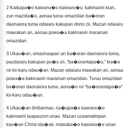
2
Kaikapa�o kawanu�o kaiwuru�u: kakinaorii kian,
zun mazida�o, aonaa turuu omazidan ba�oran
daonaiora tuma odaiaru kakupan dono zii. Mazan odaiaru
mawakan an, aonaa powa�a kakinaorii marainan
omazidan.
3
Ukau�an, omashaapan an ba�oran daonaiora tuma,
paudaiaru kakupan pu�u zii, “ba�orantapa�o,” kia�o
nii kii-karu odau�an. Mazan odaiaru mawakan an, aonaa
powa�a kakinaorii marainan omazidan. Turuu omazidan
ba�oran daonaiora tuma, aona�o nii “ba�orantapa�o”
kii-karu odau�an.
4
Ukau�an õiribannao, na�apa�o kawanu�o
kakinaorii taapauzon unao. Mazan uzaamatinpan
kau�an Christ ida�ati, mawaka�o kawanu�o unao