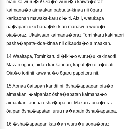
mani kaiwuru�u! Oia�o wuru�u kaiwa�oraz
kaimana�o aimaakan pabuuta-kinaa nii õgaru
karikaonan mawaka-karu di�iti. Aizii, watukapa
na�apam ukichana�iki-kian manawun wuru�u
oia�oraz. Ukaiwaan kaimana�oraz Tominkaru kakinaori
pasha�apata-kida-kinaa nii dikauda�o aimaakan.
14
Waaitapa, Tominkaru di�iki�o wuru�u kakinaorii.
Mazan õgaru, pidan karikaonan, kapati�o oia�o ati.
Oia�o toriinii kawanu�o õgaru papoitoru nii.
15
Aonaa õaitapan kandii nii õsha�apaapan oia�o
aimaakan. �aipaniaz õsha�apatan kaimana�o
aimaakan, aonaa õsha�apatan. Mazan aona�oraz
õaipan õsha�apatan, uruu na�apain õsha�apaapa.
16
�sha�apaapan kau�an wuru�u aona�oraz