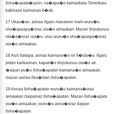
õsha�apata�azon, na�apa�o kainaabata Tominkaru
kakinaori kaimanan õ�ati.
17
Ukau�an, aonaa õgaru manawun mani wuru�u
sha�apaapa�oraz oia�o aimaakan. Mazan õnyukunuu
ida�a�oraz oia�o, uruu wuru�u sha�apaapa�oraz
oia�o aimaakan.
18
Aizii õaitapa, aonaa kaimana�o nii õ�ida�a, õgaru
pidan karikaonan, kapati�o õnyukunuu oia�o ati.
�aipan pu�u õsha�apatan kaimana�o aimaakan,
mazan aonaa õka�iitan õsha�apatan.
19
Aonaa õsha�apatan wuru�u kaimana�oraz
aimaakan õaipaniaz õsha�apatan. Mazan õsha�apata
oia�o aimaakan, wuru�u aona�oraz õaipan
õsha�apatan.