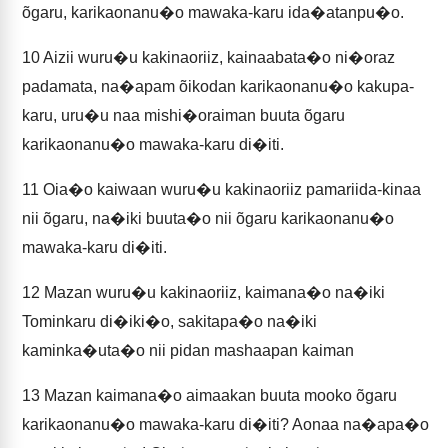
õgaru, karikaonanu�o mawaka-karu ida�atanpu�o.
10
Aizii wuru�u kakinaoriiz, kainaabata�o ni�oraz
padamata, na�apam õikodan karikaonanu�o kakupa-
karu, uru�u naa mishi�oraiman buuta õgaru
karikaonanu�o mawaka-karu di�iti.
11
Oia�o kaiwaan wuru�u kakinaoriiz pamariida-kinaa
nii õgaru, na�iki buuta�o nii õgaru karikaonanu�o
mawaka-karu di�iti.
12
Mazan wuru�u kakinaoriiz, kaimana�o na�iki
Tominkaru di�iki�o, sakitapa�o na�iki
kaminka�uta�o nii pidan mashaapan kaiman
13
Mazan kaimana�o aimaakan buuta mooko õgaru
karikaonanu�o mawaka-karu di�iti? Aonaa na�apa�o