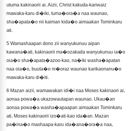
utuma kakinaorii ai. Aizii, Christ kakuda-kariwaiz
mawaka-karu di�iki, tuma�ora�a naa waunao,
sha�apata�o nii kaiman kida�o aimaakan Tominkaru
ati.
5
Wamashaapan dono zii wanyukunuu aipan
kawana�ati, kakinaorii ma�ozakada wanyukunuu ia�o
oia�o sha�apata�azoo-kao, na�iki washa�apatan
naa oia�o, buuta�o ni�oraz waunao karikaonanu�o
mawaka-karu di�iti.
6
Mazan aizii, wamawakan idi�i naa Moses kakinaori ai,
aonaa powa�a ukazowautapan waunao. Ukau�an
aonaa powa�a washa�apaapan aimaakan Tominkaru
ati, Moses kakinaorii izo�ati-kao ida�an. Mazan
pa�ina�o mashaapa-karu ida�ana�ora�a naa,