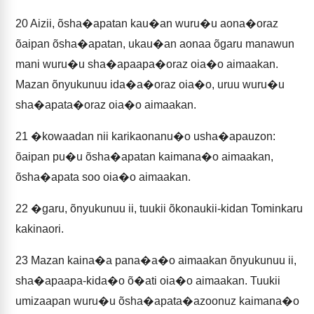
20
Aizii, õsha�apatan kau�an wuru�u aona�oraz
õaipan õsha�apatan, ukau�an aonaa õgaru manawun
mani wuru�u sha�apaapa�oraz oia�o aimaakan.
Mazan õnyukunuu ida�a�oraz oia�o, uruu wuru�u
sha�apata�oraz oia�o aimaakan.
21
�kowaadan nii karikaonanu�o usha�apauzon:
õaipan pu�u õsha�apatan kaimana�o aimaakan,
õsha�apata soo oia�o aimaakan.
22
�garu, õnyukunuu ii, tuukii õkonaukii-kidan Tominkaru
kakinaori.
23
Mazan kaina�a pana�a�o aimaakan õnyukunuu ii,
sha�apaapa-kida�o õ�ati oia�o aimaakan. Tuukii
umizaapan wuru�u õsha�apata�azoonuz kaimana�o