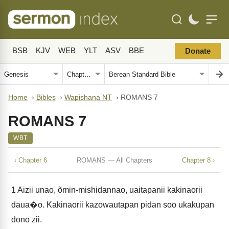
BSB
KJV
WEB
YLT
ASV
BBE
Donate
Home
›
Bibles
›
Wapishana NT
›
ROMANS 7
ROMANS 7
WBT
‹ Chapter 6
ROMANS — All Chapters
Chapter 8 ›
1
Aizii unao, õmin-mishidannao, uaitapanii kakinaorii
daua�o. Kakinaorii kazowautapan pidan soo ukakupan
dono zii.