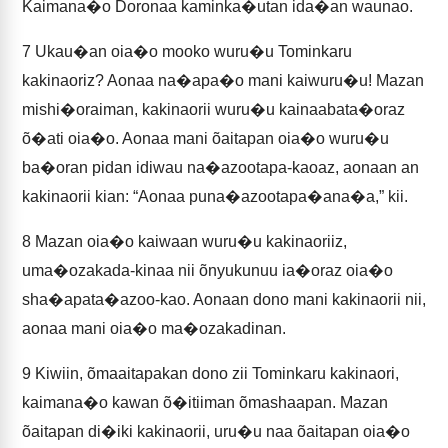
Kaimana�o Doronaa kaminka�utan ida�an waunao.
7
Ukau�an oia�o mooko wuru�u Tominkaru
kakinaoriz? Aonaa na�apa�o mani kaiwuru�u! Mazan
mishi�oraiman, kakinaorii wuru�u kainaabata�oraz
õ�ati oia�o. Aonaa mani õaitapan oia�o wuru�u
ba�oran pidan idiwau na�azootapa-kaoaz, aonaan an
kakinaorii kian: “Aonaa puna�azootapa�ana�a,” kii.
8
Mazan oia�o kaiwaan wuru�u kakinaoriiz,
uma�ozakada-kinaa nii õnyukunuu ia�oraz oia�o
sha�apata�azoo-kao. Aonaan dono mani kakinaorii nii,
aonaa mani oia�o ma�ozakadinan.
9
Kiwiin, õmaaitapakan dono zii Tominkaru kakinaori,
kaimana�o kawan õ�itiiman õmashaapan. Mazan
õaitapan di�iki kakinaorii, uru�u naa õaitapan oia�o