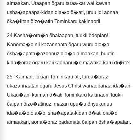
aimaakan. Utaapan õgaru taraa-kariwai kawan
usha�apaapa-kidan oia�o õ�ati, uruu idi aonaa
õka�iitan õizo�atin Tominkaru kakinaorii.
24
Kasha�ora�o õbaiaapan, tuukii õdopian!
Kanoma�o nii kazannaata õgaru wuru aia�a
õsha�apata�azoonuz oia�o aimaakan, buutin-
kida�oraz õgaru karikaonanu�o mawaka-karu di�iti?
25
“Kaiman,” õkian Tominkaru ati, turua�oraz
ukazannaatan õgaru Jesus Christ wanaobanaa ida�an!
Ukau�an, kaiman õ�ati Tominkaru kakinaori, tuukii
õaipan õizo�atinuz, mazan upu�u õnyukunuu
ida�a�o oia�o, sha�apata-kidan õ�ati oia�o
aimaakan, aona�oraz padamata õaipan õsha�apatan.