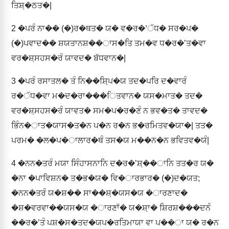
ਤਿਸ਼਼�ਠਤ�|
2
�ਪਰੰ ਨਾ�� (�)ਰ�ਥਤ� ਯ� ਵ�ਰ�ʼੱਧ� ਸਰ�ਪ�
(�)ਪਵਾਦ�� ਸ਼ਯਤਾਨਸ਼��ਾਸ�ਤਿ ਤਮ�ਵ ਧ�ਰ�ʼਤ�ਵਾ
ਵਰ�ਸ਼਼ਸਹਸ�ਰੰ ਯਾਵਦ� ਬੱਧਵਾਨ�|
3
�ਪਰੰ ਰਸਾਤਲ� ਤੰ ਨਿ��ਸ਼਼ਿਪ�ਯ ਤਦ�ਪਰਿ ਦ�ਵਾਰੰ
ਰ�ੱਧ�ਵਾ ਮ�ਦ�ਰਾ���ਿਤਵਾਨ� ਯਸ�ਮਾਤ� ਤਦ�
ਵਰ�ਸ਼਼ਸਹਸ�ਰੰ ਯਾਵਤ� ਸਮ�ਪ�ਰ�ਣੰ ਨ ਭਵ�ਤ� ਤਾਵਦ�
ਭਿੰਨ�ਾਤ�ਯਾਸ�ਤ�ਨ ਪ�ਨ ਰ�ਨ ਭ�ਰਮਿਤਵ�ਯਾ�| ਤਤ�
ਪਰਮ� �ਲ�ਪ�ਾਲਾਰ�ਥੰ ਤਸ�ਯ ਮ��ਨ�ਨ ਭਵਿਤਵ�ਯੰ|
4
�ਨਨ�ਤਰੰ ਮਯਾ ਸਿੰਹਾਸਨਾਨਿ ਦ�ਰ�ʼਸ਼਼��ਾਨਿ ਤਤ�ਰ ਯ�
�ਨਾ �ਪਾਵਿਸ਼ਨ� ਤ�ਭ�ਯ� ਵਿ�ਾਰਭਾਰ� (�)ਦ�ਯਤ;
�ਨਨ�ਤਰੰ ਯ�ਸ਼�� ਸਾ��ਸ਼਼�ਯਸ�ਯ �ਾਰਣਾਦ�
�ਸ਼�ਵਰਵਾ��ਯਸ�ਯ �ਾਰਣਾੱ� ਯ�ਸ਼਼ਾ� ਸ਼ਿਰਸ਼���ਦਨੰ
��ਰ�ʼਤੰ ਪਸ਼�ਸ�ਤਦ�ਯਪ�ਰਤਿਮਾਯਾ ਵਾ ਪ��ਾ ਯ� ਰ�ਨ