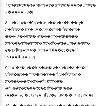
7
ਵਰ�ਸ਼਼ਸਹਸ�ਰ� ਸਮਾਪ�ਤ� ਸ਼ਯਤਾਨ� ਸ�ਵ�ਾਰਾਤ�
ਮ���ਸ਼਼�ਯਤ�|
8
ਤਤ� ਸ ਪ�ਰ�ʼਥਿਵ�ਯਾਸ਼��ਤ�ਰ�ਦਿ��ਸ਼਼�
ਸ�ਥਿਤਾਨ� ਸਰ�ੱਵ�ਾਤ�ਯਾਨ� ਵਿਸ਼�ਸ਼਼ਤ�
���ਾ��ਯਾਨ� ਮਾ���ਾ��ਯਾ�ਸ਼��
ਸਾਮ�ਦ�ਰਸਿ�ਤਾਵਦ� ਬਹ�ਸੰ��ਯ�ਾਨ� �ਨਾਨ�
ਭ�ਰਮਯਿਤ�ਵਾ ਯ�ੱਧਾਰ�ਥੰ ਸੰ��ਰਹ�ਤ�ੰ
ਨਿਰ��ਮਿਸ਼਼�ਯਤਿ|
9
ਤਤਸ�ਤ� ਮ��ਦਿਨ�ਯਾ� ਪ�ਰਸ�ਥ�ਨਾ�ਤ�ਯ
ਪਵਿਤ�ਰਲ��ਾਨਾ� ਦ�ਰ��ੰ ਪ�ਰਿਯਤਮਾ�
ਨ�ਰ���� ਵ�ਸ਼਼��ਿਤਵਨ�ਤ�
�ਿਨ�ਤ�ਵ�ਸ਼�ਵਰ�ਣ ਨਿ��ਸ਼਼ਿਪ�ਤ�
(�)��ਨਿਰਾ�ਾਸ਼ਾਤ� ਪਤਿਤ�ਵਾ ਤਾਨ� �ਾਦਿਤਵਾਨ�|
10
ਤ�ਸ਼਼ਾ� ਭ�ਰਮਯਿਤਾ � ਸ਼ਯਤਾਨ� ਵਹ�ਨਿ�ਨ�ਧ�ਯ�