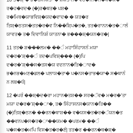
ਰ�ਹ�ਰਦ� (�)ਰ�ਥਤ� ਪਸ਼�
ਰ�ਮਿਥ�ਯਾਭਵਿਸ਼਼�ਯਦ�ਵਾਦ� � ਯਤ�ਰ
ਤਿਸ਼਼�ਠਤਸ�ਤਤ�ਰ�ਵ ਨਿ��ਸ਼਼ਿਪ�ਤ�, ਤਤ�ਰਾਨਨ�ਤ�ਾਲੰ
ਯਾਵਤ� ਤ� ਦਿਵਾਨਿਸ਼ੰ ਯਾਤਨਾ� ਭ���ਸ਼਼�ਯਨ�ਤ�|
11
ਤਤ� ਸ਼���ਲਮ� ��ੰ ਮਹਾਸਿੰਹਾਸਨੰ ਮਯਾ
ਦ�ਰ�ʼਸ਼਼��ੰ ਤਦ�ਪਵਿਸ਼਼��� (�)ਪਿ
ਦ�ਰ�ʼਸ਼਼��ਸ�ਤਸ�ਯ ਵਦਨਾਨ�ਤਿ�ਾਦ�
ਭ�ਨਭ�ਮਣ�ਡਲ� ਪਲਾਯ�ਤਾ� ਪ�ਨਸ�ਤਾਭ�ਯਾ� ਸ�ਥਾਨੰ
ਨ ਲਬ�ਧੰ|
12
�ਪਰੰ ��ਸ਼਼�ਦ�ਰਾ ਮਹਾਨ�ਤਸ਼�� ਸਰ�ੱਵ� ਮ�ਰ�ʼਤਾ
ਮਯਾ ਦ�ਰ�ʼਸ਼਼��ਾ�, ਤ� ਸਿੰਹਾਸਨਸ�ਯਾਨ�ਤਿ��
(�)ਤਿਸ਼਼�ਠਨ� ��ਰਨ�ਥਾਸ਼�� ਵ�ਯਸ�ਤ�ਰ�ੱਯਨ�ਤ
��ਵਨਪ�ਸ�ਤ�ਾ��ਯਮ� �ਪਰਮ� ��ੰ
ਪ�ਸ�ਤ�ਮਪਿ ਵਿਸ�ਤ�ਰ�ਣੰ| ਤਤ�ਰ ��ਰਨ�ਥ�ਸ਼਼�