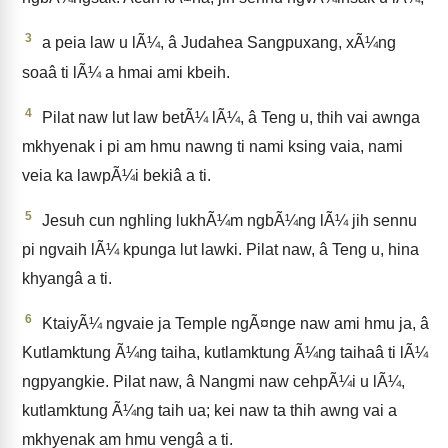
3
a peia law u lÃ¼, â Judahea Sangpuxang, xÃ¼ng
soaâ ti lÃ¼ a hmai ami kbeih.
4
Pilat naw lut law betÃ¼ lÃ¼, â Teng u, thih vai awnga
mkhyenak i pi am hmu nawng ti nami ksing vaia, nami
veia ka lawpÃ¼i bekiâ a ti.
5
Jesuh cun nghling lukhÃ¼m ngbÃ¼ng lÃ¼ jih sennu
pi ngvaih lÃ¼ kpunga lut lawki. Pilat naw, â Teng u, hina
khyangâ a ti.
6
KtaiyÃ¼ ngvaie ja Temple ngÃ¤nge naw ami hmu ja, â
Kutlamktung Ã¼ng taiha, kutlamktung Ã¼ng taihaâ ti lÃ¼
ngpyangkie. Pilat naw, â Nangmi naw cehpÃ¼i u lÃ¼,
kutlamktung Ã¼ng taih ua; kei naw ta thih awng vai a
mkhyenak am hmu vengâ a ti.