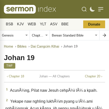
BSB
KJV
WEB
YLT
ASV
BBE
Donate
Home
›
Bibles
›
Dai Cangcim Kthai
›
Johan 19
Johan 19
TWF
‹ Chapter 18
Johan — All Chapters
Chapter 20 ›
1
AcunÃ¼ng, Pilat naw Jesuh cehpÃ¼i lÃ¼ a kpaih.
2
Yekape naw nghling lukhÃ¼m pyang u lÃ¼ ami
ngbÃ¼ngsak. Acun kÃ¤na, jih sennu ngvÃ¼ihsak u lÃ¼,