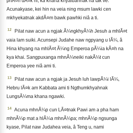
phÃ¤h dÃ¤k ni, ka khana khyaibahnak na tak ve.
Acunakyase, kei hin na veia ning msum lawki cen
mkhyekatnak akdÃ¤m bawk pawhki niâ a ti.
12
Pilat naw acun a ngjak Ã¼ngkhyÃ¼h Jesuh a mhlÃ¤t
vaia lam suiki. Acunsepi Judahe naw ngpyang u lÃ¼, â
Hina khyang na mhlÃ¤t Ã¼ng Emperoa pÃ¼ia kÃ¤h na
kya khai. Sangpuxanga mhnÃ¼neiki nakÃ¼t cun
Emperoa yee niâ ami ti.
13
Pilat naw acun a ngjak ja Jesuh luh lawpÃ¼i lÃ¼,
Hebru lÃ¤k am Kabbata ami ti Ngthumkhyahnak
LungsÃ¼ma khana ngawki.
14
Acuna mhnÃ¼p cun LÃ¤tnak Pawi am a pha ham
mhnÃ¼p mat a hlÃ¼a mhnÃ¼pa; mhnÃ¼p ngsunga
kyase, Pilat naw Judahea veia, â Teng u, nami