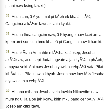
pi ani naw ksing lawki.)
36
Acun cun, â A yuh mat pi kÃ¤h ek khaiâ ti lÃ¼,
Cangcima a kÃ¼m lawnak vaia kyaki.
37
Acuna thea cangcim naw, â Khyange naw kcei am a
kpem ami sun cun hmu khaieâ pi Cangcim naw ti hamki.
38
AcunkÃ¤na Arimahte mlÃ¼ha ka Josep, Jesuha
axÃ¼isaw, acunsepi Judah ngvaie a jah kyÃ¼ha phÃ¤h,
ampyua veki. Ani naw Jesuha yawk a cehpÃ¼i vaia Pilat
kthÃ¤h se, Pilat naw a khyah. Josep naw law lÃ¼ Jesuha
a yawk cun a cehpÃ¼i.
39
Ahlana mthana Jesuha veia lawkia Nikawdim naw
mura ng'ui ja aloe jah kcaw, khin mku bang cehpÃ¼i lÃ¼
Josep am citki xawi.