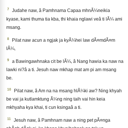
7
Judahe naw, â Pamhnama Capaa mhnÃ¼neikia
kyase, kami thuma tia kba, thi khaia nglawi veâ ti lÃ¼ ami
msang.
8
Pilat naw acun a ngjak ja kyÃ¼hei law dÃ¤mdÃ¤m
lÃ¼,
9
a Bawingawhnaka cit be lÃ¼, â Nang hawia ka naw na
lawki ni?â a ti. Jesuh naw mkhap mat am pi am msang
be.
10
Pilat naw, â Am na na msang hlÃ¼ki aw? Ning khyah
be vai ja kutlamktung Ã¼ng ning taih vai hin keia
mkhyaha kya khai, ti cun ksingaâ a ti.
11
Jesuh naw, â Pamhnam naw a ning pet pÃ¤nga