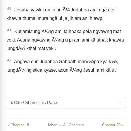
40
Jesuha yawk cun lo ni lÃ¼ Judahea ami ngâ utei
khawia thuma, mura ngâ ui ja jih am ani hlawp.
41
Kutlamktung Ã¼ng ami taihnaka peia ngvawng mat
veki. Acuna ngvawng Ã¼ng u pi am ami kâ utnak khawia
lungdÃ¼ kthai mat veki.
42
Angawi cun Judahea Sabbath mhnÃ¼pa kya lÃ¼,
lungdÃ¼ ng'etkia kyase, acun Ã¼ng Jesuh ami kâ ut.
Cite / Share This Page
‹ Chapter 18
Johan — All Chapters
Chapter 20 ›