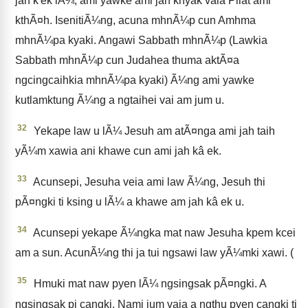
jah k'ek lÃ¼, ami yawke ami jah khyak vaia Pilat ami
kthÃ¤h. IsenitiÃ¼ng, acuna mhnÃ¼p cun Amhma
mhnÃ¼pa kyaki. Angawi Sabbath mhnÃ¼p (Lawkia
Sabbath mhnÃ¼p cun Judahea thuma aktÃ¤a
ngcingcaihkia mhnÃ¼pa kyaki) Ã¼ng ami yawke
kutlamktung Ã¼ng a ngtaihei vai am jum u.
32
Yekape law u lÃ¼ Jesuh am atÃ¤nga ami jah taih
yÃ¼m xawia ani khawe cun ami jah kâ ek.
33
Acunsepi, Jesuha veia ami law Ã¼ng, Jesuh thi
pÃ¤ngki ti ksing u lÃ¼ a khawe am jah kâ ek u.
34
Acunsepi yekape Ã¼ngka mat naw Jesuha kpem kcei
am a sun. AcunÃ¼ng thi ja tui ngsawi law yÃ¼mki xawi. (
35
Hmuki mat naw pyen lÃ¼ ngsingsak pÃ¤ngki. A
ngsingsak pi cangki. Nami jum vaia a ngthu pyen cangki ti