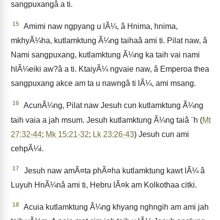
sangpuxangâ a ti.
15
Amimi naw ngpyang u lÃ¼, â Hnima, hnima,
mkhyÃ¼ha, kutlamktung Ã¼ng taihaâ ami ti. Pilat naw, â
Nami sangpuxang, kutlamktung Ã¼ng ka taih vai nami
hlÃ¼eiki aw?â a ti. KtaiyÃ¼ ngvaie naw, â Emperoa thea
sangpuxang akce am ta u nawngâ ti lÃ¼, ami msang.
16
AcunÃ¼ng, Pilat naw Jesuh cun kutlamktung Ã¼ng
taih vaia a jah msum. Jesuh kutlamktung Ã¼ng taiâ ¨h (
Mt
27:32-44
;
Mk 15:21-32
;
Lk 23:26-43
) Jesuh cun ami
cehpÃ¼i.
17
Jesuh naw amÃ¤ta phÃ¤ha kutlamktung kawt lÃ¼ â
Luyuh HnÃ¼nâ ami ti, Hebru lÃ¤k am Kolkothaa citki.
18
Acuia kutlamktung Ã¼ng khyang nghngih am ami jah