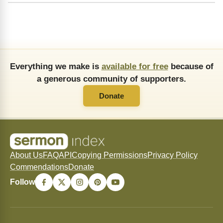
Everything we make is
available for free
because of
a generous community of supporters.
Donate
About Us
FAQ
API
Copying Permissions
Privacy Policy
Commendations
Donate
Follow