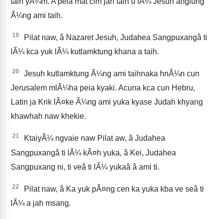
taih yÃ¼m. A peia mat cim jah taih u lÃ¼ Jesuh anglung
Ã¼ng ami taih.
19
Pilat naw, â Nazaret Jesuh, Judahea Sangpuxangâ ti
lÃ¼ kca yuk lÃ¼ kutlamktung khana a taih.
20
Jesuh kutlamktung Ã¼ng ami taihnaka hnÃ¼n cun
Jerusalem mlÃ¼ha peia kyaki. Acuna kca cun Hebru,
Latin ja Krik lÃ¤ke Ã¼ng ami yuka kyase Judah khyang
khawhah naw khekie.
21
KtaiyÃ¼ ngvaie naw Pilat aw, â Judahea
Sangpuxangâ ti lÃ¼ kÃ¤h yuka, â Kei, Judahea
Sangpuxang ni, ti veâ ti lÃ¼ yukaâ â ami ti.
22
Pilat naw, â Ka yuk pÃ¤ng cen ka yuka kba ve seâ ti
lÃ¼ a jah msang.