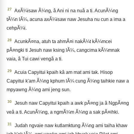
27
AxÃ¼isaw Ã¼ng, â Ani ni na nuâ a ti. AcunÃ¼ng
tÃ¼n lÃ¼, acuna axÃ¼isaw naw Jesuha nu cun a ima a
cehpÃ¼i.
28
AcunkÃ¤na, atuh ta ahmÃ¤i nakÃ¼t kÃ¼mcei
pÃ¤ngki ti Jesuh naw ksing lÃ¼, cangcima kÃ¼mnak
vaia, â Tui cawi vengâ a ti.
29
Acuia Capyitui kpaih kâ am mat ami tak. Hisop
Capyitui k'am Ã¼ng kphum lÃ¼ cung Ã¼ng taihkie naw a
mpyawng Ã¼ng ami jeng sun.
30
Jesuh naw Capyitui kpaih a awk pÃ¤ng ja â NgpÃ¤ng
veâ a ti. AcunÃ¼ng, a ngmÃ¼m Ã¼ng a sak pÃ¤ihki.
31
Judah ngvaie naw kutlamktung Ã¼ng ami taiha khaw