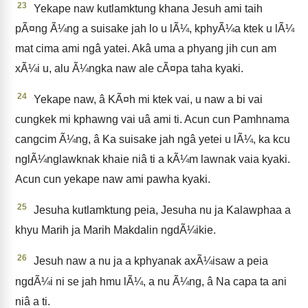
23
Yekape naw kutlamktung khana Jesuh ami taih
pÃ¤ng Ã¼ng a suisake jah lo u lÃ¼, kphyÃ¼a ktek u lÃ¼
mat cima ami ngâ yatei. Akâ uma a phyang jih cun am
xÃ¼i u, alu Ã¼ngka naw ale cÃ¤pa taha kyaki.
24
Yekape naw, â KÃ¤h mi ktek vai, u naw a bi vai
cungkek mi kphawng vai uâ ami ti. Acun cun Pamhnama
cangcim Ã¼ng, â Ka suisake jah ngâ yetei u lÃ¼, ka kcu
nglÃ¼nglawknak khaie niâ ti a kÃ¼m lawnak vaia kyaki.
Acun cun yekape naw ami pawha kyaki.
25
Jesuha kutlamktung peia, Jesuha nu ja Kalawphaa a
khyu Marih ja Marih Makdalin ngdÃ¼ikie.
26
Jesuh naw a nu ja a kphyanak axÃ¼isaw a peia
ngdÃ¼i ni se jah hmu lÃ¼, a nu Ã¼ng, â Na capa ta ani
niâ a ti.