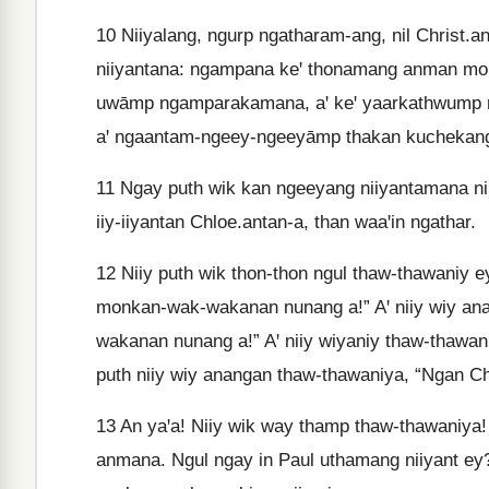
10
Niiyalang, ngurp ngatharam-ang, nil Christ.
niiyantana: ngampana keꞌ thonamang anman mon
uwāmp ngamparakamana, aꞌ keꞌ yaarkathwump 
aꞌ ngaantam-ngeey-ngeeyāmp thakan kuchekan
11
Ngay puth wik kan ngeeyang niiyantamana n
iiy-iiyantan Chloe.antan-a, than waaꞌin ngathar.
12
Niiy puth wik thon-thon ngul thaw-thawaniy 
monkan-wak-wakanan nunang a!” Aꞌ niiy wiy an
wakanan nunang a!” Aꞌ niiy wiyaniy thaw-thawa
puth niiy wiy anangan thaw-thawaniya, “Ngan 
13
An yaꞌa! Niiy wik way thamp thaw-thawaniya! 
anmana. Ngul ngay in Paul uthamang niiyant ey