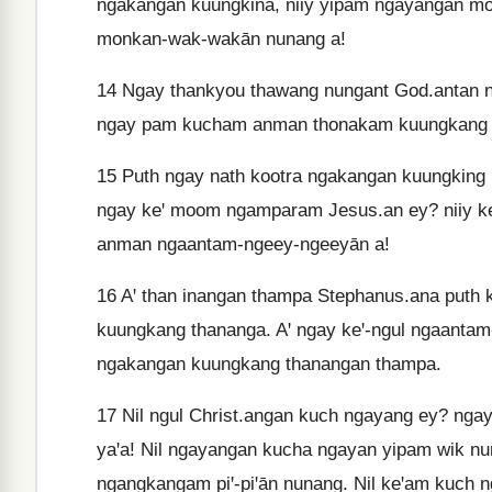
ngakangan kuungkina, niiy yipam ngayangan mo
monkan-wak-wakān nunang a!
14
Ngay thankyou thawang nungant God.antan n
ngay pam kucham anman thonakam kuungkang pu
15
Puth ngay nath kootra ngakangan kuungking 
ngay keꞌ moom ngamparam Jesus.an ey? niiy ke
anman ngaantam-ngeey-ngeeyān a!
16
Aꞌ than inangan thampa Stephanus.ana puth
kuungkang thananga. Aꞌ ngay keꞌ-ngul ngaantam
ngakangan kuungkang thanangan thampa.
17
Nil ngul Christ.angan kuch ngayang ey? ng
yaꞌa! Nil ngayangan kucha ngayan yipam wik nu
ngangkangam piꞌ-piꞌān nunang. Nil keꞌam kuch 