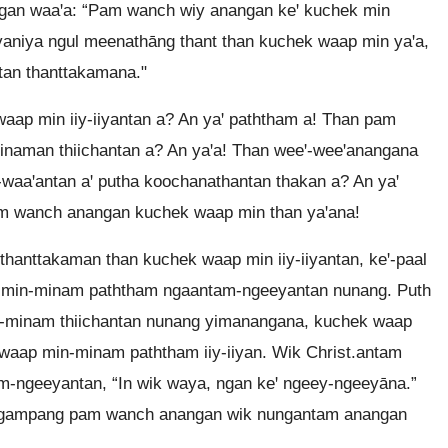
gan waaꞌa: “Pam wanch wiy anangan keꞌ kuchek min
aniya ngul meenathāng thant than kuchek waap min yaꞌa,
an thanttakamana."
p min iiy-iiyantan a? An yaꞌ paththam a! Than pam
naman thiichantan a? An yaꞌa! Than weeꞌ-weeꞌanangana
aaꞌantan aꞌ putha koochanathantan thakan a? An yaꞌ
m wanch anangan kuchek waap min than yaꞌana!
nttakaman than kuchek waap min iiy-iiyantan, keꞌ-paal
ꞌ min-minam paththam ngaantam-ngeeyantan nunang. Puth
in-minam thiichantan nunang yimanangana, kuchek waap
waap min-minam paththam iiy-iiyan. Wik Christ.antam
-ngeeyantan, “In wik waya, ngan keꞌ ngeey-ngeeyāna.”
w ngampang pam wanch anangan wik nungantam anangan