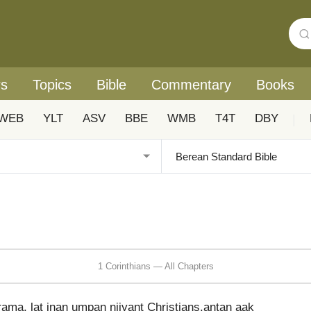
rs
Topics
Bible
Commentary
Books
WEB
YLT
ASV
BBE
WMB
T4T
DBY
|
1 Corinthians — All Chapters
ma, lat inan umpan niiyant Christians.antan aak