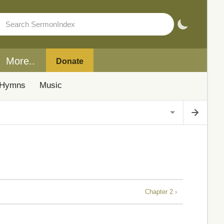
More..
Donate
Hymns
Music
Chapter 2 ›