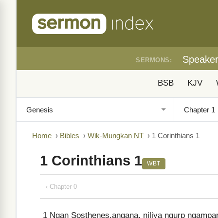
Speake
SERMONS:
BSB
KJV
Home
›
Bibles
›
Wik-Mungkan NT
›
1 Corinthians 1
1 Corinthians 1
WBT
‹ Chapter 0
1
Ngan Sosthenes.angana, niliya ngurp ngampara