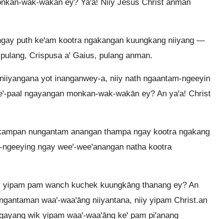
nkan-wak-wakān ey? Yaꞌa! Niiy Jesus Christ anman
gay puth keꞌam kootra ngakangan kuungkang niiyang —
lang, Crispusa aꞌ Gaius, pulang anman.
niiyangana yot inanganwey-a, niiy nath ngaantam-ngeeyin
ꞌ-paal ngayangan monkan-wak-wakān ey? An yaꞌa! Christ
 kampan nungantam anangan thampa ngay kootra ngakang
-ngeeying ngay weeꞌ-weeꞌanangan natha kootra
ay yipam pam wanch kuchek kuungkāng thanang ey? An
ngantaman waaꞌ-waaꞌāng niiyantana, niiy yipam Christ.an
ngayang wik yipam waaꞌ-waaꞌāng keꞌ pam piꞌanang