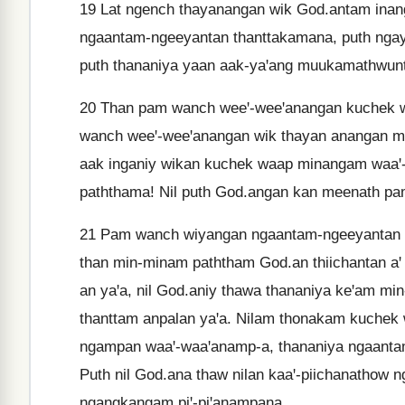
19
Lat ngench thayanangan wik God.antam inan
ngaantam-ngeeyantan thanttakamana, puth ngay
puth thananiya yaan aak-yaꞌang muukamathwunt
20
Than pam wanch weeꞌ-weeꞌanangan kuchek waa
wanch weeꞌ-weeꞌanangan wik thayan anangan mi
aak inganiy wikan kuchek waap minangam waaꞌ-w
paththama! Nil puth God.angan kan meenath pa
21
Pam wanch wiyangan ngaantam-ngeeyantan tha
than min-minam paththam God.an thiichantan a
an yaꞌa, nil God.aniy thawa thananiya keꞌam m
thanttam anpalan yaꞌa. Nilam thonakam kuchek 
ngampan waaꞌ-waaꞌanamp-a, thananiya ngaantam
Puth nil God.ana thaw nilan kaaꞌ-piichanatho
ngangkangam piꞌ-piꞌanampana.