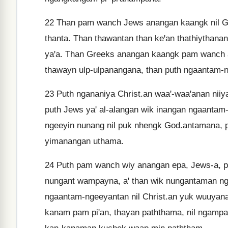
22
Than pam wanch Jews anangan kaangk nil G
thanta. Than thawantan than keꞌan thathiythanan
yaꞌa. Than Greeks anangan kaangk pam wanch a
thawayn ulp-ulpanangana, than puth ngaantam-
23
Puth ngananiya Christ.an waaꞌ-waaꞌanan nii
puth Jews yaꞌ al-alangan wik inangan ngaantam
ngeeyin nunang nil puk nhengk God.antamana, 
yimanangan uthama.
24
Puth pam wanch wiy anangan epa, Jews-a, p
nungant wampayna, aꞌ than wik nungantaman n
ngaantam-ngeeyantan nil Christ.an yuk wuuyana
kanam pam piꞌan, thayan paththama, nil ngampa