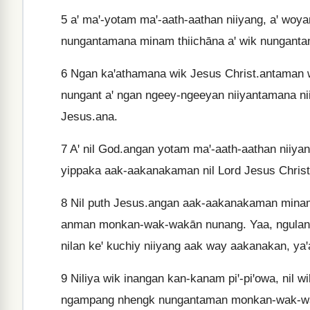
5
aꞌ maꞌ-yotam maꞌ-aath-aathan niiyang, aꞌ woy
nungantamana minam thiichāna aꞌ wik nunganta
6
Ngan kaꞌathamana wik Jesus Christ.antaman wa
nungant aꞌ ngan ngeey-ngeeyan niiyantamana n
Jesus.ana.
7
Aꞌ nil God.angan yotam maꞌ-aath-aathan niiyang
yippaka aak-aakanakaman nil Lord Jesus Chri
8
Nil puth Jesus.angan aak-aakanakaman minam 
anman monkan-wak-wakān nunang. Yaa, ngulana
nilan keꞌ kuchiy niiyang aak way aakanakan, yaꞌ
9
Niliya wik inangan kan-kanam piꞌ-piꞌowa, nil wi
ngampang nhengk nungantaman monkan-wak-wa