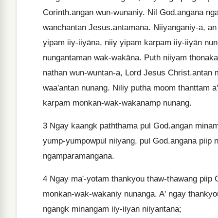
Corinth.angan wun-wunaniy. Nil God.angana nga
wanchantan Jesus.antamana. Niiyanganiy-a, an
yipam iiy-iiyāna, niiy yipam karpam iiy-iiyān n
nungantaman wak-wakāna. Puth niiyam thonaka
nathan wun-wuntan-a, Lord Jesus Christ.antan
waaꞌantan nunang. Niliy putha moom thanttam
karpam monkan-wak-wakanamp nunang.
3
Ngay kaangk paththama pul God.angan minam a
yump-yumpowpul niiyang, pul God.angana piip 
ngamparamangana.
4
Ngay maꞌ-yotam thankyou thaw-thawang piip Go
monkan-wak-wakaniy nunanga. Aꞌ ngay thankyou
ngangk minangam iiy-iiyan niiyantana;