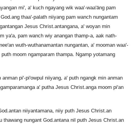
yangan miꞌ, aꞌ kuch ngayang wik waaꞌ-waaꞌāng pam
 God.ang thaaꞌ-palath niiyang pam wanch nungantam
ungantangan Jesus Christ.antangana, aꞌ woyan min
m yaꞌa, pam wanch wiy anangan thamp-a, aak nath-
 meeꞌan wuth-wuthanamantan nungantan, aꞌ mooman waaꞌ-
 aꞌ puth moom ngamparam thampa. Ngamp yotamang
nman piꞌ-piꞌowpul niiyang, aꞌ puth ngangk min anman
ngamparamanga aꞌ putha Jesus Christ.anga moom piꞌan
d.antan niiyantamana, niiy puth Jesus Christ.an
 thawang nungant God.antana nil puth Jesus Christ.an