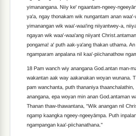
yimanangana. Niiy keꞌ ngaantam-ngeey-ngeeyān 
yaꞌa, ngay thonakam wik nungantam anan waaꞌ-w
yimanangan wik waaꞌ-waaꞌing niiyantwey-a, nii
ngayan wik waaꞌ-waaꞌang niiyant Christ.antaman
pongama! aꞌ puth aak-yaꞌang thakan uthama. An y
ngamparam anpalana nil kaaꞌ-piichanathow nga
18
Pam wanch wiy anangana God.antan man-man
wakantan aak way aakanakan woyan wunana. T
pam wanchanta, puth thananiya thaanchalathin,
anangana, epa woyan min anan God.antaman w
Thanan thaw-thawantana, “Wik anangan nil Chr
ngamp kaangka ngeey-ngeeyāmpa. Puth inpalana
ngampangan kaaꞌ-piichanathana."