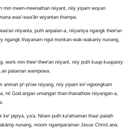
an min meen-meenathan niiyant, niiy yipam woyan
mana waaꞌ-waaꞌān wiyantan thampa.
aꞌan niiyanta, puth anpalan-a, niiyaniya ngangk theeꞌan
iiy ngangk thayanam ngul monkan-wak-wakaniy nunang,
, work min theeꞌ-theeꞌan niiyant, niiy puth kuup-kuupaniy
st.an palaman wampowa.
anman piꞌ-piꞌow niiyang, niiy yipam keꞌ-ngoongkam
, nil God.angan umangan than-thanathow niiyangan-a,
a.
k keꞌ pipiya, yaꞌa. Nilam puth kaꞌathaman thaaꞌ-palath
kāmp nunang, moom ngamparaman Jesus Christ.ana.