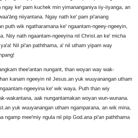
ngay keꞌ pam kuchek min yimananganiya iiy-iiyanga, an
aaꞌāng niiyantana. Ngay nath keꞌ pam piꞌanang
yan puth wik ngatharamana keꞌ ngaantam-ngeey-ngeeyin,
a. Niiy nath ngaantam-ngeeyina nil Christ.an keꞌ micha
aꞌa! Nil piꞌan paththama, aꞌ nil utham yipam way
mpang!
gkam theeꞌantan nungant, than woyan way wak-
han kanam ngeeyin nil Jesus.an yuk wuuyanangan utham
 ngaantam-ngeeyina keꞌ wik waya. Puth than wiy
ak-wakantana, aak nungantamakan woyan wun-wunana.
ist.an yuk wuuyanangan utham ngamparana, an wik mina,
 ngamp meeꞌmiy ngula nil piip God.ana piꞌan paththama