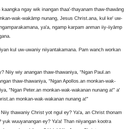
an kaangka ngay wik inangan thaaꞌ-thayanam thaw-thawāng
kan-wak-wakāmp nunang, Jesus Christ.ana, kul keꞌ uw-
ngamparakamana, yaꞌa, ngamp karpam anman iiy-iiyāmp
gana.
iiyan kul uw-uwaniy niiyantakamana. Pam wanch workan
ey? Niiy wiy anangan thaw-thawaniya, “Ngan Paul.an
angan thaw-thawaniya, “Ngan Apollos.an monkan-wak-
niya, “Ngan Peter.an monkan-wak-wakanan nunang a!” aꞌ
Christ.an monkan-wak-wakanan nunang a!"
Niiy thawaniy Christ yot ngul ey? Yaꞌa, an Christ thonam
? yuk wuuyanangan ey? Yaꞌa! Than niiyangan kootra