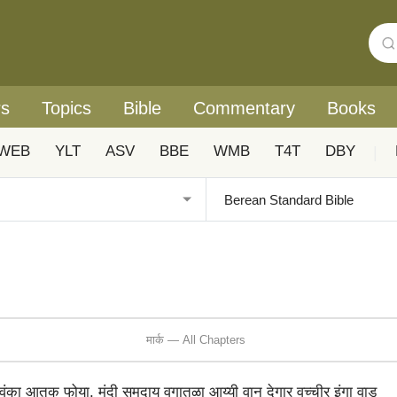
rs
Topics
Bible
Commentary
Books
WEB
YLT
ASV
BBE
WMB
T4T
DBY
|
मार्क — All Chapters
न वंका आतुक फोया. मंदी समुदाय वगातळा आय्यी वान देगार वच्चीर इंगा वाड