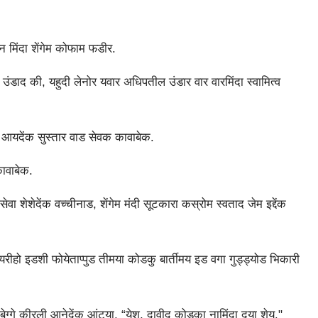
न मिंदा शेंगेम कोफाम फडीर.
ा उंडाद की, यहुदी लेनोर यवार अधिपतील उंडार वार वारमिंदा स्वामित्व
ड आयदेंक सुस्तार वाड सेवक कावाबेक.
ावाबेक.
 शेशेदेंक वच्चीनाड, शेंगेम मंदी सूटकारा कस्रोम स्वताद जेम इद्देंक
यरीहो इडशी फोयेताप्पुड तीमया कोडकु बार्तीमय इड वगा गुड्ड्योड भिकारी
ेग्गे कीरली आनेदेंक आंट्या, “येशु, दावीद कोडका नामिंदा दया शेय."