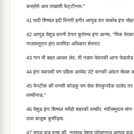
कस्रोमे आय राखाशी फेट्टीनाम."
41
फदी शिष्यल इदी विनंती इनीर आप्पुड वार याकोब इंगा योहा
42
आप्पुड येशुड वारनी देगार कुतेश्या इंगा आन्या, “मिक येरक
गाजामतुतार इंगा वारमिंदा अधिकार शेस्तार.
43
गान मी बद्दल आल्ला लेद. मी नडमा येवारकी आना फेद्दावो
44
इंगा यवारकी पण पहिला आय्येद उंटे वानकी आंदार सेवक क
45
येनटीक की मनशी कोडकु पण सेवा शेस्कुनदेंक दालेद तर सेवा
वच्चीनाड."
46
येशुड इंगा शिष्यल यरीहो शहरकी वच्चीर. मंदीसमुदाय संगा 
दावा बाजूक कुशींड्या.
47
यप्पुड वाड इन्या की, नासरथ येशुड फोयतुनाड आप्पुड वाड ब