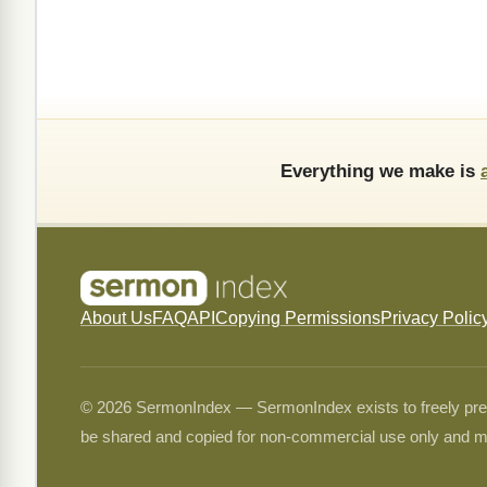
Everything we make is
About Us
FAQ
API
Copying Permissions
Privacy Polic
© 2026 SermonIndex — SermonIndex exists to freely preser
be shared and copied for non-commercial use only and m