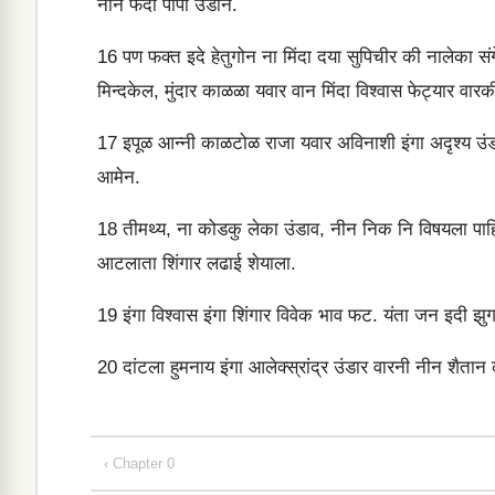
नीन फेदा पापी उंडान.
16
पण फक्त इदे हेतुगोन ना मिंदा दया सुपिचीर की नालेका संग
मिन्दकेल, मुंदार काळळा यवार वान मिंदा विश्वास फेट्यार व
17
इपूळ आन्नी काळटोळ राजा यवार अविनाशी इंगा अदृश्य उंडा
आमेन.
18
तीमथ्य, ना कोडकु लेका उंडाव, नीन निक नि विषयला पाहिल
आटलाता शिंगार लढाई शेयाला.
19
इंगा विश्वास इंगा शिंगार विवेक भाव फट. यंता जन इदी झुगार
20
दांटला हुमनाय इंगा आलेक्स्रांद्र उंडार वारनी नीन शैता
‹ Chapter 0