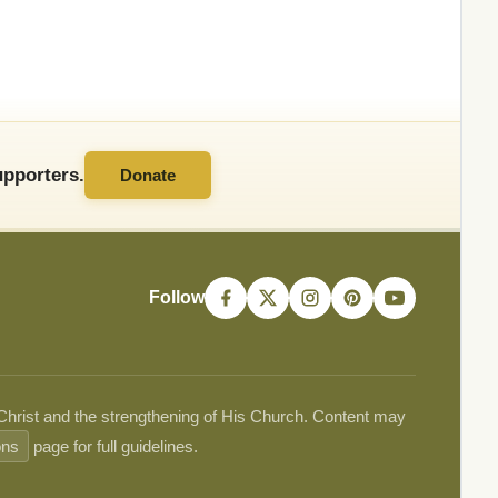
pporters.
Donate
Follow
 Christ and the strengthening of His Church. Content may
ons
page for full guidelines.