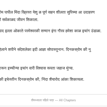
ेम पापील मिंदा ख्रिस्त येशु ळ पूर्ण सहन शीलता सुपिच्या आ उदाहरण
ारकी सर्वकाळद जीवन शिकाला.
द इल्ला ओकाते परमेश्वरकी सन्मान इंगा गौरव हमेशा काळ इचांग उंडाळा.
ाने शपीने संदेशलेका इदी आज्ञा सोपास्तुनान. दिनकस्रोम की नु
ून इच्चीन्या इचांग वारी विश्वास रूपता जहाज मुंग्या.
न की इचेस्तीन दिनकस्रोम की, निंदा शैयारोद आंका शिकायला.
तीमथ्याला पहिले पत्र — All Chapters