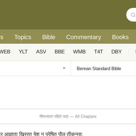
rs
Topics
Bible
Commentary
Books
WEB
YLT
ASV
BBE
WMB
T4T
DBY
|
तीमथ्याला पहिले पत्र — All Chapters
 आज्ञाता ख्रिस्त येशु न प्रेषित पौल तीकनुस: