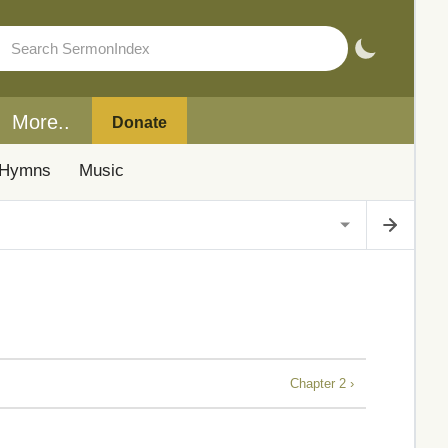
More..
Donate
Hymns
Music
Chapter 2 ›