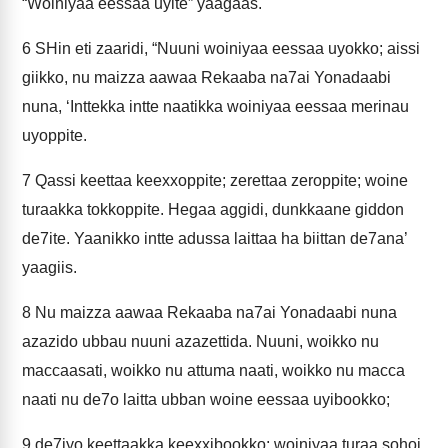
“Woiniyaa eessaa uyite” yaagaas.
6
SHin eti zaaridi, “Nuuni woiniyaa eessaa uyokko; aissi
giikko, nu maizza aawaa Rekaaba na7ai Yonadaabi
nuna, ‘Inttekka intte naatikka woiniyaa eessaa merinau
uyoppite.
7
Qassi keettaa keexxoppite; zerettaa zeroppite; woine
turaakka tokkoppite. Hegaa aggidi, dunkkaane giddon
de7ite. Yaanikko intte adussa laittaa ha biittan de7ana’
yaagiis.
8
Nu maizza aawaa Rekaaba na7ai Yonadaabi nuna
azazido ubbau nuuni azazettida. Nuuni, woikko nu
maccaasati, woikko nu attuma naati, woikko nu macca
naati nu de7o laitta ubban woine eessaa uyibookko;
9
de7iyo keettaakka keexxibookko; woiniyaa turaa sohoi,