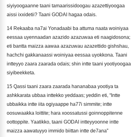
siyiyoogaanne taani tamaarissidoogau azazettiyoogaa
aissi ixxidetii? Taani GODAI hagaa odais.
14
Rekaaba na7ai Yonadaabi ba attuma naata woiniyaa
eessaa uyennaadan azazido azazuwaa eti naagidosona;
eti bantta maizza aawaa azazuwau azazettido gishshau,
hachchi gakkanaassi woiniyaa eessaa uyokkona. Taani
intteyyo zaara zaarada odais; shin intte taani yootiyoogaa
siyibeekketa.
15
Qassi taani zaara zaarada hananabaa yootiya ta
ashkkarata ubbaa inttekko yeddaas; yeddin eti, “Intte
ubbaikka intte iita ogiyaappe ha77i simmite; intte
oosuwaakka loittite; hara xoossatussi goinnoppitenne
oottoppite. Yaatikko, taani GODAI intteyyoonne intte
maizza aawatuyyo immido biittan intte de7ana”