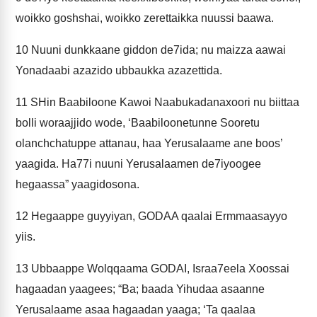
woikko goshshai, woikko zerettaikka nuussi baawa.
10
Nuuni dunkkaane giddon de7ida; nu maizza aawai
Yonadaabi azazido ubbaukka azazettida.
11
SHin Baabiloone Kawoi Naabukadanaxoori nu biittaa
bolli woraajjido wode, ‘Baabiloonetunne Sooretu
olanchchatuppe attanau, haa Yerusalaame ane boos’
yaagida. Ha77i nuuni Yerusalaamen de7iyoogee
hegaassa” yaagidosona.
12
Hegaappe guyyiyan, GODAA qaalai Ermmaasayyo
yiis.
13
Ubbaappe Wolqqaama GODAI, Israa7eela Xoossai
hagaadan yaagees; “Ba; baada Yihudaa asaanne
Yerusalaame asaa hagaadan yaaga; ‘Ta qaalaa