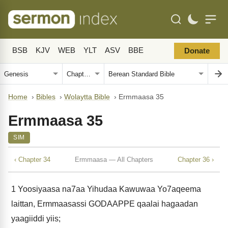
BSB
KJV
WEB
YLT
ASV
BBE
Donate
Home
›
Bibles
›
Wolaytta Bible
›
Ermmaasa 35
Ermmaasa 35
SIM
‹ Chapter 34
Ermmaasa — All Chapters
Chapter 36 ›
1
Yoosiyaasa na7aa Yihudaa Kawuwaa Yo7aqeema
laittan, Ermmaasassi GODAAPPE qaalai hagaadan
yaagiiddi yiis;