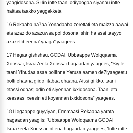
yaagidosona. SHin intte taani odiyoogaa siyanau intte
haittaa taakko yeggekketa.
16
Rekaaba na7aa Yonadaaba zerettati eta maizza aawai
eta azazido azazuwaa polidosona; shin ha asai taayyo
azazettibeenna’ yaaga” yaagees.
17
Hegaa gishshau, GODAI, Ubbaappe Wolqqaama
Xoossai, Israa7eela Xoossai hagaadan yaagees; “Siyite,
taani Yihudaa asaa bollinne Yerusalaamen de7iyaageetu
bolli ehaana giido iitabaa ehaana. Aissi giikko, taani
etassi odaas; odin eti siyennan ixxidosona. Taani eta
xeesaas; xeesin eti koyennan ixxidosona” yaagees.
18
Hegaappe guyyiyan, Ermmaasi Rekaaba yarata
hagaadan yaagiis; “Ubbaappe Wolqqaama GODAI,
Israa7eela Xoossai inttena hagaadan yaagees; ‘Intte intte