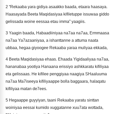
2
“Rekaaba yara gidiya asaakko baada, etaara haasaya.
Haasayada Beeta Maqidasiyaa kifiletuppe issuwaa giddo
gelissada woine eessaa etau imma” yaagiis.
3
Yaagin baada, Habaadiiniyaa na7aa na7aa, Ermmaasa
na7aa Ya7azaaniyaa, a ishanttanne a attuma naata
ubbaa, hegaa giyoogee Rekaaba yaraa muliyaa ekkada,
4
Beeta Maqidasiyaa ehaas. Ehaada Yigidaaliyaa na7aa,
hananabaa yootiya Hanaana erissiyo ashkkaratu kifiliyaa
eta gelissaas. He kifilee penggiyaa naagiya SHaaluuma
na7aa Ma7iseeya kifiliyaappe bolla baggaara, halaqatu
kifiliyaa matan de7ees.
5
Hegaappe guyyiyan, taani Rekaaba yaratu sinttan
woiniyaa eessai kumido xuggatanne xuu7ata wottada,