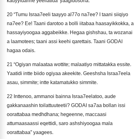
kauyyidanne yeellatida’ yaagidosona.
20
“Tumu Israa7eeli taayyo al77o na7ee? I taani siiqiyo
na7ee? Ee! Taani darotoo a bolli iitabaa haasayikkokka, a
hassayiyoogaa aggabeikke. Hegaa gishshau, ta wozanai
a laamotees; taani assi keehi qarettais. Taani GODAI
hagaa odais.
21
“Ogiyan malaataa wottite; malaatiyo mittatakka essite.
Yaatidi intte biido ogiyaa akeekite. Geeshsha Israa7eela
asau, simmite; intte katamatukko simmite.
22
Inttenoo, ammanoi bainna Israa7eelatoo, aude
gakkanaashin toilattuuteetii? GODAI sa7aa bollan issi
oorattabaa medhdhana; hegeenne, maccaasi
attumaasaassi eqettidi, saro ashshiyoogaa mala
oorattabaa” yaagees.