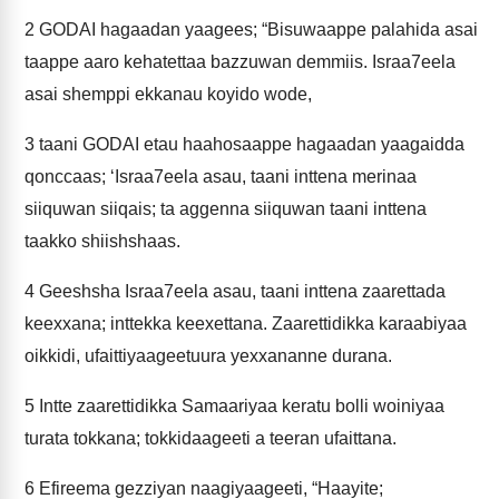
2
GODAI hagaadan yaagees; “Bisuwaappe palahida asai
taappe aaro kehatettaa bazzuwan demmiis. Israa7eela
asai shemppi ekkanau koyido wode,
3
taani GODAI etau haahosaappe hagaadan yaagaidda
qonccaas; ‘Israa7eela asau, taani inttena merinaa
siiquwan siiqais; ta aggenna siiquwan taani inttena
taakko shiishshaas.
4
Geeshsha Israa7eela asau, taani inttena zaarettada
keexxana; inttekka keexettana. Zaarettidikka karaabiyaa
oikkidi, ufaittiyaageetuura yexxananne durana.
5
Intte zaarettidikka Samaariyaa keratu bolli woiniyaa
turata tokkana; tokkidaageeti a teeran ufaittana.
6
Efireema gezziyan naagiyaageeti, “Haayite;