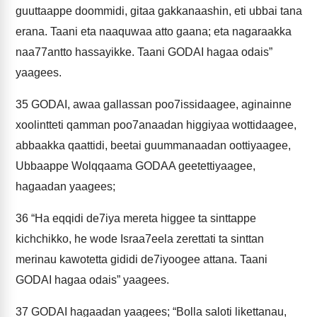
guuttaappe doommidi, gitaa gakkanaashin, eti ubbai tana
erana. Taani eta naaquwaa atto gaana; eta nagaraakka
naa77antto hassayikke. Taani GODAI hagaa odais”
yaagees.
35
GODAI, awaa gallassan poo7issidaagee, aginainne
xoolintteti qamman poo7anaadan higgiyaa wottidaagee,
abbaakka qaattidi, beetai guummanaadan oottiyaagee,
Ubbaappe Wolqqaama GODAA geetettiyaagee,
hagaadan yaagees;
36
“Ha eqqidi de7iya mereta higgee ta sinttappe
kichchikko, he wode Israa7eela zerettati ta sinttan
merinau kawotetta gididi de7iyoogee attana. Taani
GODAI hagaa odais” yaagees.
37
GODAI hagaadan yaagees; “Bolla saloti likettanau,