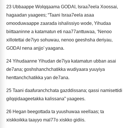
23
Ubbaappe Wolqqaama GODAI, Israa7eela Xoossai,
hagaadan yaagees; “Taani Israa7eela asaa
omooduwaappe zaarada ishalissiyo wode, Yihudaa
biittaaninne a katamatun eti naa77anttuwaa, ‘Nenoo
xillotettai de7iyo sohuwau, nenoo geeshsha deriyau,
GODAI nena anjjo’ yaagana.
24
Yihudaanne Yihudan de7iya katamatun ubban asai
de7ana; goshshanchchatikka wudiyaara yuuyiya
henttanchchatikka yan de7ana.
25
Taani daafuranchchata gazddissana; qassi namisettidi
gilqqidaageetakka kalissana” yaagees.
26
Hegan beegottada ta yuushuwaa xeellaas; ta
xiskkoikka taayyo mal77o xiskko gidiis.