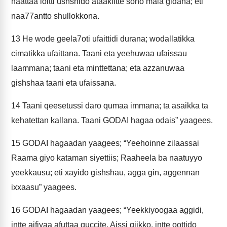
haattaa loitti ushshido ataakiltte soho mala gidana; eti
naa77antto shullokkona.
13
He wode geela7oti ufaittidi durana; wodallatikka
cimatikka ufaittana. Taani eta yeehuwaa ufaissau
laammana; taani eta minttettana; eta azzanuwaa
gishshaa taani eta ufaissana.
14
Taani qeesetussi daro qumaa immana; ta asaikka ta
kehatettan kallana. Taani GODAI hagaa odais” yaagees.
15
GODAI hagaadan yaagees; “Yeehoinne zilaassai
Raama giyo kataman siyettiis; Raaheela ba naatuyyo
yeekkausu; eti xayido gishshau, agga gin, aggennan
ixxaasu” yaagees.
16
GODAI hagaadan yaagees; “Yeekkiyoogaa aggidi,
intte aifiyaa afuttaa quccite. Aissi giikko, intte oottido