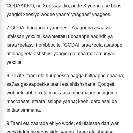
GODAAKKO, nu Xoossaakko, pude Xiyoone ane boos!”
yaagidi xeesiyo wodee yaana’ yaagaas” yaagees.
7
GODAI hagaadan yaagees; “Yaaqooba asaassi
ufaissan yexxite; kawotettatu ubbaappe aadhdhiya
Israa7eelassi hombbocite. ‘GODAI Israa7eela asaappe
attidaageeta ashshiis’ yaagidi galataa mazamuriyaa
yexxite.
8
Be7ite, taani eta huuphessa bagga biittaappe ehaana;
sa7aa gaxaappekka taani eta shiishshana. Qooqeti,
wobbeti, abbe ixeta maccaasatinne maaretai oiqqido
maccaasati etaara issippe yaana; keehi daro asai ba
biittaa simmana.
9
Taani eta zaarada ehiyo wode, eti ufaissaa daruwan
yeekkiiddinne woossiiddi yaana. Taani eta shaafaa