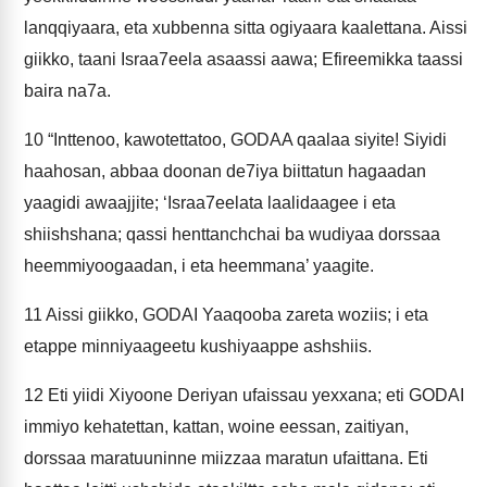
lanqqiyaara, eta xubbenna sitta ogiyaara kaalettana. Aissi
giikko, taani Israa7eela asaassi aawa; Efireemikka taassi
baira na7a.
10
“Inttenoo, kawotettatoo, GODAA qaalaa siyite! Siyidi
haahosan, abbaa doonan de7iya biittatun hagaadan
yaagidi awaajjite; ‘Israa7eelata laalidaagee i eta
shiishshana; qassi henttanchchai ba wudiyaa dorssaa
heemmiyoogaadan, i eta heemmana’ yaagite.
11
Aissi giikko, GODAI Yaaqooba zareta woziis; i eta
etappe minniyaageetu kushiyaappe ashshiis.
12
Eti yiidi Xiyoone Deriyan ufaissau yexxana; eti GODAI
immiyo kehatettan, kattan, woine eessan, zaitiyan,
dorssaa maratuuninne miizzaa maratun ufaittana. Eti