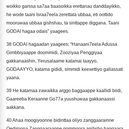
woikko garssa sa7aa baasoikka erettanau danddayikko,
he wode taani Israa7eela zerettata ubbaa, eti oottido
mooruwaa ubbaa gishshau, ta sinttappe diggana. Taani
GODAI hagaa odais” yaagees.
38
GODAI hagaadan yaagees; “Hanaani7eela Adussa
Gimbbiyaappe doommidi, Zooziyaa Penggiyaa
gakkanaashin, Yerusalaame katamai taayyo,
GODAAYYO, katama gididi, simmidi keexettiyo gallassati
yaana.
39
He katamaa zawaikka arggo baggaappe kaallidi biidi,
Gaareeba Keraanne Go77a yuushuwaa gakkanaassi
aakkana.
40
Ahaa moogiyoonne bidinttaa oliyo zanggaarainne
Qediroona Zanggaaraappe qommoora arshsho baggaara