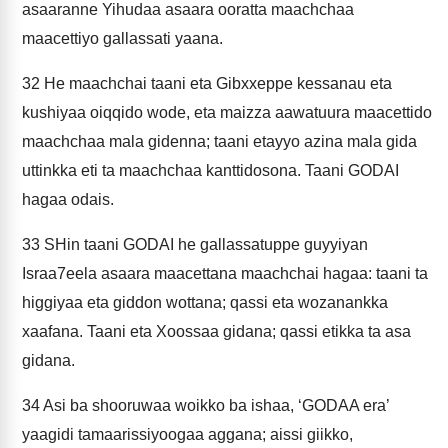
asaaranne Yihudaa asaara ooratta maachchaa
maacettiyo gallassati yaana.
32
He maachchai taani eta Gibxxeppe kessanau eta
kushiyaa oiqqido wode, eta maizza aawatuura maacettido
maachchaa mala gidenna; taani etayyo azina mala gida
uttinkka eti ta maachchaa kanttidosona. Taani GODAI
hagaa odais.
33
SHin taani GODAI he gallassatuppe guyyiyan
Israa7eela asaara maacettana maachchai hagaa: taani ta
higgiyaa eta giddon wottana; qassi eta wozanankka
xaafana. Taani eta Xoossaa gidana; qassi etikka ta asa
gidana.
34
Asi ba shooruwaa woikko ba ishaa, ‘GODAA era’
yaagidi tamaarissiyoogaa aggana; aissi giikko,