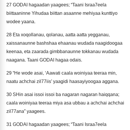
27
GODAI hagaadan yaagees; “Taani Israa7eela
biittaaninne Yihudaa biittan asaanne mehiyaa kunttiyo
wodee yaana.
28
Eta xoqollanau, qolanau, aatta aatta yegganau,
xaissanaunne bashshaa ehaanau wudada naagidoogaa
keenaa, eta zaarada gimbbanaunne tokkanau wudada
naagana. Taani GODAI hagaa odais.
29
“He wode asai, ‘Aawati caala woiniyaa teeraa min,
naatu achchai zil77iis’ yaagidi haasayiyoogaa aggana.
30
SHin asai issoi issoi ba nagaran nagaran haiqqana;
caala woiniyaa teeraa miya asa ubbau a achchai achchai
zil77ana” yaagees.
31
GODAI hagaadan yaagees; “Taani Israa7eela