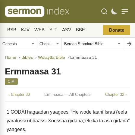
BSB
KJV
WEB
YLT
ASV
BBE
Donate
Home
›
Bibles
›
Wolaytta Bible
›
Ermmaasa 31
Ermmaasa 31
SIM
‹ Chapter 30
Ermmaasa — All Chapters
Chapter 32 ›
1
GODAI hagaadan yaagees; “He wode taani Israa7eela
yaratussi ubbaassi Xoossaa gidana; etikka ta asa gidana”
yaagees.