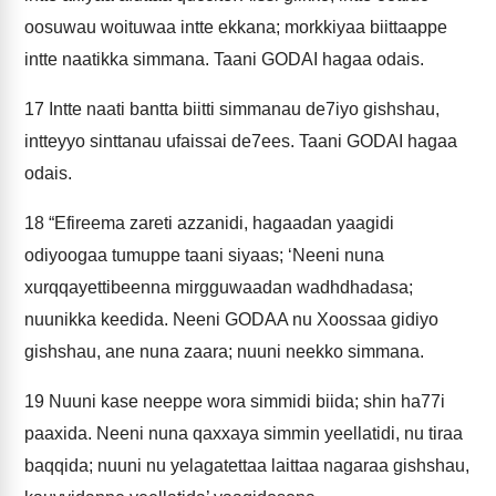
oosuwau woituwaa intte ekkana; morkkiyaa biittaappe
intte naatikka simmana. Taani GODAI hagaa odais.
17
Intte naati bantta biitti simmanau de7iyo gishshau,
intteyyo sinttanau ufaissai de7ees. Taani GODAI hagaa
odais.
18
“Efireema zareti azzanidi, hagaadan yaagidi
odiyoogaa tumuppe taani siyaas; ‘Neeni nuna
xurqqayettibeenna mirgguwaadan wadhdhadasa;
nuunikka keedida. Neeni GODAA nu Xoossaa gidiyo
gishshau, ane nuna zaara; nuuni neekko simmana.
19
Nuuni kase neeppe wora simmidi biida; shin ha77i
paaxida. Neeni nuna qaxxaya simmin yeellatidi, nu tiraa
baqqida; nuuni nu yelagatettaa laittaa nagaraa gishshau,