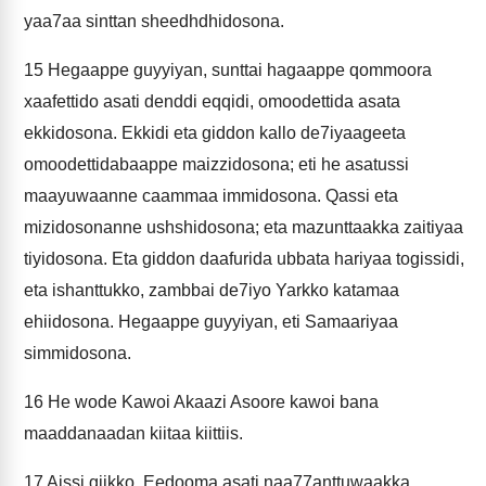
yaa7aa sinttan sheedhdhidosona.
15
Hegaappe guyyiyan, sunttai hagaappe qommoora
xaafettido asati denddi eqqidi, omoodettida asata
ekkidosona. Ekkidi eta giddon kallo de7iyaageeta
omoodettidabaappe maizzidosona; eti he asatussi
maayuwaanne caammaa immidosona. Qassi eta
mizidosonanne ushshidosona; eta mazunttaakka zaitiyaa
tiyidosona. Eta giddon daafurida ubbata hariyaa togissidi,
eta ishanttukko, zambbai de7iyo Yarkko katamaa
ehiidosona. Hegaappe guyyiyan, eti Samaariyaa
simmidosona.
16
He wode Kawoi Akaazi Asoore kawoi bana
maaddanaadan kiitaa kiittiis.
17
Aissi giikko, Eedooma asati naa77anttuwaakka