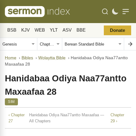
BSB
KJV
WEB
YLT
ASV
BBE
Donate
Home
›
Bibles
›
Wolaytta Bible
›
Hanidabaa Odiya Naa77antto
Maxaafaa 28
Hanidabaa Odiya Naa77antto
Maxaafaa 28
SIM
‹ Chapter
Hanidabaa Odiya Naa77antto Maxaafaa —
Chapter
27
All Chapters
29 ›