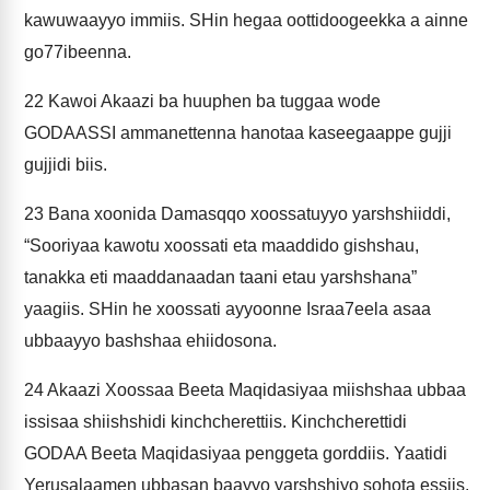
kawuwaayyo immiis. SHin hegaa oottidoogeekka a ainne
go77ibeenna.
22
Kawoi Akaazi ba huuphen ba tuggaa wode
GODAASSI ammanettenna hanotaa kaseegaappe gujji
gujjidi biis.
23
Bana xoonida Damasqqo xoossatuyyo yarshshiiddi,
“Sooriyaa kawotu xoossati eta maaddido gishshau,
tanakka eti maaddanaadan taani etau yarshshana”
yaagiis. SHin he xoossati ayyoonne Israa7eela asaa
ubbaayyo bashshaa ehiidosona.
24
Akaazi Xoossaa Beeta Maqidasiyaa miishshaa ubbaa
issisaa shiishshidi kinchcherettiis. Kinchcherettidi
GODAA Beeta Maqidasiyaa penggeta gorddiis. Yaatidi
Yerusalaamen ubbasan baayyo yarshshiyo sohota essiis.