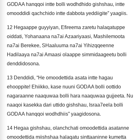
GODAA hanqqoi intte bolli wodhdhido gishshau, intte
omooddidi qachchido intte dabbota yeddiigite” yaagiis.
12
Hegaappe guyyiyan, Efireema zaretu halaqatuppe
oiddati, Yohanaana na7ai Azaariyaasi, Mashilemoota
na7ai Berekee, SHaaluuma na7ai Yihizqqeenne
Hadilaaya na7ai Amaasi olaappe simmidaageetu bolli
denddidosona.
13
Denddidi, “He omoodettida asata intte hagau
ehooppite! Ehiikko, kase nuuni GODAA bolli oottido
nagaraanne naaquwaa bolli hara naaquwaa gujjeeta. Nu
naaqoi kasekka dari uttido gishshau, Israa7eela bolli
GODAA hanqqoi wodhdhiis” yaagidosona.
14
Hegaa gishshau, olanchchati omoodettida asatanne
omoodettida miishshaa halaqatu sinttaaninne kumetta