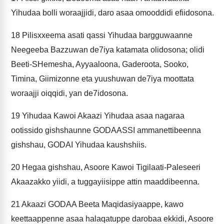
Yihudaa bolli woraajjidi, daro asaa omooddidi efiidosona.
18
Pilisxxeema asati qassi Yihudaa bargguwaanne
Neegeeba Bazzuwan de7iya katamata olidosona; olidi
Beeti-SHemesha, Ayyaaloona, Gaderoota, Sooko,
Timina, Giimizonne eta yuushuwan de7iya moottata
woraajji oiqqidi, yan de7idosona.
19
Yihudaa Kawoi Akaazi Yihudaa asaa nagaraa
ootissido gishshaunne GODAASSI ammanettibeenna
gishshau, GODAI Yihudaa kaushshiis.
20
Hegaa gishshau, Asoore Kawoi Tigilaati-Paleseeri
Akaazakko yiidi, a tuggayiisippe attin maaddibeenna.
21
Akaazi GODAA Beeta Maqidasiyaappe, kawo
keettaappenne asaa halaqatuppe darobaa ekkidi, Asoore