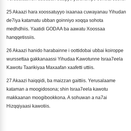
25
Akaazi hara xoossatuyyo ixaanaa cuwayanau Yihudan
de7iya katamatu ubban goinniyo xoqqa sohota
medhdhiis. Yaatidi GODAA ba aawatu Xoossaa
hanqqetissiis.
26
Akaazi hanido harabainne i oottidobai ubbai koiroppe
wurssettaa gakkanaassi Yihudaa Kawotunne Israa7eela
Kawotu Taarikiyaa Maxaafan xaafetti uttiis.
27
Akaazi haiqqidi, ba maizzan gaittiis. Yerusalaame
kataman a moogidosona; shin Israa7eela kawotu
makkaanan moogibookkona. A sohuwan a na7ai
Hizqqiyaasi kawotiis.