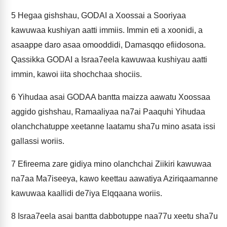
5
Hegaa gishshau, GODAI a Xoossai a Sooriyaa
kawuwaa kushiyan aatti immiis. Immin eti a xoonidi, a
asaappe daro asaa omooddidi, Damasqqo efiidosona.
Qassikka GODAI a Israa7eela kawuwaa kushiyau aatti
immin, kawoi iita shochchaa shociis.
6
Yihudaa asai GODAA bantta maizza aawatu Xoossaa
aggido gishshau, Ramaaliyaa na7ai Paaquhi Yihudaa
olanchchatuppe xeetanne laatamu sha7u mino asata issi
gallassi woriis.
7
Efireema zare gidiya mino olanchchai Ziikiri kawuwaa
na7aa Ma7iseeya, kawo keettau aawatiya Aziriqaamanne
kawuwaa kaallidi de7iya Elqqaana woriis.
8
Israa7eela asai bantta dabbotuppe naa77u xeetu sha7u