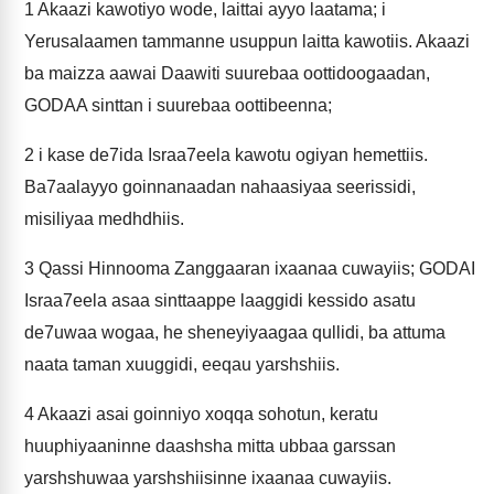
1
Akaazi kawotiyo wode, laittai ayyo laatama; i
Yerusalaamen tammanne usuppun laitta kawotiis. Akaazi
ba maizza aawai Daawiti suurebaa oottidoogaadan,
GODAA sinttan i suurebaa oottibeenna;
2
i kase de7ida Israa7eela kawotu ogiyan hemettiis.
Ba7aalayyo goinnanaadan nahaasiyaa seerissidi,
misiliyaa medhdhiis.
3
Qassi Hinnooma Zanggaaran ixaanaa cuwayiis; GODAI
Israa7eela asaa sinttaappe laaggidi kessido asatu
de7uwaa wogaa, he sheneyiyaagaa qullidi, ba attuma
naata taman xuuggidi, eeqau yarshshiis.
4
Akaazi asai goinniyo xoqqa sohotun, keratu
huuphiyaaninne daashsha mitta ubbaa garssan
yarshshuwaa yarshshiisinne ixaanaa cuwayiis.