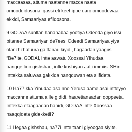
maccaasaa, attuma naatanne macca naata
omooddidosona; qassi eti keehippe daro omooduwaa
ekkidi, Samaariyaa efiidosona.
9
GODAA sunttan hananabaa yootiya Odeeda giyo issi
bitanee Samaariyan de7ees. Odeedi Samaariyaa yiya
olanchchatuura gaittanau kiyidi, hagaadan yaagiis;
“Be7ite, GODAI, intte aawatu Xoossai Yihudaa
hanqqettido gishshau, intte kushiyan aatti immiis. SHin
inttekka saluwaa gakkida hanqquwan eta siifideta.
10
Ha77ikka Yihudaa asainne Yerusalaame asai intteyyo
maccanne attuma aille gididi, haarettanaadan qoppeeta.
Inttekka etaagaadan hanidi, GODAA intte Xoossaa
naaqqideta gidekketii?
11
Hegaa gishshau, ha77i intte taani giyoogaa siyite.