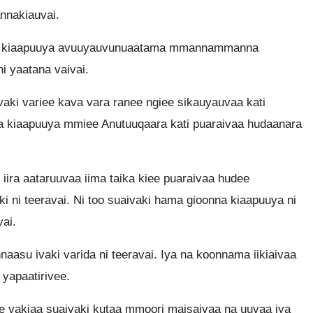
nnakiauvai.
na kiaapuuya avuuyauvunuaatama mmannammanna
i yaatana vaivai.
ki variee kava vara ranee ngiee sikauyauvaa kati
a kiaapuuya mmiee Anutuuqaara kati puaraivaa hudaanara
ira aataruuvaa iima taika kiee puaraivaa hudee
ki ni teeravai. Ni too suaivaki hama gioonna kiaapuuya ni
vai.
aasu ivaki varida ni teeravai. Iya na koonnama iikiaivaa
 yapaatirivee.
e vakiaa suaivaki kutaa mmoori maisaivaa na uuvaa iya