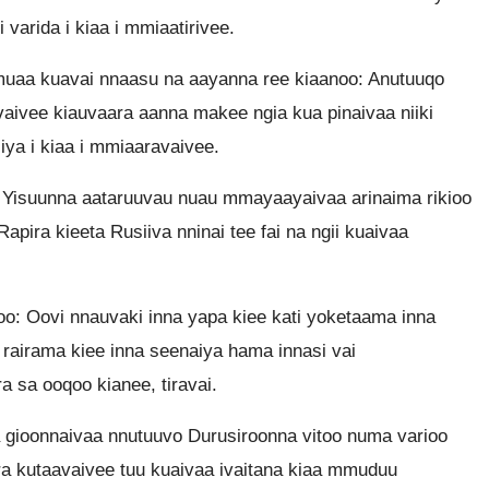
varida i kiaa i mmiaatirivee.
uaa kuavai nnaasu na aayanna ree kiaanoo: Anutuuqo
avaivee kiauvaara aanna makee ngia kua pinaivaa niiki
 iya i kiaa i mmiaaravaivee.
a Yisuunna aataruuvau nuau mmayaayaivaa arinaima rikioo
apira kieeta Rusiiva nninai tee fai na ngii kuaivaa
oo: Oovi nnauvaki inna yapa kiee kati yoketaama inna
rairama kiee inna seenaiya hama innasi vai
sa ooqoo kianee, tiravai.
a gioonnaivaa nnutuuvo Durusiroonna vitoo numa varioo
ara kutaavaivee tuu kuaivaa ivaitana kiaa mmuduu