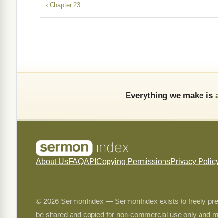
‹ Chapter 23
Everything we make is
About Us
FAQ
API
Copying Permissions
Privacy Polic
© 2026 SermonIndex — SermonIndex exists to freely preser
be shared and copied for non-commercial use only and m