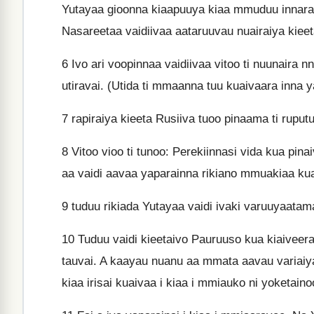
Yutayaa gioonna kiaapuuya kiaa mmuduu innara oo
Nasareetaa vaidiivaa aataruuvau nuairaiya kiee
6
Ivo ari voopinnaa vaidiivaa vitoo ti nuunaira n
utiravai. (Utida ti mmaanna tuu kuaivaara inna 
7
rapiraiya kieeta Rusiiva tuoo pinaama ti ruputu 
8
Vitoo vioo ti tunoo: Perekiinnasi vida kua pina
aa vaidi aavaa yaparainna rikiano mmuakiaa kua
9
tuduu rikiada Yutayaa vaidi ivaki varuuyaatama
10
Tuduu vaidi kieetaivo Pauruuso kua kiaiveera
tauvai. A kaayau nuanu aa mmata aavau variaiya
kiaa irisai kuaivaa i kiaa i mmiauko ni yoketaino