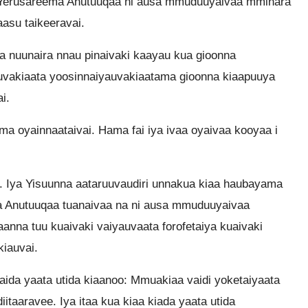
Na Yerusareema Anutuuqaa ni ausa mmuduuyaivaa mminara
aasu taikeeravai.
 na nuunaira nnau pinaivaki kaayau kua gioonna
uvakiaata yoosinnaiyauvakiaatama gioonna kiaapuuya
i.
ma oyainnaataivai. Hama fai iya ivaa oyaivaa kooyaa i
. Iya Yisuunna aataruuvaudiri unnakua kiaa haubayama
nna Anutuuqaa tuanaivaa na ni ausa mmuduuyaivaa
na tuu kuaivaki vaiyauvaata forofetaiya kuaivaki
kiauvai.
aida yaata utida kiaanoo: Mmuakiaa vaidi yoketaiyaata
iitaaravee. Iya itaa kua kiaa kiada yaata utida