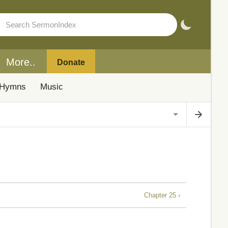
More..
Donate
Hymns
Music
Chapter 25 ›