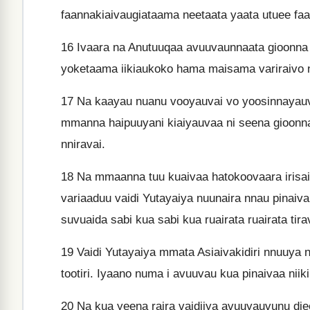
faannakiaivaugiataama neetaata yaata utuee faa
16
Ivaara na Anutuuqaa avuuvaunnaata gioon
yoketaama iikiaukoko hama maisama variraivo n
17
Na kaayau nuanu vooyauvai vo yoosinnayauva
mmanna haipuuyani kiaiyauvaa ni seena gioonn
nniravai.
18
Na mmaanna tuu kuaivaa hatokoovaara irisai i
variaaduu vaidi Yutayaiya nuunaira nnau pinaiva
suvuaida sabi kua sabi kua ruairata ruairata tira
19
Vaidi Yutayaiya mmata Asiaivakidiri nnuuya nn
tootiri. Iyaano numa i avuuvau kua pinaivaa niiki
20
Na kua yeena raira vaidiiya avuuyauvunu die