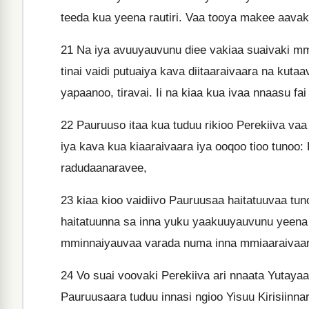
teeda kua yeena rautiri. Vaa tooya makee aavaki 
21
Na iya avuuyauvunu diee vakiaa suaivaki mm
tinai vaidi putuaiya kava diitaaraivaara na kuta
yapaanoo, tiravai. Ii na kiaa kua ivaa nnaasu fai
22
Pauruuso itaa kua tuduu rikioo Perekiiva va
iya kava kua kiaaraivaara iya ooqoo tioo tunoo: R
radudaanaravee,
23
kiaa kioo vaidiivo Pauruusaa haitatuuvaa tun
haitatuunna sa inna yuku yaakuuyauvunu yeena 
mminnaiyauvaa varada numa inna mmiaaraivaara 
24
Vo suai voovaki Perekiiva ari nnaata Yutaya
Pauruusaara tuduu innasi ngioo Yisuu Kirisiinn