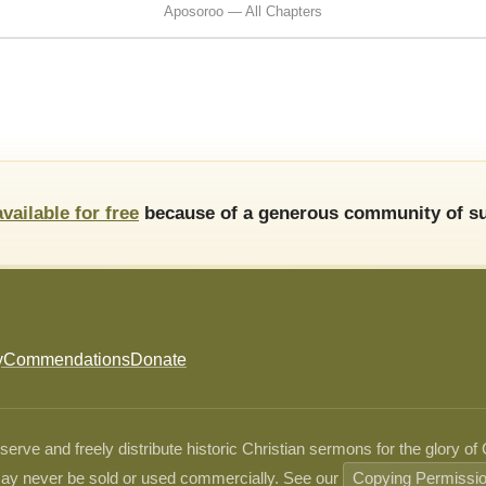
Aposoroo — All Chapters
available for free
because of a generous community of su
y
Commendations
Donate
ve and freely distribute historic Christian sermons for the glory of
ay never be sold or used commercially. See our
Copying Permissi