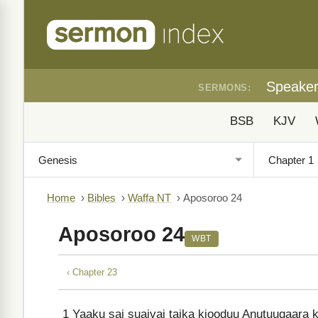
Speake
SERMONS:
BSB
KJV
Home
›
Bibles
›
Waffa NT
›
Aposoroo 24
Aposoroo 24
WBT
‹ Chapter 23
1
Yaaku sai suaivai taika kiooduu Anutuuqaara k