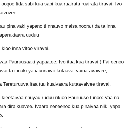
qoo tida sabi kua sabi kua ruairata ruairata tiravai. Ivo
taivovee.
nau pinaivaki yapano ti nnauvo maisainoora tida ta inna
yaparakiaara uuduu
kioo inna vitoo viravai.
ivaa Pauruusaaki yapaatee. Ivo itaa kua tiravai.) Fai eenoo
vai ta innaki yapaunnaivo kutaavai vainaravaivee,
 Tereturuuva itaa tuu kuaivaara kutaavaivee tiravai.
 kieetaivaa nnuyau ruduu rikioo Pauruuso tunoo: Vaa na
ra diraikuavee. Ivaara neneenoo kua pinaivaa niiki yapa
o.