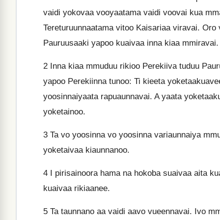
vaidi yokovaa vooyaatama vaidi voovai kua mma
Tereturuunnaatama vitoo Kaisariaa viravai. Oro 
Pauruusaaki yapoo kuaivaa inna kiaa mmiravai.
2
Inna kiaa mmuduu rikioo Perekiiva tuduu Paur
yapoo Perekiinna tunoo: Ti kieeta yoketaakuavee.
yoosinnaiyaata rapuaunnavai. A yaata yoketaak
yoketainoo.
3
Ta vo yoosinna vo yoosinna variaunnaiya mmuak
yoketaivaa kiaunnanoo.
4
I pirisainoora hama na hokoba suaivaa aita kua 
kuaivaa rikiaanee.
5
Ta taunnano aa vaidi aavo vueennavai. Ivo mm