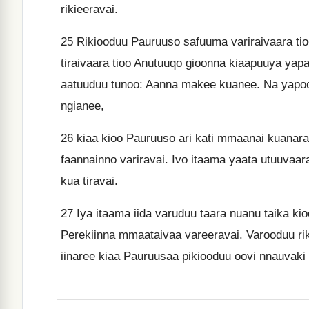
rikieeravai.
25
Rikiooduu Pauruuso safuuma variraivaara tio
tiraivaara tioo Anutuuqo gioonna kiaapuuya yapa
aatuuduu tunoo: Aanna makee kuanee. Na yapooma
ngianee,
26
kiaa kioo Pauruuso ari kati mmaanai kuanara
faannainno variravai. Ivo itaama yaata utuuva
kua tiravai.
27
Iya itaama iida varuduu taara nuanu taika kio
Perekiinna mmaataivaa vareeravai. Varooduu rik
iinaree kiaa Pauruusaa pikiooduu oovi nnauvaki