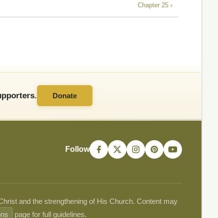
Chapter 25 ›
pporters.
Donate
Follow
 Christ and the strengthening of His Church. Content may
ons
page for full guidelines.