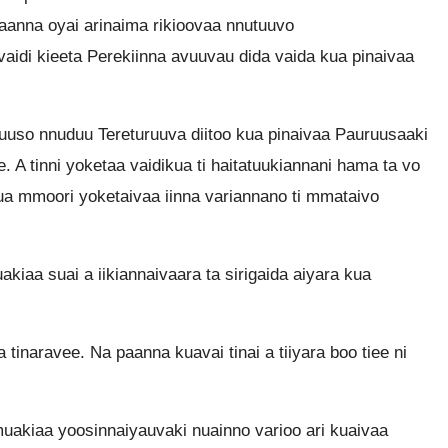
anna oyai arinaima rikioovaa nnutuuvo
vaidi kieeta Perekiinna avuuvau dida vaida kua pinaivaa
uuso nnuduu Tereturuuva diitoo kua pinaivaa Pauruusaaki
 A tinni yoketaa vaidikua ti haitatuukiannani hama ta vo
ua mmoori yoketaivaa iinna variannano ti mmataivo
iaa suai a iikiannaivaara ta sirigaida aiyara kua
tinaravee. Na paanna kuavai tinai a tiiyara boo tiee ni
uakiaa yoosinnaiyauvaki nuainno varioo ari kuaivaa