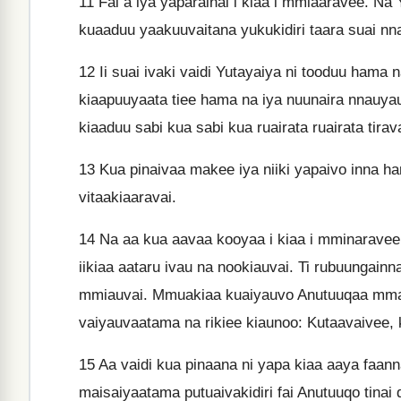
11
Fai a iya yaparainai i kiaa i mmiaaravee. 
kuaaduu yaakuuvaitana yukukidiri taara suai nn
12
Ii suai ivaki vaidi Yutayaiya ni tooduu hama
kiaapuuyaata tiee hama na iya nuunaira nnauya
kiaaduu sabi kua sabi kua ruairata ruairata tirava
13
Kua pinaivaa makee iya niiki yapaivo inna ha
vitaakiaaravai.
14
Na aa kua aavaa kooyaa i kiaa i mminaravee
iikiaa aataru ivau na nookiauvai. Ti rubuungai
mmiauvai. Mmuakiaa kuaiyauvo Anutuuqaa mmaan
vaiyauvaatama na rikiee kiaunoo: Kutaavaivee, 
15
Aa vaidi kua pinaana ni yapa kiaa aaya faann
maisaiyaatama putuaivakidiri fai Anutuuqo tinai d