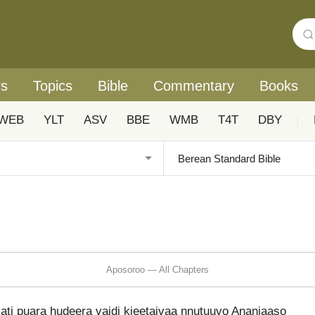
rs
Topics
Bible
Commentary
Books
WEB
YLT
ASV
BBE
WMB
T4T
DBY
|
Aposoroo — All Chapters
ati puara hudeera vaidi kieetaivaa nnutuuvo Ananiaaso