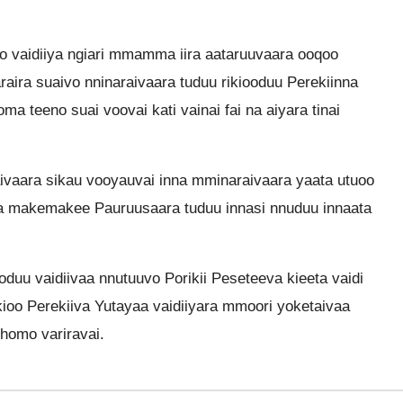
o vaidiiya ngiari mmamma iira aataruuvaara ooqoo
raira suaivo nninaraivaara tuduu rikiooduu Perekiinna
 teeno suai voovai kati vainai fai na aiyara tinai
ivaara sikau vooyauvai inna mminaraivaara yaata utuoo
ara makemakee Pauruusaara tuduu innasi nnuduu innaata
oduu vaidiivaa nnutuuvo Porikii Peseteeva kieeta vaidi
ioo Perekiiva Yutayaa vaidiiyara mmoori yoketaivaa
 homo variravai.