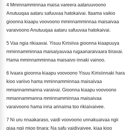
4
Mminnamminnaa maisa vareera aataruuvoono
Anutuuqaa aataru safuuvaa hatokaivai. Itaama vaikio
gioonna kiaapu voovoono mminnamminnaa maisaivaa
varaivoono Anutuuqaa aataru safuuvaa hatokaivai.
5
Vaa ngia rikiaavai. Yisuu Kirisiiva gioonna kiaapuuya
mminnamminnaa maisaiyauvaa rugaanaraivaara tiiravai.
Hama mminnamminnaa maisaivo innaki vainoo.
6
Ivaara gioonna kiaapu voovoono Yisuu Kirisiinnaki hara
kioo variivo hama mminnamminnaa maisaivaa
mmannammanna varaivai. Gioonna kiaapu voovoono
mmannammanna mminnamminnaa maisaivaa
varaivoono hama inna arinaima too rikiaivaivee.
7
Ni uru nnaakaraso, vaidi voovoono unnakuaivaa ngii
giaa ngii mioo tinara: Na safu vaidivaivee, kiaa kioo