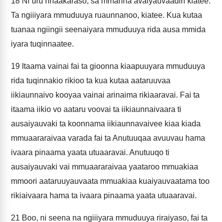
18
Ni uru nnaakaraso, sa mmanna avaiyauvaadiri kiatee:
Ta ngiiiyara mmuduuya ruaunnanoo, kiatee. Kua kutaa
tuanaa ngiingii seenaiyara mmuduuya rida ausa mmida
iyara tuqinnaatee.
19
Itaama vainai fai ta gioonna kiaapuuyara mmuduuya
rida tuqinnakio rikioo ta kua kutaa aataruuvaa
iikiaunnaivo kooyaa vainai arinaima rikiaaravai. Fai ta
itaama iikio vo aataru voovai ta iikiaunnaivaara ti
ausaiyauvaki ta koonnama iikiaunnavaivee kiaa kiada
mmuaararaivaa varada fai ta Anutuuqaa avuuvau hama
ivaara pinaama yaata utuaaravai. Anutuuqo ti
ausaiyauvaki vai mmuaararaivaa yaataroo mmuakiaa
mmoori aataruuyauvaata mmuakiaa kuaiyauvaatama too
rikiaivaara hama ta ivaara pinaama yaata utuaaravai.
21
Boo, ni seena na ngiiiyara mmuduuya riraiyaso, fai ta