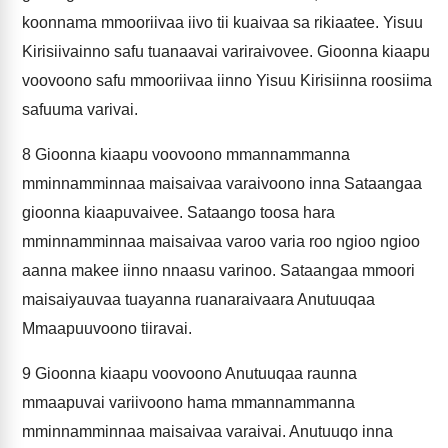
koonnama mmooriivaa iivo tii kuaivaa sa rikiaatee. Yisuu
Kirisiivainno safu tuanaavai variraivovee. Gioonna kiaapu
voovoono safu mmooriivaa iinno Yisuu Kirisiinna roosiima
safuuma varivai.
8
Gioonna kiaapu voovoono mmannammanna
mminnamminnaa maisaivaa varaivoono inna Sataangaa
gioonna kiaapuvaivee. Sataango toosa hara
mminnamminnaa maisaivaa varoo varia roo ngioo ngioo
aanna makee iinno nnaasu varinoo. Sataangaa mmoori
maisaiyauvaa tuayanna ruanaraivaara Anutuuqaa
Mmaapuuvoono tiiravai.
9
Gioonna kiaapu voovoono Anutuuqaa raunna
mmaapuvai variivoono hama mmannammanna
mminnamminnaa maisaivaa varaivai. Anutuuqo inna