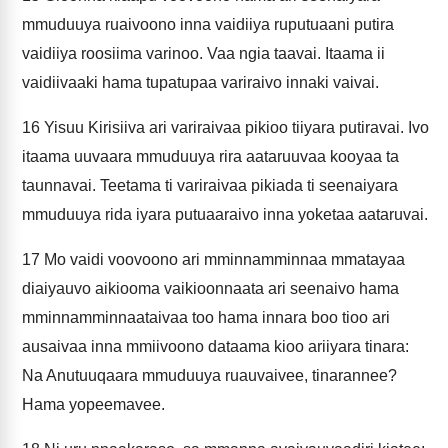
mmuduuya ruaivoono inna vaidiiya ruputuaani putira
vaidiiya roosiima varinoo. Vaa ngia taavai. Itaama ii
vaidiivaaki hama tupatupaa variraivo innaki vaivai.
16
Yisuu Kirisiiva ari variraivaa pikioo tiiyara putiravai. Ivo
itaama uuvaara mmuduuya rira aataruuvaa kooyaa ta
taunnavai. Teetama ti variraivaa pikiada ti seenaiyara
mmuduuya rida iyara putuaaraivo inna yoketaa aataruvai.
17
Mo vaidi voovoono ari mminnamminnaa mmatayaa
diaiyauvo aikiooma vaikioonnaata ari seenaivo hama
mminnamminnaataivaa too hama innara boo tioo ari
ausaivaa inna mmiivoono dataama kioo ariiyara tinara:
Na Anutuuqaara mmuduuya ruauvaivee, tinarannee?
Hama yopeemavee.