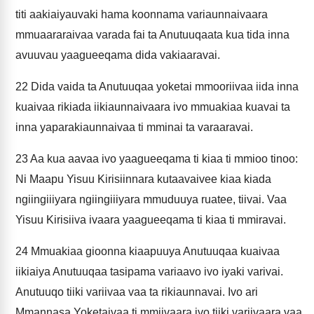
titi aakiaiyauvaki hama koonnama variaunnaivaara
mmuaararaivaa varada fai ta Anutuuqaata kua tida inna
avuuvau yaagueeqama dida vakiaaravai.
22
Dida vaida ta Anutuuqaa yoketai mmooriivaa iida inna
kuaivaa rikiada iikiaunnaivaara ivo mmuakiaa kuavai ta
inna yaparakiaunnaivaa ti mminai ta varaaravai.
23
Aa kua aavaa ivo yaagueeqama ti kiaa ti mmioo tinoo:
Ni Maapu Yisuu Kirisiinnara kutaavaivee kiaa kiada
ngiingiiiyara ngiingiiiyara mmuduuya ruatee, tiivai. Vaa
Yisuu Kirisiiva ivaara yaagueeqama ti kiaa ti mmiravai.
24
Mmuakiaa gioonna kiaapuuya Anutuuqaa kuaivaa
iikiaiya Anutuuqaa tasipama variaavo ivo iyaki varivai.
Anutuuqo tiiki variivaa vaa ta rikiaunnavai. Ivo ari
Mmannasa Yoketaivaa ti mmiivaara ivo tiiki variivaara vaa