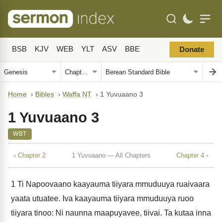
BSB
KJV
WEB
YLT
ASV
BBE
Donate
Home
›
Bibles
›
Waffa NT
›
1 Yuvuaano 3
1 Yuvuaano 3
WBT
‹ Chapter 2
1 Yuvuaano — All Chapters
Chapter 4 ›
1
Ti Napoovaano kaayauma tiiyara mmuduuya ruaivaara
yaata utuatee. Iva kaayauma tiiyara mmuduuya ruoo
tiiyara tinoo: Ni naunna maapuyavee, tiivai. Ta kutaa inna