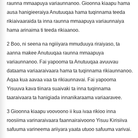
raunna mmaapuya variaunnanoo. Gioonna kiaapu hama
ausa hanigieeraiya Anutuuqaa hama tuqinnama teeda
rikiaivaaraida ta inna raunna mmaapuya variaunnaiya
hama arinaima ti teeda rikiaanoo.
2
Boo, ni seena na ngiiiyara mmuduuya riraiyaso, ta
aanna makee Anutuuqaa raunna mmaapuya
variaunnanoo. Fai yapooma ta Anutuuqaa avuuvau
dataama variaaraivaara hama ta tuqinnama rikiaunnanoo.
Aqaa kua aavaa vaa ta rikiaunnavai. Fai yapooma
Yisuuva kava tiinara suaivaki ta inna tuqinnama
taaraivaara ta hanigiada innanikaraama variaaravee.
3
Gioonna kiaapu voovoono ii kua ivaa rikioo inna
roosiima varinaraivaara faannairaivoono Yisuu Kirisiiva
safuuma varineema ariiyara yaata utuoo safuuma varivai.