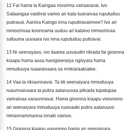
12
Fai hama ta Kaingaa roosiima variaaravai. Ivo
Sataangaa vaidivai varioo ari kata tuanaivaa ruputuduu
putiravai. Aaniira Kaingo inna ruputiravainnee? Ivo ari
mmooriivaa koonnama uuduu ari kataivo mmooriivaa
safuuma uuvaara ivo inna ruputuduu putiravai.
13
Ni seenayaso, ivo itaama uuvaudiri rikiada fai gioonna
kiaapu hama ausa hanigieeraiya ngiiiyara hama
mmuduuya ruaaraivaara sa nnikiaraakiatee.
14
Vaa ta rikiaunnavai. Ta titi seenaiyara mmuduuya
ruaunnaivaara ta putira aataruuvaa pikiada tupatupaa
variraivaa varaunnavai. Hama gioonna kiaapu voovoono
ari seenaiyara mmuduuya ruaivaaki putira aataruuvo
mmannammanna innaki vainoo.
15
Gioonna kiaapu voovoono hama ari seenaiyara