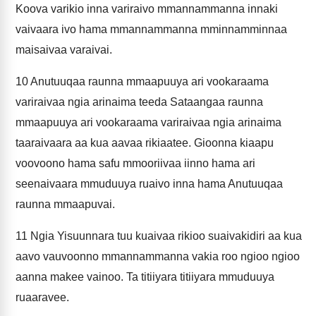
Koova varikio inna variraivo mmannammanna innaki
vaivaara ivo hama mmannammanna mminnamminnaa
maisaivaa varaivai.
10
Anutuuqaa raunna mmaapuuya ari vookaraama
variraivaa ngia arinaima teeda Sataangaa raunna
mmaapuuya ari vookaraama variraivaa ngia arinaima
taaraivaara aa kua aavaa rikiaatee. Gioonna kiaapu
voovoono hama safu mmooriivaa iinno hama ari
seenaivaara mmuduuya ruaivo inna hama Anutuuqaa
raunna mmaapuvai.
11
Ngia Yisuunnara tuu kuaivaa rikioo suaivakidiri aa kua
aavo vauvoonno mmannammanna vakia roo ngioo ngioo
aanna makee vainoo. Ta titiiyara titiiyara mmuduuya
ruaaravee.