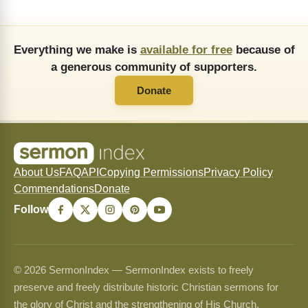
Everything we make is
available for free
because of
a generous community of supporters.
Donate
About Us
FAQ
API
Copying Permissions
Privacy Policy
Commendations
Donate
Follow
© 2026 SermonIndex — SermonIndex exists to freely
preserve and freely distribute historic Christian sermons for
the glory of Christ and the strengthening of His Church.