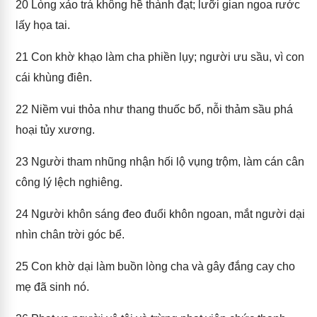
20
Lòng xảo trá không hề thành đạt; lưỡi gian ngoa rước
lấy họa tai.
21
Con khờ khạo làm cha phiền lụy; người ưu sầu, vì con
cái khùng điên.
22
Niềm vui thỏa như thang thuốc bổ, nỗi thảm sầu phá
hoại tủy xương.
23
Người tham nhũng nhận hối lộ vụng trộm, làm cán cân
công lý lệch nghiêng.
24
Người khôn sáng đeo đuổi khôn ngoan, mắt người dại
nhìn chân trời góc bể.
25
Con khờ dại làm buồn lòng cha và gây đắng cay cho
mẹ đã sinh nó.