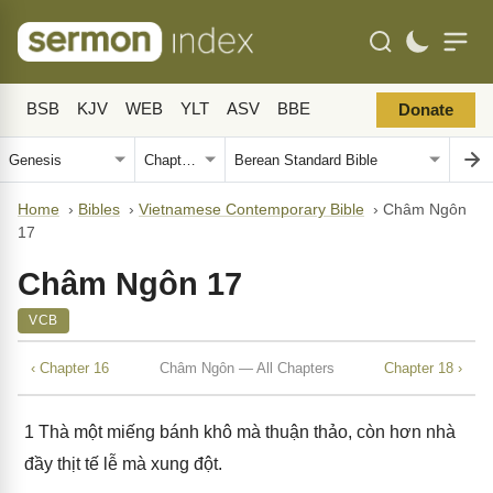
BSB
KJV
WEB
YLT
ASV
BBE
Donate
Home
›
Bibles
›
Vietnamese Contemporary Bible
›
Châm Ngôn
17
Châm Ngôn 17
VCB
‹ Chapter 16
Châm Ngôn — All Chapters
Chapter 18 ›
1
Thà một miếng bánh khô mà thuận thảo, còn hơn nhà
đầy thịt tế lễ mà xung đột.