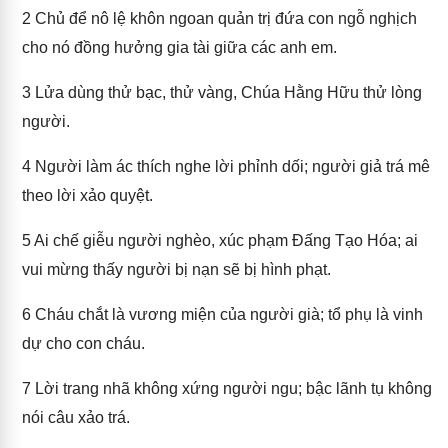
2
Chủ để nô lệ khôn ngoan quản trị đứa con ngỗ nghịch
cho nó đồng hưởng gia tài giữa các anh em.
3
Lửa dùng thử bạc, thử vàng, Chúa Hằng Hữu thử lòng
người.
4
Người làm ác thích nghe lời phỉnh dối; người giả trá mê
theo lời xảo quyệt.
5
Ai chế giễu người nghèo, xúc phạm Đấng Tạo Hóa; ai
vui mừng thấy người bị nạn sẽ bị hình phạt.
6
Cháu chắt là vương miện của người già; tổ phụ là vinh
dự cho con cháu.
7
Lời trang nhã không xứng người ngu; bậc lãnh tụ không
nói câu xảo trá.