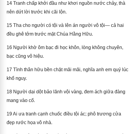
14
Tranh chấp khởi đầu như khơi nguồn nước chảy, thà
nên dứt lời trước khi cãi lộn.
15
Tha cho người có tội và lên án người vô tội— cả hai
đều ghê tởm trước mặt Chúa Hằng Hữu.
16
Người khờ ôm bạc đi học khôn, lòng không chuyên,
bạc cũng vô hiệu.
17
Tình thân hữu bền chặt mãi mãi, nghĩa anh em quý lúc
khổ nguy.
18
Người dại dột bảo lãnh vội vàng, đem ách giữa đàng
mang vào cổ.
19
Ai ưa tranh cạnh chuốc điều tội ác; phô trương cửa
đẹp rước họa vô nhà.