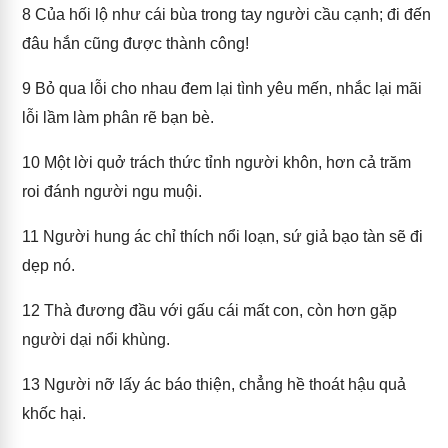
8
Của hối lộ như cái bùa trong tay người cầu cạnh; đi đến
đâu hắn cũng được thành công!
9
Bỏ qua lỗi cho nhau đem lại tình yêu mến, nhắc lại mãi
lỗi lầm làm phân rẽ bạn bè.
10
Một lời quở trách thức tỉnh người khôn, hơn cả trăm
roi đánh người ngu muội.
11
Người hung ác chỉ thích nổi loạn, sứ giả bạo tàn sẽ đi
dẹp nó.
12
Thà đương đầu với gấu cái mất con, còn hơn gặp
người dại nổi khùng.
13
Người nỡ lấy ác báo thiện, chẳng hề thoát hậu quả
khốc hại.