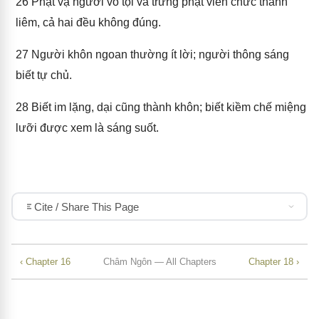
26
Phạt vạ người vô tội và trừng phạt viên chức thanh
liêm, cả hai đều không đúng.
27
Người khôn ngoan thường ít lời; người thông sáng
biết tự chủ.
28
Biết im lặng, dại cũng thành khôn; biết kiềm chế miệng
lưỡi được xem là sáng suốt.
Cite / Share This Page
‹ Chapter 16
Châm Ngôn — All Chapters
Chapter 18 ›