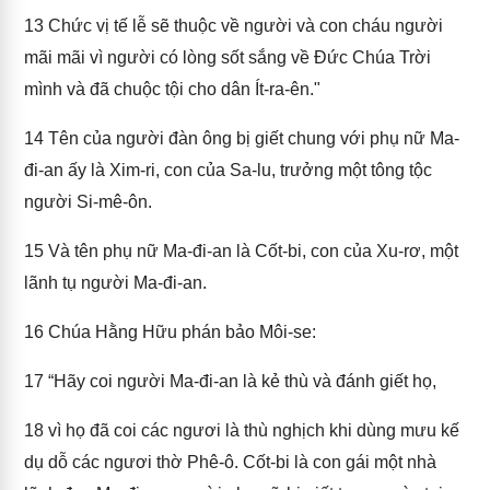
13
Chức vị tế lễ sẽ thuộc về người và con cháu người
mãi mãi vì người có lòng sốt sắng về Đức Chúa Trời
mình và đã chuộc tội cho dân Ít-ra-ên."
14
Tên của người đàn ông bị giết chung với phụ nữ Ma-
đi-an ấy là Xim-ri, con của Sa-lu, trưởng một tông tộc
người Si-mê-ôn.
15
Và tên phụ nữ Ma-đi-an là Cốt-bi, con của Xu-rơ, một
lãnh tụ người Ma-đi-an.
16
Chúa Hằng Hữu phán bảo Môi-se:
17
“Hãy coi người Ma-đi-an là kẻ thù và đánh giết họ,
18
vì họ đã coi các ngươi là thù nghịch khi dùng mưu kế
dụ dỗ các ngươi thờ Phê-ô. Cốt-bi là con gái một nhà