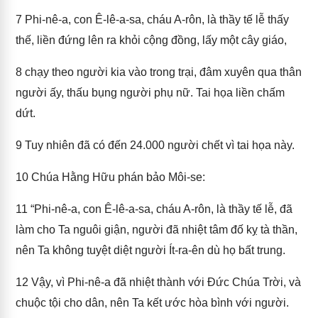
7
Phi-nê-a, con Ê-lê-a-sa, cháu A-rôn, là thầy tế lễ thấy
thế, liền đứng lên ra khỏi cộng đồng, lấy một cây giáo,
8
chạy theo người kia vào trong trại, đâm xuyên qua thân
người ấy, thấu bụng người phụ nữ. Tai họa liền chấm
dứt.
9
Tuy nhiên đã có đến 24.000 người chết vì tai họa này.
10
Chúa Hằng Hữu phán bảo Môi-se:
11
“Phi-nê-a, con Ê-lê-a-sa, cháu A-rôn, là thầy tế lễ, đã
làm cho Ta nguôi giận, người đã nhiệt tâm đố kỵ tà thần,
nên Ta không tuyệt diệt người Ít-ra-ên dù họ bất trung.
12
Vậy, vì Phi-nê-a đã nhiệt thành với Đức Chúa Trời, và
chuộc tội cho dân, nên Ta kết ước hòa bình với người.