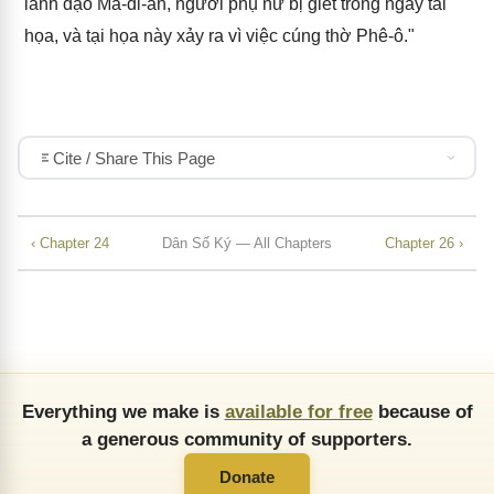
lãnh đạo Ma-đi-an, người phụ nữ bị giết trong ngày tai
họa, và tại họa này xảy ra vì việc cúng thờ Phê-ô."
Cite / Share This Page
‹ Chapter 24
Dân Số Ký — All Chapters
Chapter 26 ›
Everything we make is
available for free
because of
a generous community of supporters.
Donate