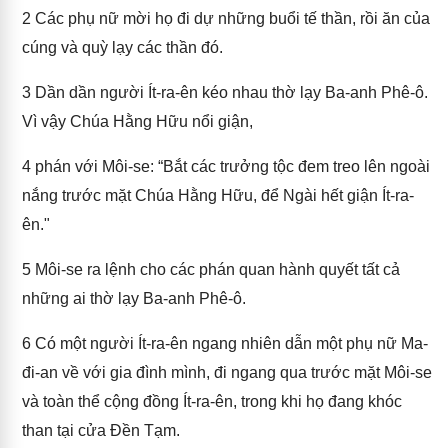
2
Các phụ nữ mời họ đi dự những buổi tế thần, rồi ăn của
cúng và quỳ lạy các thần đó.
3
Dần dần người Ít-ra-ên kéo nhau thờ lạy Ba-anh Phê-ô.
Vì vậy Chúa Hằng Hữu nổi giận,
4
phán với Môi-se: “Bắt các trưởng tộc đem treo lên ngoài
nắng trước mặt Chúa Hằng Hữu, để Ngài hết giận Ít-ra-
ên."
5
Môi-se ra lệnh cho các phán quan hành quyết tất cả
những ai thờ lạy Ba-anh Phê-ô.
6
Có một người Ít-ra-ên ngang nhiên dẫn một phụ nữ Ma-
đi-an về với gia đình mình, đi ngang qua trước mặt Môi-se
và toàn thể cộng đồng Ít-ra-ên, trong khi họ đang khóc
than tại cửa Đền Tạm.