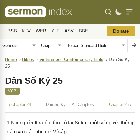
BSB
KJV
WEB
YLT
ASV
BBE
Donate
Home
›
Bibles
›
Vietnamese Contemporary Bible
›
Dân Số Ký
25
Dân Số Ký 25
VCB
‹ Chapter 24
Dân Số Ký — All Chapters
Chapter 26 ›
1
Khi người Ít-ra-ên đồn trú tại Si-tim, một số người thông
dâm với các phụ nữ Mô-áp.