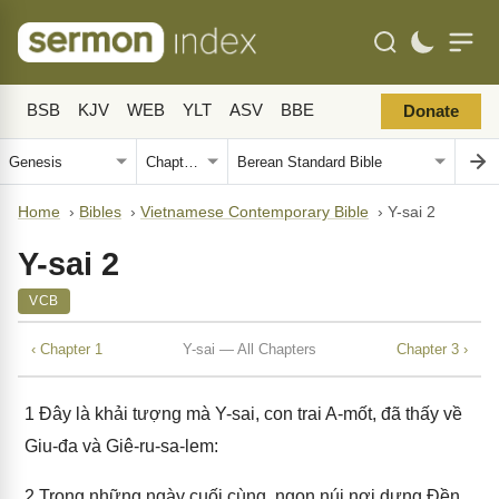
BSB
KJV
WEB
YLT
ASV
BBE
Donate
Home
›
Bibles
›
Vietnamese Contemporary Bible
›
Y-sai 2
Y-sai 2
VCB
‹ Chapter 1
Y-sai — All Chapters
Chapter 3 ›
1
Đây là khải tượng mà Y-sai, con trai A-mốt, đã thấy về
Giu-đa và Giê-ru-sa-lem:
2
Trong những ngày cuối cùng, ngọn núi nơi dựng Đền