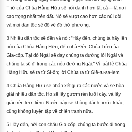
Thờ của Chúa Hằng Hữu sẽ nổi danh hơn tất cả— là nơi
cao trọng nhất trên đất. Nó sẽ vượt cao hơn các núi đồi,
và mọi dân tộc sẽ đổ về đó thờ phượng.
3
Nhiều dân tộc sẽ đến và nói: “Hãy đến, chúng ta hãy lên
núi của Chúa Hằng Hữu, đến nhà Đức Chúa Trời của
Gia-cốp. Tại đó Ngài sẽ dạy chúng ta đường lối Ngài và
chúng ta sẽ đi trong các nẻo đường Ngài.” Vì luật lệ Chúa
Hằng Hữu sẽ ra từ Si-ôn; lời Chúa ra từ Giê-ru-sa-lem.
4
Chúa Hằng Hữu sẽ phán xét giữa các nước và sẽ hòa
giải nhiều dân tộc. Họ sẽ lấy gươm rèn lưỡi cày, và lấy
giáo rèn lưỡi liềm. Nước này sẽ không đánh nước khác,
cũng không luyện tập về chiến tranh nữa.
5
Hãy đến, hỡi con cháu Gia-cốp, chúng ta bước đi trong