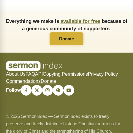
Everything we make is
available for free
because of
a generous community of supporters.
Donate
About Us
FAQ
API
Copying Permissions
Privacy Policy
Commendations
Donate
Follow
© 2026 SermonIndex — SermonIndex exists to freely
preserve and freely distribute historic Christian sermons for
the glory of Christ and the strengthening of His Church.