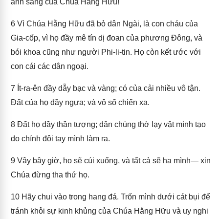
ánh sáng của Chúa Hằng Hữu!
6
Vì Chúa Hằng Hữu đã bỏ dân Ngài, là con cháu của
Gia-cốp, vì họ đầy mê tín dị đoan của phương Đông, và
bói khoa cũng như người Phi-li-tin. Họ còn kết ước với
con cái các dân ngoại.
7
Ít-ra-ên đầy dẫy bạc và vàng; có của cải nhiều vô tận.
Đất của họ đầy ngựa; và vô số chiến xa.
8
Đất họ đầy thần tượng; dân chúng thờ lạy vật mình tạo
do chính đôi tay mình làm ra.
9
Vậy bây giờ, họ sẽ cúi xuống, và tất cả sẽ hạ mình— xin
Chúa đừng tha thứ họ.
10
Hãy chui vào trong hang đá. Trốn mình dưới cát bụi để
tránh khỏi sự kinh khủng của Chúa Hằng Hữu và uy nghi