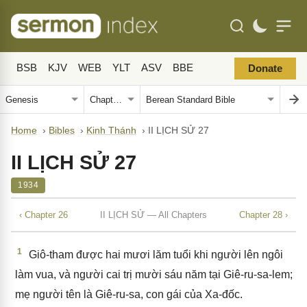
BSB
KJV
WEB
YLT
ASV
BBE
Donate
Home
›
Bibles
›
Kinh Thánh
›
II LỊCH SỬ 27
II LỊCH SỬ 27
1934
‹ Chapter 26
II LỊCH SỬ — All Chapters
Chapter 28 ›
1
Giô-tham được hai mươi lăm tuổi khi người lên ngôi
làm vua, và người cai trị mười sáu năm tại Giê-ru-sa-lem;
mẹ người tên là Giê-ru-sa, con gái của Xa-đốc.