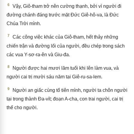
6
Vậy, Giô-tham trở nên cường thạnh, bởi vì người đi
đường chánh đáng trước mặt Đức Giê-hô-va, là Đức
Chúa Trời mình.
7
Các công việc khác của Giô-tham, hết thảy những
chiến trận và đường lối của người, đều chép trong sách
các vua Y-sơ-ra-ên và Giu-đa.
8
Người được hai mươi lăm tuổi khi lên làm vua, và
người cai trị mười sáu năm tại Giê-ru-sa-lem.
9
Người an giấc cùng tổ tiên mình, người ta chôn người
tại trong thành Đa-vít; đoạn A-cha, con trai người, cai trị
thế cho người.