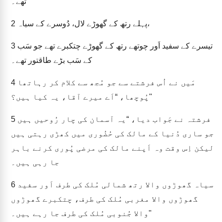
تھے۔
پہلے رتھ کے گھوڑے لال، دُوسرے کے سیاہ،
2
تیسرے کے سفید اَور چوتھے رتھ کے گھوڑے چتکبرے تھے جو سَب
3
کے سَب بڑے طاقتور تھے۔
مَیں نے اُس فرشتے سے جو مُجھ سے کلام کر رہاتھا
4
پُوچھا، “اَے میرے آقا، یہ کیا ہیں؟"
فرشتہ نے جَواب دیا، “یہ آسمان کی چار رُوحیں ہیں
5
جو ساری دُنیا کے مالک کی حُضُوری میں کھڑی رہتی ہیں
لیکن اِس وقت وہ اَپنے مالک کی مرضی پُوری کرنے باہر
جا رہی ہیں۔
سیاہ گھوڑوں والا رتھ شمالی مُلک کی طرف اَور سفید
6
گھوڑوں والا مغربی مُلک کی طرف، چتکبرے گھوڑوں
والا جُنوبی مُلک کی طرف جا رہے ہیں۔"