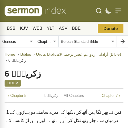
BSB
KJV
WEB
YLT
ASV
BBE
Donate
Urdu: Biblica® آزادانہ اردو ہم عصر ترجمہ (Bible)
›
Bibles
›
Home
زکریاؔہ 6
›
زکریاؔہ 6
OUCV
Chapter 7 ›
زکریاؔہ — All Chapters
‹ Chapter 5
مَیں نے پھر نگاہیں اُٹھاکر دیکھا کہ میرے سامنے دو پہاڑوں کے
1
درمیان سے چار رتھ نکل کر آ رہے تھے۔ اَور یہ پہاڑ کانسے کے