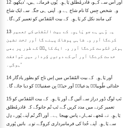
اَور اُس سے کہو، قادرمُطلق یَاہوِہ یُوں فرماتے ہیں، ‘دیکھو،
12
وہ شخص جِس کا نام شاخ ہے وہ اَپنی ہی جگہ سے ایک شاخ
کی مانند نکل کر یَاہوِہ کے بیت المُقدّس کو تعمیر کرےگا۔
یہ وُہی ہے جو یَاہوِہ کے بیت المُقدّس کی تعمیر
13
کرےگا اَور وہ شاہی پوشاک پہنے گا اَور تخت نشین
ہوکر حُکومت کرےگا اَور وہ ایک کاہِنؔ کے طور پر بھی
خدمت کرےگا اَور اُس کے دونوں کِردار میں مُوافقت
ہوگی۔’
اَور یَاہوِہ کے بیت المُقدّس میں اِس تاج کو بطور یادگار
14
حلدائی طُوبیاہؔ یدعیاہؔ اَور حینؔ بِن صفنیاہؔ کو دیا جائے گا۔
تَب لوگ دُور دراز سے آئیں گے اَور یَاہوِہ کے بیت المُقدّس کو
15
تعمیر کرنے میں مدد کریں گے، تَب تُم جانوگے کہ قادرمُطلق
یَاہوِہ نے مُجھے تمہارے پاس بھیجا ہے۔ اَور اگر تُم اَپنے پُورے دِل
سے یَاہوِہ اَپنے خُدا کی فرمانبرداری کروگے، تو یہ باتیں پُوری