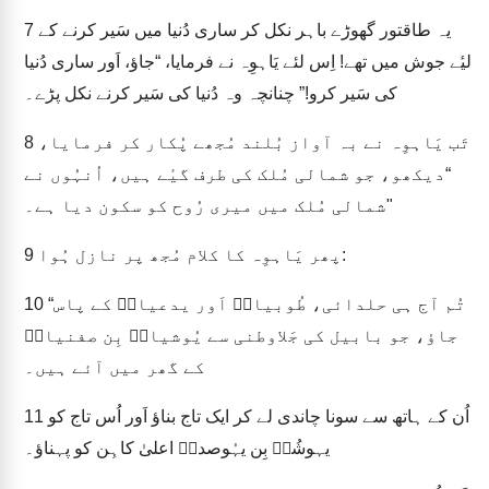
یہ طاقتور گھوڑے باہر نکل کر ساری دُنیا میں سَیر کرنے کے
7
لیٔے جوش میں تھے! اِس لئے یَاہوِہ نے فرمایا، “جاؤ، اَور ساری دُنیا
کی سَیر کرو!” چنانچہ وہ دُنیا کی سَیر کرنے نکل پڑے۔
تَب یَاہوِہ نے بہ آواز بُلند مُجھے پُکار کر فرمایا،
8
“دیکھو، جو شمالی مُلک کی طرف گیٔے ہیں، اُنہُوں نے
شمالی مُلک میں میری رُوح کو سکون دیا ہے۔"
پھر یَاہوِہ کا کلام مُجھ پر نازل ہُوا:
9
“تُم آج ہی حلدائی، طُوبیاہؔ اَور یدعیاہؔ کے پاس
10
جاؤ، جو بابیل کی جَلاوطنی سے یُوشیاہؔ بِن صفنیاہؔ
کے گھر میں آئے ہیں۔
اُن کے ہاتھ سے سونا چاندی لے کر ایک تاج بناؤ اَور اُس تاج کو
11
یہوشُعؔ بِن یہُوصدقؔ اعلیٰ کاہِن کو پہناؤ۔