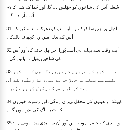
شُعلہ اُس کی شاخوں کو جھُلس دے گا، اَور خُدا کے مُنہ کا دَم
اُسے اُڑا دے گا۔
باطِل پر بھروسا کرکے وہ اَپنے آپ کو دھوکا نہ دے، کیونکہ
31
اُس کے بدلہ میں وہ کچھ نہ پایٔےگا۔
اَپنے وقت سے پہلے ہی اُسے پُورا اجر مِل جائے گا، اَور اُس
32
کی شاخیں پھیل نہ پائیں گی۔
وہ انگور کی اُس بیل کی طرح ہوگا جِس کے انگور
33
پکنے سے پہلے ہی جھڑ جاتے ہیں، یا زَیتُون کے اُس
درخت کی طرح جِس کے پھُول گِر رہے ہُوں۔
کیونکہ بےدینوں کی محفل ویران ہوگی، اَور رشوت خوروں
34
کے خیمے آگ کی نذر ہوں گے۔
وہ بدی کے حامل ہوتے ہیں اَور اُن سے بدی پیدا ہوتی ہے؛
35