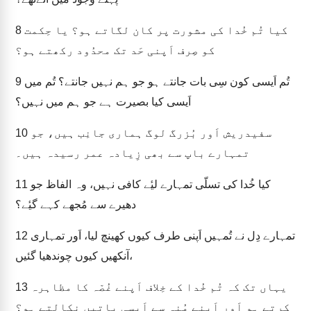
کیا تُم خُدا کی مشورت پر کان لگاتے ہو؟ یا حِکمت
8
کو صِرف اَپنی حَد تک محدُود رکھتے ہو؟
تُم اَیسی کون سِی بات جانتے ہو جو ہم نہیں جانتے؟ تُم میں
9
اَیسی کیا بصیرت ہے جو ہم میں نہیں؟
سفیدریش اَور بُزرگ لوگ ہماری جانِب ہیں، جو
10
تمہارے باپ سے بھی زِیادہ عمر رسیدہ ہیں۔
کیا خُدا کی تسلّی تمہارے لیٔے کافی نہیں، وہ الفاظ جو
11
دھیرے سے مُجھے کہے گیٔے؟
تمہارے دِل نے تُمہیں اَپنی طرف کیوں کھینچ لیا، اَور تمہاری
12
آنکھیں کیوں چوندھیا گئیں،
یہاں تک کہ تُم خُدا کے خِلاف اَپنے غُصّہ کا مظاہرہ
13
کرتے ہو اَور اَپنے مُنہ سے اَیسی باتیں نکالتے ہو؟