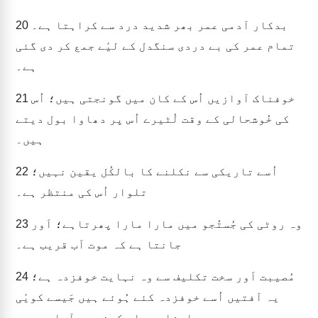
بدکار آدمی عمر بھر شدید درد سے کراہتا ہے۔
20
تمام عمر کی بے دردی سنگدل کے لیٔے جمع کر دی گئی
ہے۔
خوفناک آوازیں اُس کے کان میں گونجتی ہیں؛ اُس
21
کی خُوشحالی کے وقت لُٹیرے اُس پر دھاوا بول دیتے
ہیں۔
اُسے تاریکی سے نکلنے کا بالکُل یقین نہیں؛
22
تلوار اُس کی منتظر ہے۔
وہ روٹی کی جُستُجو میں مارا مارا پھرتاہے؛ اَور
23
جانتا ہے کہ موت اَب قریب ہے۔
مُصیبت اَور سخت تکلیف سے وہ نہایت خوفزدہ ہے؛
24
یہ آفتیں اُسے خوفزدہ کئے ہُوئے ہیں جَیسے کویٔی
بادشاہ حملہ کرنے پر آمادہ ہو۔