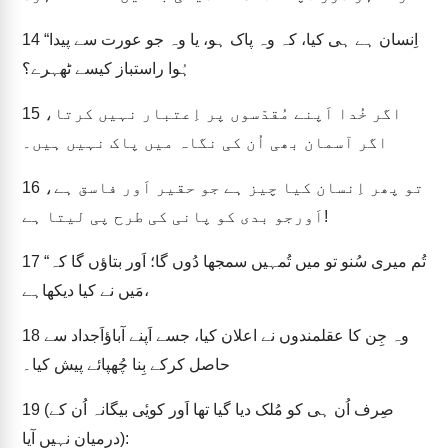
“اِنسان ہے ہی کیا، کہ وہ پاک ہو، یا وہ جو عورت سے پیدا
14
ہُوا راستباز کیسے ٹھہرے؟
اگر خُدا اَپنے مُقدّسوں پر اِعتبار نہیں کرتا،
15
اگر آسمان بھی اُن کی نگاہ میں پاک نہیں ہیں۔
تو پھر اِنسان کیا چیز ہے جو حقیر اَور فاسق ہے،
16
اَورجو بدی کو پانی کی طرح پی لیتا ہے!
“تُم میری سُنو تو میں تُمہیں سمجھا دُوں گا؛ اَور بتاؤں گا کہ
17
مَیں نے کیا دیکھاہے،
وہ جِن کا عقلمندوں نے اعلان کیا، جسے اَپنے آباؤاَجداد سے
18
حاصل کرکے بِنا چُھپائے پیش کیا۔
(صِرف اُن ہی کو مُلک دیا گیا تھا اَور کویٔی بیگانہ اُن کے
19
درمیان نہیں آیا):