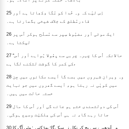
اِس لیٔے کہ وہ خُدا کو مُکّا دِکھاتا ہے اَور
25
قادرمُطلق کے خِلاف شیخی بگھارتا ہے۔
ایک موٹی اَور مضبُوط سِپر سے مُسلّح ہوکر اُس پر
26
لپکتا ہے۔
“حالانکہ اُس کا چہرہ چربی سے پھُولا ہُواہے اَور اُس
27
کی کمر کا گوشت لٹکنے لگا ہے،
وہ ویران شہروں میں بسے گا اَیسے مکانوں میں جِن
28
میں کویٔی نہ رہتا ہو، اَیسے گھروں میں جو نہایت
خستہ حالت میں ہیں۔
اُس کی دولتمندی ختم ہو جائے گی اَور اُس کا مال
29
جاتا رہے گا، نہ ہی اُس کی مِلکیّت وسیع ہوگی۔
وہ اَندھیرے سے بچ کر نکل نہ سکےگا؛ بھڑکتی ہُوئی آگ کا
30