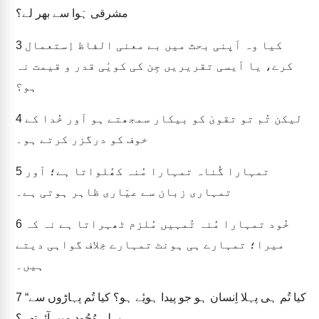
مشرقی ہَوا سے بھر لے؟
کیا وہ اَپنی بحث میں بے معنی الفاظ اِستعمال
3
کرے، یا اَیسی تقریریں جِن کی کویٔی قدر و قیمت نہ
ہو؟
لیکن تُم تو تقویٰ کو بیکار سمجھتے ہو اَور خُدا کے
4
خوف کو درگزر کرتے ہو۔
تمہارا گُناہ تمہارا مُنہ کھُلواتا ہے؛ اَور
5
تمہاری زبان سے عیّاری ظاہر ہوتی ہے۔
خُود تمہارا مُنہ تُمہیں مُلزم ٹھہراتا ہے نہ کہ
6
میرا؛ تمہارے ہی ہونٹ تمہارے خِلاف گواہی دیتے
ہیں۔
“کیا تُم ہی پہلا اِنسان ہو جو پیدا ہویٔے ہو؟ کیا تُم پہاڑوں سے
7
پہلے وُجُود میں آئےتھے؟