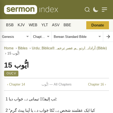
BSB
KJV
WEB
YLT
ASV
BBE
Donate
Urdu: Biblica® آزادانہ اردو ہم عصر ترجمہ (Bible)
›
Bibles
›
Home
ایُّوب 15
›
ایُّوب 15
OUCV
Chapter 16 ›
ایُّوب — All Chapters
‹ Chapter 14
تَب اِلیفزؔ تیمانی نے جَواب دیا:
1
“کیا ایک عقلمند شخص بے تُکا جَواب دے یا اَپنا پیٹ گرم
2