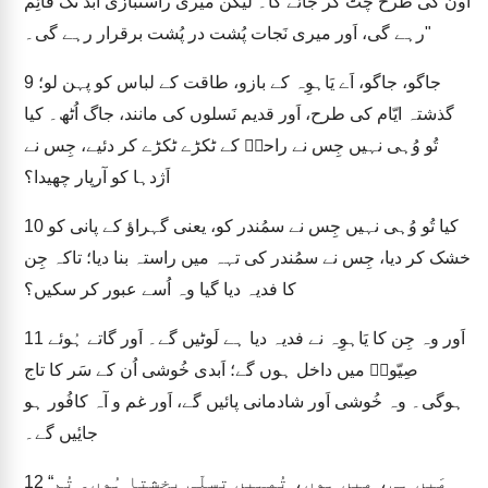
اُون کی طرح چٹ کر جائے گا۔ لیکن میری راستبازی اَبد تک قائِم
رہے گی، اَور میری نَجات پُشت در پُشت برقرار رہے گی۔"
جاگو، جاگو، اَے یَاہوِہ کے بازو، طاقت کے لباس کو پہن لو؛
9
گذشتہ ایّام کی طرح، اَور قدیم نَسلوں کی مانند، جاگ اُٹھ۔ کیا
تُو وُہی نہیں جِس نے راحبؔ کے ٹکڑے ٹکڑے کر دئیے، جِس نے
اَژدہا کو آرپار چھیدا؟
کیا تُو وُہی نہیں جِس نے سمُندر کو، یعنی گہراؤ کے پانی کو
10
خشک کر دیا، جِس نے سمُندر کی تہہ میں راستہ بنا دیا؛ تاکہ جِن
کا فدیہ دیا گیا وہ اُسے عبور کر سکیں؟
اَور وہ جِن کا یَاہوِہ نے فدیہ دیا ہے لَوٹیں گے۔ اَور گاتے ہُوئے
11
صِیّونؔ میں داخل ہوں گے؛ اَبدی خُوشی اُن کے سَر کا تاج
ہوگی۔ وہ خُوشی اَور شادمانی پائیں گے، اَور غم و آہ کافُور ہو
جایٔیں گے۔
“مَیں ہی، میں ہوں، تُمہیں تسلّی بخشتا ہُوں۔ تُم
12