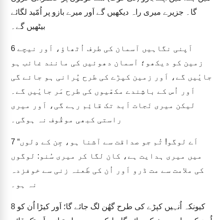
گا۔ جزیرے میری راہ دیکھیں گے اَور میرے بازو پر اُمّید لگائے
بیٹھیں گے۔
اَپنی نگاہیں آسمان کی طرف اُٹھاؤ، اَور نیچے
6
زمین کو دیکھو؛ آسمان دھوئیں کی مانند غائب ہو
جایٔیں گے، اَور زمین کپڑے کی طرح پُرانی ہو جائے گی
اَور اُس کے باشِندے مکھّیوں کی طرح مَر جایٔیں گے۔
لیکن میری نَجات اَبد تک قائِم رہے گی، اَور میری
راستی کبھی موقُوف نہ ہوگی۔
“اَے لوگو! تُم جو صداقت سے آشنا ہو، جِن کے دِلوں
7
میں میری ہدایت ہے، کان لگا کر میری سُنو: لوگوں
کی ملامت سے مت ڈرو اَور اُن کی طَعنہ زنی سے خوفزدہ
نہ ہو۔
کیونکہ اُنہیں کپڑے کی طرح گھُن لگ جائے گا؛ اَور کیڑا اُن کو
8