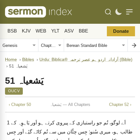
BSB
KJV
WEB
YLT
ASV
BBE
Donate
Urdu: Biblica® آزادانہ اردو ہم عصر ترجمہ (Bible)
›
Bibles
›
Home
یَشعیاہ 51
›
یَشعیاہ 51
OUCV
Chapter 52 ›
یَشعیاہ — All Chapters
‹ Chapter 50
اَے لوگو، تُم جو راستبازی کے پیروی کرتے ہو اَور یَاہوِہ کے
1
طالب ہو، میری سُنو: جِس چٹّان میں سے تُم کاٹے گیٔے اَور جِس