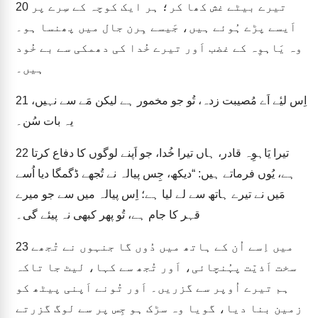
تیرے بیٹے غش کھا کر؛ ہر ایک کوچہ کے سِرے پر
20
اَیسے پڑے ہُوئے ہیں، جَیسے ہِرن جال میں پھنسا ہو۔
وہ یَاہوِہ کے غضب اَور تیرے خُدا کی دھمکی سے بے خُود
ہیں۔
اِس لیٔے اَے مُصیبت زدہ، تُو جو مخمور ہے لیکن مَے سے نہیں،
21
یہ بات سُن۔
تیرا یَاہوِہ قادر، ہاں تیرا خُدا، جو اَپنے لوگوں کا دفاع کرتا
22
ہے، یُوں فرماتے ہیں: “دیکھ، جِس پیالہ نے تُجھے ڈگمگا دیا اُسے
مَیں نے تیرے ہاتھ سے لے لیا ہے؛ اِس پیالہ میں سے جو میرے
قہر کا جام ہے، تُو پھر کبھی نہ پیئے گی۔
میں اِسے اُن کے ہاتھ میں دُوں گا جنہوں نے تُجھے
23
سخت اَذیّت پہُنچائی، اَور تُجھ سے کہا، لیٹ جا تاکہ
ہم تیرے اُوپر سے گزریں۔ اَور تُونے اَپنی پیٹھ کو
زمین بنا دیا، گویا وہ سڑک ہو جِس پر سے لوگ گزرتے