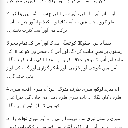
کان میں سے تُم کھودے اَور تراشے گیٔے، اُس پر نظر کرو:
اَپنے باپ اَبراہامؔ پر، اَور سارہؔ پر جِس نے تُمہیں پیدا کیا،
2
نظر کرو۔ جَب مَیں نے اُسے بُلایا وہ اکیلا تھا، اَور مَیں نے اُسے
برکت دی اَور اُسے کثرت بخشی۔
یقیناً یَاہوِہ صِیّونؔ کو تسلّی دے گا اَور اُس کے تمام بنجر
3
زمینوں پر نظرِ عنایت کرےگا؛ اَور اُس کے صحراؤں کو عدنؔ کی
مانند اَور اُس کے بنجر علاقہ کو یَاہوِہ عدنؔ کی مانند کر دے گا۔
اُس میں خُوشی اَور خُرّمی، اَور شُکر گزاری اَور گانے کی آواز
پائی جائے گی۔
اَے میرے لوگو، میری طرف متوجّہ ہو؛ اَے میری اُمّت، میری
4
طرف کان لگا: ہدایات میری طرف سے دی جائے گی میرا عدل
قوموں کے لیٔے نُور ٹھہرے گا۔
میری راستی تیزی سے قریب آ رہی ہے، اَور میری نَجات راہ
5
میں ہے، میں اَپنے بازو (کی قُوّت) سے قوموں پر حُکمرانی کروں