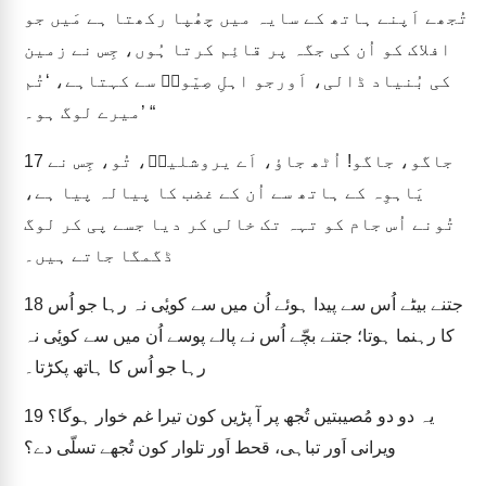
تُجھے اَپنے ہاتھ کے سایہ میں چھُپا رکھتا ہے مَیں جو
افلاک کو اُن کی جگہ پر قائِم کرتا ہُوں، جِس نے زمین
کی بُنیاد ڈالی، اَورجو اہلِ صِیّونؔ سے کہتاہے، ‘تُم
میرے لوگ ہو۔’ “
جاگو، جاگو! اُٹھ جاؤ، اَے یروشلیمؔ، تُو، جِس نے
17
یَاہوِہ کے ہاتھ سے اُن کے غضب کا پیالہ پیا ہے،
تُونے اُس جام کو تہہ تک خالی کر دیا جسے پی کر لوگ
ڈگمگا جاتے ہیں۔
جتنے بیٹے اُس سے پیدا ہوئے اُن میں سے کویٔی نہ رہا جو اُس
18
کا رہنما ہوتا؛ جتنے بچّے اُس نے پالے پوسے اُن میں سے کویٔی نہ
رہا جو اُس کا ہاتھ پکڑتا۔
یہ دو دو مُصیبتیں تُجھ پر آ پڑیں کون تیرا غم خوار ہوگا؟
19
ویرانی اَور تباہی، قحط اَور تلوار کون تُجھے تسلّی دے؟