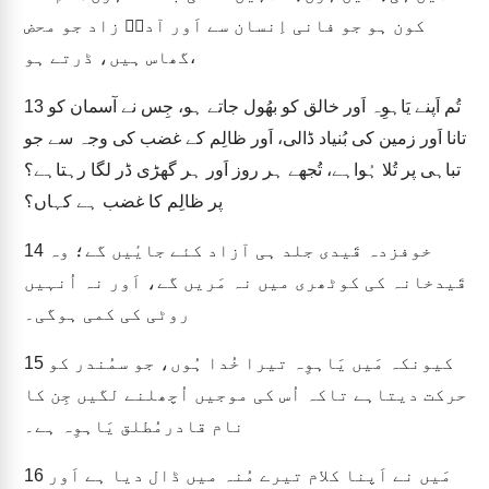
کون ہو جو فانی اِنسان سے اَور آدمؔ زاد جو محض
گھاس ہیں، ڈرتے ہو،
تُم اَپنے یَاہوِہ اَور خالق کو بھُول جاتے ہو، جِس نے آسمان کو
13
تانا اَور زمین کی بُنیاد ڈالی، اَور ظالِم کے غضب کی وجہ سے جو
تباہی پر تُلا ہُواہے، تُجھے ہر روز اَور ہر گھڑی ڈر لگا رہتاہے؟
پر ظالِم کا غضب ہے کہاں؟
خوفزدہ قَیدی جلد ہی آزاد کئے جایٔیں گے؛ وہ
14
قَیدخانہ کی کوٹھری میں نہ مَریں گے، اَور نہ اُنہیں
روٹی کی کمی ہوگی۔
کیونکہ مَیں یَاہوِہ تیرا خُدا ہُوں، جو سمُندر کو
15
حرکت دیتاہے تاکہ اُس کی موجیں اُچھلنے لگیں جِن کا
نام قادرمُطلق یَاہوِہ ہے۔
مَیں نے اَپنا کلام تیرے مُنہ میں ڈال دیا ہے اَور
16