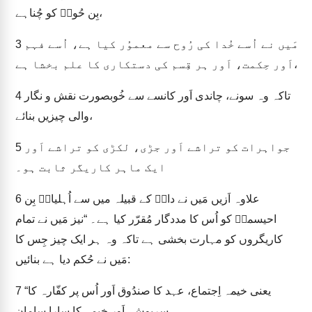
بِن حُورؔ کو چُناہے،
مَیں نے اُسے خُدا کی رُوح سے معموُر کیا ہے، اُسے فہم
3
اَور حِکمت، اَور ہر قِسم کی دستکاری کا علم بخشا ہے،
تاکہ وہ سونے، چاندی اَور کانسے سے خُوبصورت نقش و نگار
4
والی چیزیں بنائے،
جواہرات کو تراشے اَور جڑی، لکڑی کو تراشے اَور
5
ایک ماہر کاریگر ثابت ہو۔
علاوہ اَزیں مَیں نے دانؔ کے قبیلہ میں سے اُہلیابؔ بِن
6
احیسمکؔ کو اُس کا مددگار مُقرّر کیا ہے۔ “نیز مَیں نے تمام
کاریگروں کو مہارت بخشی ہے تاکہ وہ ہر ایک چیز جِس کا
مَیں نے حُکم دیا ہے بنائیں:
“یعنی خیمہ اِجتماع، عہد کا صندُوق اَور اُس پر کفّارہ کا
7
سرپوش، اَور خیمہ کا سارا سامان،