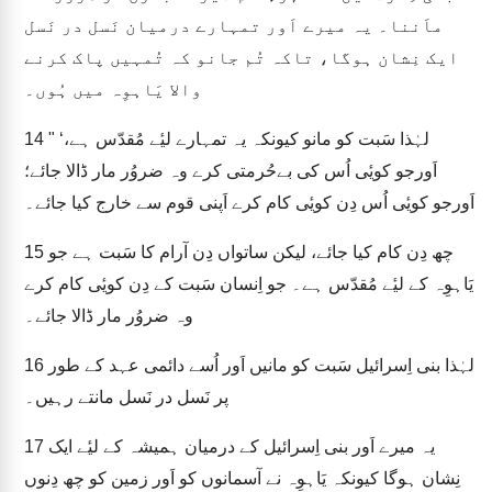
ماَننا۔ یہ میرے اَور تمہارے درمیان نَسل در نَسل
ایک نِشان ہوگا، تاکہ تُم جانو کہ تُمہیں پاک کرنے
والا یَاہوِہ میں ہُوں۔
" ‘لہٰذا سَبت کو مانو کیونکہ یہ تمہارے لیٔے مُقدّس ہے،
14
اَورجو کویٔی اُس کی بےحُرمتی کرے وہ ضروُر مار ڈالا جائے؛
اَورجو کویٔی اُس دِن کویٔی کام کرے اَپنی قوم سے خارج کیا جائے۔
چھ دِن کام کیا جائے، لیکن ساتواں دِن آرام کا سَبت ہے جو
15
یَاہوِہ کے لیٔے مُقدّس ہے۔ جو اِنسان سَبت کے دِن کویٔی کام کرے
وہ ضروُر مار ڈالا جائے۔
لہٰذا بنی اِسرائیل سَبت کو مانیں اَور اُسے دائمی عہد کے طور
16
پر نَسل در نَسل مانتے رہیں۔
یہ میرے اَور بنی اِسرائیل کے درمیان ہمیشہ کے لیٔے ایک
17
نِشان ہوگا کیونکہ یَاہوِہ نے آسمانوں کو اَور زمین کو چھ دِنوں