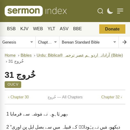
BSB
KJV
WEB
YLT
ASV
BBE
Donate
Urdu: Biblica® آزادانہ اردو ہم عصر ترجمہ (Bible)
›
Bibles
›
Home
خُروج 31
›
خُروج 31
OUCV
Chapter 32 ›
خُروج — All Chapters
‹ Chapter 30
پھر یَاہوِہ نے مَوشہ سے فرمایا،
1
“دیکھو، مَیں نے یہُوداہؔ کے قبیلہ میں سے بصل ایل بِن اوری
2