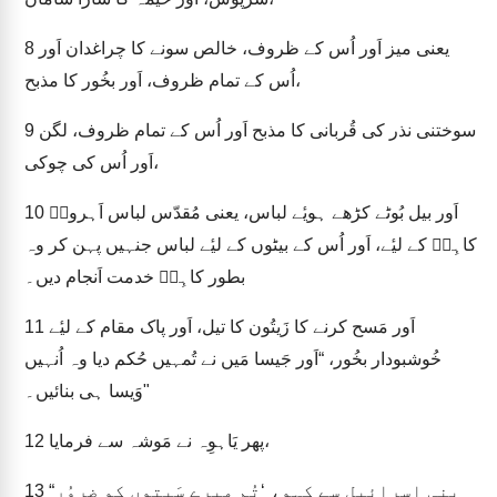
یعنی میز اَور اُس کے ظروف، خالص سونے کا چراغدان اَور
8
اُس کے تمام ظروف، اَور بخُور کا مذبح،
سوختنی نذر کی قُربانی کا مذبح اَور اُس کے تمام ظروف، لگن
9
اَور اُس کی چوکی،
اَور بیل بُوٹے کڑھے ہویٔے لباس، یعنی مُقدّس لباس اَہرونؔ
10
کاہِنؔ کے لیٔے، اَور اُس کے بیٹوں کے لیٔے لباس جنہیں پہن کر وہ
بطور کاہِنؔ خدمت اَنجام دیں۔
اَور مَسح کرنے کا زَیتُون کا تیل، اَور پاک مقام کے لیٔے
11
خُوشبودار بخُور، “اَور جَیسا مَیں نے تُمہیں حُکم دیا وہ اُنہیں
وَیسا ہی بنائیں۔"
پھر یَاہوِہ نے مَوشہ سے فرمایا،
12
“بنی اِسرائیل سے کہو، ‘تُم میرے سَبتوں کو ضروُر
13