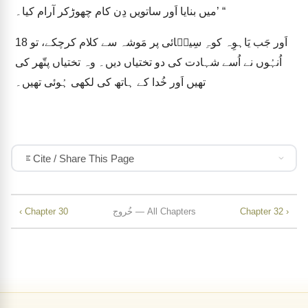
میں بنایا اَور ساتویں دِن کام چھوڑکر آرام کیا۔’ “
اَور جَب یَاہوِہ کوہِ سِینؔائی پر مَوشہ سے کلام کرچکے، تو
18
اُنہُوں نے اُسے شہادت کی دو تختیاں دیں۔ وہ تختیاں پتّھر کی
تھیں اَور خُدا کے ہاتھ کی لکھی ہُوئی تھیں۔
Cite / Share This Page
Chapter 32 ›
خُروج — All Chapters
‹ Chapter 30