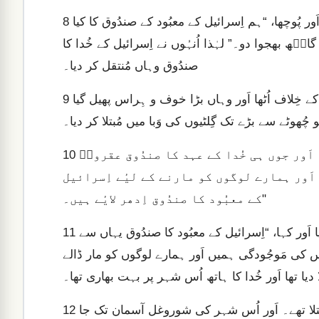
لہٰذا اُنہُوں نے فلسطینیوں کے تمام سرداروں کو بُلاکر جمع کیا اَور پُوچھا، “ہم اِسرائیل کے معبُود کے صندُوق کا کیا
8
گاتؔھ بھجوا دو۔” لہٰذا اُنہُوں نے اِسرائیل کے خُدا کا
صندُوق وہاں مُنتقل کر دیا۔
جَب اُنہُوں نے اُسے مُنتقل کر دیا تو یَاہوِہ کا ہاتھ اُس شہر کے خِلاف اُٹھا اَور وہاں بڑا خوف و ہِراس پھیل گیا
9
 چُھوٹے سے بڑے تک گِلٹیوں کی وَبا میں مُبتلا کر دیا۔
لہٰذا اُنہُوں نے خُدا کے صندُوق کو عقرونؔ بھیج دیا۔ اَور جوں ہی خُدا کے عہد کا صندُوق عقرونؔ
10
اَور ہمارے لوگوں کو مارنے کے لیٔے اِسرائیل
کے معبُود کا صندُوق اِدھر لایٔے ہیں۔"
پس اُنہُوں نے فلسطینیوں کے تمام سرداروں کو بُلاکر جمع کیا اَور کہا، “اِسرائیل کے معبُود کا صندُوق یہاں سے
11
ُس کی مَوجُودگی ہمیں اَور ہمارے لوگوں کو مار ڈالے
تھا اَور خُدا کا ہاتھ اُس شہر پر بہت بھاری تھا۔
جو لوگ موت سے بچ گیٔے تھے وہ گِلٹیوں کے مرض میں مُبتلا تھے۔ اَور اُس شہر کی شوروغل آسمان تک جا
12