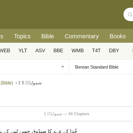
rs
Topics
Bible
Commentary
Books
WEB
YLT
ASV
BBE
WMB
T4T
DBY
|
1 شموایلؔ 5
›
Urdu: Biblica® آزادانہ اردو ہم عصر ترجمہ (ible
1 شموایلؔ — All Chapters
خُدا کے عہد کا صندُوق چھین لینے کے ب