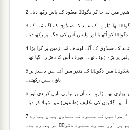
َندِر میں لے جا کر دگونؔ معبُود کے پاس رکھ دیا۔
2
اگلے دِن جَب اشدُودؔ کے لوگ صُبح کو اُٹھے تو دیکھا، وہاں دگونؔ تھا، یَاہوِہ کے عہد کے صندُوق کے آگے مُنہ کے
3
نے دگونؔ کو اُٹھایا اَور واپس اُس کی جگہ پر رکھ دیا۔
لیکن اگلی صُبح جَب وہ اُٹھے، تو وہاں دگونؔ تھا، یَاہوِہ کے عہد کے صندُوق کے آگے اوندھے مُنہ زمین پر گرا پڑا
4
ر دہلیز پر پڑے ہُوئے تھے۔ صِرف اُس کا دھڑ رہ گیا تھا۔
یہی وجہ ہے کہ آج بھی دگونؔ کے پجاری اَور دیگر لوگ جو اشدُودؔ میں دگونؔ کے مَندِر میں آتے ہیں دہلیز پر
5
پاؤں نہیں رکھتے۔
اَور یَاہوِہ کا ہاتھ اشدُودؔ اَور اُس کے گِردونواح کے لوگوں پر بھاری تھا۔ یَاہوِہ نے اُن پر تباہی نازل کر دی اَور
6
اُنہیں گِلٹیوں کی تکلیف (طاعون) میں مُبتلا کر دیا۔
اشدُودؔ کے لوگوں نے جَب یہ حال دیکھا تو کہنے لگے، “اِسرائیل کے معبُود کا صندُوق یہاں ہمارے
7