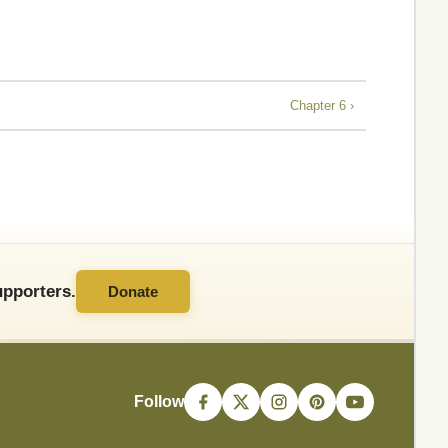
Chapter 6 ›
pporters.
Donate
Follow