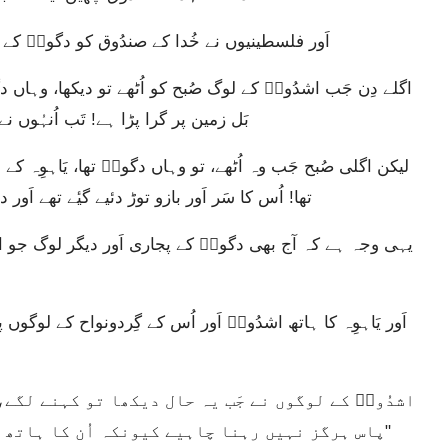
اَور فلسطینیوں نے خُدا کے صندُوق کو دگونؔ کے م
بَل زمین پر گرا پڑا ہے! تَب اُنہُوں 
تھا! اُس کا سَر اَور بازو توڑ دئیے گیٔے تھے اَو
پاس ہرگز نہیں رہنا چاہیے کیونکہ اُن کا ہاتھ ہم پر اَور ہمارے معبُود دگونؔ پر بھاری ہے۔"