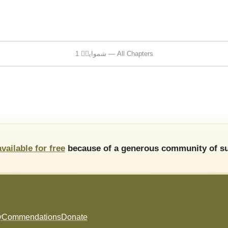
1 شموایلؔ — All Chapters
available for free
because of a generous community of su
y
Commendations
Donate