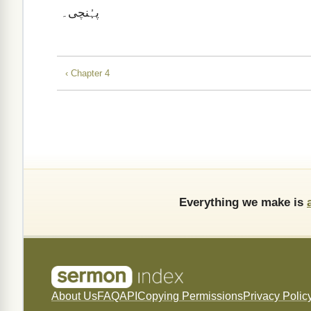
پہُنچی۔
‹ Chapter 4
Everything we make is
About Us
FAQ
API
Copying Permissions
Privacy Polic