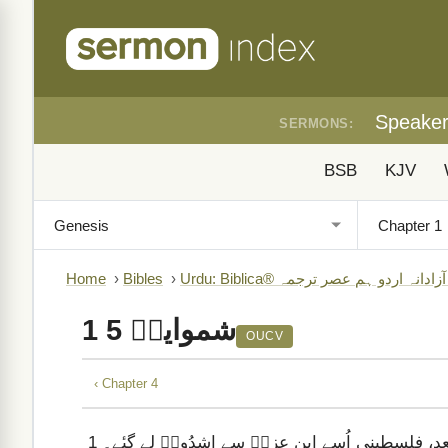
Speake
SERMONS:
BSB
KJV
B)
›
Bibles
›
Home
1 شموایلؔ 5
OUCV
‹ Chapter 4
عد، فلسطینی اُسے اِبن عزرؔ سے اشدُودؔ لے گیٔے۔
1