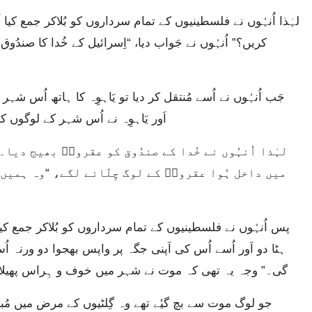
کریں؟” اُنہُوں نے جَواب دیا، “اِسرائیل کے خُدا کا صندُوق 
اَور یَاہوِہ نے اُس شہر کے لوگوں کو
میں داخل ہُوا عقرونؔ کے لوگ چِلّانے لگے، “وہ ہمیں 
ہٹا دو اَور اُسے اُس کی اَپنی جگہ پر واپس بھجوا دو ورنہ ا
گی۔” وجہ یہ تھی کہ موت نے شہر میں خوف و ہِراس پھیلا دیا 