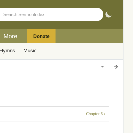
More..
Donate
Hymns
Music
Chapter 6 ›