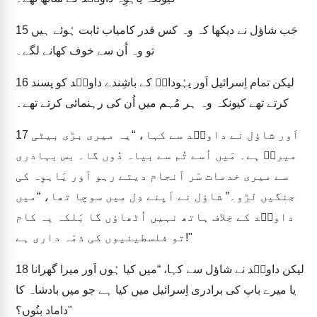
جَب شاؤل نے دیکھا کہ وہ کس قدر کامیاب ثابت ہُوئے ہیں
15
تو وہ اُن سے خوف کھانے لگے۔
لیکن تمام اِسرائیل اَور یہُوداہؔ کے باشِندے داویؔد کو پسند
16
کرتے تھے کیونکہ وہ ہر مُہم میں اُن کی رہنمائی کرتے تھے۔
اَور شاؤل نے داویؔد سے کہا، “یہ میری بڑی بیٹی
17
میربؔ ہے۔ مَیں اُسے تُم سے بیاہ دُوں گا۔ بس بہادری
سے میری خدمات سَر اَنجام دیتے رہو اَور یَاہوِہ کی
جنگیں لڑو۔” شاؤل نے اَپنے دِل میں سوچا تھا، “میں
داویؔد کے خِلاف ہاتھ نہیں اُٹھاؤں گا بَلکہ یہ کام
تو فلسطینیوں کی ذمّہ داری ہے!"
لیکن داویؔد نے شاؤل سے کہا، “میں کیا ہُوں اَور میرا گھرانا
18
یا میرے باپ کی برادری اِسرائیل میں کیا ہے جو میں بادشاہ کا
داماد بنُوں؟"