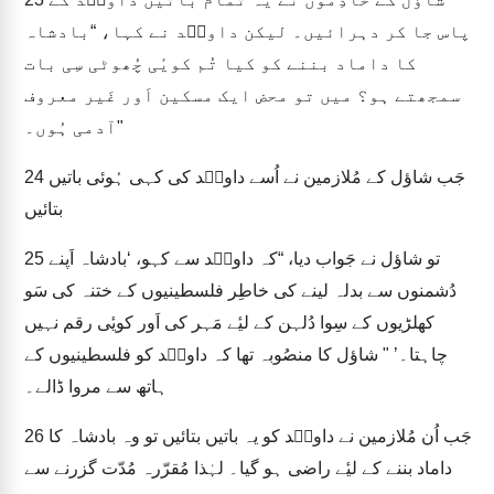
پاس جا کر دہرائیں۔ لیکن داویؔد نے کہا، “بادشاہ
کا داماد بننے کو کیا تُم کویٔی چُھوٹی سِی بات
سمجھتے ہو؟ میں تو محض ایک مسکین اَور غَیر معروف
آدمی ہُوں۔"
جَب شاؤل کے مُلازمین نے اُسے داویؔد کی کہی ہُوئی باتیں
24
بتائیں
تو شاؤل نے جَواب دیا، “کہ داویؔد سے کہو، ‘بادشاہ اَپنے
25
دُشمنوں سے بدلہ لینے کی خاطِر فلسطینیوں کے ختنہ کی سَو
کھلڑیوں کے سِوا دُلہن کے لیٔے مَہر کی اَور کویٔی رقم نہیں
چاہتا۔’ " شاؤل کا منصُوبہ تھا کہ داویؔد کو فلسطینیوں کے
ہاتھ سے مروا ڈالے۔
جَب اُن مُلازمین نے داویؔد کو یہ باتیں بتائیں تو وہ بادشاہ کا
26
داماد بننے کے لیٔے راضی ہو گیا۔ لہٰذا مُقرّرہ مُدّت گزرنے سے