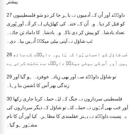
پیشتر
داویؔد اَور اُن کے آدمیوں نے باہر جا کر دو سَو فلسطینیوں
27
کو قتل کر دیا۔ وہ اُن کے ختنہ کی کھلڑیاں لے کر آئے اَور پُوری
تعداد بادشاہ کو پیش کر دی تاکہ وہ بادشاہ کا داماد بَن جائے۔
تَب شاؤل نے اَپنی بیٹی میکلؔ اُنہیں بیاہ دی۔
جَب شاؤل کو احساس ہُوا کہ یَاہوِہ داویؔد کے ساتھ
28
ہیں اَور اُس کی بیٹی میکلؔ داویؔد سے مَحَبّت کرتی ہے
تو شاؤل داویؔد سے اَور بھی زِیادہ خوفزدہ ہو گیا اَور
29
زندگی بھر اُس کا دُشمن بنا رہا۔
فلسطینی سرداروں نے جنگ کے لیٔے حملے کرنا جاری رکھا
30
اَور جَب بھی اُنہُوں نے حملے کئے تو شاؤل کے دیگر سرداروں کی
بہ نِسبت داویؔد نے بہتر عقلمندی کا مظاہرہ کیا اَور اُن کا نام
مشہُور ہو گیا۔