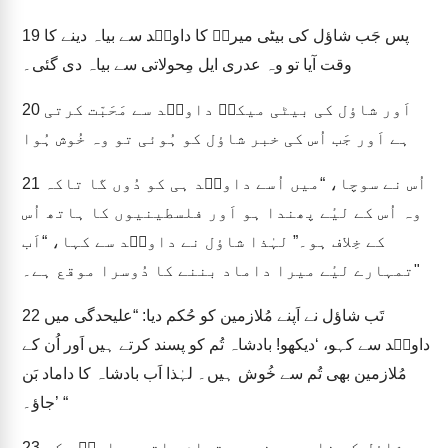
پس جَب شاؤل کی بیٹی میربؔ کا داویؔد سے بیاہ دینے کا
19
وقت آیا تو وہ عدری ایل مِحولاتی سے بیاہ دی گئی۔
اَور شاؤل کی بیٹی میکلؔ داویؔد سے مَحَبّت کرتی
20
ہے اَور جَب اُس کی خبر شاؤل کو ہُوئی تو وہ خُوش ہُوا
اُس نے سوچا، “میں اُسے داویؔد ہی کو دُوں گا تاکہ
21
وہ اُس کے لیٔے پھندا ہو اَور فلسطینیوں کا ہاتھ اُس
کے خِلاف ہو۔” لہٰذا شاؤل نے داویؔد سے کہا، “اَب
تمہارے لیٔے میرا داماد بننے کا دُوسرا موقع ہے۔"
تَب شاؤل نے اَپنے مُلازمین کو حُکم دیا: “علیحدگی میں
22
داویؔد سے کہو، ‘دیکھو! بادشاہ تُم کو پسند کرتے ہیں اَور اُن کے
مُلازمین بھی تُم سے خُوش ہیں۔ لہٰذا اَب بادشاہ کا داماد بَن
جاؤ۔’ “
شاؤل کے خادِموں نے یہ تمام باتیں داویؔد کے
23