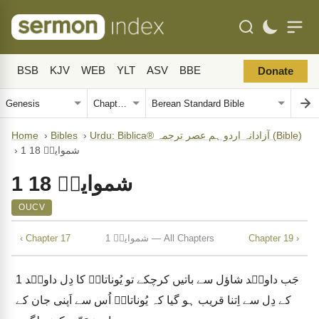
BSB
KJV
WEB
YLT
ASV
BBE
Donate
Urdu: Biblica® آزادانہ اردو ہم عصر ترجمہ (Bible)
›
Bibles
›
Home
1 شموایلؔ 18
›
1 شموایلؔ 18
OUCV
Chapter 19 ›
1 شموایلؔ — All Chapters
‹ Chapter 17
جَب داویؔد شاؤل سے باتیں کرچکے تو یُوناتانؔ کا دِل داویؔد
1
کے دِل سے اِتنا قریب ہو گیا کہ یُوناتانؔ اُس سے اَپنی جان کے