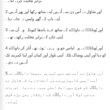
برابر مَحَبّت کرنے لگے۔
اَور شاؤل نے اُس دِن سے اُنہیں اَپنے ساتھ رکھا اَور پھر اُنہیں
2
اَپنے باپ کے گھر واپس نہ جانے دیا۔
اَور یُوناتانؔ نے داویؔد کے ساتھ عہد باندھا کیونکہ وہ اُن سے
3
اَپنی جان کے برابر مَحَبّت رکھتے تھے۔
اَور یُوناتانؔ نے وہ لباس جو وہ پہنے ہُوئے تھے اُتار کر داویؔد
4
کو دیا اَور اَپنی پوشاک بَلکہ اَپنی تلوار اَور کمان اَور اَپنا کمربند تک
اُنہیں دے دی۔
اَور شاؤل نے اُسے جِس بھی مُہم پر بھیجا داویؔد نے
5
اُسے اَیسی کامیابی سے سَر اَنجام دیا کہ شاؤل نے
داویؔد کو فَوج میں ایک اعلیٰ عہدہ دے دیا۔ اِس بات
سے سَب لوگ اَور داویؔد کے اہلکار بھی بڑے خُوش
ہُوئے۔