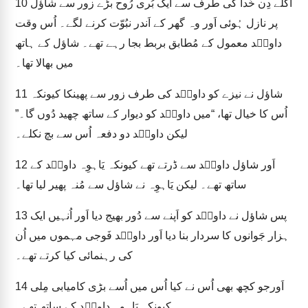
اگلے دِن خُدا کی طرف سے ایک بُری رُوح بڑے زور سے شاؤل
10
پر نازل ہُوئی اَور وہ گھر کے اَندر نبُوّت کرنے لگے۔ اُس وقت
داویؔد معمول کے مُطابق بربط بجا رہے تھے۔ شاؤل کے ہاتھ
میں بھالا تھا۔
شاؤل نے نیزے کو داویؔد کی طرف زور سے پھینکا کیونکہ
11
اُس کا خیال تھا، “میں داویؔد کو دیوار کے ساتھ چھید دُوں گا۔”
لیکن داویؔد دو دفعہ اُس سے بچ نکلے۔
اَور شاؤل داویؔد سے ڈرتے تھے کیونکہ یَاہوِہ داویؔد کے
12
ساتھ تھے۔ لیکن یَاہوِہ نے شاؤل سے مُنہ پھیر لیا تھا۔
پس شاؤل نے داویؔد کو اَپنے سے دُور بھیج دیا اَور اُنہیں ایک
13
ہزار جَوانوں کا سردار بنا دیا اَور داویؔد فَوجی مہموں میں اُن
کی رہنمائی کیا کرتے تھے۔
اَورجو کچھ بھی اُس نے کیا اُس میں اُسے بڑی کامیابی مِلی
14
کیونکہ یَاہوِہ داویؔد کے ساتھ تھے۔