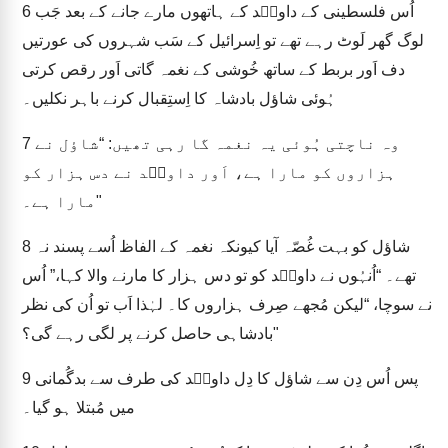
اُس فلسطینی کے داویؔد کے ہاتھوں مارے جانے کے بعد جَب
6
لوگ گھر لَوٹ رہے تھے تو اِسرائیل کے سَب شہروں کی عورتیں
دف اَور بربط کے ساتھ خُوشی کے نغمہ گاتی اَور رقص کرتی
ہُوئی شاؤل بادشاہ کا اِستِقبال کرنے باہر نکلیں۔
وہ ناچتی ہُوئی یہ نغمہ گا رہی تھیں: “شاؤل نے
7
ہزاروں کو مارا ہے، اَور داویؔد نے دس ہزار کو
مارا ہے۔"
شاؤل کو بہت غُصّہ آیا کیونکہ نغمہ کے الفاظ اُسے پسند نہ
8
تھے۔ “اُنہُوں نے داویؔد کو تو دس ہزار کا مارنے والا کہا،” اُس
نے سوچا، “لیکن مُجھے صِرف ہزاروں کا۔ لہٰذا اَب تو اُن کی نظر
بادشاہی حاصل کرنے پر لگی رہے گی؟"
پس اُس دِن سے شاؤل کا دِل داویؔد کی طرف سے بدگُمانی
9
میں مُبتلا ہو گیا۔