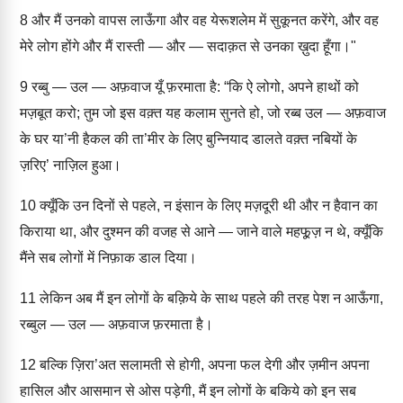
8
और मैं उनको वापस लाऊँगा और वह येरूशलेम में सुकूनत करेंगे, और वह
मेरे लोग होंगे और मैं रास्ती — और — सदाक़त से उनका ख़ुदा हूँगा।"
9
रब्बु — उल — अफ़वाज यूँ फ़रमाता है: “कि ऐ लोगो, अपने हाथों को
मज़बूत करो; तुम जो इस वक़्त यह कलाम सुनते हो, जो रब्ब उल — अफ़वाज
के घर या’नी हैकल की ता’मीर के लिए बुन्नियाद डालते वक़्त नबियों के
ज़रिए’ नाज़िल हुआ।
10
क्यूँकि उन दिनों से पहले, न इंसान के लिए मज़दूरी थी और न हैवान का
किराया था, और दुश्मन की वजह से आने — जाने वाले महफू़ज़ न थे, क्यूँकि
मैंने सब लोगों में निफ़ाक डाल दिया।
11
लेकिन अब मैं इन लोगों के बक़िये के साथ पहले की तरह पेश न आऊँगा,
रब्बुल — उल — अफ़वाज फ़रमाता है।
12
बल्कि ज़िरा’अत सलामती से होगी, अपना फल देगी और ज़मीन अपना
हासिल और आसमान से ओस पड़ेगी, मैं इन लोगों के बकिये को इन सब