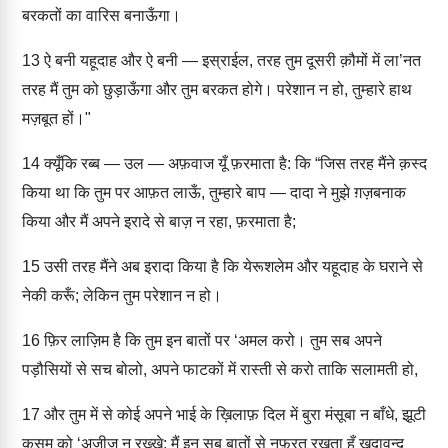
बरकतों का वारिस बनाऊँगा।
13
ऐ बनी यहूदाह और ऐ बनी — इस्राईल, तरह तुम दूसरी क़ौमों में ला’नत
तरह मैं तुम को छुड़ाऊँगा और तुम बरकत होगे। परेशान न हो, तुम्हारे हाथ
मज़बूत हों।"
14
क्यूँकि रब्ब — उल — अफ़वाज यूँ फ़रमाता है: कि “जिस तरह मैंने क़स्द
किया था कि तुम पर आफ़त लाऊँ, तुम्हारे बाप — दादा ने मुझे ग़ज़बनाक
किया और मैं अपने इरादे से बाज़ न रहा, फ़रमाता है;
15
उसी तरह मैंने अब इरादा किया है कि येरूशलेम और यहूदाह के घराने से
नेकी करूँ; लेकिन तुम परेशान न हो।
16
फ़िर लाज़िम है कि तुम इन बातों पर ‘अमल करो। तुम सब अपने
पड़ौसियों से सच बोलो, अपने फाटकों में रास्ती से करो ताकि सलामती हो,
17
और तुम में से कोई अपने भाई के ख़िलाफ़ दिल में बुरा मंसूबा न बाँधे, झूटी
क़सम को ‘अज़ीज़ न रख्खे; मैं इन सब बातों से नफ़रत रखता हूँ ख़ुदावन्द