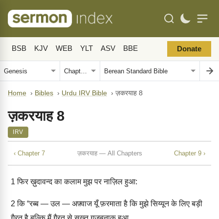
BSB
KJV
WEB
YLT
ASV
BBE
Donate
Home
›
Bibles
›
Urdu IRV Bible
›
ज़करयाह 8
ज़करयाह 8
IRV
‹ Chapter 7
ज़करयाह — All Chapters
Chapter 9 ›
1
फिर ख़ुदावन्द का कलाम मुझ पर नाज़िल हुआ:
2
कि “रब्ब — उल — अफ़्वाज यूँ फ़रमाता है कि मुझे सिय्यून के लिए बड़ी
गै़रत है बल्कि मैं गै़रत से सख़्त ग़ज़बनाक हुआ