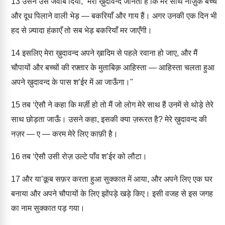
13
उसने उसे जवाब दिया, “मेरा ख़ुदावन्द जानता है कि मेरे साथ नाज़ुक बच्चे
और दूध पिलाने वाली भेड़ — बकरियाँ और गाय हैं। अगर उनकी एक दिन भी
हद से ज़्यादा हंकाएँ तो सब भेड़ बकरियाँ मर जाएँगी।
14
इसलिए मेरा ख़ुदावन्द अपने ख़ादिम से पहले रवाना हो जाए, और मैं
चौपायों और बच्चों की रफ़्तार के मुताबिक़ आहिस्ता — आहिस्ता चलता हुआ
अपने ख़ुदावन्द के पास श’ईर में आ जाऊँगा।"
15
तब ‘ऐसौ ने कहा कि मर्ज़ी हो तो मैं जो लोग मेरे साथ हैं उनमें से थोड़े तेरे
साथ छोड़ता जाऊँ। उसने कहा, इसकी क्या ज़रूरत है? मेरे ख़ुदावन्द की
नज़र — ए — करम मेरे लिए काफ़ी है।
16
तब ‘ऐसौ उसी रोज़ उल्टे पाँव श’ईर को लौटा।
17
और या’क़ूब सफ़र करता हुआ सुक्कात में आया, और अपने लिए एक घर
बनाया और अपने चौपायों के लिए झोंपड़े खड़े किए। इसी वजह से इस जगह
का नाम सुक्कात पड़ गया।