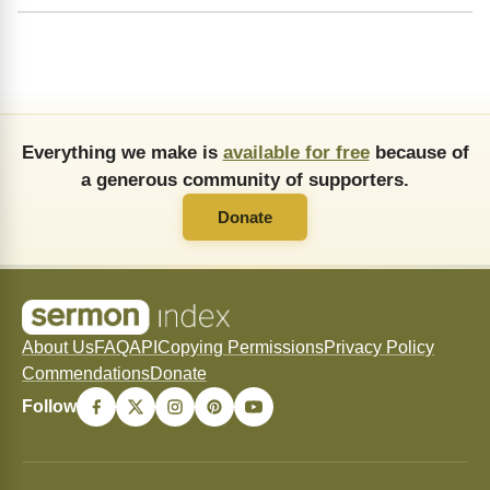
Everything we make is
available for free
because of
a generous community of supporters.
Donate
About Us
FAQ
API
Copying Permissions
Privacy Policy
Commendations
Donate
Follow