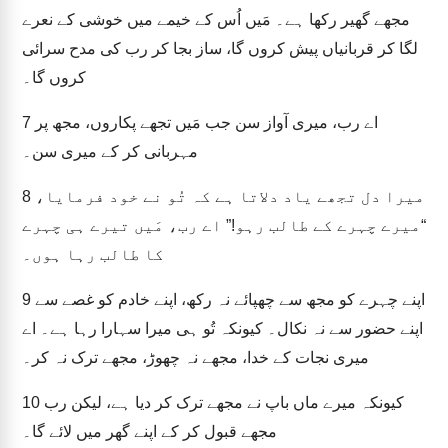
مجھے گھیر رکھا ہے۔ مَیں اُس کے خیمے میں خوشی کے نعرے
لگا کر قربانیاں پیش کروں گا، ساز بجا کر رب کی مدح سرائی
کروں گا۔
اے رب، میری آواز سن جب مَیں تجھے پکاروں، مجھ پر
7
مہربانی کر کے میری سن۔
میرا دل تجھے یاد دلاتا ہے کہ تُو نے خود فرمایا،
8
“میرے چہرے کے طالب رہو!” اے رب، مَیں تیرے ہی چہرے
کا طالب رہا ہوں۔
اپنے چہرے کو مجھ سے چھپائے نہ رکھ، اپنے خادم کو غصے سے
9
اپنے حضور سے نہ نکال۔ کیونکہ تُو ہی میرا سہارا رہا ہے۔ اے
میری نجات کے خدا، مجھے نہ چھوڑ، مجھے ترک نہ کر۔
کیونکہ میرے ماں باپ نے مجھے ترک کر دیا ہے، لیکن رب
10
مجھے قبول کر کے اپنے گھر میں لائے گا۔