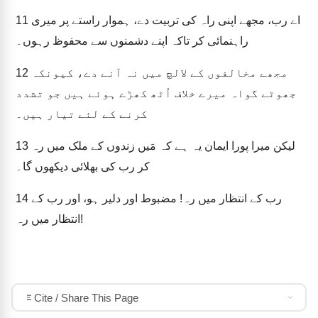
اے رب، مجھے اپنی راہ کی تربیت دے، ہموار راستے پر میری
11
راہنمائی کر تاکہ اپنے دشمنوں سے محفوظ رہوں۔
مجھے مخالفوں کے لالچ میں نہ آنے دے، کیونکہ
12
جھوٹے گواہ میرے خلاف اُٹھ کھڑے ہوئے ہیں جو تشدد
کرنے کے لئے تیار ہیں۔
لیکن میرا پورا ایمان یہ ہے کہ مَیں زندوں کے ملک میں رہ
13
کر رب کی بھلائی دیکھوں گا۔
رب کے انتظار میں رہ! مضبوط اور دلیر ہو، اور رب کے
14
انتظار میں رہ!
Cite / Share This Page