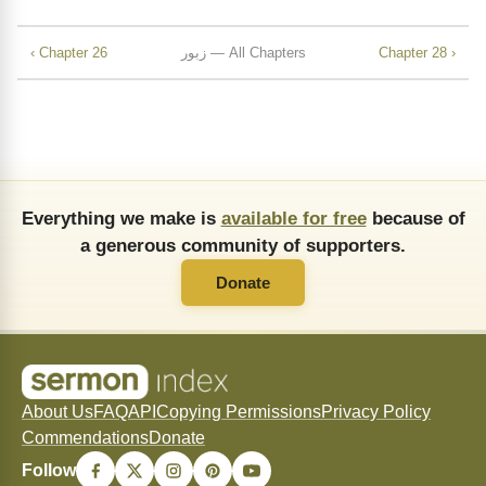
Chapter 28 ›
زبور — All Chapters
‹ Chapter 26
Everything we make is
available for free
because of
a generous community of supporters.
Donate
About Us
FAQ
API
Copying Permissions
Privacy Policy
Commendations
Donate
Follow