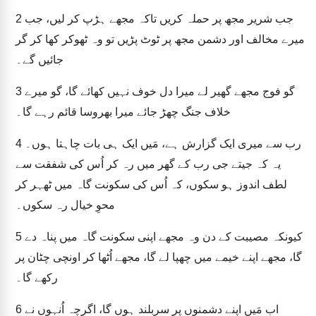
جب شریر مجھ پر حملہ کریں تاکہ مجھے ہڑپ کر لیں، جب
2
میرے مخالف اور دشمن مجھ پر ٹوٹ پڑیں تو وہ ٹھوکر کھا کر گر
جائیں گے۔
گو فوج مجھے گھیر لے میرا دل خوف نہیں کھائے گا، گو میرے
3
خلاف جنگ چھڑ جائے میرا بھروسا قائم رہے گا۔
رب سے میری ایک گزارش ہے، مَیں ایک ہی بات چاہتا ہوں۔
4
یہ کہ جیتے جی رب کے گھر میں رہ کر اُس کی شفقت سے
لطف اندوز ہو سکوں، کہ اُس کی سکونت گاہ میں ٹھہر کر
محوِ خیال رہ سکوں۔
کیونکہ مصیبت کے دن وہ مجھے اپنی سکونت گاہ میں پناہ دے
5
گا، مجھے اپنے خیمے میں چھپا لے گا، مجھے اُٹھا کر اونچی چٹان پر
رکھے گا۔
اب مَیں اپنے دشمنوں پر سربلند ہوں گا، اگرچہ اُنہوں نے
6