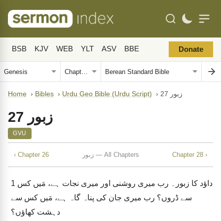
BSB
KJV
WEB
YLT
ASV
BBE
Donate
زبور 27
›
Urdu Geo Bible (Urdu Script)
›
Bibles
›
Home
زبور 27
GVU
Chapter 28 ›
زبور — All Chapters
‹ Chapter 26
داؤد کا زبور۔ رب میری روشنی اور میری نجات ہے، مَیں کس
1
سے ڈروں؟ رب میری جان کی پناہ گاہ ہے، مَیں کس سے
دہشت کھاؤں؟