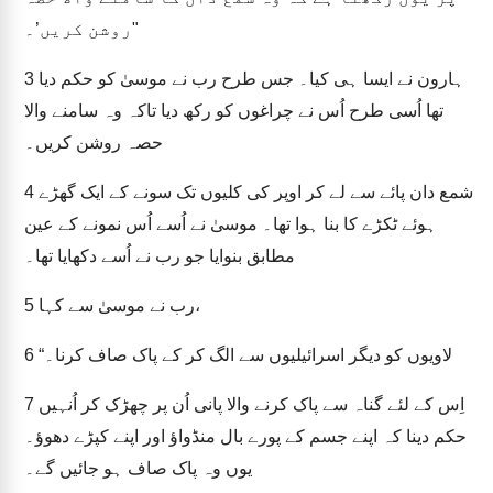
روشن کریں’۔"
ہارون نے ایسا ہی کیا۔ جس طرح رب نے موسیٰ کو حکم دیا
3
تھا اُسی طرح اُس نے چراغوں کو رکھ دیا تاکہ وہ سامنے والا
حصہ روشن کریں۔
شمع دان پائے سے لے کر اوپر کی کلیوں تک سونے کے ایک گھڑے
4
ہوئے ٹکڑے کا بنا ہوا تھا۔ موسیٰ نے اُسے اُس نمونے کے عین
مطابق بنوایا جو رب نے اُسے دکھایا تھا۔
رب نے موسیٰ سے کہا،
5
“لاویوں کو دیگر اسرائیلیوں سے الگ کر کے پاک صاف کرنا۔
6
اِس کے لئے گناہ سے پاک کرنے والا پانی اُن پر چھڑک کر اُنہیں
7
حکم دینا کہ اپنے جسم کے پورے بال منڈواؤ اور اپنے کپڑے دھوؤ۔
یوں وہ پاک صاف ہو جائیں گے۔