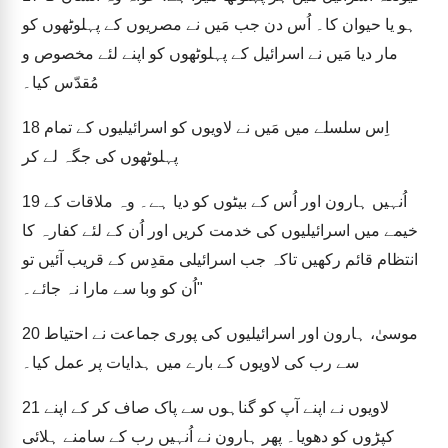
ہو یا حیوان کا۔ اُس دن جب مَیں نے مصریوں کے پہلوٹھوں کو
مار دیا مَیں نے اسرائیل کے پہلوٹھوں کو اپنے لئے مخصوص و
مُقدّس کیا۔
اِس سلسلے میں مَیں نے لاویوں کو اسرائیلیوں کے تمام
18
پہلوٹھوں کی جگہ لے کر
اُنہیں ہارون اور اُس کے بیٹوں کو دیا ہے۔ وہ ملاقات کے
19
خیمے میں اسرائیلیوں کی خدمت کریں اور اُن کے لئے کفارہ کا
انتظام قائم رکھیں تاکہ جب اسرائیلی مقدِس کے قریب آئیں تو
اُن کو وبا سے مارا نہ جائے۔"
موسیٰ، ہارون اور اسرائیلیوں کی پوری جماعت نے احتیاط
20
سے رب کی لاویوں کے بارے میں ہدایات پر عمل کیا۔
لاویوں نے اپنے آپ کو گناہوں سے پاک صاف کر کے اپنے
21
کپڑوں کو دھویا۔ پھر ہارون نے اُنہیں رب کے سامنے ہلائی