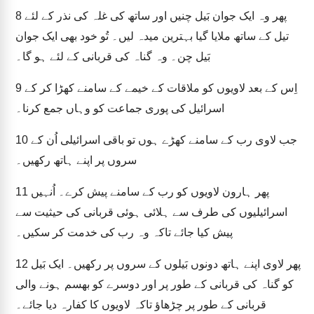
پھر وہ ایک جوان بَیل چنیں اور ساتھ کی غلہ کی نذر کے لئے
8
تیل کے ساتھ ملایا گیا بہترین میدہ لیں۔ تُو خود بھی ایک جوان
بَیل چن۔ وہ گناہ کی قربانی کے لئے ہو گا۔
اِس کے بعد لاویوں کو ملاقات کے خیمے کے سامنے کھڑا کر کے
9
اسرائیل کی پوری جماعت کو وہاں جمع کرنا۔
جب لاوی رب کے سامنے کھڑے ہوں تو باقی اسرائیلی اُن کے
10
سروں پر اپنے ہاتھ رکھیں۔
پھر ہارون لاویوں کو رب کے سامنے پیش کرے۔ اُنہیں
11
اسرائیلیوں کی طرف سے ہلائی ہوئی قربانی کی حیثیت سے
پیش کیا جائے تاکہ وہ رب کی خدمت کر سکیں۔
پھر لاوی اپنے ہاتھ دونوں بَیلوں کے سروں پر رکھیں۔ ایک بَیل
12
کو گناہ کی قربانی کے طور پر اور دوسرے کو بھسم ہونے والی
قربانی کے طور پر چڑھاؤ تاکہ لاویوں کا کفارہ دیا جائے۔