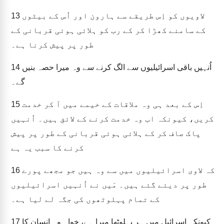
لاویوں کو اِس طریقے سے ہارون اور اُس کے بیٹوں
13
کے سامنے کھڑا کر کے رب کو ہلائی ہوئی قربانی کے
طور پر پیش کرنا ہے۔
اُنہیں باقی اسرائیلیوں سے الگ کرنے سے وہ میرا حصہ بنیں
14
گے۔
اِس کے بعد ہی وہ ملاقات کے خیمے میں آ کر خدمت
15
کریں، کیونکہ اب وہ خدمت کرنے کے لائق ہیں۔ اُنہیں
پاک صاف کر کے ہلائی ہوئی قربانی کے طور پر پیش
کرنے کا سبب یہ ہے
کہ لاوی اسرائیلیوں میں سے وہ ہیں جو مجھے پورے
16
طور پر دیئے گئے ہیں۔ مَیں نے اُنہیں اسرائیلیوں
کے تمام پہلوٹھوں کی جگہ لے لیا ہے۔
کیونکہ اسرائیل میں ہر پہلوٹھا میرا ہے، خواہ وہ انسان کا
17