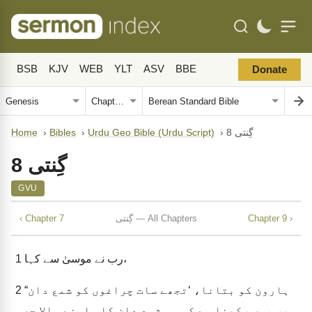
BSB
KJV
WEB
YLT
ASV
BBE
Donate
گِنتی 8
›
Urdu Geo Bible (Urdu Script)
›
Bibles
›
Home
گِنتی 8
GVU
Chapter 9 ›
گِنتی — All Chapters
‹ Chapter 7
رب نے موسیٰ سے کہا،
1
“ہارون کو بتانا، ‘تجھے سات چراغوں کو شمع دان
2
پر یوں رکھنا ہے کہ وہ شمع دان کا سامنے والا حصہ