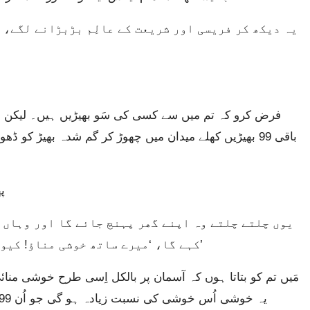
باقی 99 بھیڑیں کھلے میدان میں چھوڑ کر گم شدہ بھیڑ کو 
پ
کہے گا، ‘میرے ساتھ خوشی مناؤ! کیونکہ مجھے اپنی کھوئی ہوئی بھیڑ مل گئی ہے۔’