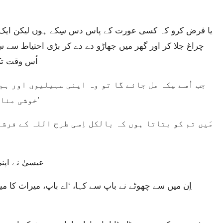
چراغ جلا کر اور گھر میں جھاڑو دے دے کر بڑی احتیاط سے 
اُس وقت تک
خوشی مناؤ! کیونکہ مجھے اپنا گم شدہ سِکہ مل گیا ہے۔’
عیسیٰ نے اپن