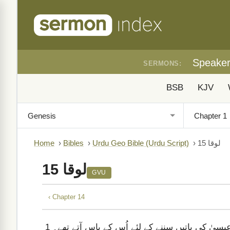
Speake
SERMONS:
BSB
KJV
لوقا 15
›
Urdu Geo Bible (Urdu Script)
›
Bibles
›
Home
لوقا 15
GVU
‹ Chapter 14
 عیسیٰ کی باتیں سننے کے لئے اُس کے پاس آتے تھے۔
1