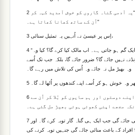
یہ دیکھ کر فریسی اور شریعت کے عالِم بڑبڑانے لگے، “یہ آدمی گناہ گاروں کو خوش آمدید کہہ کر
2
اُن کے ساتھ کھانا کھاتا ہے۔"
اِس پر عیسیٰ نے اُنہیں یہ تمثیل سنائی،
3
“فرض کرو کہ تم میں سے کسی کی سَو بھیڑیں ہیں۔ لیکن ایک گم ہو جاتی ہے۔ اب مالک کیا کرے گا؟ کیا وہ
4
ڈھونڈنے نہیں جائے گا؟ ضرور جائے گا، بلکہ جب تک اُسے
وہ بھیڑ مل نہ جائے وہ اُس کی تلاش میں رہے گا۔
ھر وہ خوش ہو کر اُسے اپنے کندھوں پر اُٹھا لے گا۔
5
یوں چلتے چلتے وہ اپنے گھر پہنچ جائے گا اور وہاں اپنے دوستوں اور ہم سایوں کو بُلا کر اُن سے
6
مَیں تم کو بتاتا ہوں کہ آسمان پر بالکل اِسی طرح خوشی منائی جائے گی جب ایک ہی گناہ گار توبہ کرے گا۔ اور
7
یہ خوشی اُس خوشی کی نسبت زیادہ ہو گی جو اُن 99 افراد کے باعث منائی جائے گی جنہیں توبہ کرنے کی