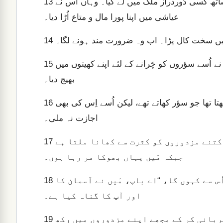
تھوڑے دنوں کے بعد چھوٹا بیٹا اپنا سارا سامان سمیٹ کر اپنے ساتھ کسی دُوردراز ملک میں لے گیا۔ وہاں اُس نے
13
عیاشی میں اپنا پورا مال و متاع اُڑا دیا۔
یں سخت کال پڑا۔ اب وہ ضرورت مند ہونے لگا۔
14
نتیجے میں وہ اُس ملک کے کسی باشندے کے ہاں جا پڑا جس نے اُسے سؤروں کو چَرانے کے لئے اپنے کھیتوں میں
15
بھیج دیا۔
وہاں وہ اپنا پیٹ اُن پھلیوں سے بھرنے کی شدید خواہش رکھتا تھا جو سؤر کھاتے تھے، لیکن اُسے اِس کی بھی
16
اجازت نہ ملی۔
پھر وہ ہوش میں آیا۔ وہ کہنے لگا، ‘میرے باپ کے کتنے مزدوروں کو کثرت سے کھانا ملتا ہے
17
جبکہ مَیں یہاں بھوکا مر رہا ہوں۔
مَیں اُٹھ کر اپنے باپ کے پاس واپس چلا جاؤں گا اور اُس سے کہوں گا، “اے باپ، مَیں نے آسمان کا
18
اور آپ کا گناہ کیا ہے۔
اب مَیں اِس لائق نہیں رہا کہ آپ کا بیٹا کہلاؤں۔ مہربانی کر کے مجھے اپنے مزدوروں میں رکھ
19