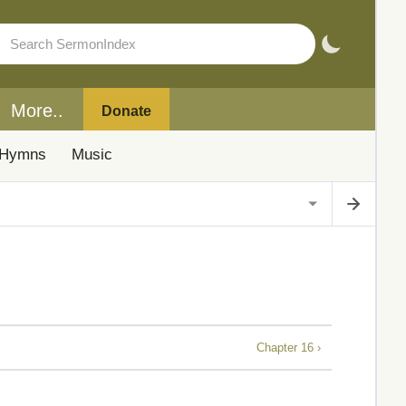
More..
Donate
Hymns
Music
Chapter 16 ›