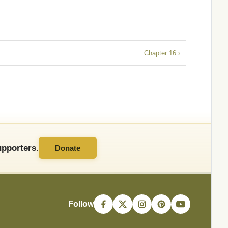
Chapter 16 ›
pporters.
Donate
Follow