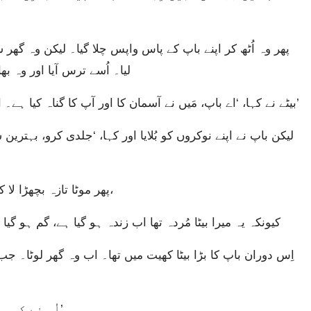
لیا۔ اُسے ترس آیا اور وہ بھ
بیٹے نے کہا، ‘اے باپ، مَیں نے آسمان کا اور آپ کا گناہ کیا ہے۔ اب مَیں اِس لائق نہیں رہا کہ آپ کا بیٹا کہلاؤں۔’
پھر موٹا تازہ بچھڑا لا کر اُسے ذبح کرو تاکہ ہم کھائیں اور خوشی منائیں،
کیونکہ یہ میرا بیٹا مُردہ تھا اب زندہ ہو گیا ہے، گم ہو گی
اُس نے کسی نوکر کو بُلا کر پوچھا، ‘یہ کیا ہو رہا ہے؟’