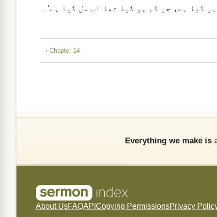
‹ Chapter 14
Everything we make is
About Us
FAQ
API
Copying Permissions
Privacy Polic