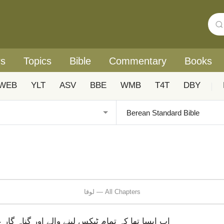
rs
Topics
Bible
Commentary
Books
WEB
YLT
ASV
BBE
WMB
T4T
DBY
|
لوقا — All Chapters
اب ایسا تھا کہ تمام ٹیکس لینے والے اور گناہ گار