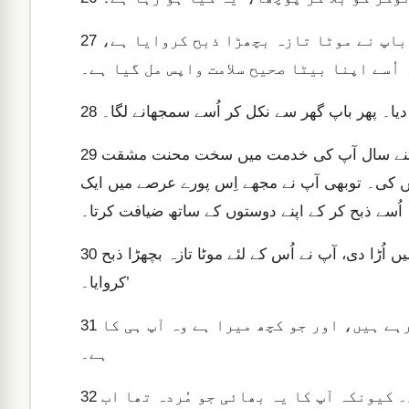
نوکر نے جواب دیا، ‘آپ کا بھائی آ گیا ہے اور آپ کے باپ نے موٹا تازہ بچھڑا ذبح کروایا ہے،
27
 دیا۔ پھر باپ گھر سے نکل کر اُسے سمجھانے لگا۔
28
لیکن اُس نے جواب میں اپنے باپ سے کہا، ‘دیکھیں، مَیں نے اِتنے سال آپ کی خدمت میں سخت محنت مشقت
29
 کی۔ توبھی آپ نے مجھے اِس پورے عرصے میں ایک
ہ اُسے ذبح کر کے اپنے دوستوں کے ساتھ ضیافت کرتا۔
لیکن جوں ہی آپ کا یہ بیٹا آیا جس نے آپ کی دولت کسبیوں میں اُڑا دی، آپ نے اُس کے لئے موٹا تازہ بچھڑا ذبح
30
کروایا۔’
باپ نے جواب دیا، ‘بیٹا، آپ تو ہر وقت میرے پاس رہے ہیں، اور جو کچھ میرا ہے وہ آپ ہی کا
31
ہے۔
لیکن اب ضروری تھا کہ ہم جشن منائیں اور خوش ہوں۔ کیونکہ آپ کا یہ بھائی جو مُردہ تھا اب
32