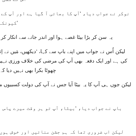
کیونکہ اُسے اپنا بیٹا صحیح سلامت واپس مل گیا ہے۔’
یہ سن کر بڑا بیٹا غصے ہوا اور اندر جانے سے انکار کر
کی ہے اور ایک دفعہ بھی آپ کی مرضی کی خلاف ورزی نہیں
چھوٹا بکرا بھی نہیں دیا ک