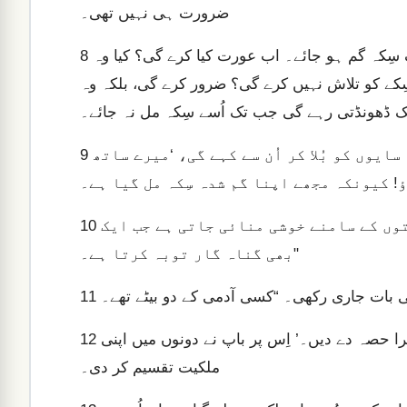
ضرورت ہی نہیں تھی۔
یا فرض کرو کہ کسی عورت کے پاس دس سِکے ہوں لیکن ایک سِکہ گم ہو جائے۔ اب عورت کیا کرے گی؟ کیا وہ
8
سِکے کو تلاش نہیں کرے گی؟ ضرور کرے گی، بلکہ وہ
 ڈھونڈتی رہے گی جب تک اُسے سِکہ مل نہ جائے۔
جب اُسے سِکہ مل جائے گا تو وہ اپنی سہیلیوں اور ہم سایوں کو بُلا کر اُن سے کہے گی، ‘میرے ساتھ
9
مَیں تم کو بتاتا ہوں کہ بالکل اِسی طرح اللہ کے فرشتوں کے سامنے خوشی منائی جاتی ہے جب ایک
10
بھی گناہ گار توبہ کرتا ہے۔"
ی بات جاری رکھی۔ “کسی آدمی کے دو بیٹے تھے۔
11
اِن میں سے چھوٹے نے باپ سے کہا، ‘اے باپ، میراث کا میرا حصہ دے دیں۔’ اِس پر باپ نے دونوں میں اپنی
12
ملکیت تقسیم کر دی۔