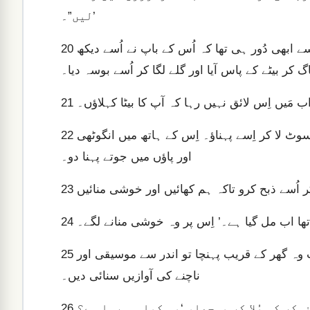
لیں”۔’
پھر وہ اُٹھ کر اپنے باپ کے پاس واپس چلا گیا۔ لیکن وہ گھر سے ابھی دُور ہی تھا کہ اُس کے باپ نے اُسے دیکھ
20
اگ کر بیٹے کے پاس آیا اور گلے لگا کر اُسے بوسہ دیا۔
21
لیکن باپ نے اپنے نوکروں کو بُلایا اور کہا، ‘جلدی کرو، بہترین سوٹ لا کر اِسے پہناؤ۔ اِس کے ہاتھ میں انگوٹھی
22
اور پاؤں میں جوتے پہنا دو۔
23
ا تھا اب مل گیا ہے۔’ اِس پر وہ خوشی منانے لگے۔
24
اِس دوران باپ کا بڑا بیٹا کھیت میں تھا۔ اب وہ گھر لوٹا۔ جب وہ گھر کے قریب پہنچا تو اندر سے موسیقی اور
25
ناچنے کی آوازیں سنائی دیں۔
26