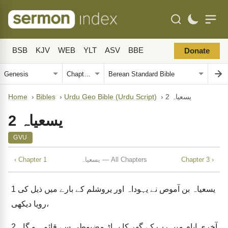
BSB
KJV
WEB
YLT
ASV
BBE
Donate
یسعیاہ 2
›
Urdu Geo Bible (Urdu Script)
›
Bibles
›
Home
یسعیاہ 2
GVU
Chapter 3 ›
یسعیاہ — All Chapters
‹ Chapter 1
یسعیاہ بن آموص نے یہوداہ اور یروشلم کے بارے میں ذیل کی
1
رویا دیکھی،
آخری ایام میں رب کے گھر کا پہاڑ مضبوطی سے قائم ہو گا۔
2