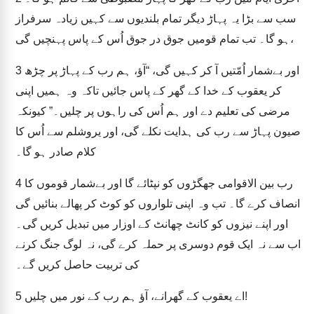
سب سے بڑا یہ پہاڑ دیگر تمام بلندیوں سے کہیں زیادہ سرفراز
ہو گا۔ تب تمام قومیں جوق در جوق اُس کے پاس پہنچیں گی،
اور بےشمار اُمّتیں آ کر کہیں گی، “آؤ، ہم رب کے پہاڑ پر چڑھ
3
کر یعقوب کے خدا کے گھر کے پاس جائیں تاکہ وہ ہمیں اپنی
مرضی کی تعلیم دے اور ہم اُس کی راہوں پر چلیں۔” کیونکہ
صیون پہاڑ سے رب کی ہدایت نکلے گی، اور یروشلم سے اُس کا
کلام صادر ہو گا۔
رب بین الاقوامی جھگڑوں کو نپٹائے گا اور بےشمار قوموں کا
4
انصاف کرے گا۔ تب وہ اپنی تلواروں کو کوٹ کر پھالے بنائیں گی
اور اپنے نیزوں کو کانٹ چھانٹ کے اوزار میں تبدیل کریں گی۔
اب سے نہ ایک قوم دوسری پر حملہ کرے گی، نہ لوگ جنگ کرنے
کی تربیت حاصل کریں گے۔
اے یعقوب کے گھرانے، آؤ ہم رب کے نور میں چلیں!
5