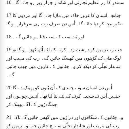
سمندر کا ہر عظیم تجارتی اور شاندار جہاز زیر ہو جائے گا۔
16
چنانچہ انسان کا غرور خاک میں ملایا جائے گا اور مردوں کا
17
تکبر نیچا کر دیا جائے گا۔ اُس دن صرف رب ہی سرفراز ہو گا،
اور بُت سب کے سب فنا ہو جائیں گے۔
18
جب رب زمین کو دہشت زدہ کرنے کے لئے اُٹھ کھڑا ہو گا تو
19
لوگ مٹی کے گڑھوں میں کھسک جائیں گے۔ رب کی مہیب اور
شاندار تجلّی کو دیکھ کر وہ چٹانوں کے غاروں میں چھپ جائیں
گے۔
اُس دن انسان سونے چاندی کے اُن بُتوں کو پھینک دے گا
20
جنہیں اُس نے سجدہ کرنے کے لئے بنا لیا تھا۔ اُنہیں چوہوں اور
چمگادڑوں کے آگے پھینک کر
وہ چٹانوں کے شگافوں اور دراڑوں میں گھس جائیں گے تاکہ
21
رب کی مہیب اور شاندار تجلّی سے بچ جائیں جب وہ زمین کو