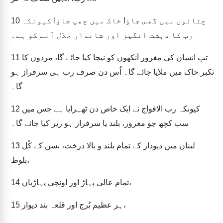
چٹانوں میں گھس جاؤ! خاک میں چھپ جاؤ! کیونکہ
10
رب کا دہشت انگیز اور شاندار جلال آنے کو ہے۔
تب انسان کی مغرور آنکھوں کو نیچا کیا جائے گا، مردوں کا
11
تکبر خاک میں ملایا جائے گا۔ اُس دن صرف رب ہی سرفراز ہو
گا۔
کیونکہ رب الافواج نے ایک خاص دن ٹھہرایا ہے جس میں
12
سب کچھ جو مغرور، بلند یا سرفراز ہو زیر کیا جائے گا۔
لبنان میں دیودار کے تمام بلند و بالا درخت، بسن کے کُل
13
بلوط،
تمام عالی پہاڑ اور اونچی پہاڑیاں،
14
ہر عظیم بُرج اور قلعہ بند دیوار،
15