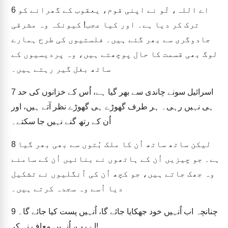
اے اللہ، تُو نے اپنی قوم، یعقوب کے گھرانے کو
6
ترک کر دیا ہے۔ اور کیا عجب! کیونکہ وہ مشرقی
جادوگری سے بھر گئے ہیں۔ فلستیوں کی طرح ہمارے
لوگ بھی قسمت کا حال پوچھتے ہیں، وہ پردیسیوں کے
ساتھ بغل گیر رہتے ہیں۔
اسرائیل سونے چاندی سے بھر گیا ہے، اُس کے خزانوں کی حد
7
ہی نہیں رہی۔ ہر طرف گھوڑے ہی گھوڑے نظر آتے ہیں، اور
اُن کے رتھ گنے نہیں جا سکتے۔
لیکن ساتھ ساتھ اُن کا ملک بُتوں سے بھی بھر گیا
8
ہے۔ جو چیزیں اُن کے ہاتھوں نے بنائیں اُن کے سامنے
وہ جھک جاتے ہیں، جو کچھ اُن کی اُنگلیوں نے تشکیل
دیا اُسے وہ سجدہ کرتے ہیں۔
چنانچہ اب اُنہیں خود جھکایا جائے گا، اُنہیں پست کیا جائے گا۔
9
اے رب، اُنہیں معاف نہ کر!