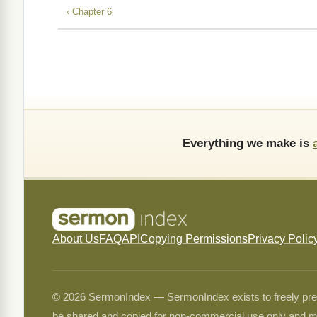
‹ Chapter 6
Everything we make is
About Us
FAQ
API
Copying Permissions
Privacy Polic
© 2026 SermonIndex — SermonIndex exists to freely preser
be shared and copied for non-commercial use only and m