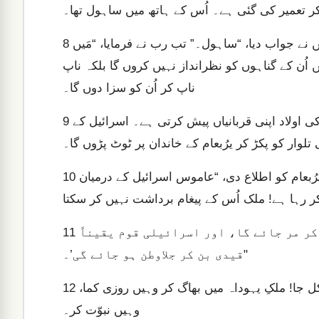
 تعمیر کی گئی ہے۔ اُس کے ہاتھ میں ساہول تھا۔
رب نے مجھ سے پوچھا، “اے عاموس، تجھے کیا نظر آتا ہے؟” مَیں نے جواب دیا، “ساہول۔” تب رب نے فرمایا، “مَیں
8
 اُن کے گناہوں کو نظرانداز نہیں کروں گا بلکہ ناپ
ناپ کر اُن کو سزا دوں گا۔
اُن بلندیوں کی قربان گاہیں تباہ ہو جائیں گی جہاں اسحاق کی اولاد اپنی قربانیاں پیش کرتی ہے۔ اسرائیل کے
9
یہ سن کر بیت ایل کے امام اَمَصیاہ نے اسرائیل کے بادشاہ یرُبعام کو اطلاع دی، “عاموس اسرائیل کے درمیان
10
کیونکہ وہ کہتا ہے، ‘یرُبعام تلوار کی زد میں آ کر مر جائے گا، اور اسرائیلی قوم یقیناً
11
قیدی بن کر جلاوطن ہو جائے گی’۔"
اَمَصیاہ نے عاموس سے کہا، “اے رویا دیکھنے والے، یہاں سے نکل جا! ملکِ یہوداہ میں بھاگ کر وہیں روزی کما،
12
وہیں نبوّت کر۔