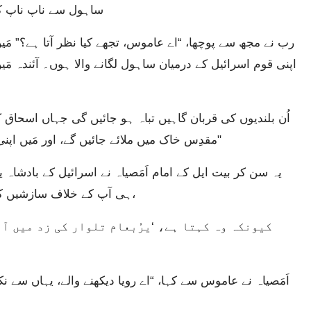
ساہول سے ناپ ناپ کر
اپنی قوم اسرائیل کے درمیان ساہول لگانے والا ہوں۔ آئندہ مَیں
مقدِس خاک میں ملائے جائیں گے، اور مَیں اپنی تلوار کو پکڑ کر یرُبعام کے خاندان پر ٹوٹ پڑوں گا۔"
ہی آپ کے خلاف سازشیں کر رہا ہے! ملک اُس کے پیغام برداشت نہیں کر سکتا،