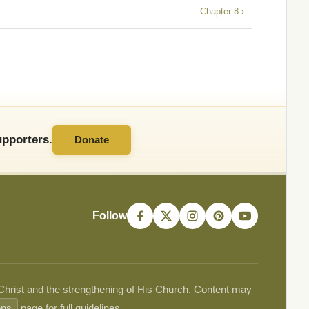
Chapter 8 ›
pporters.
Donate
Follow
 Christ and the strengthening of His Church. Content may
ons
page for full guidelines.