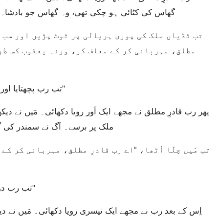
گھاس کی کٹائی ہو چکی تھی، وہ گھاس جو بادشاہ ک
مطلق، مہربانی کر کے معاف کر، ورنہ یعقوب کس طرح
تب رب پچھتایا اور فرمایا، “جو کچھ تُو نے دیکھا وہ پیش نہیں آئے گا۔"
ملک پر برسے۔ آگ نے سمندر کی گہ
تب رب دوبارہ پچھتایا اور فرمایا، “یہ بھی پیش نہیں آئے گا۔"