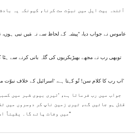
اب رب کا کلام سن! تُو کہتا ہے، ‘اسرائیل کے خلاف نبوّت مت کرنا، اسحاق کی قوم کے خلاف بات مت کرنا۔’
قتل ہو جائیں گے، تیری زمین ناپ کر دوسروں میں تقس
میں وفات پائے گا۔ یقیناً اسرائیلی قوم قیدی بن کر جلاوطن ہو جائے گی’۔"