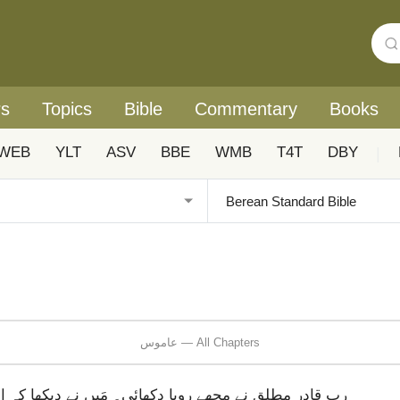
rs
Topics
Bible
Commentary
Books
WEB
YLT
ASV
BBE
WMB
T4T
DBY
|
عاموس — All Chapters