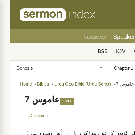
Speake
SERMONS:
BSB
KJV
عاموس 7
›
Urdu Geo Bible (Urdu Script)
›
Bibles
›
Home
عاموس 7
GVU
‹ Chapter 6
رب قادرِ مطلق نے مجھے رویا دکھائی۔ مَیں نے دیکھا کہ اللہ ٹڈیوں کے غول پیدا کر رہا ہے۔ اُس وقت پہلی
1