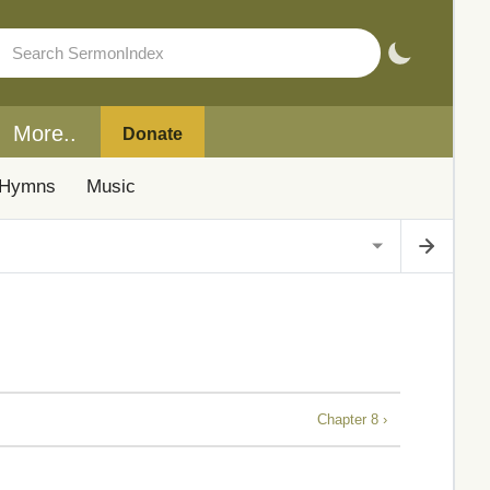
More..
Donate
Hymns
Music
Chapter 8 ›