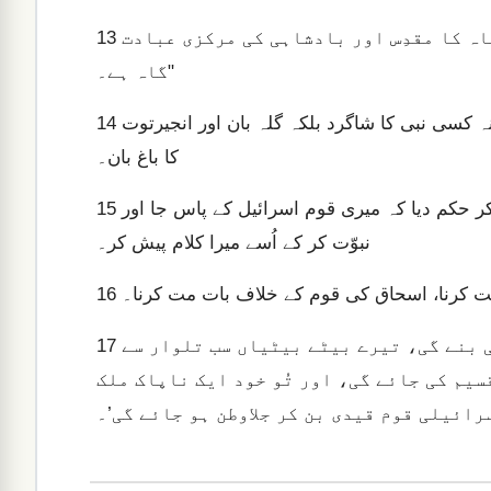
آئندہ بیت ایل میں نبوّت مت کرنا، کیونکہ یہ بادشاہ کا مقدِس اور بادشاہی کی مرکزی عبادت
13
گاہ ہے۔"
عاموس نے جواب دیا، “پیشہ کے لحاظ سے نہ مَیں نبی ہوں، نہ کسی نبی کا شاگرد بلکہ گلہ بان اور انجیرتوت
14
کا باغ بان۔
توبھی رب نے مجھے بھیڑبکریوں کی گلہ بانی کرنے سے ہٹا کر حکم دیا کہ میری قوم اسرائیل کے پاس جا اور
15
نبوّت کر کے اُسے میرا کلام پیش کر۔
16
جواب میں رب فرماتا ہے، ‘تیری بیوی شہر میں کسبی بنے گی، تیرے بیٹے بیٹیاں سب تلوار سے
17
یم کی جائے گی، اور تُو خود ایک ناپاک ملک