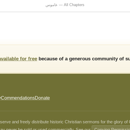
عاموس — All Chapters
available for free
because of a generous community of su
y
Commendations
Donate
ve and freely distribute historic Christian sermons for the glory of
ay never be sold or used commercially. See our
Copying Permissi