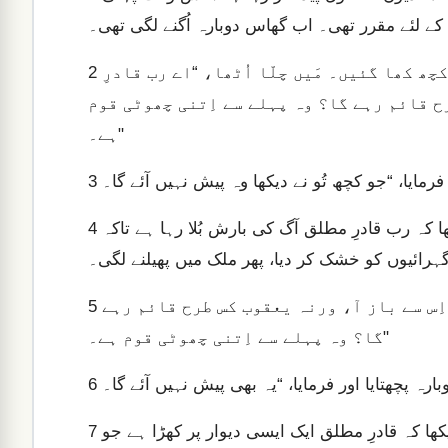
ے لئے مقرر تھی۔ اب گھاس دوبارہ اُگنے لگی تھی۔
تب ٹڈیاں ملک کی پوری ہریالی پر ٹوٹ پڑیں اور سب کچھ کھا گئیں۔ مَیں چلّا اُٹھا، “اے رب قادرِ
2
 قائم رہے گا؟ وہ پہلے سے اِتنی چھوٹی قوم
ہے۔"
3
پھر رب قادرِ مطلق نے مجھے ایک اَور رویا دکھائی۔ مَیں نے دیکھا کہ رب قادرِ مطلق آگ کی بارش بُلا رہا ہے تاکہ
4
رائیوں کو خشک کر دیا، پھر ملک میں پھیلنے لگی۔
تب مَیں چلّا اُٹھا، “اے رب قادرِ مطلق، مہربانی کر کے اِس سے باز آ، ورنہ یعقوب کس طرح قائم رہے
5
گا؟ وہ پہلے سے اِتنی چھوٹی قوم ہے۔"
6
اِس کے بعد رب نے مجھے ایک تیسری رویا دکھائی۔ مَیں نے دیکھا کہ قادرِ مطلق ایک ایسی دیوار پر کھڑا ہے جو
7