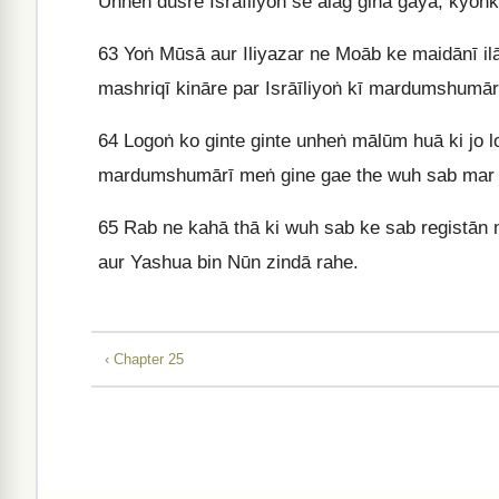
Unheṅ dūsre Isrāīliyoṅ se alag ginā gayā, kyoṅk
63
Yoṅ Mūsā aur Iliyazar ne Moāb ke maidānī il
mashriqī kināre par Isrāīliyoṅ kī mardumshumārī
64
Logoṅ ko ginte ginte unheṅ mālūm huā ki jo 
mardumshumārī meṅ gine gae the wuh sab mar 
65
Rab ne kahā thā ki wuh sab ke sab registān m
aur Yashua bin Nūn zindā rahe.
‹ Chapter 25