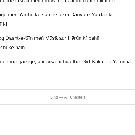
i unheṅ Isrāīl meṅ mīrās meṅ zamīn nahīṅ milnī thī.
āqe meṅ Yarīhū ke sāmne lekin Dariyā-e-Yardan ke
 kī.
log Dasht-e-Sīn meṅ Mūsā aur Hārūn kī pahlī
chuke haiṅ.
eṅ mar jāeṅge, aur aisā hī huā thā. Sirf Kālib bin Yafunnā
Gintī — All Chapters