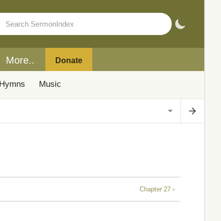
More..
Donate
Hymns
Music
Chapter 27 ›