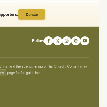
pporters.
Donate
Follow
 Christ and the strengthening of His Church. Content may
ons
page for full guidelines.