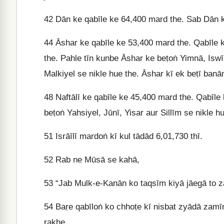
42
Dān ke qabīle ke 64,400 mard the. Sab Dān ke
44
Āshar ke qabīle ke 53,400 mard the. Qabīle ke
the. Pahle tīn kunbe Āshar ke beṭoṅ Yimnā, Iswī
Malkiyel se nikle hue the. Āshar kī ek beṭī banām
48
Naftālī ke qabīle ke 45,400 mard the. Qabīle k
beṭoṅ Yahsiyel, Jūnī, Yisar aur Sillīm se nikle hu
51
Isrāīlī mardoṅ kī kul tādād 6,01,730 thī.
52
Rab ne Mūsā se kahā,
53
“Jab Mulk-e-Kanān ko taqsīm kiyā jāegā to za
54
Baṛe qabīloṅ ko chhoṭe kī nisbat zyādā zamīn 
rakhe.