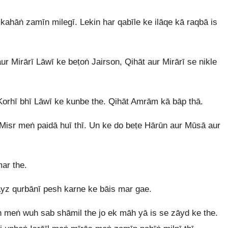
 kahāṅ zamīn milegī. Lekin har qabīle ke ilāqe kā raqbā is
ur Mirārī Lāwī ke beṭoṅ Jairson, Qihāt aur Mirārī se nikle
 Korhī bhī Lāwī ke kunbe the. Qihāt Amrām kā bāp thā.
Misr meṅ paidā huī thī. Un ke do beṭe Hārūn aur Mūsā aur
ar the.
yz qurbānī pesh karne ke bāis mar gae.
n meṅ wuh sab shāmil the jo ek māh yā is se zāyd ke the.