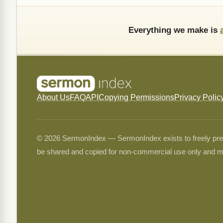
Everything we make is
About Us
FAQ
API
Copying Permissions
Privacy Polic
© 2026 SermonIndex — SermonIndex exists to freely preser
be shared and copied for non-commercial use only and m