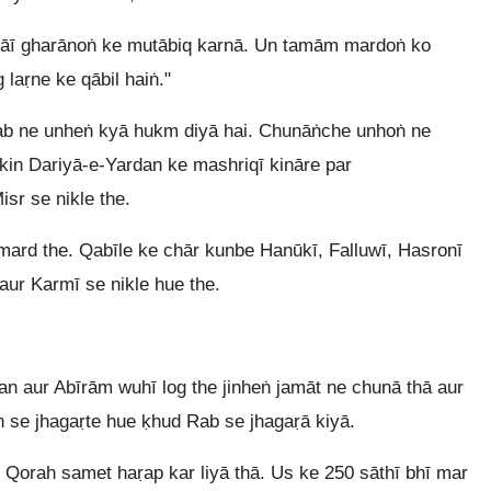
ābāī gharānoṅ ke mutābiq karnā. Un tamām mardoṅ ko
 laṛne ke qābil haiṅ."
 Rab ne unheṅ kyā hukm diyā hai. Chunāṅche unhoṅ ne
kin Dariyā-e-Yardan ke mashriqī kināre par
sr se nikle the.
 mard the. Qabīle ke chār kunbe Hanūkī, Falluwī, Hasronī
aur Karmī se nikle hue the.
an aur Abīrām wuhī log the jinheṅ jamāt ne chunā thā aur
 se jhagaṛte hue ḳhud Rab se jhagaṛā kiyā.
orah samet haṛap kar liyā thā. Us ke 250 sāthī bhī mar