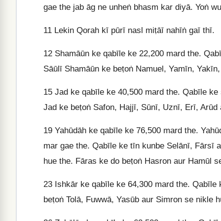
gae the jab āg ne unheṅ bhasm kar diyā. Yoṅ wuh
11
Lekin Qorah kī pūrī nasl miṭāī nahīṅ gaī thī.
12
Shamāūn ke qabīle ke 22,200 mard the. Qabīl
Sāūlī Shamāūn ke beṭoṅ Namuel, Yamīn, Yakīn, Z
15
Jad ke qabīle ke 40,500 mard the. Qabīle ke sā
Jad ke beṭoṅ Safon, Hajjī, Sūnī, Uznī, Erī, Arūd 
19
Yahūdāh ke qabīle ke 76,500 mard the. Yahū
mar gae the. Qabīle ke tīn kunbe Selānī, Fārsī 
hue the. Fāras ke do beṭoṅ Hasron aur Hamūl se
23
Ishkār ke qabīle ke 64,300 mard the. Qabīle 
beṭoṅ Tolā, Fuwwā, Yasūb aur Simron se nikle h