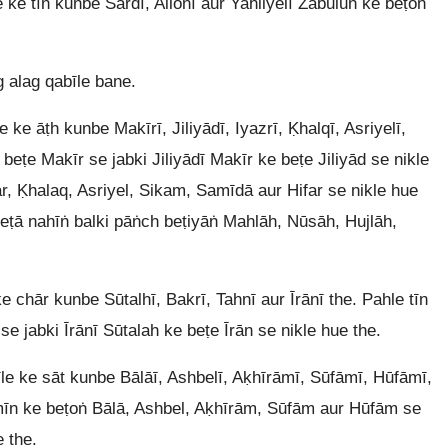
ke tīn kunbe Sardī, Ailonī aur Yahliyelī Zabūlūn ke beṭoṅ
 alag qabīle bane.
e āṭh kunbe Makīrī, Jiliyādī, Iyazrī, Ḳhalqī, Asriyelī,
beṭe Makīr se jabki Jiliyādī Makīr ke beṭe Jiliyād se nikle
r, Ḳhalaq, Asriyel, Sikam, Samīdā aur Hifar se nikle hue
ī beṭā nahīṅ balki pāṅch beṭiyāṅ Mahlāh, Nūsāh, Hujlāh,
 chār kunbe Sūtalhī, Bakrī, Tahnī aur Īrānī the. Pahle tīn
e jabki Īrānī Sūtalah ke beṭe Īrān se nikle hue the.
e ke sāt kunbe Bālāī, Ashbelī, Aḳhīrāmī, Sūfāmī, Hūfāmī,
īn ke beṭoṅ Bālā, Ashbel, Aḳhīrām, Sūfām aur Hūfām se
 the.