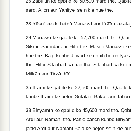
26
Zabūlūn ke qabīle ke 60,500 mard the. Qabīle 
sard, Ailon aur Yahliyel se nikle hue the.
28
Yūsuf ke do beṭoṅ Manassī aur Ifrāīm ke alag
29
Manassī ke qabīle ke 52,700 mard the. Qabīle k
Sikmī, Samīdāī aur Hifrī the. Makīrī Manassī ke 
hue the. Bāqī kunbe Jiliyād ke chhih beṭoṅ Iyaza
the. Hifar Silāfihād kā bāp thā. Silāfihād kā ko
Milkāh aur Tirzā thīṅ.
35
Ifrāīm ke qabīle ke 32,500 mard the. Qabīle ke
kunbe Ifrāīm ke beṭoṅ Sūtalah, Bakar aur Tahan s
38
Binyamīn ke qabīle ke 45,600 mard the. Qabīl
Ardī aur Nāmānī the. Pahle pāṅch kunbe Binyam
jabki Ardī aur Nāmānī Bālā ke beṭoṅ se nikle hue