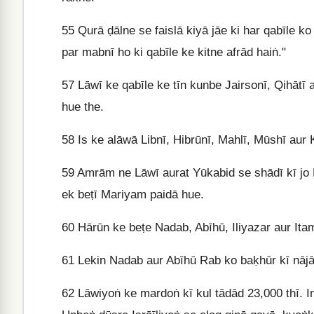
55
Qurā ḍālne se faislā kiyā jāe ki har qabīle ko
par mabnī ho ki qabīle ke kitne afrād haiṅ."
57
Lāwī ke qabīle ke tīn kunbe Jairsonī, Qihātī a
hue the.
58
Is ke alāwā Libnī, Hibrūnī, Mahlī, Mūshī aur
59
Amrām ne Lāwī aurat Yūkabid se shādī kī jo 
ek beṭī Mariyam paidā hue.
60
Hārūn ke beṭe Nadab, Abīhū, Iliyazar aur Itam
61
Lekin Nadab aur Abīhū Rab ko baḳhūr kī nājā
62
Lāwiyoṅ ke mardoṅ kī kul tādād 23,000 thī. I