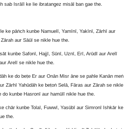
 sab Isrāīl ke lie ibratangez misāl ban gae the.
e ke pāṅch kunbe Namuelī, Yamīnī, Yakīnī, Zārhī aur
ārah aur Sāūl se nikle hue the.
t kunbe Safonī, Hajjī, Sūnī, Uznī, Erī, Arūdī aur Arelī
aur Arelī se nikle hue the.
dāh ke do beṭe Er aur Onān Misr āne se pahle Kanān meṅ
aur Zārhī Yahūdāh ke beṭoṅ Selā, Fāras aur Zārah se nikle
 do kunbe Hasronī aur hamūlī nikle hue the.
ke chār kunbe Tolaī, Fuwwī, Yasūbī aur Simronī Ishkār ke
ue the.