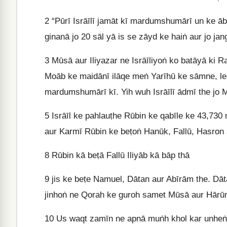
2
“Pūrī Isrāīlī jamāt kī mardumshumārī un ke 
ginanā jo 20 sāl yā is se zāyd ke haiṅ aur jo jang
3
Mūsā aur Iliyazar ne Isrāīliyoṅ ko batāyā ki
Moāb ke maidānī ilāqe meṅ Yarīhū ke sāmne, le
mardumshumārī kī. Yih wuh Isrāīlī ādmī the jo Mi
5
Isrāīl ke pahlauṭhe Rūbin ke qabīle ke 43,730
aur Karmī Rūbin ke beṭoṅ Hanūk, Fallū, Hasron 
8
Rūbin kā beṭā Fallū Iliyāb kā bāp thā
9
jis ke beṭe Namuel, Dātan aur Abīrām the. Dāt
jinhoṅ ne Qorah ke guroh samet Mūsā aur Hārūn
10
Us waqt zamīn ne apnā muṅh khol kar unheṅ Q