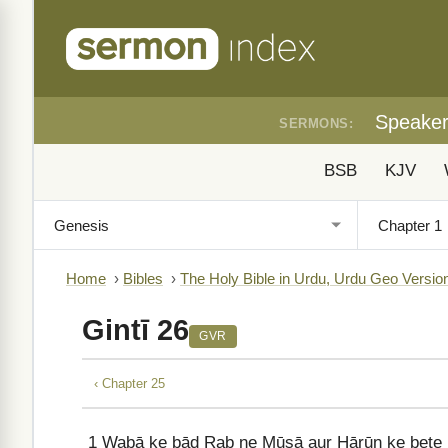
Speake
SERMONS:
BSB
KJV
Home
›
Bibles
›
The Holy Bible in Urdu, Urdu Geo Versio
Gintī 26
GVR
‹ Chapter 25
1
Wabā ke bād Rab ne Mūsā aur Hārūn ke beṭe I