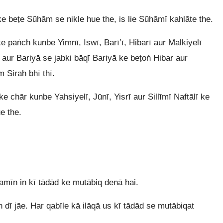
 beṭe Sūhām se nikle hue the, is lie Sūhāmī kahlāte the.
 pāṅch kunbe Yimnī, Iswī, Barī’ī, Hibarī aur Malkiyelī
 aur Bariyā se jabki bāqī Bariyā ke beṭoṅ Hibar aur
 Sirah bhī thī.
e chār kunbe Yahsiyelī, Jūnī, Yisrī aur Sillīmī Naftālī ke
e the.
mīn in kī tādād ke mutābiq denā hai.
dī jāe. Har qabīle kā ilāqā us kī tādād se mutābiqat