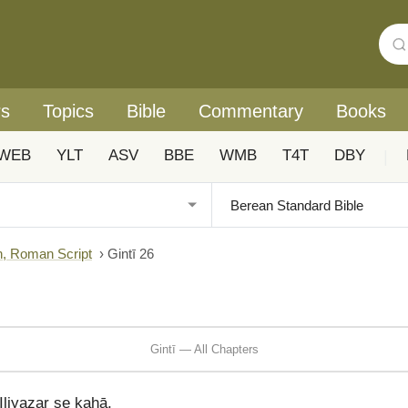
rs
Topics
Bible
Commentary
Books
WEB
YLT
ASV
BBE
WMB
T4T
DBY
|
n, Roman Script
›
Gintī 26
Gintī — All Chapters
liyazar se kahā,