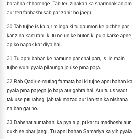
barahnā chhoṛeṅge. Tab terī zinākārī kā sharmnāk anjām
aur terī fahhāshī sab par zāhir ho jāegī.
30
Tab tujhe is kā ajr milegā ki tū qaumoṅ ke pīchhe paṛ
kar zinā kartī rahī, ki tū ne un ke butoṅ kī pūjā karke apne
āp ko nāpāk kar diyā hai.
31
Tū apnī bahan ke namūne par chal paṛī, is lie maiṅ
tujhe wuhī pyālā pilāūṅgā jo use pīnā paṛā.
32
Rab Qādir-e-mutlaq farmātā hai ki tujhe apnī bahan kā
pyālā pīnā paṛegā jo baṛā aur gahrā hai. Aur tū us waqt
tak use pītī rahegī jab tak mazāq aur lān-tān kā nishānā
na ban gaī ho.
33
Dahshat aur tabāhī kā pyālā pī pī kar tū madhoshī aur
dukh se bhar jāegī. Tū apnī bahan Sāmariya kā yih pyālā