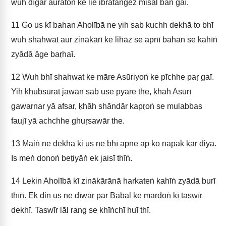
wuh dīgar auratoṅ ke lie ibratangez misāl ban gaī.
11
Go us kī bahan Aholībā ne yih sab kuchh dekhā to bhī
wuh shahwat aur zinākārī ke lihāz se apnī bahan se kahīṅ
zyādā āge baṛhaī.
12
Wuh bhī shahwat ke māre Asūriyoṅ ke pīchhe paṛ gaī.
Yih ḳhūbsūrat jawān sab use pyāre the, ḳhāh Asūrī
gawarnar yā afsar, ḳhāh shāndār kapṛoṅ se mulabbas
faujī yā achchhe ghuṛsawār the.
13
Maiṅ ne dekhā ki us ne bhī apne āp ko nāpāk kar diyā.
Is meṅ donoṅ beṭiyāṅ ek jaisī thīṅ.
14
Lekin Aholībā kī zinākārānā harkateṅ kahīṅ zyādā burī
thīṅ. Ek din us ne dīwār par Bābal ke mardoṅ kī taswīr
dekhī. Taswīr lāl rang se khīṅchī huī thī.