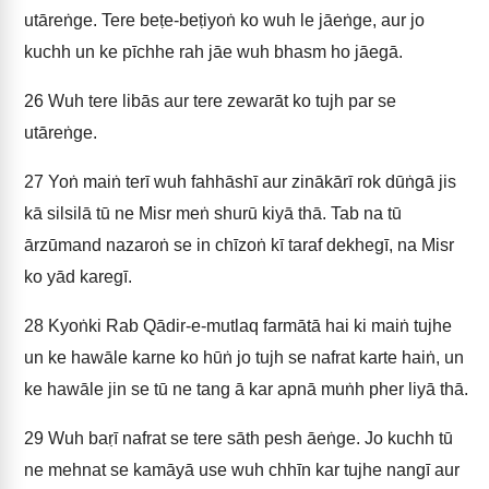
utāreṅge. Tere beṭe-beṭiyoṅ ko wuh le jāeṅge, aur jo
kuchh un ke pīchhe rah jāe wuh bhasm ho jāegā.
26
Wuh tere libās aur tere zewarāt ko tujh par se
utāreṅge.
27
Yoṅ maiṅ terī wuh fahhāshī aur zinākārī rok dūṅgā jis
kā silsilā tū ne Misr meṅ shurū kiyā thā. Tab na tū
ārzūmand nazaroṅ se in chīzoṅ kī taraf dekhegī, na Misr
ko yād karegī.
28
Kyoṅki Rab Qādir-e-mutlaq farmātā hai ki maiṅ tujhe
un ke hawāle karne ko hūṅ jo tujh se nafrat karte haiṅ, un
ke hawāle jin se tū ne tang ā kar apnā muṅh pher liyā thā.
29
Wuh baṛī nafrat se tere sāth pesh āeṅge. Jo kuchh tū
ne mehnat se kamāyā use wuh chhīn kar tujhe nangī aur