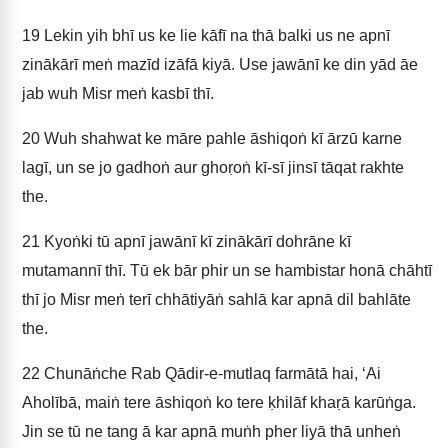
19
Lekin yih bhī us ke lie kāfī na thā balki us ne apnī
zinākārī meṅ mazīd izāfā kiyā. Use jawānī ke din yād āe
jab wuh Misr meṅ kasbī thī.
20
Wuh shahwat ke māre pahle āshiqoṅ kī ārzū karne
lagī, un se jo gadhoṅ aur ghoṛoṅ kī-sī jinsī tāqat rakhte
the.
21
Kyoṅki tū apnī jawānī kī zinākārī dohrāne kī
mutamannī thī. Tū ek bār phir un se hambistar honā chāhtī
thī jo Misr meṅ terī chhātiyāṅ sahlā kar apnā dil bahlāte
the.
22
Chunāṅche Rab Qādir-e-mutlaq farmātā hai, ‘Ai
Aholībā, maiṅ tere āshiqoṅ ko tere ḳhilāf khaṛā karūṅga.
Jin se tū ne tang ā kar apnā muṅh pher liyā thā unheṅ