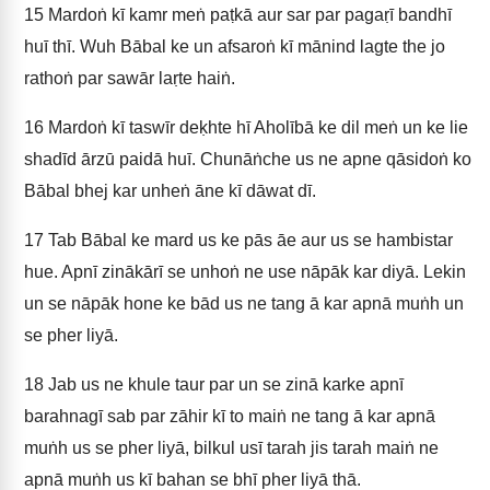
15
Mardoṅ kī kamr meṅ paṭkā aur sar par pagaṛī bandhī
huī thī. Wuh Bābal ke un afsaroṅ kī mānind lagte the jo
rathoṅ par sawār laṛte haiṅ.
16
Mardoṅ kī taswīr deḳhte hī Aholībā ke dil meṅ un ke lie
shadīd ārzū paidā huī. Chunāṅche us ne apne qāsidoṅ ko
Bābal bhej kar unheṅ āne kī dāwat dī.
17
Tab Bābal ke mard us ke pās āe aur us se hambistar
hue. Apnī zinākārī se unhoṅ ne use nāpāk kar diyā. Lekin
un se nāpāk hone ke bād us ne tang ā kar apnā muṅh un
se pher liyā.
18
Jab us ne khule taur par un se zinā karke apnī
barahnagī sab par zāhir kī to maiṅ ne tang ā kar apnā
muṅh us se pher liyā, bilkul usī tarah jis tarah maiṅ ne
apnā muṅh us kī bahan se bhī pher liyā thā.