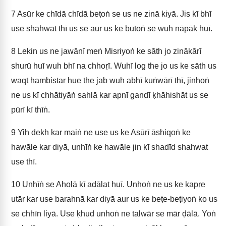
7
Asūr ke chīdā chīdā beṭoṅ se us ne zinā kiyā. Jis kī bhī
use shahwat thī us se aur us ke butoṅ se wuh nāpāk huī.
8
Lekin us ne jawānī meṅ Misriyoṅ ke sāth jo zinākārī
shurū huī wuh bhī na chhoṛī. Wuhī log the jo us ke sāth us
waqt hambistar hue the jab wuh abhī kuṅwārī thī, jinhoṅ
ne us kī chhātiyāṅ sahlā kar apnī gandī ḳhāhishāt us se
pūrī kī thīṅ.
9
Yih dekh kar maiṅ ne use us ke Asūrī āshiqoṅ ke
hawāle kar diyā, unhīṅ ke hawāle jin kī shadīd shahwat
use thī.
10
Unhīṅ se Aholā kī adālat huī. Unhoṅ ne us ke kapṛe
utār kar use barahnā kar diyā aur us ke beṭe-beṭiyoṅ ko us
se chhīn liyā. Use ḳhud unhoṅ ne talwār se mār ḍālā. Yoṅ