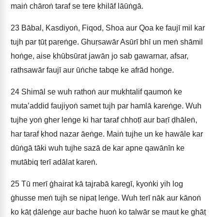
maiṅ chāroṅ taraf se tere ḳhilāf lāūṅgā.
23
Bābal, Kasdiyoṅ, Fiqod, Shoa aur Qoa ke faujī mil kar
tujh par ṭūṭ paṛeṅge. Ghuṛsawār Asūrī bhī un meṅ shāmil
hoṅge, aise ḳhūbsūrat jawān jo sab gawarnar, afsar,
rathsawār faujī aur ūṅche tabqe ke afrād hoṅge.
24
Shimāl se wuh rathoṅ aur muḳhtalif qaumoṅ ke
muta’addid faujiyoṅ samet tujh par hamlā kareṅge. Wuh
tujhe yoṅ gher leṅge ki har taraf chhoṭī aur baṛī ḍhāleṅ,
har taraf ḳhod nazar āeṅge. Maiṅ tujhe un ke hawāle kar
dūṅgā tāki wuh tujhe sazā de kar apne qawānīn ke
mutābiq terī adālat kareṅ.
25
Tū merī ġhairat kā tajrabā karegī, kyoṅki yih log
ġhusse meṅ tujh se nipaṭ leṅge. Wuh terī nāk aur kānoṅ
ko kāṭ ḍāleṅge aur bache huoṅ ko talwār se maut ke ghāṭ