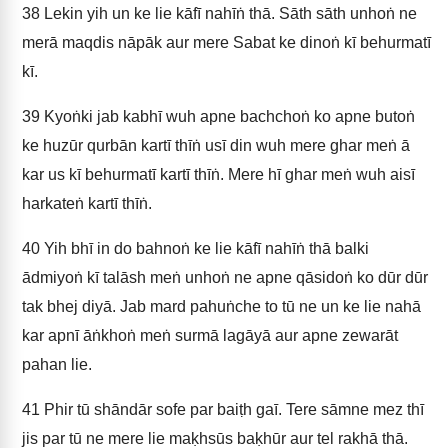
38
Lekin yih un ke lie kāfī nahīṅ thā. Sāth sāth unhoṅ ne
merā maqdis nāpāk aur mere Sabat ke dinoṅ kī behurmatī
kī.
39
Kyoṅki jab kabhī wuh apne bachchoṅ ko apne butoṅ
ke huzūr qurbān kartī thīṅ usī din wuh mere ghar meṅ ā
kar us kī behurmatī kartī thīṅ. Mere hī ghar meṅ wuh aisī
harkateṅ kartī thīṅ.
40
Yih bhī in do bahnoṅ ke lie kāfī nahīṅ thā balki
ādmiyoṅ kī talāsh meṅ unhoṅ ne apne qāsidoṅ ko dūr dūr
tak bhej diyā. Jab mard pahuṅche to tū ne un ke lie nahā
kar apnī āṅkhoṅ meṅ surmā lagāyā aur apne zewarāt
pahan lie.
41
Phir tū shāndār sofe par baiṭh gaī. Tere sāmne mez thī
jis par tū ne mere lie maḳhsūs baḳhūr aur tel rakhā thā.