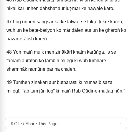
nikāl kar unheṅ dahshat aur lūṭ-mār ke hawāle karo.
47
Log unheṅ sangsār karke talwār se ṭukṛe ṭukṛe kareṅ,
wuh un ke beṭe-beṭiyoṅ ko mār ḍāleṅ aur un ke gharoṅ ko
nazar-e-ātish kareṅ.
48
Yoṅ maiṅ mulk meṅ zinākārī ḳhatm karūṅga. Is se
tamām auratoṅ ko tambīh milegī ki wuh tumhāre
sharmnāk namūne par na chaleṅ.
49
Tumheṅ zinākārī aur butparastī kī munāsib sazā
milegī. Tab tum jān logī ki maiṅ Rab Qādir-e-mutlaq hūṅ."
Cite / Share This Page