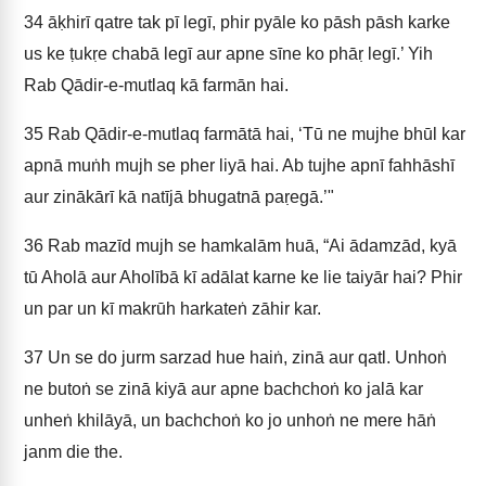
34
āḳhirī qatre tak pī legī, phir pyāle ko pāsh pāsh karke
us ke ṭukṛe chabā legī aur apne sīne ko phāṛ legī.’ Yih
Rab Qādir-e-mutlaq kā farmān hai.
35
Rab Qādir-e-mutlaq farmātā hai, ‘Tū ne mujhe bhūl kar
apnā muṅh mujh se pher liyā hai. Ab tujhe apnī fahhāshī
aur zinākārī kā natījā bhugatnā paṛegā.’"
36
Rab mazīd mujh se hamkalām huā, “Ai ādamzād, kyā
tū Aholā aur Aholībā kī adālat karne ke lie taiyār hai? Phir
un par un kī makrūh harkateṅ zāhir kar.
37
Un se do jurm sarzad hue haiṅ, zinā aur qatl. Unhoṅ
ne butoṅ se zinā kiyā aur apne bachchoṅ ko jalā kar
unheṅ khilāyā, un bachchoṅ ko jo unhoṅ ne mere hāṅ
janm die the.