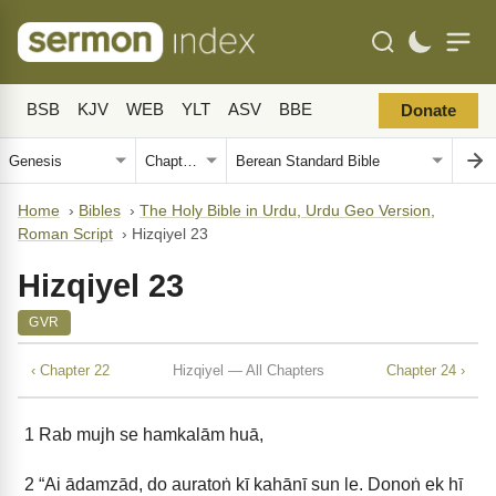
BSB
KJV
WEB
YLT
ASV
BBE
Donate
Home
›
Bibles
›
The Holy Bible in Urdu, Urdu Geo Version,
Roman Script
›
Hizqiyel 23
Hizqiyel 23
GVR
‹ Chapter 22
Hizqiyel — All Chapters
Chapter 24 ›
1
Rab mujh se hamkalām huā,
2
“Ai ādamzād, do auratoṅ kī kahānī sun le. Donoṅ ek hī