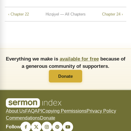
‹ Chapter 22
Hizqiyel — All Chapters
Chapter 24 ›
Everything we make is
available for free
because of
a generous community of supporters.
Donate
About Us
FAQ
API
Copying Permissions
Privacy Policy
Commendations
Donate
Follow