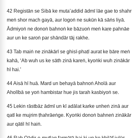
42
Registān se Sibā ke muta’addid ādmī lāe gae to shahr
meṅ shor mach gayā, aur logoṅ ne sukūn kā sāṅs liyā.
Ādmiyoṅ ne donoṅ bahnoṅ ke bāzuoṅ meṅ kaṛe pahnāe
aur un ke saroṅ par shāndār tāj rakhe.
43
Tab maiṅ ne zinākārī se ghisī-phaṭī aurat ke bāre meṅ
kahā, ‘Ab wuh us ke sāth zinā kareṅ, kyoṅki wuh zinākār
hī hai.’
44
Aisā hī huā. Mard un behayā bahnoṅ Aholā aur
Aholībā se yoṅ hambistar hue jis tarah kasbiyoṅ se.
45
Lekin rāstbāz ādmī un kī adālat karke unheṅ zinā aur
qatl ke mujrim ṭhahrāeṅge. Kyoṅki donoṅ bahneṅ zinākār
aur qātil hī haiṅ.
46
Rab Qādir-e-mutlaq farmātā hai ki un ke ḳhilāf julūs