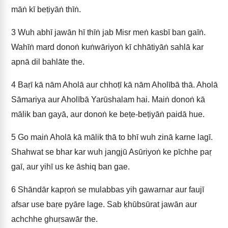
māṅ kī beṭiyāṅ thīṅ.
3
Wuh abhī jawān hī thīṅ jab Misr meṅ kasbī ban gaīṅ.
Wahīṅ mard donoṅ kuṅwāriyoṅ kī chhātiyāṅ sahlā kar
apnā dil bahlāte the.
4
Baṛī kā nām Aholā aur chhoṭī kā nām Aholībā thā. Aholā
Sāmariya aur Aholībā Yarūshalam hai. Maiṅ donoṅ kā
mālik ban gayā, aur donoṅ ke beṭe-beṭiyāṅ paidā hue.
5
Go maiṅ Aholā kā mālik thā to bhī wuh zinā karne lagī.
Shahwat se bhar kar wuh jangjū Asūriyoṅ ke pīchhe paṛ
gaī, aur yihī us ke āshiq ban gae.
6
Shāndār kapṛoṅ se mulabbas yih gawarnar aur faujī
afsar use baṛe pyāre lage. Sab ḳhūbsūrat jawān aur
achchhe ghuṛsawār the.