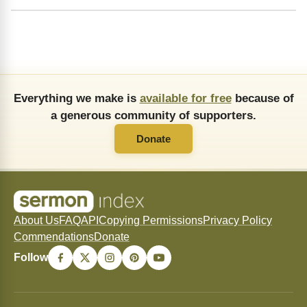
Everything we make is
available for free
because of
a generous community of supporters.
Donate
About Us
FAQ
API
Copying Permissions
Privacy Policy
Commendations
Donate
Follow