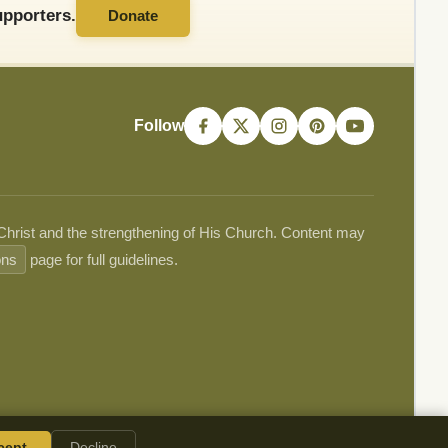
pporters.
Donate
Follow
 Christ and the strengthening of His Church. Content may
ons
page for full guidelines.
cept
Decline