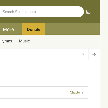
More..
Donate
Hymns
Music
Chapter 7 ›