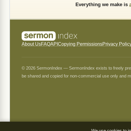
Everything we make is
About Us
FAQ
API
Copying Permissions
Privacy Polic
© 2026 SermonIndex — SermonIndex exists to freely preser
be shared and copied for non-commercial use only and m
We use cookies to im