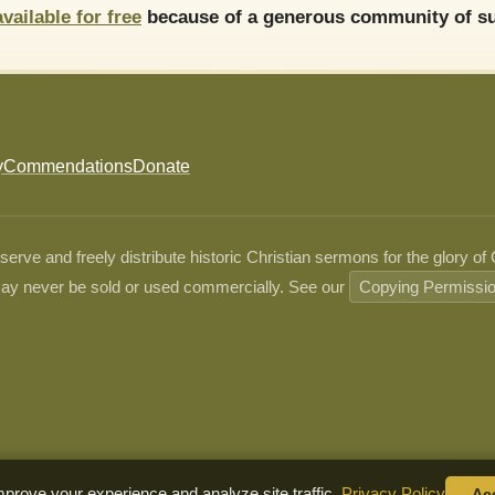
available for free
because of a generous community of su
y
Commendations
Donate
ve and freely distribute historic Christian sermons for the glory of
ay never be sold or used commercially. See our
Copying Permissi
prove your experience and analyze site traffic.
Privacy Policy
Ac