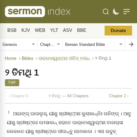
BSB
KJV
WEB
YLT
ASV
BBE
Donate
Home
›
Bibles
›
ପାର୍‌ମେଶ୍ୱାର୍‌ଆଃ ଜୀନିଦ୍‌ ବାଚାନ୍‌
›
୨ ତିମଥି 1
୨ ତିମଥି 1
TWF
‹ Chapter 0
୨ ତିମଥି — All Chapters
Chapter 2 ›
1
ଆଇଙ୍ଗ୍‌ ପାଉଲୁସ୍‌, ୟୀଶୁ ଖ୍ରୀଷ୍ଟ୍‌ଆଃ କୁଲାକାନ୍‌ନିଃ ତାନିଙ୍ଗ୍‌ । ଆବୁ
ୟୀଶୁ ଖ୍ରୀଷ୍ଟ୍‌ଲଃ ମେସାକାନ୍‌ ହରାତେ ପାର୍‌ମେଶ୍ୱାର୍‌ଆଃ ବାନାର୍‌ସା
ଲେକାତେ ୟୀଶୁ ଖ୍ରୀଷ୍ଟ୍‌ରେ ଜୀଦାନ୍‌ବୁ ନାମାକାଦା । ଏନା ଉଦୁବ୍‌