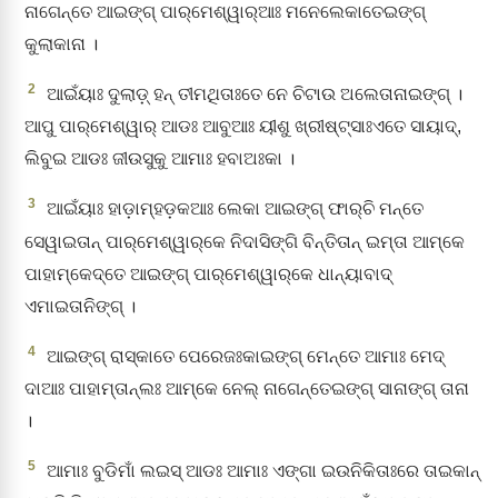
ନାଗେନ୍ତେ ଆଇଙ୍ଗ୍‌ ପାର୍‌ମେଶ୍ୱାର୍‌ଆଃ ମନେଲେକାତେଇଙ୍ଗ୍‌
କୁଲାକାନା ।
2
ଆଇଁୟାଃ ଦୁଲାଡ଼୍‌ ହନ୍‌ ତୀମଥିତାଃତେ ନେ ଚିଟାଉ ଅଲେତାନାଇଙ୍ଗ୍‌ ।
ଆପୁ ପାର୍‌ମେଶ୍ୱାର୍‌ ଆଡଃ ଆବୁଆଃ ୟୀଶୁ ଖ୍ରୀଷ୍ଟ୍‌ସାଃଏତେ ସାୟାଦ୍‌,
ଲିବୁଇ ଆଡଃ ଜୀଉସୁକୁ ଆମାଃ ହବାଅଃକା ।
3
ଆଇଁୟାଃ ହାଡ଼ାମ୍‌ହଡ଼କଆଃ ଲେକା ଆଇଙ୍ଗ୍‌ ଫାର୍‌ଚି ମନ୍‌ତେ
ସେୱାଇତାନ୍‌ ପାର୍‌ମେଶ୍ୱାର୍‌କେ ନିଦାସିଙ୍ଗି ବିନ୍ତିତାନ୍‌ ଇମ୍‌ତା ଆମ୍‌କେ
ପାହାମ୍‌କେଦ୍‌ତେ ଆଇଙ୍ଗ୍‌ ପାର୍‌ମେଶ୍ୱାର୍‌କେ ଧାନ୍ୟାବାଦ୍‌
ଏମାଇତାନିଙ୍ଗ୍‌ ।
4
ଆଇଙ୍ଗ୍‌ ରାସ୍‌କାତେ ପେରେଜଃକାଇଙ୍ଗ୍‌ ମେନ୍ତେ ଆମାଃ ମେଦ୍‌
ଦାଆଃ ପାହାମ୍‍ତାନ୍‍ଲଃ ଆମ୍‌କେ ନେଲ୍‌ ନାଗେନ୍ତେଇଙ୍ଗ୍‌ ସାନାଙ୍ଗ୍‌ ତାନା
।
5
ଆମାଃ ବୁଡିମାଁ ଲଇସ୍‌ ଆଡଃ ଆମାଃ ଏଙ୍ଗା ଇଉନିକିତାଃରେ ତାଇକାନ୍‌