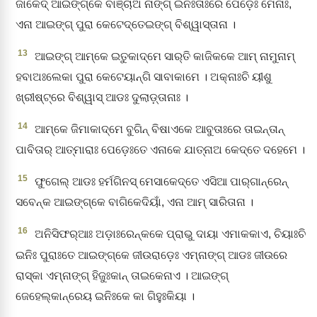
ଜାକେଦ୍‌ ଆଇଙ୍ଗ୍‌କେ ବାଞ୍ଚାଅ ନାଙ୍ଗ୍‌ ଇନିଃତାଃରେ ପେଡ଼େଃ ମେନାଃ,
ଏନା ଆଇଙ୍ଗ୍‌ ପୁରା କେଟେଦ୍‌ତେଇଙ୍ଗ୍‌ ବିଶ୍ୱାସ୍‌ତାନା ।
13
ଆଇଙ୍ଗ୍‌ ଆମ୍‌କେ ଇତୁକାଦ୍‌ମେ ସାର୍‌ତି କାଜିକକେ ଆମ୍‌ ନାମୁନାମ୍‌
ହବାଅଃଲେକା ପୁରା କେଟେୟାନ୍‌ଗି ସାବାକାମେ । ଅକ୍‌ନାଃଚି ୟୀଶୁ
ଖ୍ରୀଷ୍ଟ୍‌ରେ ବିଶ୍ୱାସ୍‌ ଆଡଃ ଦୁଲାଡ଼୍‌ତାନାଃ ।
14
ଆମ୍‌କେ ଜିମାକାଦ୍‌ମେ ବୁଗିନ୍‌ ବିଷାଏକେ ଆବୁତାଃରେ ତାଇନ୍‌ତାନ୍‌
ପାବିତାର୍‌ ଆତ୍ମାରାଃ ପେଡ଼େଃତେ ଏନାକେ ଯାତ୍‌ନାଅ କେଦ୍‌ତେ ଦହେମେ ।
15
ଫୁଗେଲ୍‌ ଆଡଃ ହର୍ମଗିନସ୍‌ ମେସାକେଦ୍‌ତେ ଏସିଆ ପାର୍‌ଗାନ୍‌ରେନ୍‌
ସବେନ୍‌କ ଆଇଙ୍ଗ୍‌କେ ବାଗିକେଦିୟାଁ, ଏନା ଆମ୍‌ ସାରିତାନା ।
16
ଅନିସିଫର୍‌ଆଃ ଅଡ଼ାଃରେନ୍‌କକେ ପ୍ରାଭୁ ଦାୟା ଏମାକକାଏ, ଚିୟାଃଚି
ଇନିଃ ପୁରାଃତେ ଆଇଙ୍ଗ୍‌କେ ଜୀଉରାଡ଼େଃ ଏମ୍‌ନାଙ୍ଗ୍‌ ଆଡଃ ଜୀଉରେ
ରାସ୍‌କା ଏମ୍‌ନାଙ୍ଗ୍‌ ହିଜୁଃକାନ୍‌ ତାଇକେନାଏ । ଆଇଙ୍ଗ୍‌
ଜେହେଲ୍‌କାନ୍‌ରେୟ ଇନିଃକେ କା ଗିହୁଃକିୟା ।