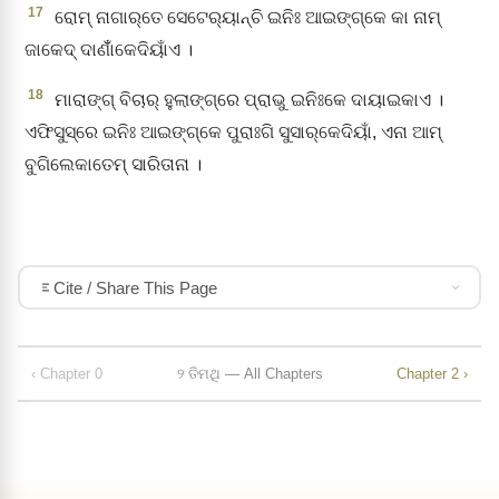
17
ରୋମ୍‌ ନାଗାର୍‌ତେ ସେଟେର୍‌ୟାନ୍‌ଚି ଇନିଃ ଆଇଙ୍ଗ୍‌କେ କା ନାମ୍‌
ଜାକେଦ୍‌ ଦାଣାଁଁକେଦିୟାଁଏ ।
18
ମାରାଙ୍ଗ୍‌ ବିଚାର୍‌ ହୁଲାଙ୍ଗ୍‌ରେ ପ୍ରାଭୁ ଇନିଃକେ ଦାୟାଇକାଏ ।
ଏଫିସୁସ୍‌ରେ ଇନିଃ ଆଇଙ୍ଗ୍‌କେ ପୁରାଃଗି ସୁସାର୍‌କେଦିୟାଁ, ଏନା ଆମ୍‌
ବୁଗିଲେକାତେମ୍ ସାରିତାନା ।
Cite / Share This Page
‹ Chapter 0
୨ ତିମଥି — All Chapters
Chapter 2 ›