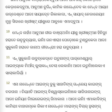
କେଡ଼ାକେଦ୍‌ବୁଆ, ଆବୁଆଃ ବୁଗିନ୍‌ କାମିକ ନାଗେନ୍ତେଦ କା ମେନ୍‌ଦ ଆୟାଃ
ଉଦ୍ଦେଶ୍‌ତେ ଆଡଃ ସାୟାଦ୍‍ତେ ରିକାକାଦା, ଏନ୍‌ ସାୟାଦ୍‌ ନେଡାରେୟାଃ
ମୁନୁ ସିଦାରେ ଖ୍ରୀଷ୍ଟ୍‌ ୟୀଶୁରେ ଆବୁକେ ଏମାଦ୍‍ବୁଆ ।
10
ମେନ୍‌ଦ ନାହାଁଃ ଆବୁଆଃ ଜୀଉ ବାଞ୍ଚାଅନିଃ ୟୀଶୁ ଖ୍ରୀଷ୍ଟ୍‌ଆଃ ହିନିଜୁଃ
ହରାତେ ଉନୁଦୁବ୍‌ୟାନା, ଇନିଃ ଗନଏଃରାଃ ପେଡ଼େଃକେ ଟୁଣ୍ଡୁକେଦା ଆଡଃ
ସୁକୁକାଜି ହରାତେ ଜାନାଅ ଜୀଦାନ୍‌ରାଃ ହରା ଉଦୁବ୍‌ୟାନା ।
11
ଏନ୍‌ ସୁକୁକାଜି ଉଦୁବ୍‌କେଦ୍‌ତେ ଇତୁନାଙ୍ଗ୍‌ ପାର୍‌ମେଶ୍ୱାର୍‌
ଆଇଙ୍ଗ୍‌କେ ମିଆଁଦ୍‌ କୁଲାକାନ୍‌ ଚେଲା ଲେକାନିଃ ଆଡଃ ଇତୁନିଃଲେକାଏ
ସାଲାକାଦିୟାଁ ।
12
ଏନା ନାଗେନ୍ତେ ଆଇଙ୍ଗ୍‌ ଦୁକୁ ସାହାତିଙ୍ଗ୍‌ ତାନ୍‌ରେୟ କାଇଙ୍ଗ୍‌
ବରତାନା । ଚିୟାଃଚି ଆଇଙ୍ଗ୍‌ ବିଶ୍ୱାସ୍‌କାଇନିଃକେ ସାରିତାନାଇଙ୍ଗ୍‌
ଆଡଃ ଇନିୟାଃ ତିଃଇରେଇଙ୍ଗ୍‌ ଜିମାକାନା । ଆଡଃ ଇନିଃ ଏମାକାଦିଙ୍ଗ୍‌
କାମିରାଃ ବାହାରମ୍‌କେ ରିକାଏ ନାଗେନ୍ତେ ମାରାଙ୍ଗ୍‌ ବିଚାର୍‌ ହୁଲାଙ୍ଗ୍‌