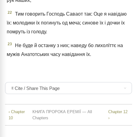
рук наших;
22
Тим говорить Господь Саваот так: Оце я навідаю
їх: молодики їх погинуть од меча; синове їх і дочки їх
помруть із голоду.
23
Не буде й останку з них; наведу бо лихолїттє на
мужів Анатотських часу навідання їх.
Cite / Share This Page
‹ Chapter
КНИГА ПРОРОКА ЕРЕМІЇ — All
Chapter 12
10
Chapters
›