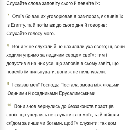
Слухайте слова заповіту сього й певнїте їх:
7
Отцїв бо ваших уговорював я раз-пораз, як вивів їх
із Египту, та й потім аж до сього дня й говорив:
Слухайте голосу мого.
8
Вони ж не слухали й не нахиляли уха свого; нї, вони
ходили упрямо за ледачим серцем своїм; тим і
допустив я на них усе, що заповів в сьому завітї, що
повелїв їм пильнувати, вони ж не пильнували.
9
І сказав менї Господь: Постала змова між людьми
Юдиними й осадниками Ерусалимськими:
10
Вони знов вернулись до беззаконств праотцїв
своїх, що уперлись не слухати слів моїх, та й пійшли
слїдом за иншими богами, щоб їм служити: так дом