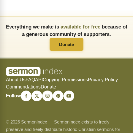
Everything we make is
available for free
because of
a generous community of supporters.
Donate
About Us
FAQ
API
Copying Permissions
Privacy Policy
Commendations
Donate
Follow
© 2026 SermonIndex — SermonIndex exists to freely
preserve and freely distribute historic Christian sermons for