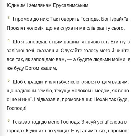
Юдиним і землянам Ерусалимським;
3
І промов до них: Так говорить Господь, Бог Ізрайлїв:
Проклят чоловік, що не слухати ме слів завіту сього,
4
Що я заповідав отцям вашим, як вивів їх із Египту, з
залїзної печі, сказавши: Слухайте голосу мого й чинїте
все так, як заповідаю вам, — а будете людьми моїми, я
же буду Богом вашим,
5
Щоб справдити клятьбу, якою клявся отцям вашим,
що надїлю їм землю, текущу молоком і медом, як воно
є ще й нинї. І відказав я, промовивши: Нехай так буде,
Господи!
6
І сказав тодї до мене Господь: Зʼясуй усї цї слова в
городах Юдиних і по улицях Ерусалимських, і промов: