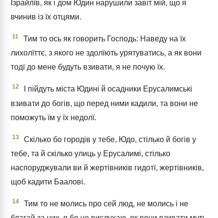
Ізрайлїв, як і дом Юдин нарушили завіт мій, що я
вчинив із їх отцями.
11
Тим то ось як говорить Господь: Наведу на їх
лихолїттє, з якого не здолїють урятуватись, а як вони
тодї до мене будуть взивати, я не почую їх.
12
І пійдуть міста Юдині й осадники Ерусалимські
взивати до богів, що перед ними кадили, та вони не
поможуть їм у їх недолї.
13
Скілько бо городів у тебе, Юдо, стілько й богів у
тебе, та й скілько улиць у Ерусалимі, стілько
наспоруджували ви й жертівників гидотї, жертівників,
щоб кадити Баалові.
14
Тим то не молись про сей люд, не молись і не
благай за них, я бо не вислухаю, як вони взивати муть