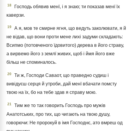
18
Господь обявив менї, і я знаю; ти показав менї їх
каверзи.
19
А я, мов те смирне ягня, що ведуть заколювати, я й
не відав, що вони проти мене лихі задуми складають:
Всипмо (потовченого їдовитого) дерева в його страву,
а вирвемо його з землї живих, щоб і ймя його вже
більш не споминалось.
20
Ти ж, Господи Саваот, що праведно судиш і
вивідуєш серця й утроби, дай менї вбачати помсту
твою на їх, бо на тебе здав я справу мою.
21
Тим же то так говорить Господь про мужів
Анатотських, про тих, що чигають на твою душу,
говорючи: Не пророкуй в імя Господнє, ато вмреш од