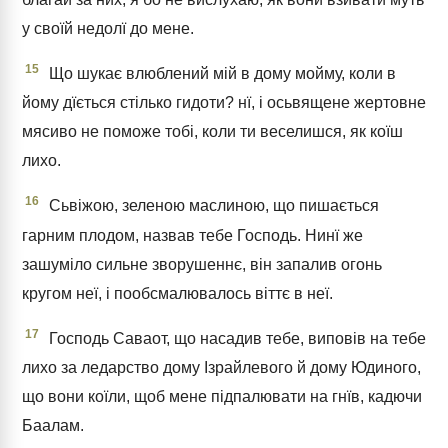
у своїй недолї до мене.
15
Що шукає влюблений мій в дому мойму, коли в
йому дїється стілько гидоти? нї, і осьвящене жертовне
мясиво не поможе тобі, коли ти веселишся, як коїш
лихо.
16
Сьвіжою, зеленою маслиною, що пишається
гарним плодом, назвав тебе Господь. Нинї же
зашуміло сильне зворушеннє, він запалив огонь
кругом неї, і пообсмалювалось віттє в неї.
17
Господь Саваот, що насадив тебе, виповів на тебе
лихо за ледарство дому Ізрайлевого й дому Юдиного,
що вони коїли, щоб мене підпалювати на гнїв, кадючи
Баалам.