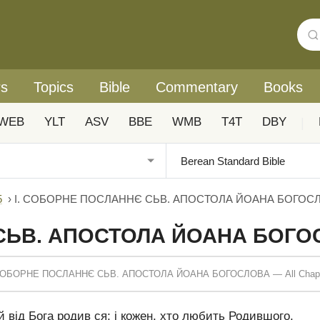
rs
Topics
Bible
Commentary
Books
WEB
YLT
ASV
BBE
WMB
T4T
DBY
|
5
›
I. СОБОРНЕ ПОСЛАННЄ СЬВ. АПОСТОЛА ЙОАНА БОГОСЛ
СЬВ. АПОСТОЛА ЙОАНА БОГО
 СОБОРНЕ ПОСЛАННЄ СЬВ. АПОСТОЛА ЙОАНА БОГОСЛОВА — All Chapt
й від Бога родив ся; і кожен, хто любить Родившого,