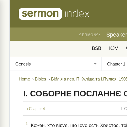
Speake
SERMONS:
BSB
KJV
Home
›
Bibles
›
Біблія в пер. П.Куліша та І.Пулюя, 190
I. СОБОРНЕ ПОСЛАННЄ 
‹ Chapter 4
I.
1
Кожен, хто вірує, що Ісус єсть Христос, то