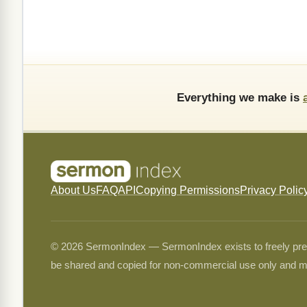
Everything we make is
About Us
FAQ
API
Copying Permissions
Privacy Polic
© 2026 SermonIndex — SermonIndex exists to freely preser
be shared and copied for non-commercial use only and m