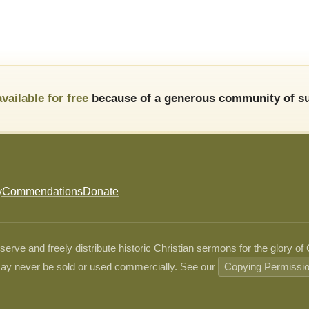
available for free
because of a generous community of su
y
Commendations
Donate
ve and freely distribute historic Christian sermons for the glory of
ay never be sold or used commercially. See our
Copying Permissi