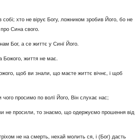
 собі; хто не вірує Богу, ложником зробив Його, бо не
 про Сина свого.
нам Бог, а се життє у Синї Його.
 Божого, життя не має.
жого, щоб ви знали, що маєте життє вічнє, і щоб
и чого просимо по волї Його, Він слухає нас;
 ми не просили, то знаємо, що одержуємо прошення від
ріхом не на смерть, нехай молить ся, і (Бог) дасть