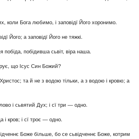
, коли Бога любимо, і заповідї Його хоронимо.
ї Його; а заповідї Його не тяжкі.
я побіда, побідивша сьвіт, віра наша.
вірує, що Ісус Син Божий?
ристос; та й не з водою тільки, а з водою і кровю; а
лово і сьвятий Дух; і сї три — одно.
а і кров; і сї троє — одно.
дченнє Боже більше, бо се сьвідченнє Боже, котрим