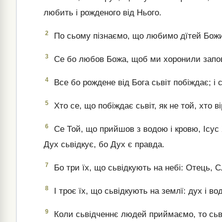
любить і рожденого від Нього.
2
По сьому пізнаємо, що любимо дїтей Божих
3
Се бо любов Божа, щоб ми хоронили заповід
4
Все бо рождене від Бога сьвіт побіждає; і с
5
Хто се, що побіждає сьвіт, як не той, хто 
6
Се Той, що прийшов з водою і кровю, Ісус Х
Дух сьвідкує, бо Дух є правда.
7
Бо три їх, що сьвідкують на небі: Отець, С
8
І троє їх, що сьвідкують на землї: дух і вод
9
Коли сьвідченнє людей приймаємо, то сьві