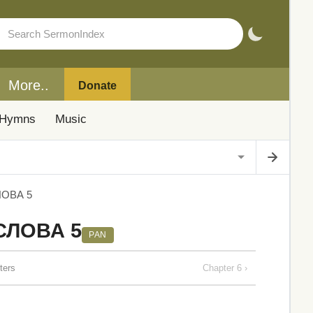
More..
Donate
Hymns
Music
ОВА 5
СЛОВА 5
PAN
ers
Chapter 6 ›