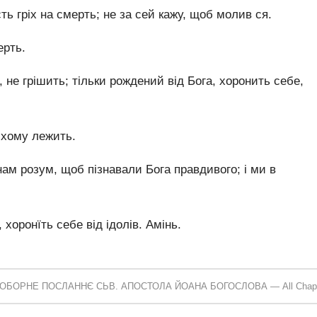
ь гріх на смерть; не за сей кажу, щоб молив ся.
ерть.
 не грішить; тільки рождений від Бога, хоронить себе,
лихому лежить.
ам розум, щоб пізнавали Бога правдивого; і ми в
 хоронїть себе від ідолів. Амінь.
 СОБОРНЕ ПОСЛАННЄ СЬВ. АПОСТОЛА ЙОАНА БОГОСЛОВА — All Chapt