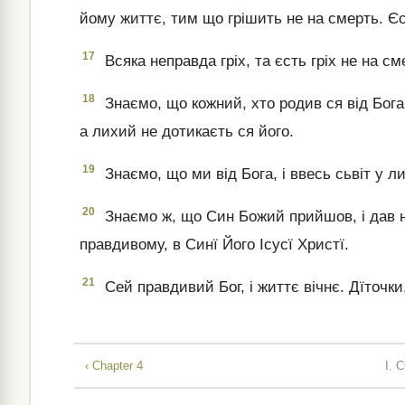
йому життє, тим що грішить не на смерть. Єст
17
Всяка неправда гріх, та єсть гріх не на см
18
Знаємо, що кожний, хто родив ся від Бога,
а лихий не дотикаєть ся його.
19
Знаємо, що ми від Бога, і ввесь сьвіт у 
20
Знаємо ж, що Син Божий прийшов, і дав н
правдивому, в Синї Його Ісусї Христї.
21
Сей правдивий Бог, і життє вічнє. Дїточки,
‹ Chapter 4
I.