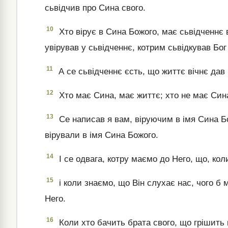
сьвідчив про Сина свого.
10
Хто вірує в Сина Божого, має сьвідченнє в
увірував у сьвідченнє, котрим сьвідкував Бог
11
А се сьвідченнє єсть, що життє вічнє дав 
12
Хто має Сина, має життє; хто не має Сина
13
Се написав я вам, віруючим в імя Сина Бо
вірували в імя Сина Божого.
14
І се одвага, котру маємо до Него, що, кол
15
і коли знаємо, що Він слухає нас, чого б
Него.
16
Коли хто бачить брата свого, що грішить г