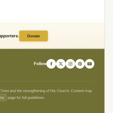
pporters.
Donate
Follow
 Christ and the strengthening of His Church. Content may
ons
page for full guidelines.