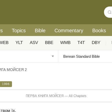
rs
Topics
Bible
Commentary
Books
WEB
YLT
ASV
BBE
WMB
T4T
DBY
|
ИГА МОЙСЕЯ 2
1996
ПЕРВА КНИГА МОЙСЕЯ — All Chapters
твом їх.