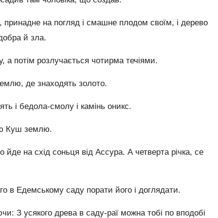
ї, принадне на погляд і смашне плодом своїм, і дерево
добра й зла.
у, а потім розлучається чотирма течіями.
землю, де знаходять золото.
ять і бедола-смолу і камінь оникс.
сю Куш землю.
о йде на схід соньця від Ассура. А четверта річка, се
ого в Едемському саду порати його і доглядати.
ючи: З усякого древа в саду-раї можна тобі по вподобі