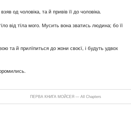
зяв од чоловіка, та й привів її до чоловіка.
 тїло від тїла мого. Мусить вона зватись людина; бо її
вою та й прилїпиться до жони своєї, і будуть удвох
 соромились.
ПЕРВА КНИГА МОЙСЕЯ — All Chapters