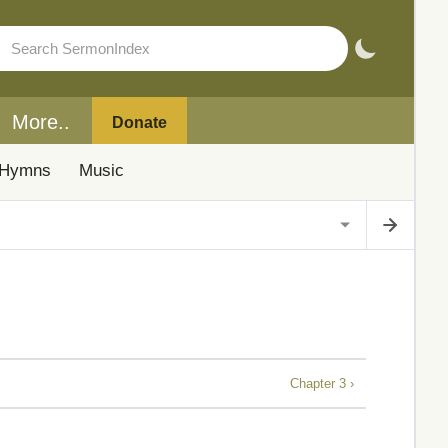
More..
Donate
Hymns
Music
Chapter 3 ›