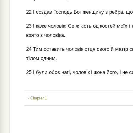
22
І создав Господь Бог женщину з ребра, що в
23
І каже чоловік: Се ж кість од костей моїх і
взято з чоловіка.
24
Тим оставить чоловік отця свого й матїр с
тїлом одним.
25
І були обоє нагі, чоловік і жона його, і не
‹ Chapter 1