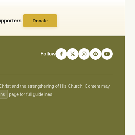
pporters.
Donate
Follow
 Christ and the strengthening of His Church. Content may
ons
page for full guidelines.