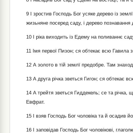
9
І зростив Господь Бог усяке дерево із земл
жизьняне посеред саду, і дерево познавання 
10
І ріка виходить із Едему на поливаннє сад
11
Імя первої Пизон; ся обтекає всю Гавила 
12
А золото в тій землї предобре. Там знаход
13
А друга річка зветься Гигон; ся обтекає в
14
А трейтя зветься Гиддекель; се та річка, щ
Евфрат.
15
І взяв Господь Бог чоловіка та й осадив й
16
І заповідав Господь Бог чоловікові, глагол