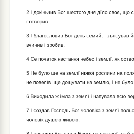
2
І докіньчив Бог шестого дня дїло своє, що с
сотворив.
3
І благословив Бог день семий, і зъясував йо
вчинив і зробив.
4
Се початок настання небес і землї, як сотво
5
Не було ще на землї нїякої рослини на полях
не повелїв іще дощувати на землю, і не бул
6
Виходила ж імла з землї і напувала всю ве
7
І создав Господь Бог чоловіка з землї польо
чоловік душею живою.
8
І насадив Бог сад у Едемі на востоцї, та й 