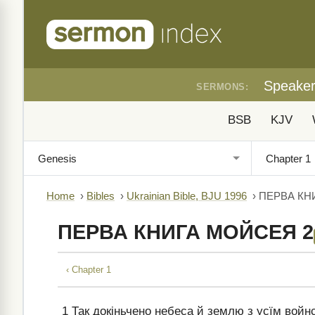
Speake
SERMONS:
BSB
KJV
Home
›
Bibles
›
Ukrainian Bible, BJU 1996
›
ПЕРВА КН
ПЕРВА КНИГА МОЙСЕЯ 2
‹ Chapter 1
1
Так докіньчено небеса й землю з усїм войнс