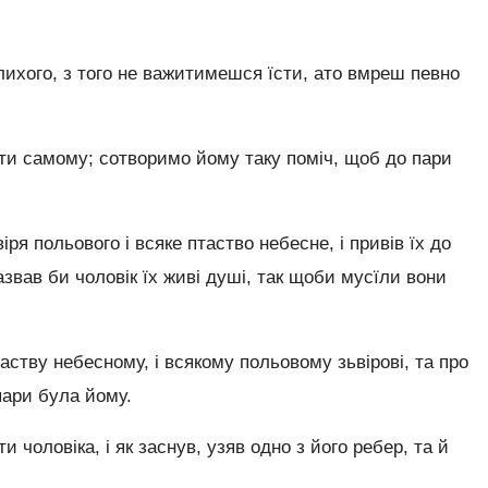
лихого, з того не важитимешся їсти, ато вмреш певно
ути самому; сотворимо йому таку поміч, щоб до пари
іря польового і всяке птаство небесне, і привів їх до
 назвав би чоловік їх живі душі, так щоби мусїли вони
птаству небесному, і всякому польовому зьвірові, та про
пари була йому.
 чоловіка, і як заснув, узяв одно з його ребер, та й