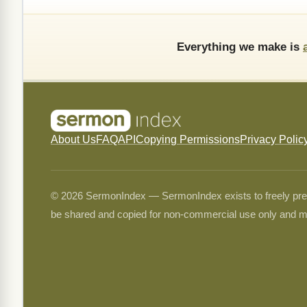
Everything we make is
About Us
FAQ
API
Copying Permissions
Privacy Polic
© 2026 SermonIndex — SermonIndex exists to freely preser
be shared and copied for non-commercial use only and m