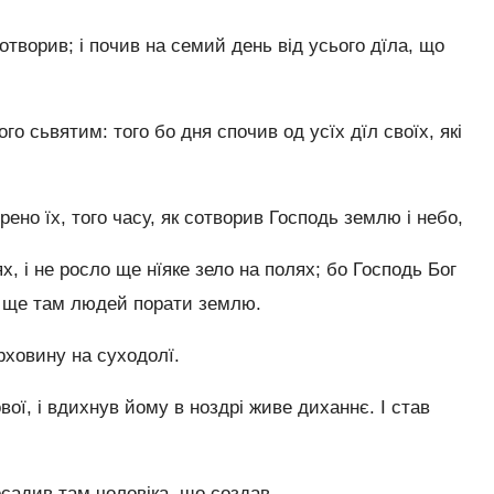
отворив; і почив на семий день від усього дїла, що
го сьвятим: того бо дня спочив од усїх дїл своїх, які
рено їх, того часу, як сотворив Господь землю і небо,
, і не росло ще нїяке зело на полях; бо Господь Бог
о ще там людей порати землю.
рховину на суходолї.
вої, і вдихнув йому в ноздрі живе диханнє. І став
осадив там чоловіка, що создав.