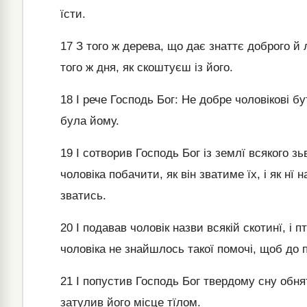
їсти.
17
З того ж дерева, що дає знаттє доброго й 
того ж дня, як скоштуєш із його.
18
І рече Господь Бог: Не добре чоловікові б
була йому.
19
І сотворив Господь Бог із землї всякого зьв
чоловіка побачити, як він зватиме їх, і як нї
зватись.
20
І подавав чоловік назви всякій скотинї, і 
чоловіка не знайшлось такої помочі, щоб до 
21
І попустив Господь Бог твердому сну обняти
затулив його місце тїлом.