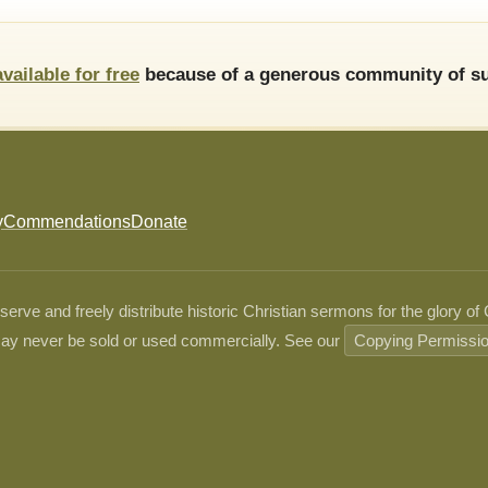
available for free
because of a generous community of su
y
Commendations
Donate
ve and freely distribute historic Christian sermons for the glory of
ay never be sold or used commercially. See our
Copying Permissi