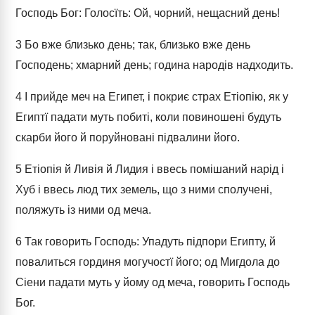
Господь Бог: Голосїть: Ой, чорний, нещасний день!
3
Бо вже близько день; так, близько вже день
Господень; хмарний день; година народів надходить.
4
І прийде меч на Египет, і покриє страх Етіопію, як у
Египтї падати муть побиті, коли повиношені будуть
скарби його й поруйновані підвалини його.
5
Етіопія й Ливія й Лидия і ввесь помішаний нарід і
Хуб і ввесь люд тих земель, що з ними сполучені,
поляжуть із ними од меча.
6
Так говорить Господь: Упадуть підпори Египту, й
повалиться гординя могучостї його; од Мигдола до
Сіени падати муть у йому од меча, говорить Господь
Бог.