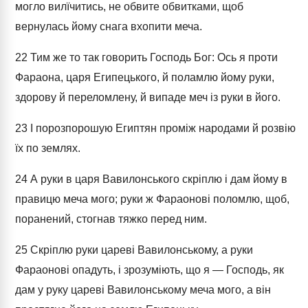
могло вилїчитись, не обвите обвитками, щоб
вернулась йому снага вхопити меча.
22
Тим же то так говорить Господь Бог: Ось я проти
Фараона, царя Египецького, й поламлю йому руки,
здорову й переломлену, й випаде меч із руки в його.
23
І порозпорошую Египтян проміж народами й розвію
їх по землях.
24
А руки в царя Вавилонського скріплю і дам йому в
правицю меча мого; руки ж Фараонові поломлю, щоб,
поранений, стогнав тяжко перед ним.
25
Скріплю руки цареві Вавилонському, а руки
Фараонові опадуть, і зрозуміють, що я — Господь, як
дам у руку цареві Вавилонському меча мого, а він