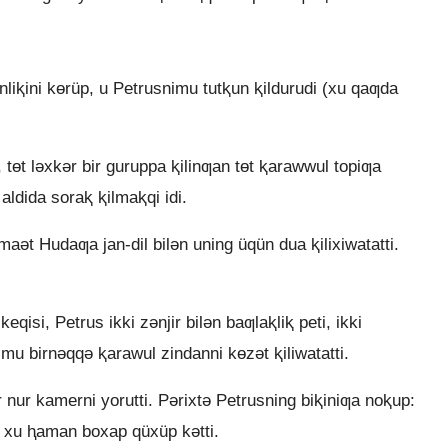
liⱪini kɵrüp, u Petrusnimu tutⱪun ⱪildurudi (xu qaƣda
 tɵt lǝxkǝr bir guruppa ⱪilinƣan tɵt ⱪarawwul topiƣa
aldida soraⱪ ⱪilmaⱪqi idi.
aǝt Hudaƣa jan-dil bilǝn uning üqün dua ⱪilixiwatatti.
eqisi, Petrus ikki zǝnjir bilǝn baƣlaⱪliⱪ peti, ikki
dimu birnǝqqǝ ⱪarawul zindanni kɵzǝt ⱪiliwatatti.
 nur kamerni yorutti. Pǝrixtǝ Petrusning biⱪiniƣa noⱪup:
ir xu ⱨaman boxap qüxüp kǝtti.