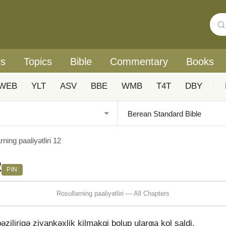
rs
Topics
Bible
Commentary
Books
WEB
YLT
ASV
BBE
WMB
T4T
DBY
|
rning paaliyǝtliri 12
2
PIN
Rosullarning paaliyǝtliri — All Chapters
zilirigǝ ziyankǝxlik ⱪilmaⱪqi bolup ularƣa ⱪol saldi.