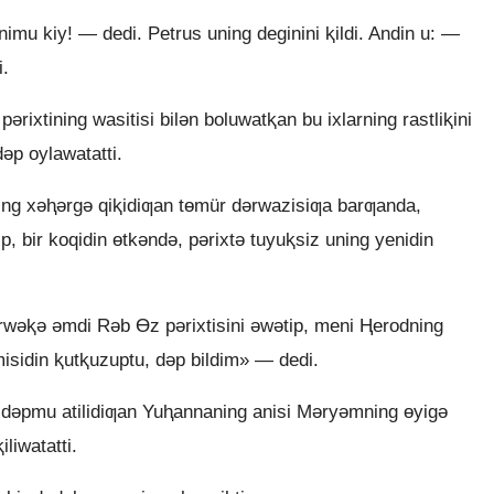
imu kiy! — dedi. Petrus uning deginini ⱪildi. Andin u: —
.
ǝrixtining wasitisi bilǝn boluwatⱪan bu ixlarning rastliⱪini
ǝp oylawatatti.
nning xǝⱨǝrgǝ qiⱪidiƣan tɵmür dǝrwazisiƣa barƣanda,
ip, bir koqidin ɵtkǝndǝ, pǝrixtǝ tuyuⱪsiz uning yenidin
rwǝⱪǝ ǝmdi Rǝb Ɵz pǝrixtisini ǝwǝtip, meni Ⱨerodning
misidin ⱪutⱪuzuptu, dǝp bildim» — dedi.
 dǝpmu atilidiƣan Yuⱨannaning anisi Mǝryǝmning ɵyigǝ
iliwatatti.