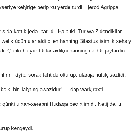
sǝriyǝ xǝⱨirigǝ berip xu yǝrdǝ turdi. Ⱨerod Agrippa
sida ⱪattiⱪ jedǝl bar idi. Ⱨalbuki, Tur wǝ Zidondikilǝr
xiwelix üqün ular aldi bilǝn hanning Bilastus isimlik xǝhsiy
di. Qünki bu yurttikilǝr axliⱪni hanning ilkidiki jaylardin
rini kiyip, soraⱪ tǝhtidǝ olturup, ularƣa nutuⱪ sɵzlidi.
lki bir ilaⱨning awazidur! — dǝp warⱪiraxti.
; qünki u xan-xǝrǝpni Hudaƣa beƣixlimidi. Nǝtijidǝ, u
rup kengǝydi.