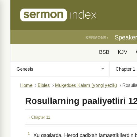
Speake
SERMONS:
BSB
KJV
Home
›
Bibles
›
Muⱪeddes Kalam (yǝngi yeziⱪ)
›
Rosulla
Rosullarning paaliyǝtliri 1
‹ Chapter 11
1
Xu qaƣlarda, Ⱨerod padixaⱨ jamaǝttikilǝrdin bǝ