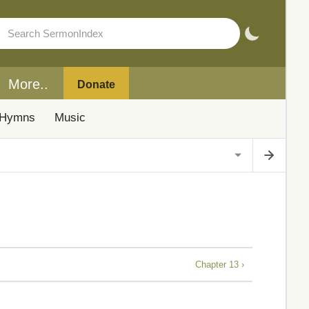
More..
Donate
Hymns
Music
Chapter 13 ›