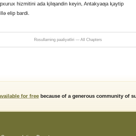
apxurux hizmitini ada ⱪilƣandin keyin, Antakyaƣa ⱪaytip
lǝ elip bardi.
Rosullarning paaliyǝtliri — All Chapters
available for free
because of a generous community of su