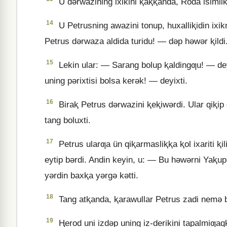
U dǝrwazining ixikini ⱪaⱪⱪanda, Roda isimlik
14
U Petrusning awazini tonup, huxalliⱪidin ix
Petrus dǝrwaza aldida turidu! — dǝp hǝwǝr ⱪildi
15
Lekin ular: — Sarang bolup ⱪaldingƣu! — dey
uning pǝrixtisi bolsa kerǝk! — deyixti.
16
Biraⱪ Petrus dǝrwazini ⱪeⱪiwǝrdi. Ular qiⱪi
tang boluxti.
17
Petrus ularƣa ün qiⱪarmasliⱪⱪa ⱪol ixariti ⱪil
eytip bǝrdi. Andin keyin, u: — Bu hǝwǝrni Yaⱪu
yǝrdin baxⱪa yǝrgǝ kǝtti.
18
Tang atⱪanda, ⱪarawullar Petrus zadi nemǝ bo
19
Ⱨerod uni izdǝp uning iz-derikini tapalmiƣaqⱪ