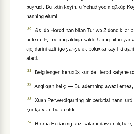
buyrudi. Bu ixtin keyin, u Yǝⱨudiyǝdin qüxüp Ⱪǝy
hanning ɵlümi
20
Əslidǝ Ⱨerod han bilǝn Tur wǝ Zidondikilǝr ari
birlixip, Ⱨerodning aldiƣa kǝldi. Uning bilǝn yari
ƣojidarini ɵzlirigǝ yar-yɵlǝk boluxⱪa ⱪayil ⱪilƣani
alatti.
21
Bǝlgilǝngǝn kɵrüxüx künidǝ Ⱨerod xaⱨanǝ tonli
22
Angliƣan hǝlⱪ: — Bu adǝmning awazi ǝmǝs, bǝ
23
Xuan Pǝrwǝrdigarning bir pǝrixtisi hanni urdi
ⱪurtⱪa yǝm bolup ɵldi.
24
Əmma Hudaning sɵz-kalami dawamliⱪ bǝrⱪ u