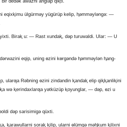
 bir dedǝk awazni anglap qiⱪti.
ikni eqixⱪimu ülgürmǝy yügürüp kelip, ⱨǝmmǝylǝngǝ: —
.
ixti. Biraⱪ u: — Rast xundaⱪ, dǝp turuwaldi. Ular: — U
p dǝrwazini eqip, uning ɵzini kɵrgǝndǝ ⱨǝmmǝylǝn ⱨang-
ip, ularƣa Rǝbning ɵzini zindandin ⱪandaⱪ elip qiⱪⱪanliⱪini
pⱪa wǝ ⱪerindaxlarƣa yǝtküzüp ⱪoyunglar, — dǝp, ɵzi u
ldi dǝp sarisimigǝ qüxti.
a, ⱪarawullarni soraⱪ ⱪilip, ularni ɵlümgǝ mǝⱨkum ⱪilixni