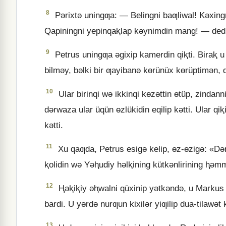
8
Pǝrixtǝ uningƣa: — Belingni baƣliwal! Kǝxingn
Qapiningni yepinqaⱪlap kǝynimdin mang! — dedi
9
Petrus uningƣa ǝgixip kamerdin qiⱪti. Biraⱪ u p
bilmǝy, bǝlki bir ƣayibanǝ kɵrünüx kɵrüptimǝn, d
10
Ular birinqi wǝ ikkinqi kɵzǝttin ɵtüp, zinda
dǝrwaza ular üqün ɵzlükidin eqilip kǝtti. Ular qiⱪ
kǝtti.
11
Xu qaƣda, Petrus esigǝ kelip, ɵz-ɵzigǝ: «Dǝ
ⱪolidin wǝ Yǝⱨudiy hǝlⱪining kütkǝnlirining ⱨǝm
12
Ⱨǝⱪiⱪiy ǝⱨwalni qüxinip yǝtkǝndǝ, u Markus
bardi. U yǝrdǝ nurƣun kixilǝr yiƣilip dua-tilawǝt ⱪ
13