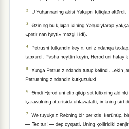
2
U Yuⱨannaning akisi Yaⱪupni ⱪiliqlap ɵltürdi.
3
Ɵzining bu ⱪilƣan ixining Yǝⱨudiylarƣa yaⱪⱪan
«petir nan ⱨeyti» mǝzgili idi).
4
Petrusni tutⱪandin keyin, uni zindanƣa taxlap,
tapxurdi. Pasha ⱨeyttin keyin, Ⱨerod uni halayiⱪ 
5
Xunga Petrus zindanda tutup ⱪelindi. Lekin jam
Petrusning zindandin ⱪutⱪuzuluxi
6
Əmdi Ⱨerod uni elip qiⱪip sot ⱪilixning aldinⱪi k
ⱪarawulning otturisida uhlawatatti; ixikning sirti
7
Wǝ tuyuⱪsiz Rǝbning bir pǝrixtisi kɵrünüp, bir
— Tez tur! — dǝp oyƣatti. Uning ⱪolliridiki zǝnj