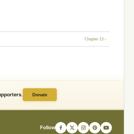
Chapter 13 ›
pporters.
Donate
Follow