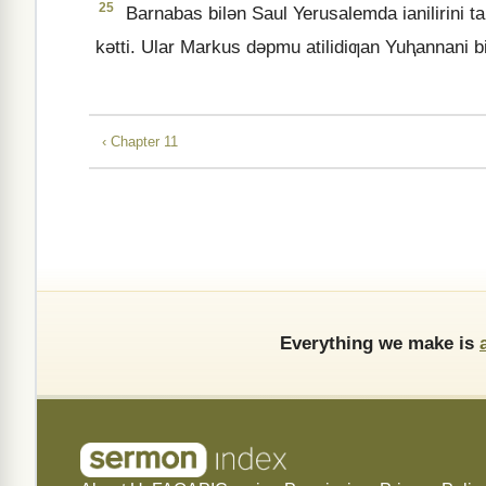
25
Barnabas bilǝn Saul Yerusalemda ianilirini t
kǝtti. Ular Markus dǝpmu atilidiƣan Yuⱨannani bil
‹ Chapter 11
Everything we make is