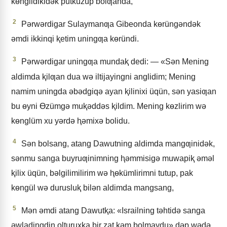
kɵnglidikidǝk pütküzüp bolƣanda,
2
Pǝrwǝrdigar Sulaymanƣa Gibeonda kɵrüngǝndǝk
ǝmdi ikkinqi ⱪetim uningƣa kɵründi.
3
Pǝrwǝrdigar uningƣa mundaⱪ dedi: — «Sǝn Mening
aldimda ⱪilƣan dua wǝ iltijayingni anglidim; Mening
namim uningda ǝbǝdgiqǝ ayan ⱪilinixi üqün, sǝn yasiƣan
bu ɵyni Ɵzümgǝ muⱪǝddǝs ⱪildim. Mening kɵzlirim wǝ
kɵnglüm xu yǝrdǝ ⱨǝmixǝ bolidu.
4
Sǝn bolsang, atang Dawutning aldimda mangƣinidǝk,
sǝnmu sanga buyruƣinimning ⱨǝmmisigǝ muwapiⱪ ǝmǝl
ⱪilix üqün, bǝlgilimilirim wǝ ⱨɵkümlirimni tutup, pak
kɵngül wǝ durusluⱪ bilǝn aldimda mangsang,
5
Mǝn ǝmdi atang Dawutⱪa: «Israilning tǝhtidǝ sanga
ǝwladingdin olturuxⱪa bir zat kǝm bolmaydu» dǝp wǝdǝ