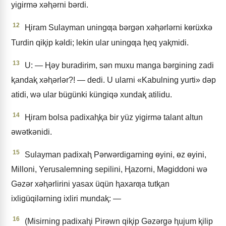
yigirmǝ xǝⱨǝrni bǝrdi.
12
Ⱨiram Sulayman uningƣa bǝrgǝn xǝⱨǝrlǝrni kɵrüxkǝ
Turdin qiⱪip kǝldi; lekin ular uningƣa ⱨeq yaⱪmidi.
13
U: — Ⱨǝy buradirim, sǝn muxu manga bǝrgining zadi
ⱪandaⱪ xǝⱨǝrlǝr?! — dedi. U ularni «Kabulning yurti» dǝp
atidi, wǝ ular bügünki küngiqǝ xundaⱪ atilidu.
14
Ⱨiram bolsa padixaⱨⱪa bir yüz yigirmǝ talant altun
ǝwǝtkǝnidi.
15
Sulayman padixaⱨ Pǝrwǝrdigarning ɵyini, ɵz ɵyini,
Milloni, Yerusalemning sepilini, Ⱨazorni, Mǝgiddoni wǝ
Gǝzǝr xǝⱨǝrlirini yasax üqün ⱨaxarƣa tutⱪan
ixligüqilǝrning ixliri mundaⱪ: —
16
(Misirning padixaⱨi Pirǝwn qiⱪip Gǝzǝrgǝ ⱨujum ⱪilip