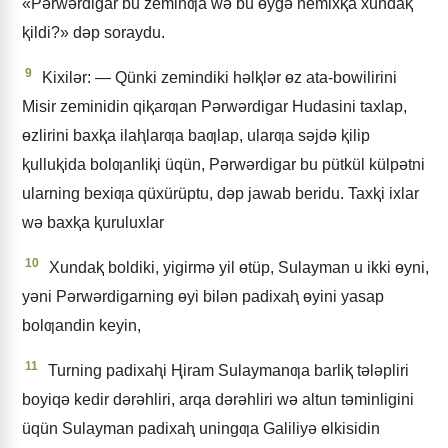
«Pǝrwǝrdigar bu zeminƣa wǝ bu ɵygǝ nemixⱪa xundaⱪ
ⱪildi?» dǝp soraydu.
9
Kixilǝr: — Qünki zemindiki hǝlⱪlǝr ɵz ata-bowilirini
Misir zeminidin qiⱪarƣan Pǝrwǝrdigar Hudasini taxlap,
ɵzlirini baxⱪa ilaⱨlarƣa baƣlap, ularƣa sǝjdǝ ⱪilip
ⱪulluⱪida bolƣanliⱪi üqün, Pǝrwǝrdigar bu pütkül külpǝtni
ularning bexiƣa qüxürüptu, dǝp jawab beridu. Taxⱪi ixlar
wǝ baxⱪa ⱪuruluxlar
10
Xundaⱪ boldiki, yigirmǝ yil ɵtüp, Sulayman u ikki ɵyni,
yǝni Pǝrwǝrdigarning ɵyi bilǝn padixaⱨ ɵyini yasap
bolƣandin keyin,
11
Turning padixaⱨi Ⱨiram Sulaymanƣa barliⱪ tǝlǝpliri
boyiqǝ kedir dǝrǝhliri, arqa dǝrǝhliri wǝ altun tǝminligini
üqün Sulayman padixaⱨ uningƣa Galiliyǝ ɵlkisidin