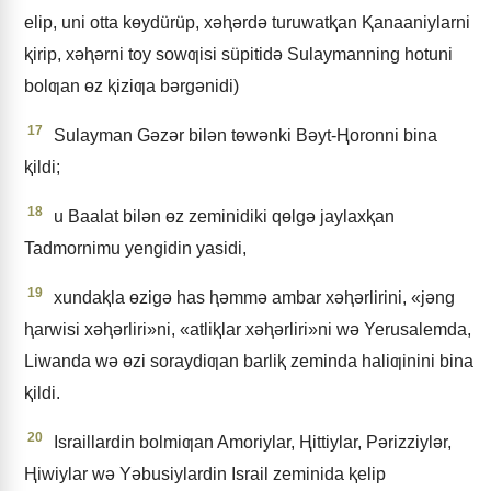
elip, uni otta kɵydürüp, xǝⱨǝrdǝ turuwatⱪan Ⱪanaaniylarni
ⱪirip, xǝⱨǝrni toy sowƣisi süpitidǝ Sulaymanning hotuni
bolƣan ɵz ⱪiziƣa bǝrgǝnidi)
17
Sulayman Gǝzǝr bilǝn tɵwǝnki Bǝyt-Ⱨoronni bina
ⱪildi;
18
u Baalat bilǝn ɵz zeminidiki qɵlgǝ jaylaxⱪan
Tadmornimu yengidin yasidi,
19
xundaⱪla ɵzigǝ has ⱨǝmmǝ ambar xǝⱨǝrlirini, «jǝng
ⱨarwisi xǝⱨǝrliri»ni, «atliⱪlar xǝⱨǝrliri»ni wǝ Yerusalemda,
Liwanda wǝ ɵzi soraydiƣan barliⱪ zeminda haliƣinini bina
ⱪildi.
20
Israillardin bolmiƣan Amoriylar, Ⱨittiylar, Pǝrizziylǝr,
Ⱨiwiylar wǝ Yǝbusiylardin Israil zeminida ⱪelip