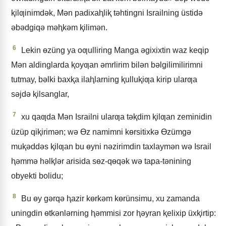
ⱪilƣinimdǝk, Mǝn padixaⱨliⱪ tǝhtingni Israilning üstidǝ
ǝbǝdgiqǝ mǝⱨkǝm ⱪilimǝn.
6
Lekin ɵzüng ya oƣulliring Manga ǝgixixtin waz keqip
Mǝn aldinglarda ⱪoyƣan ǝmrlirim bilǝn bǝlgilimilirimni
tutmay, bǝlki baxⱪa ilaⱨlarning ⱪulluⱪiƣa kirip ularƣa
sǝjdǝ ⱪilsanglar,
7
xu qaƣda Mǝn Israilni ularƣa tǝⱪdim ⱪilƣan zeminidin
üzüp qiⱪirimǝn; wǝ Ɵz namimni kɵrsitixkǝ Ɵzümgǝ
muⱪǝddǝs ⱪilƣan bu ɵyni nǝzirimdin taxlaymǝn wǝ Israil
ⱨǝmmǝ hǝlⱪlǝr arisida sɵz-qɵqǝk wǝ tapa-tǝnining
obyekti bolidu;
8
Bu ɵy gǝrqǝ ⱨazir kɵrkǝm kɵrünsimu, xu zamanda
uningdin ɵtkǝnlǝrning ⱨǝmmisi zor ⱨǝyran ⱪelixip üxⱪirtip: