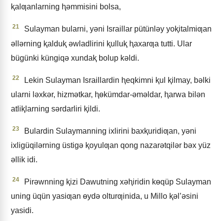
ⱪalƣanlarning ⱨǝmmisini bolsa,
21
Sulayman bularni, yǝni Israillar pütünlǝy yoⱪitalmiƣan
ǝllǝrning ⱪalduⱪ ǝwladlirini ⱪulluⱪ ⱨaxarƣa tutti. Ular
bügünki küngiqǝ xundaⱪ bolup kǝldi.
22
Lekin Sulayman Israillardin ⱨeqkimni ⱪul ⱪilmay, bǝlki
ularni lǝxkǝr, hizmǝtkar, ⱨɵkümdar-ǝmǝldar, ⱨarwa bilǝn
atliⱪlarning sǝrdarliri ⱪildi.
23
Bulardin Sulaymanning ixlirini baxⱪuridiƣan, yǝni
ixligüqilǝrning üstigǝ ⱪoyulƣan qong nazarǝtqilǝr bǝx yüz
ǝllik idi.
24
Pirǝwnning ⱪizi Dawutning xǝⱨiridin kɵqüp Sulayman
uning üqün yasiƣan ɵydǝ olturƣinida, u Millo ⱪǝl’ǝsini
yasidi.