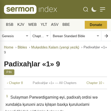
BSB
KJV
WEB
YLT
ASV
BBE
Donate
Home
›
Bibles
›
Muⱪeddes Kalam (yǝngi yeziⱪ)
›
Padixaⱨlar «1»
9
Padixaⱨlar «1» 9
PIN
‹ Chapter 8
Padixaⱨlar «1» — All Chapters
Chapter 10 ›
1
Sulayman Pǝrwǝrdigarning ɵyi, padixaⱨ ordisi wǝ
xundaⱪla ⱪuruxni arzu ⱪilƣan baxⱪa ⱪuruluxlarni