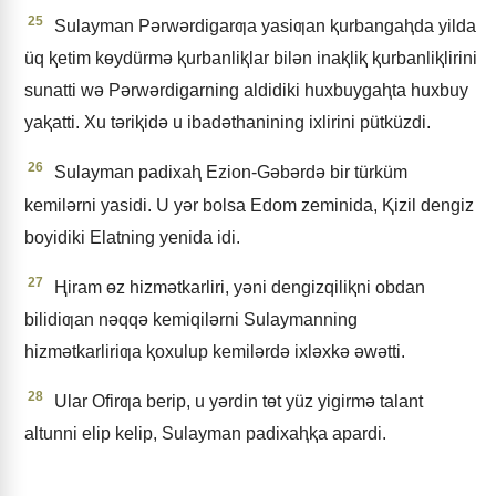
25
Sulayman Pǝrwǝrdigarƣa yasiƣan ⱪurbangaⱨda yilda
üq ⱪetim kɵydürmǝ ⱪurbanliⱪlar bilǝn inaⱪliⱪ ⱪurbanliⱪlirini
sunatti wǝ Pǝrwǝrdigarning aldidiki huxbuygaⱨta huxbuy
yaⱪatti. Xu tǝriⱪidǝ u ibadǝthanining ixlirini pütküzdi.
26
Sulayman padixaⱨ Ezion-Gǝbǝrdǝ bir türküm
kemilǝrni yasidi. U yǝr bolsa Edom zeminida, Ⱪizil dengiz
boyidiki Elatning yenida idi.
27
Ⱨiram ɵz hizmǝtkarliri, yǝni dengizqiliⱪni obdan
bilidiƣan nǝqqǝ kemiqilǝrni Sulaymanning
hizmǝtkarliriƣa ⱪoxulup kemilǝrdǝ ixlǝxkǝ ǝwǝtti.
28
Ular Ofirƣa berip, u yǝrdin tɵt yüz yigirmǝ talant
altunni elip kelip, Sulayman padixaⱨⱪa apardi.