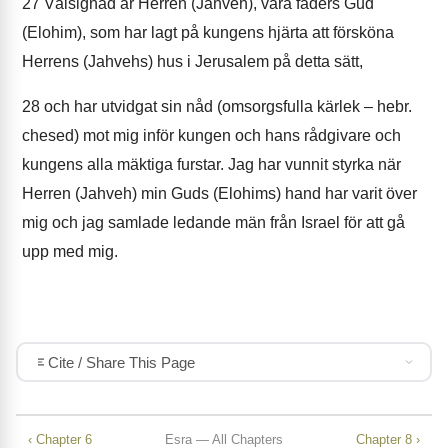
27
Välsignad är Herren (Jahveh), våra fäders Gud
(Elohim), som har lagt på kungens hjärta att försköna
Herrens (Jahvehs) hus i Jerusalem på detta sätt,
28
och har utvidgat sin nåd (omsorgsfulla kärlek – hebr.
chesed) mot mig inför kungen och hans rådgivare och
kungens alla mäktiga furstar. Jag har vunnit styrka när
Herren (Jahveh) min Guds (Elohims) hand har varit över
mig och jag samlade ledande män från Israel för att gå
upp med mig.
Cite / Share This Page
‹ Chapter 6
Esra — All Chapters
Chapter 8 ›