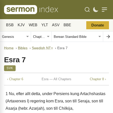
BSB
KJV
WEB
YLT
ASV
BBE
Donate
Home
›
Bibles
›
Swedish NT+
›
Esra 7
Esra 7
SVK
‹ Chapter 6
Esra — All Chapters
Chapter 8 ›
1
Nu, efter allt detta, under Persiens kung Artachshastas
(Artaxerxes I) regering kom Esra, son till Seraja, son till
Asarja (hebr. Azarjah), son till Chilkija,