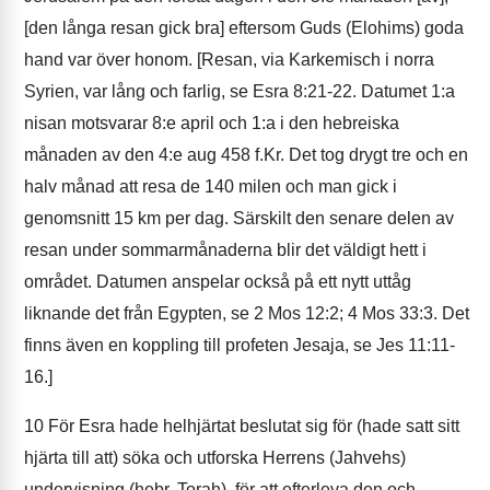
[den långa resan gick bra] eftersom Guds (Elohims) goda
hand var över honom. [Resan, via Karkemisch i norra
Syrien, var lång och farlig, se Esra 8:21-22. Datumet 1:a
nisan motsvarar 8:e april och 1:a i den hebreiska
månaden av den 4:e aug 458 f.Kr. Det tog drygt tre och en
halv månad att resa de 140 milen och man gick i
genomsnitt 15 km per dag. Särskilt den senare delen av
resan under sommarmånaderna blir det väldigt hett i
området. Datumen anspelar också på ett nytt uttåg
liknande det från Egypten, se 2 Mos 12:2; 4 Mos 33:3. Det
finns även en koppling till profeten Jesaja, se Jes 11:11-
16.]
10
För Esra hade helhjärtat beslutat sig för (hade satt sitt
hjärta till att) söka och utforska Herrens (Jahvehs)
undervisning (hebr. Torah), för att efterleva den och