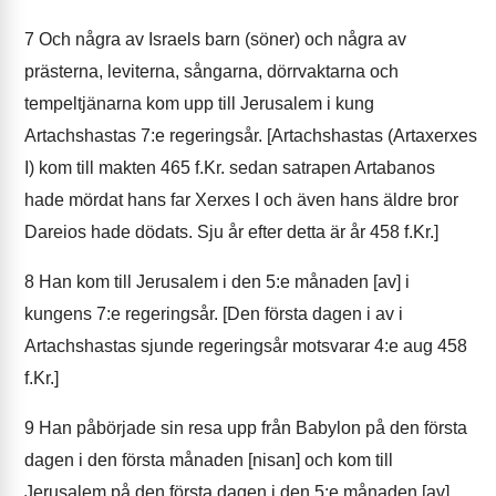
7
Och några av Israels barn (söner) och några av
prästerna, leviterna, sångarna, dörrvaktarna och
tempeltjänarna kom upp till Jerusalem i kung
Artachshastas 7:e regeringsår. [Artachshastas (Artaxerxes
I) kom till makten 465 f.Kr. sedan satrapen Artabanos
hade mördat hans far Xerxes I och även hans äldre bror
Dareios hade dödats. Sju år efter detta är år 458 f.Kr.]
8
Han kom till Jerusalem i den 5:e månaden [av] i
kungens 7:e regeringsår. [Den första dagen i av i
Artachshastas sjunde regeringsår motsvarar 4:e aug 458
f.Kr.]
9
Han påbörjade sin resa upp från Babylon på den första
dagen i den första månaden [nisan] och kom till
Jerusalem på den första dagen i den 5:e månaden [av],