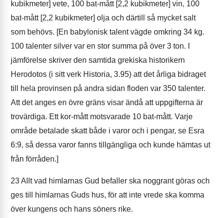
kubikmeter] vete, 100 bat-mått [2,2 kubikmeter] vin, 100
bat-mått [2,2 kubikmeter] olja och därtill så mycket salt
som behövs. [En babylonisk talent vägde omkring 34 kg.
100 talenter silver var en stor summa på över 3 ton. I
jämförelse skriver den samtida grekiska historikern
Herodotos (i sitt verk Historia, 3.95) att det årliga bidraget
till hela provinsen på andra sidan floden var 350 talenter.
Att det anges en övre gräns visar ändå att uppgifterna är
trovärdiga. Ett kor-mått motsvarade 10 bat-mått. Varje
område betalade skatt både i varor och i pengar, se Esra
6:9, så dessa varor fanns tillgängliga och kunde hämtas ut
från förråden.]
23
Allt vad himlarnas Gud befaller ska noggrant göras och
ges till himlarnas Guds hus, för att inte vrede ska komma
över kungens och hans söners rike.