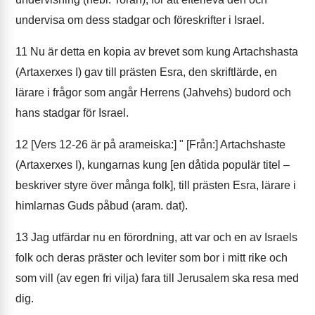
undervisa om dess stadgar och föreskrifter i Israel.
11
Nu är detta en kopia av brevet som kung Artachshasta
(Artaxerxes I) gav till prästen Esra, den skriftlärde, en
lärare i frågor som angår Herrens (Jahvehs) budord och
hans stadgar för Israel.
12
[Vers 12-26 är på arameiska:] " [Från:] Artachshaste
(Artaxerxes I), kungarnas kung [en dåtida populär titel –
beskriver styre över många folk], till prästen Esra, lärare i
himlarnas Guds påbud (aram. dat).
13
Jag utfärdar nu en förordning, att var och en av Israels
folk och deras präster och leviter som bor i mitt rike och
som vill (av egen fri vilja) fara till Jerusalem ska resa med
dig.