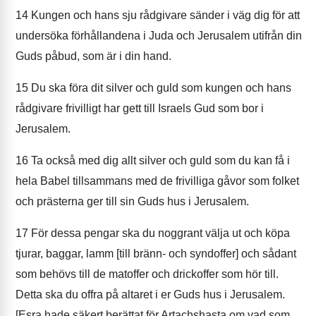
14
Kungen och hans sju rådgivare sänder i väg dig för att
undersöka förhållandena i Juda och Jerusalem utifrån din
Guds påbud, som är i din hand.
15
Du ska föra dit silver och guld som kungen och hans
rådgivare frivilligt har gett till Israels Gud som bor i
Jerusalem.
16
Ta också med dig allt silver och guld som du kan få i
hela Babel tillsammans med de frivilliga gåvor som folket
och prästerna ger till sin Guds hus i Jerusalem.
17
För dessa pengar ska du noggrant välja ut och köpa
tjurar, baggar, lamm [till bränn- och syndoffer] och sådant
som behövs till de matoffer och drickoffer som hör till.
Detta ska du offra på altaret i er Guds hus i Jerusalem.
[Esra hade säkert berättat för Artachshasta om vad som