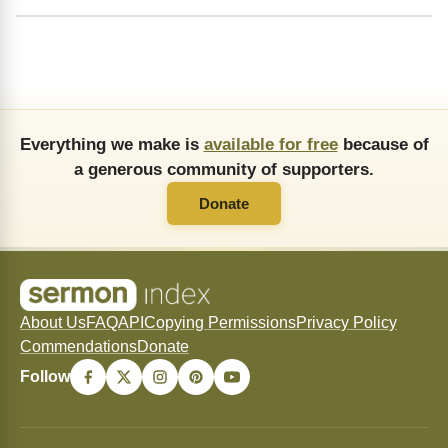
Everything we make is
available for free
because of
a generous community of supporters.
Donate
About Us
FAQ
API
Copying Permissions
Privacy Policy
Commendations
Donate
Follow