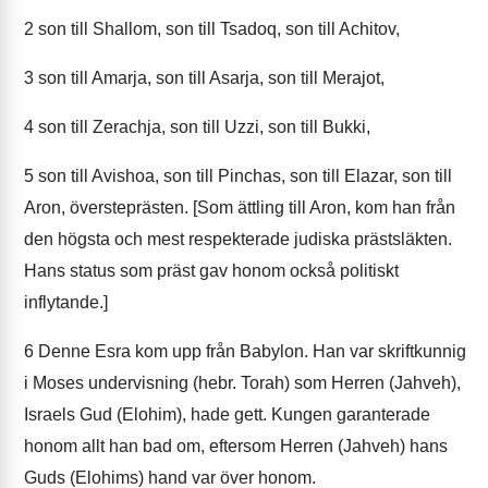
2
son till Shallom, son till Tsadoq, son till Achitov,
3
son till Amarja, son till Asarja, son till Merajot,
4
son till Zerachja, son till Uzzi, son till Bukki,
5
son till Avishoa, son till Pinchas, son till Elazar, son till
Aron, översteprästen. [Som ättling till Aron, kom han från
den högsta och mest respekterade judiska prästsläkten.
Hans status som präst gav honom också politiskt
inflytande.]
6
Denne Esra kom upp från Babylon. Han var skriftkunnig
i Moses undervisning (hebr. Torah) som Herren (Jahveh),
Israels Gud (Elohim), hade gett. Kungen garanterade
honom allt han bad om, eftersom Herren (Jahveh) hans
Guds (Elohims) hand var över honom.