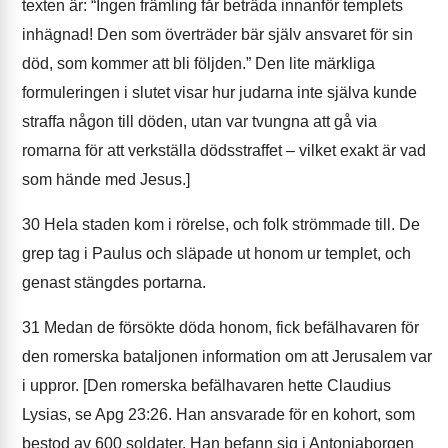
texten är: “Ingen främling får beträda innanför templets
inhägnad! Den som överträder bär själv ansvaret för sin
död, som kommer att bli följden.” Den lite märkliga
formuleringen i slutet visar hur judarna inte själva kunde
straffa någon till döden, utan var tvungna att gå via
romarna för att verkställa dödsstraffet – vilket exakt är vad
som hände med Jesus.]
30
Hela staden kom i rörelse, och folk strömmade till. De
grep tag i Paulus och släpade ut honom ur templet, och
genast stängdes portarna.
31
Medan de försökte döda honom, fick befälhavaren för
den romerska bataljonen information om att Jerusalem var
i uppror. [Den romerska befälhavaren hette Claudius
Lysias, se Apg 23:26. Han ansvarade för en kohort, som
bestod av 600 soldater. Han befann sig i Antoniaborgen