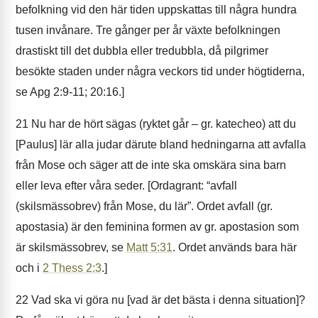
befolkning vid den här tiden uppskattas till några hundra
tusen invånare. Tre gånger per år växte befolkningen
drastiskt till det dubbla eller tredubbla, då pilgrimer
besökte staden under några veckors tid under högtiderna,
se Apg 2:9-11; 20:16.]
21
Nu har de hört sägas (ryktet går – gr. katecheo) att du
[Paulus] lär alla judar därute bland hedningarna att avfalla
från Mose och säger att de inte ska omskära sina barn
eller leva efter våra seder. [Ordagrant: “avfall
(skilsmässobrev) från Mose, du lär”. Ordet avfall (gr.
apostasia) är den feminina formen av gr. apostasion som
är skilsmässobrev, se
Matt 5:31
. Ordet används bara här
och i
2 Thess 2:3
.]
22
Vad ska vi göra nu [vad är det bästa i denna situation]?