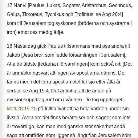
17
När vi [Paulus, Lukas, Sopater, Aristarchus, Secundus,
Gaius, Timoteus, Tychikus och Trofimus, se Apg 20:4]
kom till Jerusalem tog syskonen (bröderna och systrarna i
tron) emot oss med glädje.
18
Nästa dag gick Paulus tillsammans med oss andra till
Jakob [Jesu bror, som ledde församlingen i Jerusalem].
Alla de äldste [ledarna i församlingen] kom också dit. [Det
är anmärkningsvärt att ingen av apostlarna nämns. De
fanns med i det förra apostlamötet för sju eller åtta år
sedan, se Apg 15:4. Det är troligt att de är ute på
missionsuppdrag runt om i världen. De tog uppdraget i
Matt 28:19-20
på fullt allvar att nå hela världen under sin
livstid. Även om det finns berättelser och sägner som inte
är trovärdiga, kan man med ganska stor säkerhet ändå
säga att områden som ligger så långt från Jerusalem som