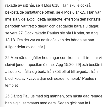
rakade av sitt hår, se 4 Mos 6:18. Han skulle också
bekosta de omfattande offren, se 4 Mos 6:14-15. Han var
inte själv delaktig i detta nasirlöfte, eftersom den kortaste
perioden var trettio dagar, och det gällde bara sju dagar,
se vers 27. Dock rakade Paulus sitt hår i Korint, se Apg
18:18. Om det var ett nasirlöfte kan det hända att han
fullgör delar av det här.]
25
Men när det gäller hedningar som kommit till tro, har vi
skrivit [under apostlamötet, se Apg 15:20, 29] och bestämt
att de ska hålla sig borta från kött offrat till avgudar, från
blod, kött av kvävda djur och sexuell omoral.” Paulus i
templet
26
Då tog Paulus med sig männen, och nästa dag renade
han sig tillsammans med dem. Sedan gick han in i