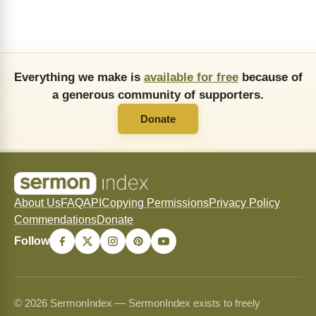
Everything we make is
available for free
because of
a generous community of supporters.
Donate
About Us
FAQ
API
Copying Permissions
Privacy Policy
Commendations
Donate
Follow
© 2026 SermonIndex — SermonIndex exists to freely