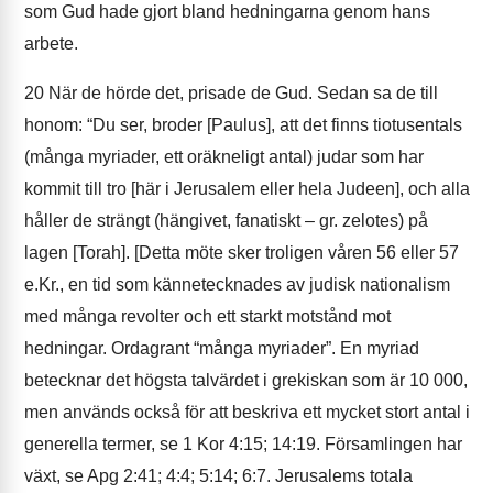
som Gud hade gjort bland hedningarna genom hans
arbete.
20
När de hörde det, prisade de Gud. Sedan sa de till
honom: “Du ser, broder [Paulus], att det finns tiotusentals
(många myriader, ett oräkneligt antal) judar som har
kommit till tro [här i Jerusalem eller hela Judeen], och alla
håller de strängt (hängivet, fanatiskt – gr. zelotes) på
lagen [Torah]. [Detta möte sker troligen våren 56 eller 57
e.Kr., en tid som kännetecknades av judisk nationalism
med många revolter och ett starkt motstånd mot
hedningar. Ordagrant “många myriader”. En myriad
betecknar det högsta talvärdet i grekiskan som är 10 000,
men används också för att beskriva ett mycket stort antal i
generella termer, se 1 Kor 4:15; 14:19. Församlingen har
växt, se Apg 2:41; 4:4; 5:14; 6:7. Jerusalems totala