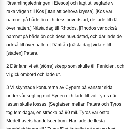
församlingsledningen i Efesos] och lagt ut, seglade vi
raka vägen till Kos [utan att behöva kryssa]. [Kos var
namnet på både ön och dess huvudstad, de lade till där
över natten.] Nästa dag till Rhodos. [Rhodos var också
namnet på både ön och dess huvudstad, och där lade de
också till över natten.] Därifrån [nästa dag] vidare till
[staden] Patara.
2
Där fann vi ett [större] skepp som skulle till Fenicien, och
vi gick ombord och lade ut.
3
Vi skymtade konturerna av Cypern på vänster sida
under vår segling mot Syrien och lade till vid Tyros där
lasten skulle lossas. [Seglatsen mellan Patara och Tyros
tog fem dagar, en sträcka på 90 mil. Tyros var östra
Medelhavets handelscentrum. Här lade de flesta