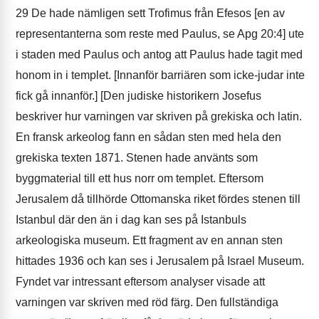
29
De hade nämligen sett Trofimus från Efesos [en av
representanterna som reste med Paulus, se Apg 20:4] ute
i staden med Paulus och antog att Paulus hade tagit med
honom in i templet. [Innanför barriären som icke-judar inte
fick gå innanför.] [Den judiske historikern Josefus
beskriver hur varningen var skriven på grekiska och latin.
En fransk arkeolog fann en sådan sten med hela den
grekiska texten 1871. Stenen hade använts som
byggmaterial till ett hus norr om templet. Eftersom
Jerusalem då tillhörde Ottomanska riket fördes stenen till
Istanbul där den än i dag kan ses på Istanbuls
arkeologiska museum. Ett fragment av en annan sten
hittades 1936 och kan ses i Jerusalem på Israel Museum.
Fyndet var intressant eftersom analyser visade att
varningen var skriven med röd färg. Den fullständiga