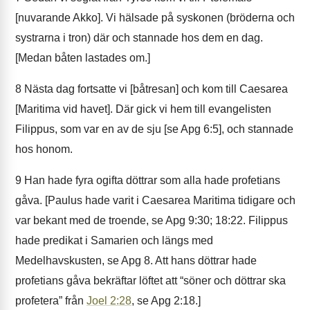
[nuvarande Akko]. Vi hälsade på syskonen (bröderna och
systrarna i tron) där och stannade hos dem en dag.
[Medan båten lastades om.]
8
Nästa dag fortsatte vi [båtresan] och kom till Caesarea
[Maritima vid havet]. Där gick vi hem till evangelisten
Filippus, som var en av de sju [se Apg 6:5], och stannade
hos honom.
9
Han hade fyra ogifta döttrar som alla hade profetians
gåva. [Paulus hade varit i Caesarea Maritima tidigare och
var bekant med de troende, se Apg 9:30; 18:22. Filippus
hade predikat i Samarien och längs med
Medelhavskusten, se Apg 8. Att hans döttrar hade
profetians gåva bekräftar löftet att “söner och döttrar ska
profetera” från
Joel 2:28
, se Apg 2:18.]