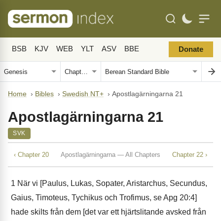
BSB
KJV
WEB
YLT
ASV
BBE
Donate
Home
›
Bibles
›
Swedish NT+
›
Apostlagärningarna 21
Apostlagärningarna 21
SVK
‹ Chapter 20
Apostlagärningarna — All Chapters
Chapter 22 ›
1
När vi [Paulus, Lukas, Sopater, Aristarchus, Secundus,
Gaius, Timoteus, Tychikus och Trofimus, se Apg 20:4]
hade skilts från dem [det var ett hjärtslitande avsked från