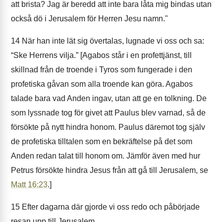
att brista? Jag är beredd att inte bara låta mig bindas utan
också dö i Jerusalem för Herren Jesu namn."
14
När han inte lät sig övertalas, lugnade vi oss och sa:
“Ske Herrens vilja.” [Agabos står i en profettjänst, till
skillnad från de troende i Tyros som fungerade i den
profetiska gåvan som alla troende kan göra. Agabos
talade bara vad Anden ingav, utan att ge en tolkning. De
som lyssnade tog för givet att Paulus blev varnad, så de
försökte på nytt hindra honom. Paulus däremot tog själv
de profetiska tilltalen som en bekräftelse på det som
Anden redan talat till honom om. Jämför även med hur
Petrus försökte hindra Jesus från att gå till Jerusalem, se
Matt 16:23
.]
15
Efter dagarna där gjorde vi oss redo och påbörjade
resan upp till Jerusalem.