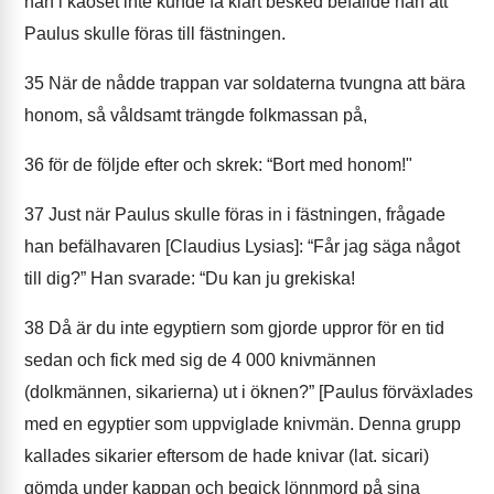
han i kaoset inte kunde få klart besked befallde han att
Paulus skulle föras till fästningen.
35
När de nådde trappan var soldaterna tvungna att bära
honom, så våldsamt trängde folkmassan på,
36
för de följde efter och skrek: “Bort med honom!"
37
Just när Paulus skulle föras in i fästningen, frågade
han befälhavaren [Claudius Lysias]: “Får jag säga något
till dig?” Han svarade: “Du kan ju grekiska!
38
Då är du inte egyptiern som gjorde uppror för en tid
sedan och fick med sig de 4 000 knivmännen
(dolkmännen, sikarierna) ut i öknen?” [Paulus förväxlades
med en egyptier som uppviglade knivmän. Denna grupp
kallades sikarier eftersom de hade knivar (lat. sicari)
gömda under kappan och begick lönnmord på sina