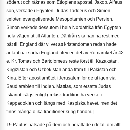
söderut och räknas som Etiopiens apostel. Jakob, Alfeus
son, verkade i Egypten. Judas Taddeus och Simon
seloten evangeliserade Mesopotamien och Persien.
Simon verkade dessutom i hela Nordafrika från Egypten
hela vägen ut till Atlanten. Därifrån ska han ha rest med
båt till England där vi vet att kristendomen redan hade
anlänt när södra England blev en del av Romarriket år 43
e. Kr. Tomas och Bartolomeus reste först till Kazakstan,
Kirgizistan och Uzbekistan ända fram till Pakistan och
Kina. Efter apostlamötet i Jerusalem for de ut igen via
Saudiarabien till Indien. Mattias, som ersatte Judas
Iskariot, sägs enligt grekisk tradition ha verkat i
Kappadokien och längs med Kaspiska havet, men det
finns många olika traditioner kring honom.]
19
Paulus hälsade på dem och berättade i detalj om allt