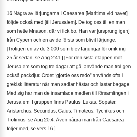
16
Några av lärjungarna i Caesarea [Maritima vid havet]
följde också med [till Jerusalem]. De tog oss till en man
som hette Mnason, där vi fick bo. Han var [ursprungligen]
från Cypern och en av de första som blivit lärjunge.
[Troligen en av de 3 000 som blev lärjungar för omkring
25 år sedan, se Apg 2:41.] [För den sista etappen mot
Jerusalem som tog tre dagar att gå, använde man troligen
också packdjur. Ordet “gjorde oss redo” används ofta i
grekisk litteratur när man sadlar hästar och lastar bagage.
Med sig har man de insamlade medlen till församlingen i
Jerusalem. I gruppen finns Paulus, Lukas, Sopater,
Aristarchus, Secundus, Gaius, Timoteus, Tychikus och
Trofimus, se Apg 20:4. Även några män från Caesarea
följer med, se vers 16.]