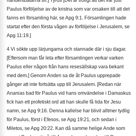
handelsbåtarna till.] Tyros [Det är troligt att det var just
Paulus förföljelse av de kristna som var orsaken till att det
fanns en församling här, se Apg 9:1. Församlingen hade
startat efter den första vågen av förföljelse i Jerusalem, se
Apg 11:19.]
4
Vi sökte upp lärjungarna och stannade där i sju dagar.
[Eftersom man får leta efter församlingen verkar varken
Paulus eller någon från hans resesällskap vara bekant
med dem.] Genom Anden sa de åt Paulus upprepade
gånger att inte fortsätta upp till Jerusalem. [Redan när
Ananias bad för Paulus vid hans omvändelse i Damaskus
fick han ett profetiskt ord att han skulle få lida för Jesu
namn, se Apg 9:16. Denna kallelse har blivit alltmer tydlig
för Paulus, först i Efesos, se Apg 19:21, och sedan i
Miletos, se Apg 20:22. Kan då samme helige Ande som