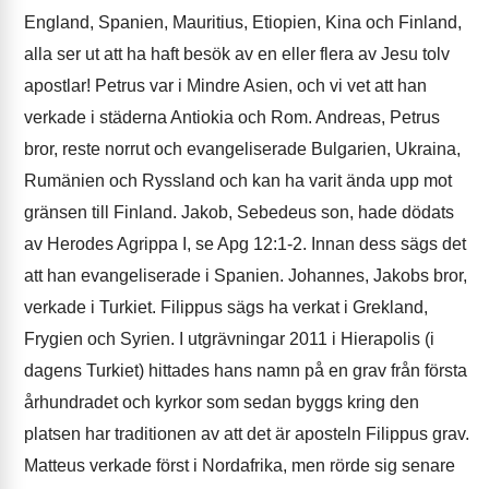
England, Spanien, Mauritius, Etiopien, Kina och Finland,
alla ser ut att ha haft besök av en eller flera av Jesu tolv
apostlar! Petrus var i Mindre Asien, och vi vet att han
verkade i städerna Antiokia och Rom. Andreas, Petrus
bror, reste norrut och evangeliserade Bulgarien, Ukraina,
Rumänien och Ryssland och kan ha varit ända upp mot
gränsen till Finland. Jakob, Sebedeus son, hade dödats
av Herodes Agrippa I, se Apg 12:1-2. Innan dess sägs det
att han evangeliserade i Spanien. Johannes, Jakobs bror,
verkade i Turkiet. Filippus sägs ha verkat i Grekland,
Frygien och Syrien. I utgrävningar 2011 i Hierapolis (i
dagens Turkiet) hittades hans namn på en grav från första
århundradet och kyrkor som sedan byggs kring den
platsen har traditionen av att det är aposteln Filippus grav.
Matteus verkade först i Nordafrika, men rörde sig senare