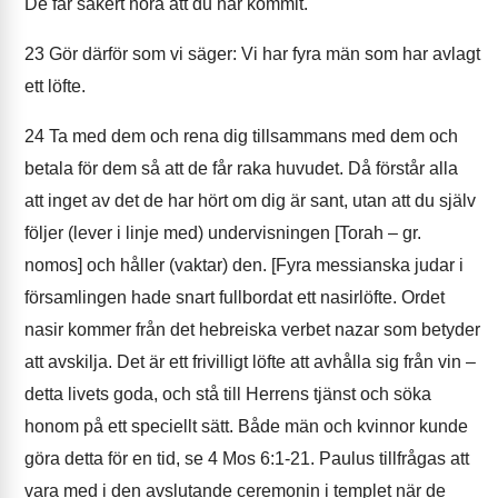
De får säkert höra att du har kommit.
23
Gör därför som vi säger: Vi har fyra män som har avlagt
ett löfte.
24
Ta med dem och rena dig tillsammans med dem och
betala för dem så att de får raka huvudet. Då förstår alla
att inget av det de har hört om dig är sant, utan att du själv
följer (lever i linje med) undervisningen [Torah – gr.
nomos] och håller (vaktar) den. [Fyra messianska judar i
församlingen hade snart fullbordat ett nasirlöfte. Ordet
nasir kommer från det hebreiska verbet nazar som betyder
att avskilja. Det är ett frivilligt löfte att avhålla sig från vin –
detta livets goda, och stå till Herrens tjänst och söka
honom på ett speciellt sätt. Både män och kvinnor kunde
göra detta för en tid, se 4 Mos 6:1-21. Paulus tillfrågas att
vara med i den avslutande ceremonin i templet när de