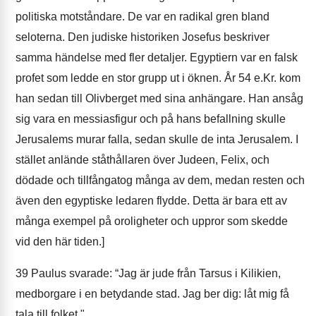
politiska motståndare. De var en radikal gren bland
seloterna. Den judiske historiken Josefus beskriver
samma händelse med fler detaljer. Egyptiern var en falsk
profet som ledde en stor grupp ut i öknen. År 54 e.Kr. kom
han sedan till Olivberget med sina anhängare. Han ansåg
sig vara en messiasfigur och på hans befallning skulle
Jerusalems murar falla, sedan skulle de inta Jerusalem. I
stället anlände ståthållaren över Judeen, Felix, och
dödade och tillfångatog många av dem, medan resten och
även den egyptiske ledaren flydde. Detta är bara ett av
många exempel på oroligheter och uppror som skedde
vid den här tiden.]
39
Paulus svarade: “Jag är jude från Tarsus i Kilikien,
medborgare i en betydande stad. Jag ber dig: låt mig få
tala till folket."