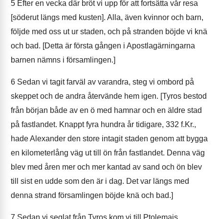
5
Efter en vecka där bröt vi upp för att fortsätta vår resa
[söderut längs med kusten]. Alla, även kvinnor och barn,
följde med oss ut ur staden, och på stranden böjde vi knä
och bad. [Detta är första gången i Apostlagärningarna
barnen nämns i församlingen.]
6
Sedan vi tagit farväl av varandra, steg vi ombord på
skeppet och de andra återvände hem igen. [Tyros bestod
från början både av en ö med hamnar och en äldre stad
på fastlandet. Knappt fyra hundra år tidigare, 332 f.Kr.,
hade Alexander den store intagit staden genom att bygga
en kilometerlång väg ut till ön från fastlandet. Denna väg
blev med åren mer och mer kantad av sand och ön blev
till sist en udde som den är i dag. Det var längs med
denna strand församlingen böjde knä och bad.]
7
Sedan vi seglat från Tyros kom vi till Ptolemais