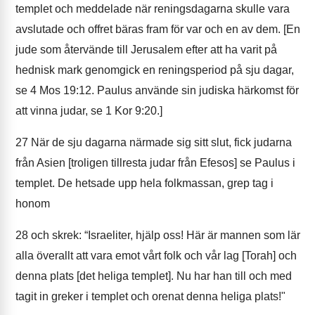
templet och meddelade när reningsdagarna skulle vara
avslutade och offret bäras fram för var och en av dem. [En
jude som återvände till Jerusalem efter att ha varit på
hednisk mark genomgick en reningsperiod på sju dagar,
se 4 Mos 19:12. Paulus använde sin judiska härkomst för
att vinna judar, se 1 Kor 9:20.]
27
När de sju dagarna närmade sig sitt slut, fick judarna
från Asien [troligen tillresta judar från Efesos] se Paulus i
templet. De hetsade upp hela folkmassan, grep tag i
honom
28
och skrek: “Israeliter, hjälp oss! Här är mannen som lär
alla överallt att vara emot vårt folk och vår lag [Torah] och
denna plats [det heliga templet]. Nu har han till och med
tagit in greker i templet och orenat denna heliga plats!"