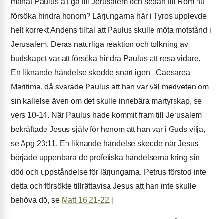
manat Paulus att gå till Jerusalem och sedan till Rom nu
försöka hindra honom? Lärjungarna här i Tyros upplevde
helt korrekt Andens tilltal att Paulus skulle möta motstånd i
Jerusalem. Deras naturliga reaktion och tolkning av
budskapet var att försöka hindra Paulus att resa vidare.
En liknande händelse skedde snart igen i Caesarea
Maritima, då svarade Paulus att han var väl medveten om
sin kallelse även om det skulle innebära martyrskap, se
vers 10-14. När Paulus hade kommit fram till Jerusalem
bekräftade ­Jesus själv för honom att han var i Guds vilja,
se Apg 23:11. En liknande händelse skedde när Jesus
började uppenbara de profetiska händelserna kring sin
död och uppståndelse för lärjungarna. Petrus förstod inte
detta och försökte tillrättavisa Jesus att han inte skulle
behöva dö, se
Matt 16:21-22
.]