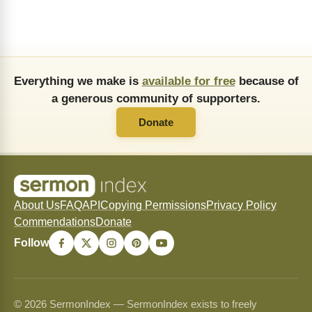
Everything we make is
available for free
because of
a generous community of supporters.
Donate
About Us
FAQ
API
Copying Permissions
Privacy Policy
Commendations
Donate
Follow
© 2026 SermonIndex — SermonIndex exists to freely