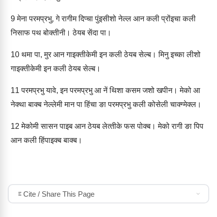
9
मेना परमप्रभु, गे रागीम दिप्‍चा पुंइसीशो नेल्‍ल आन कली प्रोंइचा कली
निसाफ पथ बोक्‍तीनी। ठेयब सेंदा पा।
10
थमा पा, मुर आन गाइक्‍तीकेमी इन कली ठेयब सेल्‍ब। मिनु इच्‍का ली‍शो
गाइक्‍तीकेमी इन कली ठेयब सेल्‍ब।
11
परमप्रभु यावे, इन परमप्रभु आ नें थिशा कसम जशो खपीन। मेको आ
नेक्‍था बाक्‍ब नेल्‍लेमी मान पा हिंचा ङा परमप्रभु कली कोसेली चाक्‍ग्‍मेक्‍ल।
12
मेकोमी सासन पाइब आन ठेयब लेत्‍तीके फस पोक्‍ब। मेको रागी ङा पिप
आन कली हिंपाइक्‍ब बाक्‍ब।
Cite / Share This Page