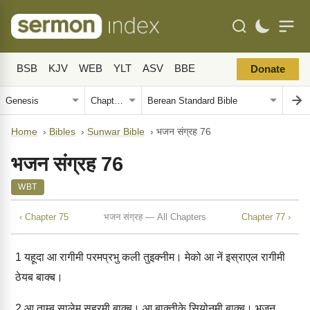
BSB
KJV
WEB
YLT
ASV
BBE
Donate
Home
›
Bibles
›
Sunwar Bible
›
भजन संग्रह 76
भजन संग्रह 76
WBT
‹ Chapter 75
भजन संग्रह — All Chapters
Chapter 77 ›
1
यहूदा आ रागीमी परमप्रभु कली तुइक्‍नीम। मेको आ नें इस्राएल रागीमी
ठेयब बाक्‍ब।
2
आ ताम्‍बु सालेम सहरमी बाक्‍ब। आ बाक्‍तीके सियोनमी बाक्‍ब। भजन