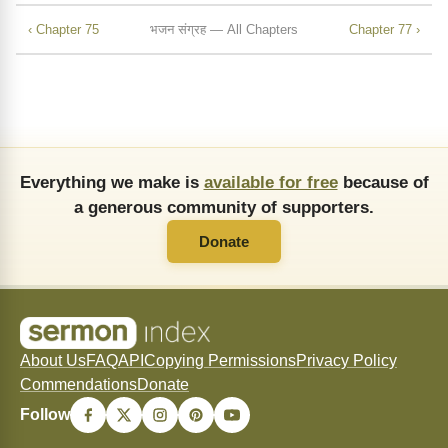
‹ Chapter 75
भजन संग्रह — All Chapters
Chapter 77 ›
Everything we make is
available for free
because of
a generous community of supporters.
Donate
About Us
FAQ
API
Copying Permissions
Privacy Policy
Commendations
Donate
Follow