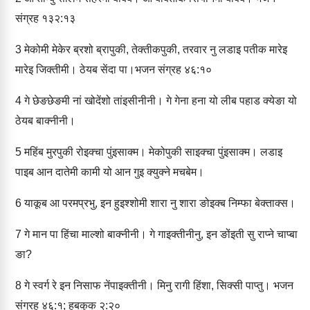
संग्रह १३२:१३
3
मेकोमी मेकेर ब्रशो ब्रापुकी, तेक्‍तीकपुकी, तरवार नु लडाइ पतीक मारेइ
मारेइ जिक्‍तीमी। ठेयब सेंदा पा।भजन संग्रह ४६:१०
4
गे छेङछेङमी नां खोदेंशो तांइसीनीनी। गे गेना हना यो लीब पहाड क्‍येङा यो
ठेयब बाक्‍नीनी।
5
महिंब मुरपुकी रोइक्‍चा पुंइसाक्‍म। मेकोपुकी साइक्‍चा पुंइसाक्‍म। लडाइ
पाइब आन दातेमी कामी यो आन गुइ क्‍युक्‍ने मचबेम।
6
याकूब आ परमप्रभु, इन हुइश्‍शोमी शारा नु शारा ङोइक्‍ब निम्‍फा बेक्‍ताक्‍स।
7
गे मान पा हिंचा माल्‍शो बाक्‍नीनी। गे गाइक्‍तीनीनु, इन ङोंइती सु राप्‍ने चाप्‍बा
ङा?
8
गे स्‍वर्ग रे इन निसाफ नेंपाइक्‍तीनी। मिनु रागी हिंशा, सिक्‍सी पाप्‍तु। भजन
संग्रह ४६:१; हबकुक २:२०