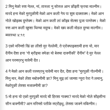
2
मिनु मेको रुश नेल्‍ल, नां, तास्‍ला नु सोरुल आन ङोंइती फ्रचा माल्‍नीम।
मारदे हना मेको मुरपुकीमी मेको आन कली गेय पा शुश दाक्‍ताक्‍म। मेको आन
नोले खोइक्‍ब दुम्‍‍तेक्‍म। मेको आन कली लां कोंइब सेल्‍शा पूजा पाम्‍तेक्‍म। मेको
रुश आन कली खुप्‍शा थिम्‍चा मदुम्‍ब। मेको खप कली मोव़ल दुम्‍चा माल्‍नीम।
ब्‍यवस्‍था ४:१९
3
एको मरिम्‍शो खिं ङा लीशो मुर नेल्‍लेमी, ते प्रोक्‍पाइक्‍तामी हना यो, मार
देंनीम देंशा हना ‘गो ब्रोंइचा क्‍येङा यो बेक्‍चा दाक्‍नीकी’ देंनीम” दे मुर नेल्‍ल
आन परमप्रभु यावेमी देंत।
4
गे मेको आन कली परमप्रभु यावेमी मार देंत, देंशा हना “मुरपुकी गोल्‍नीमी।
मिनु मार, मेको लेंशा मबोक्‍नीमी ङा? मिनु सुइ लां जाम्‍शा ग्‍युरा पेरा गे लमानु,
मेकोपुकी लेश्‍शा मजाक्‍नीमी ङा?
5
मो हना यो एको मुरपुकी मारदे ची हिरशा गाक्‍मा? मारदे मेको नोले शोंइसीना
सीन बाक्‍नीमी? आन मरिम्‍शो पतीके मप्रोंइथु, लेश्‍शा जाक्‍ने मबित्‍नीम।