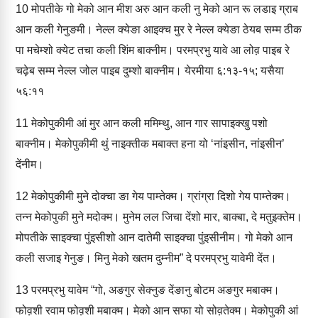
10
मोपतीके गो मेको आन मीश अरु आन कली नु मेको आन रू लडाइ ग्राब
आन कली गेनुङमी। नेल्‍ल क्‍येङा आइक्‍च मुर रे नेल्‍ल क्‍येङा ठेयब सम्‍म ठीक
पा मचेम्‍शो क्‍येट तचा कली शिंम बाक्‍नीम। परमप्रभु यावे आ लोव़ पाइब रे
चढ़ेब सम्‍म नेल्‍ल जोल पाइब दुम्‍शो बाक्‍नीम। येरमीया ६:१३-१५; यसैया
५६:११
11
मेकोपुकीमी आं मुर आन कली ममिम्‍थु, आन गार सापाइक्‍खु पशो
बाक्‍नीम। मेकोपुकीमी थुं नाइक्‍तीक मबाक्‍त हना यो ‘नांइ‍सीन, नांइ‍सीन’
देंनीम।
12
मेकोपुकीमी मुने दोक्‍चा ङा गेय पाम्‍तेक्‍म। ग्रांग्रा दिशो गेय पाम्‍तेक्‍म।
तन्‍न मेकोपुकी मुने मदोक्‍‍म। मुनेम लल जिचा देंशो मार, बाक्‍बा, दे मतुइक्‍ते‍म।
मोपतीके साइक्‍चा पुंइसीशो आन दातेमी साइक्‍चा पुंइसीनीम। गो मेको आन
कली सजाइ गेनुङ। मिनु मेको खतम दुम्‍नीम” दे परमप्रभु यावेमी देंत।
13
परमप्रभु यावेम “गो, अङगुर सेक्‍‍नुङ देंङानु बोटम अङगुर मबाक्‍म।
फोव़शी रवाम फोव़शी मबाक्‍म। मेको आन सफा यो सोव़तेक्‍‍म। मेकोपुकी आं