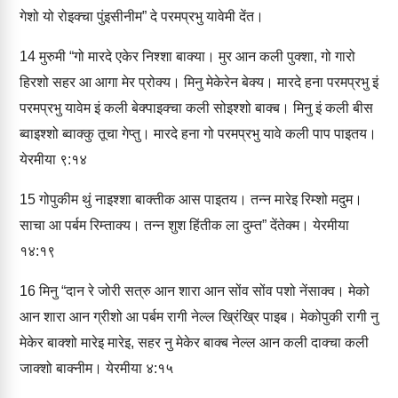
गेशो यो रोइक्‍चा पुंइसीनीम” दे परमप्रभु यावेमी देंत।
14
मुरुमी “गो मारदे एकेर निश्‍शा बाक्‍या। मुर आन कली पुक्‍शा, गो गारो
हिरशो सहर आ आगा मेर प्रोक्‍य। मिनु मेकेरेन बेक्‍य। मारदे हना परमप्रभु इं
परमप्रभु यावेम इं कली बेक्‍पाइक्‍चा कली सोइश्‍शो बाक्‍ब। मिनु इं कली बीस
ब्‍वाइश्‍शो ब्‍वाक्‍कु तूचा गेप्‍तु। मारदे हना गो परमप्रभु यावे कली पाप पाइतय।
येरमीया ९:१४
15
गोपुकीम थुं नाइश्‍शा बाक्‍तीक आस पाइतय। तन्‍न मारेइ रिम्‍शो मदुम।
साचा आ पर्बम रिम्‍ताक्‍य। तन्‍न शुश हिंतीक ला दुम्‍त” देंतेक्‍म। येरमीया
१४:१९
16
मिनु “दान रे जोरी सत्रु आन शारा आन सोंव सोंव पशो नेंसाक्‍व। मेको
आन शारा आन ग्रीशो आ पर्बम रागी नेल्‍ल ख्रिंख्रि पाइब। मेकोपुकी रागी नु
मेकेर बाक्‍शो मारेइ मारेइ, सहर नु मेकेर बाक्‍ब नेल्‍ल आन कली दाक्‍चा कली
जाक्‍शो बाक्‍नीम। येरमीया ४:१५