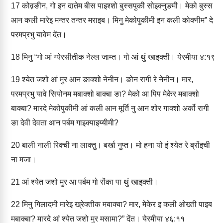
17
कोव़ङीन, गो इन दातेम बीस पाइश्‍शो बुस्‍सपुकी सोइक्‍नुङमी। मेको बुस्‍स
आन कली मारेइ मन्‍तर तन्‍तर मराइब। मिनु मेकोपुकीमी इन कली कोक्‍नीम” दे
परमप्रभु यावेम देंत।
18
मिनु “गो आं ग्‍येरसीतीक नेल्‍ल जाम्‍त। गो आं थुं खाइक्‍ती। येरमीया ४:१९
19
श्‍येत जशो आं मुर आन ङाक्‍शो नेनीन। ङोन रागी रे नेनीन। मार,
परमप्रभु यावे सियोनम मबाक्‍शो बाक्‍बा ङा? मेको आ पिप मेकेर मबाक्‍शो
बाक्‍बा? मारदे मेकोपुकीमी आं कली आन मूर्ति नु आन शोर गाक्‍शो अर्को रागी
ङा देवी देवता आन पर्बम गाइक्‍पाइय्‍यीमी?
20
बाली नाली रिक्‍ची ना लाक्‍तु। बर्खा नुप्‍त। मो हना यो इं श्‍येत रे ब्रोंइची
ना मजा।
21
आं श्‍येत जशो मुर आ पर्बम गो रोंका पा थुं खाइक्‍ती।
22
मिनु गिलादमी मारेइ ख्रेक्‍तीक मबाक्‍बा? मार, मेकेर इ कली ओख्‍ती पाइब
मबाक्‍बा? मारदे आं श्‍येत जशो मुर मसामा?” देंत। येरमीया ४६:११