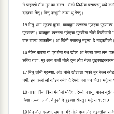
नें पाइश्‍शो मीश मुर का बाक्‍त। मेको लिडीया परमप्रभु यावे कल
दाइश्‍शा नेंतु। मिनु प्रभुमी रुप्‍चा थुं गेप्‍तु।
15
मिनु थमा सुइक्‍ब दुम्‍शा, ब्‍वाक्‍कुम ख्रुम्‍शा ग्रुंइचा पुंइसाक्‍
पुंइसाक्‍म। ब्‍वाक्‍कुम ख्रुम्‍शा ग्रुंइचा पुंइसीशा नोले लिडीयामी 
बास बाक्‍थ जाक्‍कीन। आं खिंमी मजाक्‍थु मदुम्‍ब” दे माइक्‍त
16
मेकेर बाक्‍शा गो प्रार्थना पथ खोला आ नेक्‍था लना लन 
सक्ति तशा, मुर आन कली नोले दुम्‍ब लोव़ नेल्‍ल तुइक्‍पाइक्‍बाक्‍
17
मिनु लांमी ग्रुम्‍शा, आंइ नोले खोइश्‍शा “एको मुर नेल्‍ल क्‍य
नमी, इन कली लां कोंइब नमी” दे रेयके पना पन पित। मर्कू
18
नाक्‍त किंत किंत मेकोमी मोदेंशा, रेयके पवानु, पावल ब्रीत
थिशा ग्रूशा लावो, देंनुङ” दे हुइश्‍शा खेरतु। मर्कूस १६:१७
19
मिनु वोल ग्रूशा, लम ङा मेरे नोले दुम्‍ब लोव़ तुइक्‍तीक सक