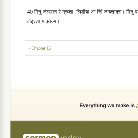
40
मिनु जेल्‍खान रे ग्रूशा, लिडीया आ खिं जाक्‍ताक्‍स। मिनु
वोइश्‍शा गाक्‍तेक्‍म।
‹ Chapter 15
Everything we make is