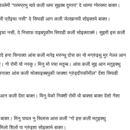
ल्‍लेमी “परमप्रभु यावे कली थमा सुइक्‍ब दुम्‍तय” दे थाम्‍पा ग्‍येरसमा बाक्‍त।
्रोंइचा न‍सी” दे सिपाही आन कली जेल्‍खानमी सोइक्‍तमे बाक्‍त।
ंइचा नसी, दे निसाफ पाइबपुकीम सिपाही कली सोइक्‍ताक्‍मे। सुइमी इस कली
हना सिनाक्‍त आंस कली मारेइ मरुप्‍थु दोस का यो मग्रुंइथु मुर नेल्‍ल आन
‍कीमी। गो रोमी यो नस्‍कु। मिनु मो पचा मदुम्‍ब। आंस कली सुइ आन मतुइक्‍थु
क्‍त आंस कली चोक्‍पाइक्‍बपुकी जाक्‍शा ग्रुंइदीस्‍कीमील” देंशा सिपाही
 कली देंमा बाक्‍त। मिनु मेको निक्‍शी रोमी यो बाक्‍सा बाक्‍त देंशो नेंशा
क्‍मा बाक्‍त। मिनु पावल नु सिलास आस कली “गो इस कली मतुइक्‍थु
े मिलो शिलो पा ग्रुंइशा सोइक्‍तमे बाक्‍त।