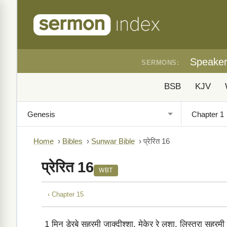
Speake
SERMONS:
BSB
KJV
Home
›
Bibles
›
Sunwar Bible
›
प्रेरित 16
प्रेरित 16
WBT
‹ Chapter 15
1
मिनु डेरबे सहरमी जाक्‍दीश्‍शा, मेकेर रे लशा, लिस्‍त्रा सहरमी ज