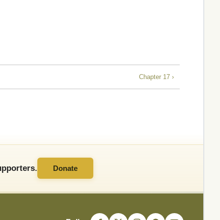
Chapter 17 ›
pporters.
Donate