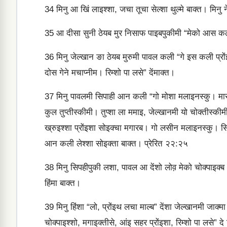
34
मिनु आ खिं लाइश्‍शा, जचा तूचा सेल्‍शा थुल्‍मे बाक्‍त। मिनु ने
35
आ दीसा सुनी ठेयब मुर निसाफ पाइबपुकीमी “मेको आस कली प
36
मिनु जेल्‍खान ङा ठेयब मुरुमी पावल कली “गे इस कली प्रो
दोस गेने मचाप्‍नीम। रिम्‍शो पा लसे” देंमाक्‍त।
37
मिनु पावलमी सिपाही आन कली “गो मोशा मलाइनस्‍कु। मारदे 
कुल तुप्‍तीस्‍कीमी। तुप्‍शा ला ममाइ, जेल्‍खानमी यो चोक्‍तीस्
ख्रुइश्‍शा प्रोंइशा सोइक्‍चा मगारब। गो लसीन मलाइनस्‍कु। सिना
आन कली लेश्‍शा सोइक्‍ता बाक्‍त। प्रेरित २२:२५
38
मिनु सिपहीपुकी लशा, पावल आ देंशो लोव़ मेको चोक्‍पाइक्‍ब आन
हिंमा बाक्‍त।
39
मिनु हिंशा “लो, प्रोंइथ लचा माल्‍ब” देंशा जेल्‍खानमी जा
चोक्‍पाइश्‍शो, मगाइक्‍तीसे, आंइ सहर प्रोंइशा, रिम्‍शो पा लसे” द