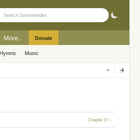
More..
Donate
Hymns
Music
Chapter 17 ›