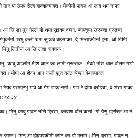
ी मान पा ठेयब सेल्‍ब बाक्‍बाक्‍माक्‍त। मेकोमी पावल आ लोव़ थम नोफा
व। आ खिं ङा मुर नेल्‍ले यो थमा सुइक्‍ब दुम्‍शा, ब्‍वाक्‍कुम ख्रुम्‍शा ग्रुंइचा
“गेपुकीमी प्रभु कली थमा सुइक्‍ब बाक्‍माक्‍त, दे मिम्‍ताक्‍यीनी हना, आं खिंमी
ीकी। मिनु लिडीया आ खिं लशा बाक्‍तक।
पकानु, काबु वाइलीम मीश आल का लांमी ग्रुम्‍तक। मेको मीश आल वोलम गेशो
माक्‍त। मोपा आ होव़प आन कली शुश क्‍येट चेम्‍शा गेबाक्‍माक्‍त।
ेङा ठेयब परमप्रभु यावे आ गेय पाइब नमी। पाप रे दोपा ब्रोंइचा, दे शेंशा गाक्‍ब
स १:२४,३४
ाक्‍व। मिनु काबु पावल नोले हिरशा, कोव़शा वोल कली “गो येसु ख्रीस्‍त आ नें
्ति जाम्‍त। मिनु आ होव़पपुकीमी क्‍येट का यो मतामे। मिनु चुरशा, पावल नु