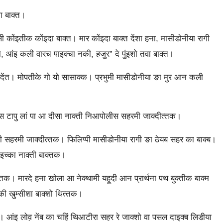
ा बाक्‍त।
ी कोंइतीक कोंइदा बाक्‍त। मार कोंइदा बाक्‍त देंशा हना, मासीडोनीया रागी
, आंइ कली वारच पाइक्‍चा नकी, हजुर” दे पुंइशो तवा बाक्‍त।
देंत। मोपतीके गो यो सासाक्‍क। प्रभुमी मासीडोनीया ङा मुर आन कली
स टापु लां पा आ दीसा नाक्‍ती निआपोलीस सहरमी जाक्‍दीत्‍तक।
प्‍पी सहरमी जाक्‍दीत्‍तक। फिलिप्‍पी मासीडोनीया रागी ङा ठेयब सहर का बाक्‍ब।
इच्‍का नाक्‍ती बाक्‍तक।
तक। मारदे हना खोला आ नेक्‍थामी यहूदी आन प्रार्थना पथ बुक्‍तीक बाक्‍म
ुकी खुम्‍सीशा बाक्‍शो थित्‍तक।
। आंइ लोव़ नेंब का चहिं थिआटीरा सहर रे जाक्‍शो वा पसल दाइक्‍ब लिडीया