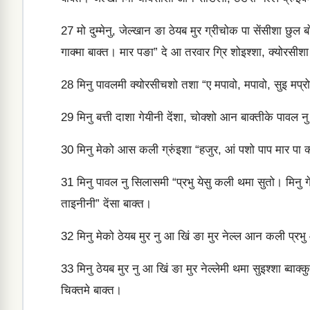
27
मो दुम्‍मेनु, जेल्‍खान ङा ठेयब मुर ग्री‍चोक पा सेंसीशा छुल बोक
गाक्‍मा बाक्‍त। मार पङा” दे आ तरवार ग्रि शोइश्‍शा, क्‍योरसीशा 
28
मिनु पावलमी क्‍योरसीचशो तशा “ए मपावो, मपावो, सुइ मप्रोक्‍क
29
मिनु बत्ती दाशा गेयीनी देंशा, चोक्‍शो आन बाक्‍तीके पावल 
30
मिनु मेको आस कली ग्रुंइशा “हजुर, आं पशो पाप मार पा क्‍या
31
मिनु पावल नु सिलासमी “प्रभु येसु कली थमा सुतो। मिनु गे नु इ
ताइनीनी” देंसा बाक्‍त।
32
मिनु मेको ठेयब मुर नु आ खिं ङा मुर नेल्‍ल आन कली प्रभु 
33
मिनु ठेयब मुर नु आ खिं ङा मुर नेल्‍लेमी थमा सुइश्‍शा ब्‍वाक्
चिक्‍तमे बाक्‍त।