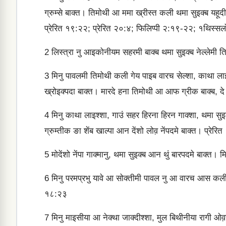
ग्रुम्‍से बाक्‍त। तिमोथी आ ममा ख्रीस्‍त कली थमा सुइक्‍ब यहू
प्रेरित १९:२२; प्रेरित २०:४; फिलिप्‍पी २:१९-२२; १थिस्‍
2
लिस्‍त्रा नु आइकोनीयम सहरमी बाक्‍ब थमा सुइक्‍ब नेल्‍लेमी तिमोथ
3
मिनु पावलमी तिमोथी कली गेय पाइब वारच सेल्‍शा, काथा लाइक्‍च
ख्रोइक्‍पदा बाक्‍त। मारदे हना तिमोथी आ आफ ग्रीक बाक्‍ब, दे ने
4
मिनु काथा लाइश्‍शा, गाउं सहर हिरना हिरन गाक्‍शा, थमा सुइक
ग्रुम्‍तीक ङा शेंब खाल्‍पा आन देंशो लोव़ नेंपदमे बाक्‍त। प्रे
5
मोदेंशो नेंपा गाक्‍मानु, थमा सुइक्‍ब आन थुं बारपदमे बाक्‍त। मि
6
मिनु परमप्रभु यावे आ सोक्‍तीमी पावल नु आ वारच आस कली एस
१८:२३
7
मिनु माइसीया आ नेक्‍था जाक्‍दीश्‍शा, मुल बिथीनीया रागी ओव़च