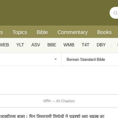
rs
Topics
Bible
Commentary
Books
WEB
YLT
ASV
BBE
WMB
T4T
DBY
|
प्रेरित — All Chapters
ाक्‍दीस्‍सा बाक्‍त। मिनु लिस्‍त्रामी तिमोथी नें पाइश्‍शो थमा सुइक्‍ब का