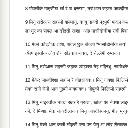
8
मोपतीके माइसीया लां रे पा ब्रुप्‍शा, त्रोआस सहरम जाक्‍दीम्‍म
9
मिनु त्रोआस सहरमी बाक्‍मानु, काबु नाक्‍दो प्रभुमी पावल कल
ङा मुर का पावल आ ङोंइती राप्‍शा “आंइ मासीडोनीया रागी पिशा
10
मेको कोंइतीक तशा, पावल छुल बोक्‍शा “मासीडोनीया लय” 
ग्‍येरपाइक्‍तीक लोव़ शेंथ सोइक्‍ता बाक्‍त, दे नेल्‍लेमी रुप्‍तक।
11
मिनु त्रोआस सहरमी जहाज ङोइश्‍शा तेइ महिरथु, सामोथ्रे
12
मेकेर जाक्‍दीश्‍शा जहाज रे तोंइ‍साक्‍क। मिनु गाक्‍शा फिलि
मेको रागी रोमी आन गुइमी बाक्‍माक्‍त। गोपुकी फिलिप्‍पी सहरमी 
13
मिनु नाइक्‍तीक नाक्‍त सहर रे ग्रूशा, खोला आ नेक्‍था लाइ
कों, दे मिम्‍शा, मेक जाक्‍दीत्‍तक। मिनु जाक्‍दीक्‍कानु, मीश मुरप
14
मिनु मेको आन कली लोव़सी पना पन येसु आं लोव़ शेंताक्‍क