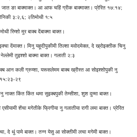
दी जात ङा बाक्‍माक्‍त। आ आफ चहिं ग्रीक बाक्‍माक्‍त। प्रेरित १७:१४;
सलोनिकी ३:२,६; २तिमोथी १:५
ी रिम्‍शो मुर बाक्‍ब देंबाक्‍मा बाक्‍त।
ा देंमाक्‍त। मिनु यहूदीपुकीमी तिल्‍शा मवोदमेक्‍ल, दे ख्रोइक्‍तीक चिनु
ल्‍लेमी तुइश्‍शो बाक्‍मा बाक्‍त। गलाती २:३
्‍ब आन कली ग्रुम्‍शा, यरूसलेमम बाक्‍ब ख्रीस्‍त आ सोइश्‍शोपुकी नु
रित १५:२३-२९
नु नाक्‍त किंत किंत थमा सुइक्‍बपुकी तेम्‍सीशा, शुश दुम्‍मा बाक्‍त।
ीयामी शेंचा मगेतीके फ्रिगीया नु गलातीया रागी लमा बाक्‍त। प्रेरित
ा, दे थुं पामे बाक्‍त। तन्‍न येसु आ सोक्‍तीमी लचा मगेमी बाक्‍त।