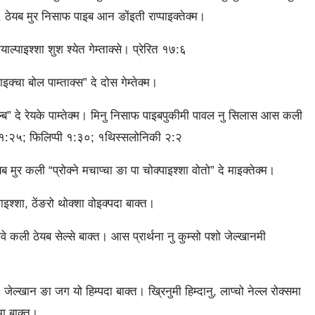
ठेयब मुर निसाफ पाइब आन ङोंइती राप्‍पाइक्‍तेक्‍म।
्‍पाइश्‍शा शुश श्‍येत गेम्‍ताक्‍से। प्रेरित १७:६
ा बोल पाम्‍ताक्‍स” दे दोस गेम्‍तेक्‍म।
ल्‍ब” दे रेयके पाम्‍तेक्‍म। मिनु निसाफ पाइबपुकीमी पावल नु सिलास आस कली
‍थी ११:२५; फिलिप्‍पी १:३०; १थिस्‍सलोनिकी २:२
यब मुर कली “प्रोक्‍ने मचाप्‍चा ङा पा चोक्‍पाइश्‍शा वोतो” दे माइक्‍तेक्‍म।
‍शा, ठेंङरो थोक्‍शा वोइक्‍पदा बाक्‍त।
वे कली ठेयब सेल्‍से बाक्‍त। आस प्रार्थना नु कुम्‍सो पशो जेल्‍खानमी
जेल्‍खान ङा जग यो हिम्‍पदा बाक्‍त। ख्रिनुमी हिम्‍दानु, लाप्‍चो नेल्‍ल रोक्‍समा
मा बाक्‍त।