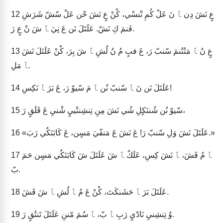
عٍ نَشَ دِن ﭑ نَ عَلْ كُمِ تْنسْي، كْنْ عٍ نَشَ حْن عَلْ سّشّ شَرَشِ
12
فَنمَ كِ نَشّ. عَلَتَلَ نَن عَ نِيَ ﭑ شَ نْ عٍ رَ.
عٍ نُ ﭑ مَتُتُنمَ سّنبّ رَ، عَ فبٍ مُ نُ لُشِ ﭑ شَ بِرَ، كْنْ عَلَتَلَ نَشَ
13
ﭑ مَلِ.
عَلَتَلَ نَن نَ ﭑ سّنبّ نُن ﭑ مَ سّيوّ رَ، عَ بَرَ ﭑ نَكِسِ!
14
سّيوّ نُن شُننَكٍلِ شُي نَشَ مِنِ تِنشِنتْييٍ شْنيِ عَ قَلَقٍ رَ،
15
«عَلَتَلَ نَشَ وَلِ سّنبّ رَ! عَ نَشَ عَ مَنفّيَ مَسٍن، عَ كَابَنَكٌي رَبَ.»
16
ﭑ مُ قَشَ، ﭑ نَشَ كِسِ، عَلَكٌ ﭑ شَ عَلَتَلَ شَ كَابَنَكٌي مَسٍن حَمَ
17
بّ.
عَلَتَلَ بَرَ ﭑ حَشَنكَتَ، كْنْ عَ مُ ﭑ لُشِ ﭑ شَ قَشَ.
18
وٌ تِنشِنيِ نَادّيٍ رَبِ ﭑ بّ، ﭑ سٌمَ مّننِ عَلَتَلَ تَنتُقٍ رَ.
19