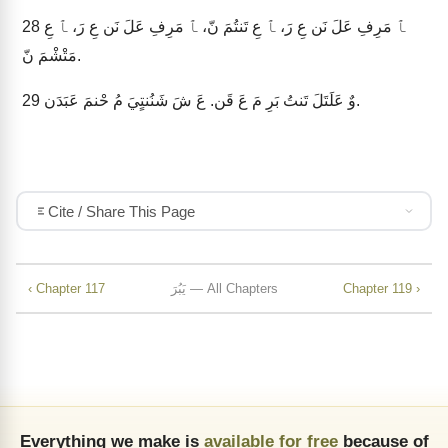
ﭑ مَرِفِ عَلَ نَن عِ رَ، ﭑ عِ تَنتُمَ نّ، ﭑ مَرِفِ عَلَ نَن عِ رَ، ﭑ عِ
28
مَتْشْمَ نّ.
وٌ عَلَتَلَ تَنتُ بَرِ مَ عَ قَن. عَ شَ شَنُنتٍيَ مُ حْنمَ عَبَدَن.
29
Cite / Share This Page
Chapter 119 ›
يَبُرَ — All Chapters
‹ Chapter 117
Everything we make is
available for free
because of