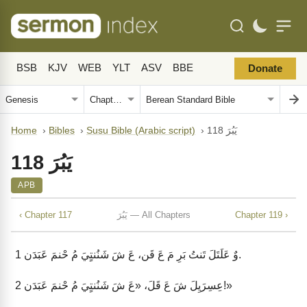
BSB
KJV
WEB
YLT
ASV
BBE
Donate
يَبُرَ 118
›
Susu Bible (Arabic script)
›
Bibles
›
Home
يَبُرَ 118
APB
Chapter 119 ›
يَبُرَ — All Chapters
‹ Chapter 117
وٌ عَلَتَلَ تَنتُ بَرِ مَ عَ قَن، عَ شَ شَنُنتٍيَ مُ حْنمَ عَبَدَن.
1
عِسِرَيِلَ شَ عَ قَلَ، «عَ شَ شَنُنتٍيَ مُ حْنمَ عَبَدَن!»
2