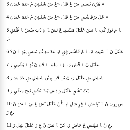
هَرُنَ بْنسْي شَ عَ قَلَ، «عَ شَ شَنُنتٍيَ مُ حْنمَ عَبَدَن!»
3
عَلَ يَرَفَاشُييٍ شَ عَ قَلَ، «عَ شَ شَنُنتٍيَ مُ حْنمَ عَبَدَن!»
4
ﭑ مَ تْورّ كُي، ﭑ نَشَ عَلَتَلَ مَشَندِ. عَ نَشَ ﭑ مَ دُبَ سُشُ ﭑ قُلُنقٍ
5
رَ.
عَلَتَلَ نَ ﭑ سّيتِ مَ، ﭑ مُ فَاشُمَ قٍقٍ مَ. عَدَ مَدِ نْمَ مُنسٍ نِيَدٍ ﭑ نَ؟
6
عَلَتَلَ نَ ﭑ قْشْ رَ، عَ ﭑ مَلِمَ. ﭑ قَمَ نّ نْدٍ ﭑ يَشُييٍ رَ.
7
شَشِلِ تِقٍ عَلَتَلَ رَ، نَ نَن قَن بٍينُن شَشِلِ تِقٍ عَدَ مَدِ رَ.
8
يّتّ تَشُقٍ عَلَتَلَ رَ دَنفِ يّتّ تَشُقٍ دُنِحَ مَنفّيٍ رَ.
9
سِ بِرِن نُ ﭑ نَبِلِنشِ ﭑ فٍرٍ شِلِ مَ، كْنْ عَلَتَلَ نَشَ عَ نِيَ ﭑ شَ نْ
10
عٍ رَ.
عٍ نُ ﭑ نَبِلِنشِ عَ حَاشِ رَ، كْنْ ﭑ نَشَ نْ عٍ رَ عَلَتَلَ شِلِ رَ.
11