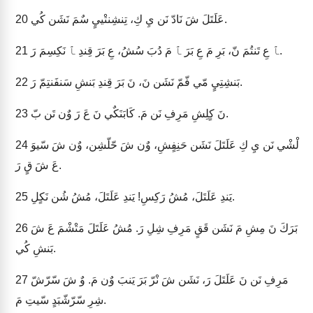
عَلَتَلَ شَ نَادّ نَن يِ كِ، تِنشِنتْييٍ سٌمَ نَشَن كُي.
20
ﭑ عِ تَنتُمَ نّ، بَرِ مَ عِ بَرَ ﭑ مَ دُبَ سُشُ، عِ بَرَ قِندِ ﭑ نَكِسِمَ رَ.
21
بَنشِتِيٍ مّي فّمّ نَشَن نَ، نَ بَرَ قِندِ بَنشِ سَنفَنتِمّ رَ.
22
نَ كٍلِشِ مَرِفِ نَن مَ. كَابَنَكٌي نَ عَ رَ وٌن تَن بّ.
23
لْشْي نَن يِ كِ عَلَتَلَ نَشَن حَنِفٍشِ، وٌن شَ حّلّشِن، وٌن شَ سّيوَ
24
عَ شَ قٍ رَ.
يَندِ عَلَتَلَ، مُشُ رَكِسِ! يَندِ عَلَتَلَ، مُشُ شُن نَكٍلِ.
25
بَرَكَ نَ مِشِ مَ نَشَن قَقٍ مَرِفِ شِلِ رَ. مُشُ عَلَتَلَ مَتْشْمَ عَ شَ
26
بَنشِ كُي.
مَرِفِ نَن نَ عَلَتَلَ رَ، نَشَن شَ نْرّ بَرَ يَنبَ وٌن مَ. وٌ شَ سّرّشّ
27
شِرِ سّرّشّبَدٍ سّيتِ مَ.