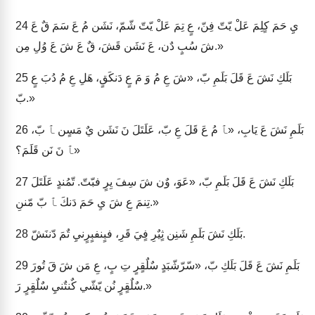
يِ حَمَ كٍلِمَ عَلْ يّتّ فِنّ، عٍ تِمَ عَلْ يّتّ شّمّ، نَشَن مُ عَ سَمَ قٌ عَ
24
شَ سُبٍ دٌن، عَ نَشَن قَشَ، قٌ عَ شَ عَ وُلِ مِن.»
بَلَكِ نَشَ عَ قَلَ بَلَمِ بّ، «شَ عِ مُ وَ مَ عٍ دَنكَقٍ، هَلِ عِ مُ دُبَ عٍ
25
بّ.»
بَلَمِ نَشَ عَ يَابِ، «ﭑ مُ عَ قَلَ عِ بّ، عَلَتَلَ نَ نَشَن يٌ مَسٍن ﭑ بّ،
26
ﭑ نَ نَن قَلَمَ؟»
بَلَكِ نَشَ عَ قَلَ بَلَمِ بّ، «عَوَ، وٌن شَ سِفَ يِرٍ فبّتّ. تّمُندٍ عَلَتَلَ
27
تِنمَ عِ شَ يِ حَمَ دَنكَ ﭑ بّ مّننِ.»
بَلَكِ نَشَ بَلَمِ شَنِن ثٍيٌرِ فٍيَ قَرِ، فبٍنفبٍرٍنيِ تٌمَ دّننَشّ.
28
بَلَمِ نَشَ عَ قَلَ بَلَكِ بّ، «سّرّشّبَدٍ سٌلٌقٍرٍ تِ بٍ، عِ مَن شَ قَ تُورَ
29
سٌلٌقٍرٍ نُن يّشّي كٌنتٌنيِ سٌلٌقٍرٍ رَ.»