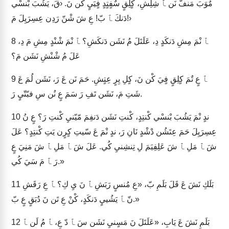
مٌوَبَ مَنفّ نَن ﭑ شِلِشِ، كٍلِقٍ سٌفٍتٍدٍ فٍيَيٍ كْن نَ. ‹قَ، يَشُبَ بْنسْي
دَنكَ ﭑ بّ! عِ شَ شْنّ رَدِن عِسِرَيِلَ مَ!›
ﭑ نْمَ مِشِ دَنكَدٍ دِ، عَلَتَلَ مُ نَشَن دَنكَشِ؟ ﭑ نْمَ شْنْدٍ مِشِ مَ دِ،
8
عَلَ مُ شْنْشِ نَشَن مَ؟
ﭑ عٍ تٌمَ كٍلِقٍ فٍيَ كْن نَ، كٍلِ يِرٍ عِتٍشِ. حَمَ نَن عَ رَ، نَشَن لُمَ عَ
9
شَتِ مَ، نَشَن تَفِ رَ سَمَ عٍ نُن سِ فبّتّيٍ رَ.
ندٍ نْمَ يَشُبَ بْنسْي كْنتِدٍ، كْنتِ نَشَن دَنفِمَ مّيّنيِ كْنتِ رَ؟ عٍ نُ
10
عِسِرَيِلَ حَمَ عِتَشُن دْشْدٍ نَانِ رَ، ندٍ نْمَ عَ سّيتِ كٍرٍن يَتِ كْنتِدٍ؟ عَلَ
شَ ﭑ مَلِ ﭑ شَ عَلِفِيَمَ لِ تِنشِنيِ كُي. عَلَ شَ ﭑ مَلِ ﭑ شَ مَنِيَ عٍ
رَ ﭑ مَ سَيَ كُي.»
بَلَكِ نَشَ عَ قَلَ بَلَمِ بّ، «عِ مُنسٍ رَبَشِ ﭑ نَ يِ كِ؟ ﭑ عِ رَقَشِ
11
نّ ﭑ يَشُييٍ دَنكَدٍ، كْنْ عِ تَن نَ دُبَقٍ عٍ بّ.»
بَلَمِ نَشَ عَ يَابِ، «عَلَتَلَ نَ مَسٍنيِ نَشَن سَ ﭑ دّ عِ، ﭑ مُ لَن ﭑ
12