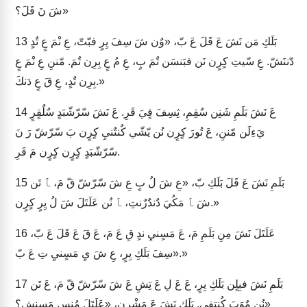
شَ نَ قَلَ؟»
بَلَكِ مَن نَشَ عَ قَلَ عَ بّ، «وٌن شَ سِفَ يِرٍ فبّتّ، عِ نْمَ عٍ تٌدٍ
13
دّننَشّ. عِ سّيتِ كٍرٍن نَن فبَنسَن تٌمَ بٍ، عِ مُ عٍ بِرِن تٌمَ. مّننِ عِ نْمَ عٍ
بِرِن تٌدٍ، عِ قَ عٍ دَنكَ.»
عَ نَشَ بَلَمِ شَنِن سٌقِمِ، ثِسِفَ فٍيَ قَرِ. عَ نَشَ سّرّشّبَدٍ سٌلٌقٍرٍ
14
يَءِلَن مّننِ، عَ تُورَ كٍرٍن نُن يّشّي كٌنتٌنيِ كٍرٍن بَ سّرّشّ رَ نَ
سّرّشّبَدٍ كٍرٍن كٍرٍن مَ قَرِ.
بَلَمِ نَشَ عَ قَلَ بَلَكِ بّ، «عِ شَ لُ بٍ عِ شَ سّرّشّ قّ مَ، ﭑ تَن
15
شَ ﭑ مَكُيَ دٌندٌرٌنتِ، ﭑ نُن عَلَتَلَ شَ لُ يِرٍ كٍرٍن.»
عَلَتَلَ نَشَ مِنِ بَلَمِ مَ، عَ مَسٍنيِ ندٍ قِ عَ مَ، عَ قَ عَ قَلَ عَ بّ،
16
«سِفَ بَلَكِ يِرٍ، عِ شَ يِ مَسٍنيِ تِ عَ بّ.»
بَلَمِ نَشَ فبِلٍن بَلَكِ يِرٍ، عَ عَ لِ عَ تِشِ عَ شَ سّرّشّ قّ مَ، عَ تَن
17
نُن مٌوَبَ كُنتِفِيٍ. بَلَكِ نَشَ عَ مَشْرِن، «عَلَتَلَ مُنسٍ مَسٍنشِ؟»