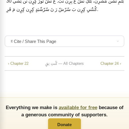
بَلَمِ نَشَن مَشْرِن، بَلَكِ نَشَ عَ بِرِن نَبَ. عَ نَشَ تُورَ كٍرٍن نُن يّشّي
30
كٌنتٌنيِ كٍرٍن بَ سّرّشّ رَ نَ سّرّشّبَدٍ كٍرٍن كٍرٍن مَ قَرِ.
Cite / Share This Page
Chapter 24 ›
كْنتِ تِقٍ — All Chapters
‹ Chapter 22
Everything we make is
available for free
because of
a generous community of supporters.
Donate