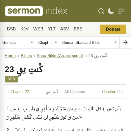
BSB
KJV
WEB
YLT
ASV
BBE
Donate
كْنتِ تِقٍ 23
›
Susu Bible (Arabic script)
›
Bibles
›
Home
كْنتِ تِقٍ 23
APB
Chapter 24 ›
كْنتِ تِقٍ — All Chapters
‹ Chapter 22
بَلَمِ نَشَ عَ قَلَ بَلَكِ بّ، «عِ شَ سّرّشّبَدٍ سٌلٌقٍرٍ يَءِلَن بٍ. عِ مَن
1
شَ قَ تُورَ سٌلٌقٍرٍ نُن يّشّي كٌنتٌنيِ سٌلٌقٍرٍ رَ.»
بَلَمِ نَشَن مَشْرِن، بَلَكِ نَشَ عَ بِرِن نَبَ. عٍ نَشَ تُورَ كٍرٍن نُن يّشّي
2