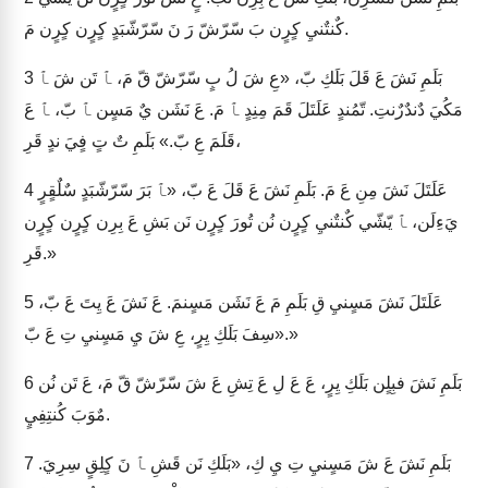
كٌنتٌنيِ كٍرٍن بَ سّرّشّ رَ نَ سّرّشّبَدٍ كٍرٍن كٍرٍن مَ.
بَلَمِ نَشَ عَ قَلَ بَلَكِ بّ، «عِ شَ لُ بٍ سّرّشّ قّ مَ، ﭑ تَن شَ ﭑ
3
مَكُيَ دٌندٌرٌنتِ. تّمُندٍ عَلَتَلَ قَمَ مِنِدٍ ﭑ مَ. عَ نَشَن يٌ مَسٍن ﭑ بّ، ﭑ عَ
قَلَمَ عِ بّ.» بَلَمِ تٌ تٍ فٍيَ ندٍ قَرِ،
عَلَتَلَ نَشَ مِنِ عَ مَ. بَلَمِ نَشَ عَ قَلَ عَ بّ، «ﭑ بَرَ سّرّشّبَدٍ سٌلٌقٍرٍ
4
يَءِلَن، ﭑ يّشّي كٌنتٌنيِ كٍرٍن نُن تُورَ كٍرٍن نَن بَشِ عَ بِرِن كٍرٍن كٍرٍن
قَرِ.»
عَلَتَلَ نَشَ مَسٍنيِ قِ بَلَمِ مَ عَ نَشَن مَسٍنمَ. عَ نَشَ عَ يِتَ عَ بّ،
5
«سِفَ بَلَكِ يِرٍ، عِ شَ يِ مَسٍنيِ تِ عَ بّ.»
بَلَمِ نَشَ فبِلٍن بَلَكِ يِرٍ، عَ عَ لِ عَ تِشِ عَ شَ سّرّشّ قّ مَ، عَ تَن نُن
6
مٌوَبَ كُنتِفِيٍ.
بَلَمِ نَشَ عَ شَ مَسٍنيِ تِ يِ كِ، «بَلَكِ نَن قَشِ ﭑ نَ كٍلِقٍ سِرِيَ.
7