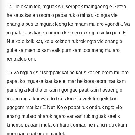
14
He ekam tok, mguak sir lserppak malngaeng e Seten
he kaus kar en orom o papat ruk o minar, ko ngta vle
enang a pus to mguak kleng ko mnam mularo vgondik. Va
mguak kaus kar en orom o keknen ruk ngta sir ko pum E
Nut kalo keik kat, ko o keknen ruk tok ngta vle enang a
gulie ka mten to kam vaik pum kam toot mang mularo
rengtek orom.
15
Va mguak sir lserppak kat he kaus kar en orom mularo
papat ko mguaka ktar kaelel mar he ktoot orom mar kam
paneng a kolkha to kam ngongae paat kam havaeng o
mia mang a knovvur to tkais kmel a vrek longeik kun
pgegom mar kar E Nut. Ko o papat ruk endruk ngta vle
enang mularo nharok ngaro vanvan ruk mguak kaelik
kmenserpagam mularo nharok ormar, he nang nguk kam
ngongae paat orom mar tok.