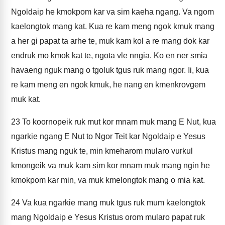
Ngoldaip he kmokpom kar va sim kaeha ngang. Va ngom
kaelongtok mang kat. Kua re kam meng ngok kmuk mang
a her gi papat ta arhe te, muk kam kol a re mang dok kar
endruk mo kmok kat te, ngota vle nngia. Ko en ner smia
havaeng nguk mang o tgoluk tgus ruk mang ngor. Ii, kua
re kam meng en ngok kmuk, he nang en kmenkrovgem
muk kat.
23
To koornopeik ruk mut kor mnam muk mang E Nut, kua
ngarkie ngang E Nut to Ngor Teit kar Ngoldaip e Yesus
Kristus mang nguk te, min kmeharom mularo vurkul
kmongeik va muk kam sim kor mnam muk mang ngin he
kmokpom kar min, va muk kmelongtok mang o mia kat.
24
Va kua ngarkie mang muk tgus ruk mum kaelongtok
mang Ngoldaip e Yesus Kristus orom mularo papat ruk