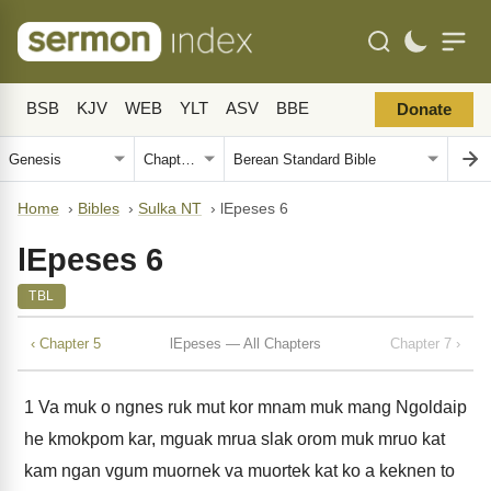
BSB
KJV
WEB
YLT
ASV
BBE
Donate
Home
›
Bibles
›
Sulka NT
›
lEpeses 6
lEpeses 6
TBL
‹ Chapter 5
lEpeses — All Chapters
Chapter 7 ›
1
Va muk o ngnes ruk mut kor mnam muk mang Ngoldaip
he kmokpom kar, mguak mrua slak orom muk mruo kat
kam ngan vgum muornek va muortek kat ko a keknen to