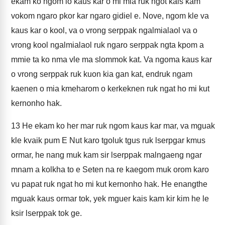
ekam ko ngom lo kaus kar o mi mia ruk ngot kais kam
vokom ngaro pkor kar ngaro gidiel e. Nove, ngom kle va
kaus kar o kool, va o vrong serppak ngalmialaol va o
vrong kool ngalmialaol ruk ngaro serppak ngta kpom a
mmie ta ko nma vle ma slommok kat. Va ngoma kaus kar
o vrong serppak ruk kuon kia gan kat, endruk ngam
kaenen o mia kmeharom o kerkeknen ruk ngat ho mi kut
kernonho hak.
13
He ekam ko her mar ruk ngom kaus kar mar, va mguak
kle kvaik pum E Nut karo tgoluk tgus ruk lserpgar kmus
ormar, he nang muk kam sir lserppak malngaeng ngar
mnam a kolkha to e Seten na re kaegom muk orom karo
vu papat ruk ngat ho mi kut kernonho hak. He enangthe
mguak kaus ormar tok, yek mguer kais kam kir kim he le
ksir lserppak tok ge.