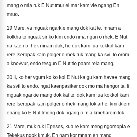
mang o mia ruk E Nut tmur el mar kam vle ngang En
mruo.
19
Mare, va mguak ngarkie mang dok kat te, mnam a
kolkha to nguak sir ko kim endo nma ngan o rhek, E Nut
na kaen o rhek mnam dok, he dok kam lua kokkol kam
rere lserppak kam polger o rhek ruk mang ka svil to orom
a knovvur, endo tesgun E Nut tlo paam rela mang.
20
Ii, ko her vgum ko ko kol E Nut ka gu kam havae mang
ka svil to endo, ngat kaenpasiker dok mo ma hengor ta. Ii,
mguak ngarkie mang dok kat te, dok kam lua kokkol kam
rere lserppak kam polger o rhek mang tok arhe, kmikkiem
enang ko E Nut tmeng dok ngang o mia kmeharom tok.
21
Mare, muk ruk lEpeses, kua re kam meng ngornopia e
Tekekus ngok kmuk. En nam kor mnam en mang