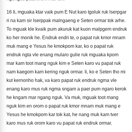
16
Ii, mguaka ktar vaik pum E Nut karo tgoluk ruk lserpgar
ri na kam sir lserppak malngaeng e Seten ormar tok arhe.
To mguak kle kvaik pum akuruk kat kuon malpgem endruk
ko her monik he. Endruk endri te, o papat ruk kmor mnam
muk mang e Yesus he kmokpom kar, ko o papat ruk
endruk ngta vle enang mularo gulie ruk mguaka kpom
mar kam toot mang nguk kim e Seten karo vu papat ruk
nam kaegom kam kering nguk ormar. Ii, ko e Seten tho mi
kut kernonho hak, va karo papat ruk endruk ngma vle
enang karo mus ruk ngma sngam a paei pum ngaro kerok
he kngam mar ngang nguk. Va muk, mguak toot mang
nguk kim en orom o papat ruk kmor mnam muk mang e
Yesus he kmokpom kar tok kat, he nang muk kam tver
karo mus ruk orom karo vu papat ruk endruk ormar.