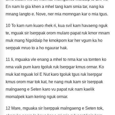
En nam lo gia khen a mhel tang kam smia tar, nang ka
mnang langto e. Nove, ner mia momngan kar o mia tgus.
10
To kam rum kuaro rhek ri, kua svil kam havaeng nguk
te, mguak sir lserppak orom mularo papat ruk kmor mnam
muk mang Ngoldaip he kmokpom kar her vgum ka ho
serppak mruo to a ho ngaurar hak.
11
Ii, mguaka vle enang a mhel to nma kar va tomten ko
nma vaik pum karo tgoluk ruk lserpgar kmus ormar. Ko
muk kat mguak lol E Nut karo tgoluk tgus ruk lserpgar
kmus orom mar tok kat, he nang muk kam sir lserppak
malngaeng e Seten karo vu papat ruk nam kaelik
momalpek kam kering nguk ormar.
12
Mare, mguaka sir lserppak malngaeng e Seten tok,