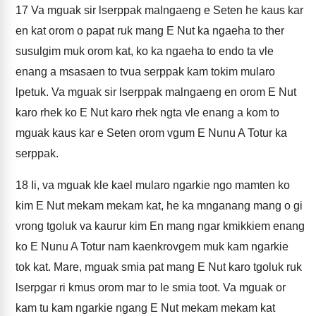
17
Va mguak sir lserppak malngaeng e Seten he kaus kar
en kat orom o papat ruk mang E Nut ka ngaeha to ther
susulgim muk orom kat, ko ka ngaeha to endo ta vle
enang a msasaen to tvua serppak kam tokim mularo
lpetuk. Va mguak sir lserppak malngaeng en orom E Nut
karo rhek ko E Nut karo rhek ngta vle enang a kom to
mguak kaus kar e Seten orom vgum E Nunu A Totur ka
serppak.
18
Ii, va mguak kle kael mularo ngarkie ngo mamten ko
kim E Nut mekam mekam kat, he ka mnganang mang o gi
vrong tgoluk va kaurur kim En mang ngar kmikkiem enang
ko E Nunu A Totur nam kaenkrovgem muk kam ngarkie
tok kat. Mare, mguak smia pat mang E Nut karo tgoluk ruk
lserpgar ri kmus orom mar to le smia toot. Va mguak or
kam tu kam ngarkie ngang E Nut mekam mekam kat