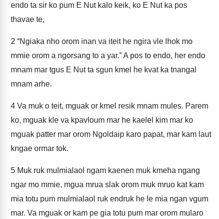
endo ta sir ko pum E Nut kalo keik, ko E Nut ka pos
thavae te,
2
“Ngiaka nho orom inan va iteit he ngira vle lhok mo
mmie orom a ngorsang to a yar.” A pos to endo, her endo
mnam mar tgus E Nut ta sgun kmel he kvat ka tnangal
mnam arhe.
4
Va muk o teit, mguak or kmel resik mnam mules. Parem
ko, mguak kle va kpavloum mar he kaelel kim mar ko
mguak patter mar orom Ngoldaip karo papat, mar kam laut
kngae ormar tok.
5
Muk ruk mulmialaol ngam kaenen muk kmeha ngang
ngar mo mmie, mgua mrua slak orom muk mruo kat kam
mia totu pum mulmialaol ruk endruk he le mia ngan vgum
mar. Va mguak or kam pe gia totu pum mar orom mularo