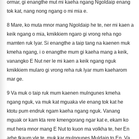
ormar, gi enangthe mut mi kaeha ngang Ngoldaip enang
tok kat, nang nong ngang o mi mia e.
8
Mare, ko muta mnor mang Ngoldaip he te, ner mi kaen a
keik ngang o mia, kmikkiem ngaro gi vrong reha ngo
mamten ruk lyar. Si enangthe a taip tang na kaenen muk
kmeha ngang, i o enangthe mum gi kaeha mang a keik,
vanangko E Nut ner le mi kaen a keik ngang nguk
kmikkiem mularo gi vrong reha ruk lyar mum kaeharom
mar ge.
9
Va muk o taip ruk mum kaenen mulngunes kmeha
ngang nguk, va muk kat mguaka vle enang tok kat he
ktotu pum endruk ngam kaeha ngang nguk. Vanang
mguak or kam kta rere kmengorang ngar kat e, ekam ko
mut hera mnor mang E Nut to kuon ma volkha te, her En
arhe tkaum vle te, muk kar mulngunes Muldaip to En. Va