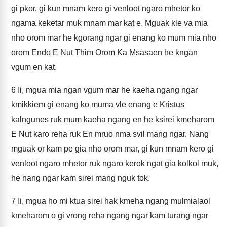
gi pkor, gi kun mnam kero gi venloot ngaro mhetor ko
ngama keketar muk mnam mar kat e. Mguak kle va mia
nho orom mar he kgorang ngar gi enang ko mum mia nho
orom Endo E Nut Thim Orom Ka Msasaen he kngan
vgum en kat.
6
Ii, mgua mia ngan vgum mar he kaeha ngang ngar
kmikkiem gi enang ko muma vle enang e Kristus
kalngunes ruk mum kaeha ngang en he ksirei kmeharom
E Nut karo reha ruk En mruo nma svil mang ngar. Nang
mguak or kam pe gia nho orom mar, gi kun mnam kero gi
venloot ngaro mhetor ruk ngaro kerok ngat gia kolkol muk,
he nang ngar kam sirei mang nguk tok.
7
Ii, mgua ho mi ktua sirei hak kmeha ngang mulmialaol
kmeharom o gi vrong reha ngang ngar kam turang ngar