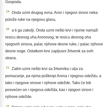
Gospoda.
19
Onda uzmi drugog ovna. Aron i njegovi sinovi neka
polože ruke na njegovu glavu,
20
a ti ga zakolji. Onda uzmi nešto krvi i njome namaži
resicu desnog uha Aronovog, te resicu desnog uha
njegovih sinova, palac njihove desne ruke, i palac njihove
desne noge. Ostatkom krvi zapljusni žrtvenik sa svih
strana.
21
Zatim uzmi nešto krvi sa žrtvenika i ulja za
pomazanje, pa njima poškropi Arona i njegovu odeždu, a
tako i njegove sinove i njihove odežde. Tako će biti
posvećen on i njegova odežda, kao i njegovi sinovi i
njihove odežde.
22