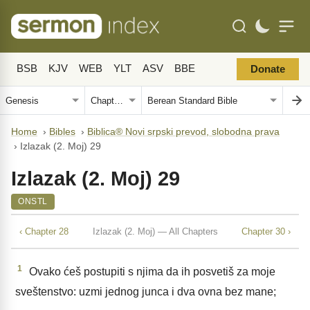
BSB
KJV
WEB
YLT
ASV
BBE
Donate
Home
›
Bibles
›
Biblica® Novi srpski prevod, slobodna prava
›
Izlazak (2. Moj) 29
Izlazak (2. Moj) 29
ONSTL
‹ Chapter 28
Izlazak (2. Moj) — All Chapters
Chapter 30 ›
1
Ovako ćeš postupiti s njima da ih posvetiš za moje
sveštenstvo: uzmi jednog junca i dva ovna bez mane;