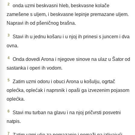
2
onda uzmi beskvasni hleb, beskvasne kolače
zamešene s uljem, i beskvasne lepinje premazane uljem.
Napravi ih od pšeničnog brašna.
3
Stavi ih u jednu košaru i u njoj ih prinesi s juncem i dva
ovna.
4
Onda dovedi Arona i njegove sinove na ulaz u Šator od
sastanka i operi ih vodom.
5
Zatim uzmi odoru i obuci Arona u košulju, ogrtač
oplećka, oplećak i naprsnik i opaši ga izvezenim pojasom
oplećka.
6
Stavi mu turban na glavu i na njoj pričvrsti posvetni
natpis.
7