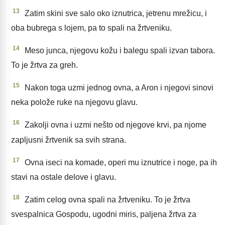
13
Zatim skini sve salo oko iznutrica, jetrenu mrežicu, i
oba bubrega s lojem, pa to spali na žrtveniku.
14
Meso junca, njegovu kožu i balegu spali izvan tabora.
To je žrtva za greh.
15
Nakon toga uzmi jednog ovna, a Aron i njegovi sinovi
neka polože ruke na njegovu glavu.
16
Zakolji ovna i uzmi nešto od njegove krvi, pa njome
zapljusni žrtvenik sa svih strana.
17
Ovna iseci na komade, operi mu iznutrice i noge, pa ih
stavi na ostale delove i glavu.
18
Zatim celog ovna spali na žrtveniku. To je žrtva
svespalnica Gospodu, ugodni miris, paljena žrtva za