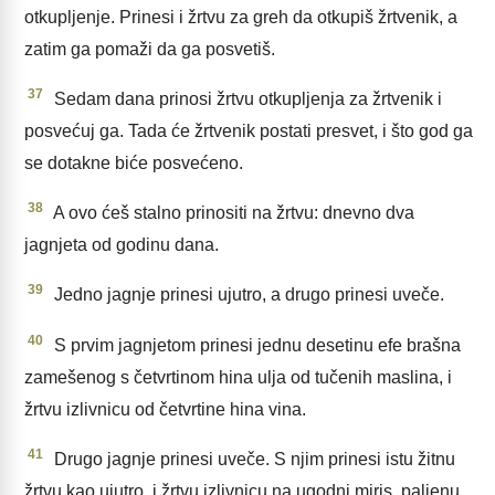
otkupljenje. Prinesi i žrtvu za greh da otkupiš žrtvenik, a
zatim ga pomaži da ga posvetiš.
37
Sedam dana prinosi žrtvu otkupljenja za žrtvenik i
posvećuj ga. Tada će žrtvenik postati presvet, i što god ga
se dotakne biće posvećeno.
38
A ovo ćeš stalno prinositi na žrtvu: dnevno dva
jagnjeta od godinu dana.
39
Jedno jagnje prinesi ujutro, a drugo prinesi uveče.
40
S prvim jagnjetom prinesi jednu desetinu efe brašna
zamešenog s četvrtinom hina ulja od tučenih maslina, i
žrtvu izlivnicu od četvrtine hina vina.
41
Drugo jagnje prinesi uveče. S njim prinesi istu žitnu
žrtvu kao ujutro, i žrtvu izlivnicu na ugodni miris, paljenu