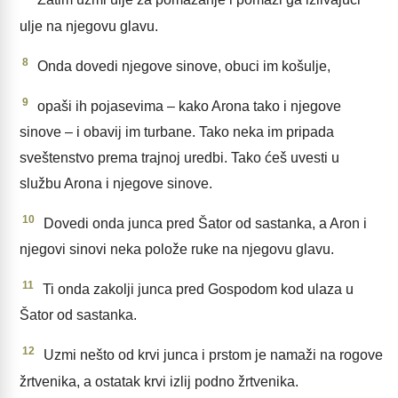
Zatim uzmi ulje za pomazanje i pomaži ga izlivajući
ulje na njegovu glavu.
8
Onda dovedi njegove sinove, obuci im košulje,
9
opaši ih pojasevima – kako Arona tako i njegove
sinove – i obavij im turbane. Tako neka im pripada
sveštenstvo prema trajnoj uredbi. Tako ćeš uvesti u
službu Arona i njegove sinove.
10
Dovedi onda junca pred Šator od sastanka, a Aron i
njegovi sinovi neka polože ruke na njegovu glavu.
11
Ti onda zakolji junca pred Gospodom kod ulaza u
Šator od sastanka.
12
Uzmi nešto od krvi junca i prstom je namaži na rogove
žrtvenika, a ostatak krvi izlij podno žrtvenika.