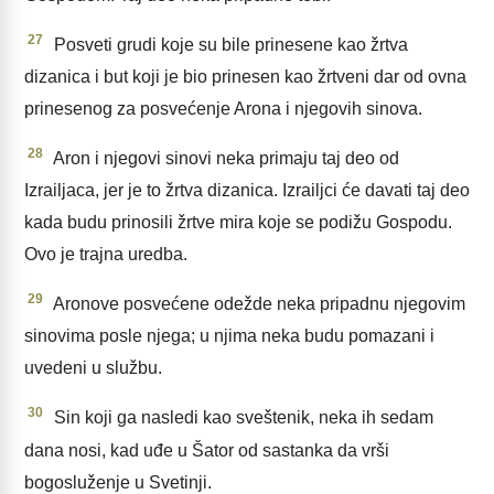
27
Posveti grudi koje su bile prinesene kao žrtva
dizanica i but koji je bio prinesen kao žrtveni dar od ovna
prinesenog za posvećenje Arona i njegovih sinova.
28
Aron i njegovi sinovi neka primaju taj deo od
Izrailjaca, jer je to žrtva dizanica. Izrailjci će davati taj deo
kada budu prinosili žrtve mira koje se podižu Gospodu.
Ovo je trajna uredba.
29
Aronove posvećene odežde neka pripadnu njegovim
sinovima posle njega; u njima neka budu pomazani i
uvedeni u službu.
30
Sin koji ga nasledi kao sveštenik, neka ih sedam
dana nosi, kad uđe u Šator od sastanka da vrši
bogosluženje u Svetinji.