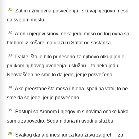
31
Zatim uzmi ovna posvećenja i skuvaj njegovo meso
na svetom mestu.
32
Aron i njegovi sinovi neka jedu meso od tog ovna sa
hlebom iz košare, na ulazu u Šator od sastanka.
33
Dakle, što je bilo prineseno za njihovo otkupljenje
prilikom njihovog uvođenja u službu – to neka jedu.
Neovlašćen ne sme to da jede, jer je posvećeno.
34
Ako preostane šta mesa i hleba, spali na vatri; to ne
sme da se jede, jer je posvećeno.
35
Postupi sa Aronom i njegovim sinovima onako kako
sam ti zapovedio. Sedam dana ih uvodi u službu.
36
Svakog dana prinesi junca kao žrtvu za greh – za