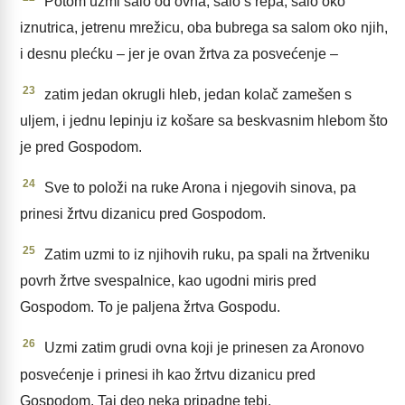
Potom uzmi salo od ovna, salo s repa, salo oko
iznutrica, jetrenu mrežicu, oba bubrega sa salom oko njih,
i desnu plećku – jer je ovan žrtva za posvećenje –
23
zatim jedan okrugli hleb, jedan kolač zamešen s
uljem, i jednu lepinju iz košare sa beskvasnim hlebom što
je pred Gospodom.
24
Sve to položi na ruke Arona i njegovih sinova, pa
prinesi žrtvu dizanicu pred Gospodom.
25
Zatim uzmi to iz njihovih ruku, pa spali na žrtveniku
povrh žrtve svespalnice, kao ugodni miris pred
Gospodom. To je paljena žrtva Gospodu.
26
Uzmi zatim grudi ovna koji je prinesen za Aronovo
posvećenje i prinesi ih kao žrtvu dizanicu pred
Gospodom. Taj deo neka pripadne tebi.