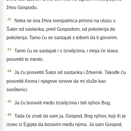
žrtvu Gospodu.
42
Neka se ova žrtva svespalnica prinosi na ulazu u
Šator od sastanka, pred Gospodom, od pokolenja do
pokolenja. Tamo ću se sastajati s tobom da ti govorim.
43
Tamo ću se sastajati i s Izrailjcima, i moja će slava
posvetiti to mesto.
44
Ja ću posvetiti Šator od sastanka i žrtvenik. Takođe ću
posvetiti Arona i njegove sinove da mi služe kao
sveštenici.
45
Ja ću boraviti među Izrailjcima i biti njihov Bog.
46
Tada će znati da sam ja, Gospod, Bog njihov, koji ih je
izveo iz Egipta da boravim među njima. Ja sam Gospod,