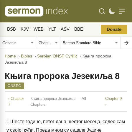
BSB
KJV
WEB
YLT
ASV
BBE
Donate
Home
›
Bibles
›
Serbian ONSP Cyrillic
›
Књига пророка
Језекиља 8
Књига пророка Језекиља 8
ONSPC
‹ Chapter
Књига пророка Језекиља — All
Chapter 9
7
Chapters
›
1
Шесте године, петог дана шестог месеца, седео сам
у својој кући. Преда мном су седеле Јудине