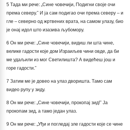
5
Тада ми рече: „Сине човечији, Подигни своје очи
према северу." И ја сам подигао очи према северу – и
гле – северно од жртвених врата, на самом улазу, био
је онај идол што изазива љубомору.
6
Он ми рече: „Сине човечији, видиш ли шта чине,
велике гадости које дом Израиљев чини овде, да би
ме удаљили из мог Светилишта? А видећеш још и
горе гадости."
7
Затим ме је довео на улаз дворишта. Тамо сам
видео рупу у зиду.
8
Он ми рече: „Сине човечији, прокопај зид!" Ја
прокопам зид, а тамо један улаз.
9
Он ми рече: „Уђи и погледај зле гадости које се чине