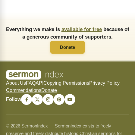
Everything we make is
available for free
because of
a generous community of supporters.
Donate
About Us
FAQ
API
Copying Permissions
Privacy Policy
Commendations
Donate
Follow
© 2026 SermonIndex — SermonIndex exists to freely
preserve and freely distribute historic Christian sermons for