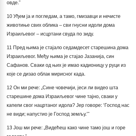
овде."
10
Уђем ја и погледам, а тамо, гмизавци и нечисте
животиње свих облика – сви гнусни идоли дома
Израиљевог – исцртани свуда по зиду.
11
Пред њима је стајало седамдесет старешина дома
Израиљевог. Међу њима је стајао Јазанија, син
Сафанов. Сваки од њих је имао кадионицу у руци из
које се дизао облак мирисног када.
12
Он ми рече: „Сине човечији, јеси ли видео шта
старешине дома Израиљевог чине тајно, сваки у
капели свог нацртаног идола? Јер говоре: ‘Господ нас
не види; напустио је Господ земљу.’"
13
Још ми рече: „Видећеш како чине тамо још и горе