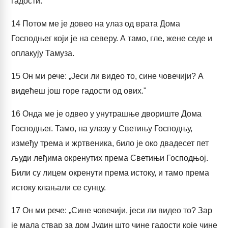
гадости."
14
Потом ме је довео на улаз од врата Дома
Господњег који је на северу. А тамо, гле, жене седе и
оплакују Тамуза.
15
Он ми рече: „Јеси ли видео то, сине човечији? А
видећеш још горе гадости од ових."
16
Онда ме је одвео у унутрашње двориште Дома
Господњег. Тамо, на улазу у Светињу Господњу,
између трема и жртвеника, било је око двадесет пет
људи леђима окренутих према Светињи Господњој.
Били су лицем окренути према истоку, и тамо према
истоку клањали се сунцу.
17
Он ми рече: „Сине човечији, јеси ли видео то? Зар
је мала ствар за дом Јудин што чине гадости које чине