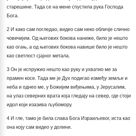
старешине. Тада се на мене спустила рука Господа
Бога.
2
И како сам погледао, видео сам неко обличје слично
човечијем. Од његових бокова наниже, било је нешто
као огањ, а од његових бокова навише било је нешто
као светлост сјајног метала.
3
Он је испружио нешто као руку и ухватио ме за
прамен косе. Тада ме је Дух подигао између земље и
неба и однео ме, у Божијим виђењима, у Јерусалим,
на улаз северних врата која гледају на север, где стоји
идол који изазива љубомору.
4
И гле, тамо је била слава Бога Израиљевог, иста као
она коју сам видео у долини.