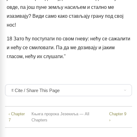
овде, па још пуне земљу насиљем и стално ме
изазивају? Види само како стављају грану под свој
нос!
18
Зато ћу поступати по свом гневу: нећу се сажалити
и нећу се смиловати. Па да ме дозивају и јаким
гласом, нећу их слушати."
Cite / Share This Page
‹ Chapter
Књига пророка Језекиља — All
Chapter 9
7
Chapters
›